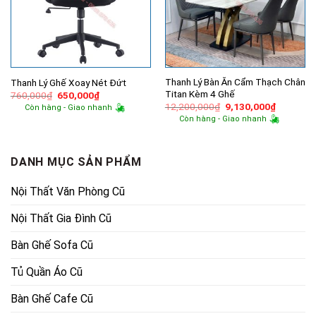
Thanh Lý Bàn Ăn Cẩm Thạch Chân
Thanh Lý Ghế Xoay Nét Đứt
Titan Kèm 4 Ghế
Giá
Giá
760,000
₫
650,000
₫
gốc
hiện
Giá
Giá
12,200,000
₫
9,130,000
₫
Còn hàng - Giao nhanh
là:
tại
gốc
hiện
Còn hàng - Giao nhanh
760,000₫.
là:
là:
tại
650,000₫.
12,200,000₫.
là:
9,130,00
DANH MỤC SẢN PHẨM
Nội Thất Văn Phòng Cũ
Nội Thất Gia Đình Cũ
Bàn Ghế Sofa Cũ
Tủ Quần Áo Cũ
Bàn Ghế Cafe Cũ