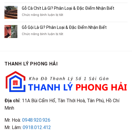
Ba
Top
Mua
Gác
10
Gỗ Cà Chít Là Gì? Phân Loại & Đặc Điểm Nhận Biết
Sách
Cũ,
Địa
Cũ,
ở
Chức năng bình luận bị tắt
Xe
Chỉ
Truyện
Gỗ
Lôi
Mua
Tranh,
Cà
Cũ
Bán
Gỗ Gội Là Gì? Phân Loại & Đặc Điểm Nhận Biết
Tạp
Chít
Tại
Quần
Chí
ở
Chức năng bình luận bị tắt
Là
TP.HCM
Áo
Giá
Gỗ
Gì?
Cũ
Cao
Gội
Phân
Giá
Tại
Là
Loại
Cao
TPHCM
Gì?
&
Tại
Phân
Đặc
TPHCM
THANH LÝ PHONG HẢI
Loại
Điểm
&
Nhận
Đặc
Biết
Điểm
Nhận
Biết
Địa chỉ
: 11A Bùi Cẩm Hổ, Tân Thới Hoà, Tân Phú, Hồ Chí
Minh
Mr. Hoà:
0948.920.926
Mr. Lâm:
0918.012.412