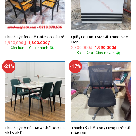
Quầy Lễ Tân 1M2 Cũ Trắng Sọc
Thanh Lý Bàn Ghế Cafe Gỗ Gía Rẻ
Đen
Giá
Giá
1,950,000
₫
1,800,000
₫
gốc
hiện
Giá
Giá
2,800,000
₫
1,990,000
₫
Còn hàng - Giao nhanh
là:
tại
gốc
hiện
Còn hàng - Giao nhanh
1,950,000₫.
là:
là:
tại
1,800,000₫.
2,800,000₫.
là:
1,990,000
-21%
-17%
Thanh Lý Bộ Bàn Ăn 4 Ghế Bọc Da
Thanh Lý Ghế Xoay Lưng Lưới Cũ
Nhập Khẩu
Hiện Đại