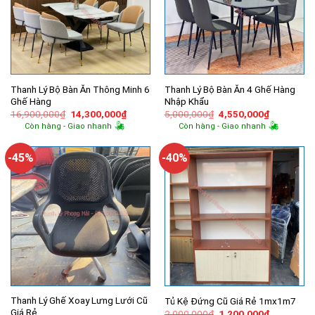
Thanh Lý Bộ Bàn Ăn Thông Minh 6
Thanh Lý Bộ Bàn Ăn 4 Ghế Hàng
Ghế Hàng
Nhập Khẩu
Giá
Giá
Giá
Giá
16,900,000
₫
14,300,000
₫
5,000,000
₫
4,550,000
₫
gốc
hiện
gốc
hiện
Còn hàng - Giao nhanh
Còn hàng - Giao nhanh
là:
tại
là:
tại
16,900,000₫.
là:
5,000,000₫.
là:
14,300,000₫.
4,550,000
-45%
-40%
Thanh Lý Ghế Xoay Lưng Lưới Cũ
Tủ Kệ Đứng Cũ Giá Rẻ 1mx1m7
Giá Rẻ
Giá
Giá
2,000,000
₫
1,200,000
₫