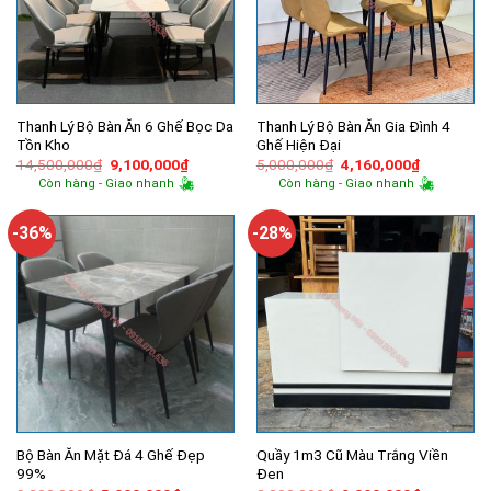
Thanh Lý Bộ Bàn Ăn 6 Ghế Bọc Da
Thanh Lý Bộ Bàn Ăn Gia Đình 4
Tồn Kho
Ghế Hiện Đại
Giá
Giá
Giá
Giá
14,500,000
₫
9,100,000
₫
5,000,000
₫
4,160,000
₫
gốc
hiện
gốc
hiện
Còn hàng - Giao nhanh
Còn hàng - Giao nhanh
là:
tại
là:
tại
14,500,000₫.
là:
5,000,000₫.
là:
9,100,000₫.
4,160,000
-36%
-28%
Bộ Bàn Ăn Mặt Đá 4 Ghế Đẹp
Quầy 1m3 Cũ Màu Trắng Viền
99%
Đen