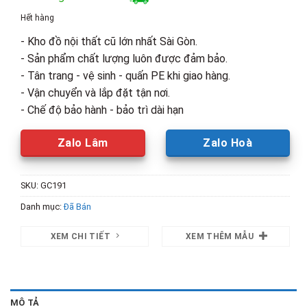
là:
tại
Hết hàng
3,500,000₫.
là:
- Kho đồ nội thất cũ lớn nhất Sài Gòn.
2,000,00
- Sản phẩm chất lượng luôn được đảm bảo.
- Tân trang - vệ sinh - quấn PE khi giao hàng.
- Vận chuyển và lắp đặt tận nơi.
- Chế độ bảo hành - bảo trì dài hạn
Zalo Lâm
Zalo Hoà
SKU:
GC191
Danh mục:
Đã Bán
XEM CHI TIẾT
XEM THÊM MẪU
MÔ TẢ