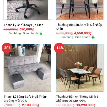
Thanh Lý Bộ Bàn Ăn Mặt Đá Nhập
Thanh Lý Ghế Xoay Lục Giác
Khẩu
Giá
Giá
790,000
₫
650,000
₫
gốc
hiện
Giá
Giá
6,000,000
₫
4,550,000
₫
Còn hàng - Giao nhanh
là:
tại
gốc
hiện
Còn hàng - Giao nhanh
790,000₫.
là:
là:
tại
650,000₫.
6,000,000₫.
là:
4,550,000
-30%
-14%
Thanh Lý Băng Sofa Ngã Thành
Thanh Lý Bàn Ăn Thông Minh 6
Giường Mới 99%
Ghế Bọc Da Mới 99%
Giá
Giá
Giá
Giá
2,980,000
₫
2,100,000
₫
15,500,000
₫
13,290,000
₫