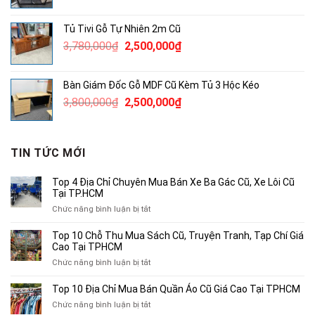
gốc
hiện
là:
tại
Tủ Tivi Gỗ Tự Nhiên 2m Cũ
3,450,000₫.
là:
Giá
Giá
3,780,000
₫
2,500,000
₫
2,000,000₫.
gốc
hiện
là:
tại
Bàn Giám Đốc Gỗ MDF Cũ Kèm Tủ 3 Hộc Kéo
3,780,000₫.
là:
Giá
Giá
3,800,000
₫
2,500,000
₫
2,500,000₫.
gốc
hiện
là:
tại
3,800,000₫.
là:
TIN TỨC MỚI
2,500,000₫.
Top 4 Địa Chỉ Chuyên Mua Bán Xe Ba Gác Cũ, Xe Lôi Cũ
Tại TP.HCM
ở
Chức năng bình luận bị tắt
Top
4
Top 10 Chỗ Thu Mua Sách Cũ, Truyện Tranh, Tạp Chí Giá
Địa
Cao Tại TPHCM
Chỉ
ở
Chức năng bình luận bị tắt
Chuyên
Top
Mua
10
Top 10 Địa Chỉ Mua Bán Quần Áo Cũ Giá Cao Tại TPHCM
Bán
Chỗ
Xe
ở
Chức năng bình luận bị tắt
Thu