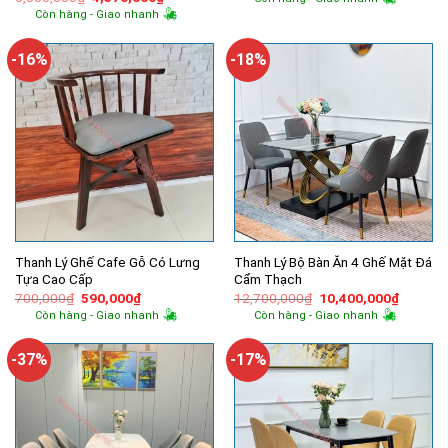
là:
tại
gốc
hiện
Còn hàng - Giao nhanh
9,000,000₫.
là:
là:
tại
6,100,000
5,500,000₫.
là:
4,370,000₫.
-16%
-18%
Thanh Lý Ghế Cafe Gỗ Có Lưng
Thanh Lý Bộ Bàn Ăn 4 Ghế Mặt Đá
Tựa Cao Cấp
Cẩm Thạch
Giá
Giá
Giá
Giá
700,000
₫
590,000
₫
12,700,000
₫
10,400,000
₫
gốc
hiện
gốc
hiện
Còn hàng - Giao nhanh
Còn hàng - Giao nhanh
là:
tại
là:
tại
700,000₫.
là:
12,700,000₫.
là:
590,000₫.
10,400,
-37%
-17%