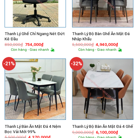
Thanh Lý Ghế Chỉ Ngang Nét Đứt
Thanh Lý Bộ Bàn Ghế Ăn Mặt Đá
Kê Đầu
Nhập Khẩu
Giá
Giá
Giá
Giá
850,000
₫
754,000
₫
5,500,000
₫
4,940,000
₫
gốc
hiện
gốc
hiện
Còn hàng - Giao nhanh
Còn hàng - Giao nhanh
là:
tại
là:
tại
850,000₫.
là:
5,500,000₫.
là:
754,000₫.
4,940,000
-21%
-32%
Thanh Lý Bàn Ăn Mặt Đá 4 Nệm
Thanh Lý Bộ Bàn Ăn Mặt Đá 4 Ghế
Bọc Vải Mới 99%
Giá
Giá
9,000,000
₫
6,100,000
₫
gốc
hiện
Giá
Giá
5,500,000
₫
4,370,000
₫
Còn hàng - Giao nhanh