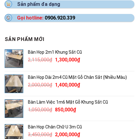
Sản phẩm đa dạng
Gọi hotline:
0906.920.339
SẢN PHẨM MỚI
Bàn Họp 2m1 Khung Sắt Cũ
Giá
Giá
2,115,000
₫
1,300,000
₫
gốc
hiện
là:
tại
Bàn Họp Dài 2m4 Cũ Mặt Gỗ Chân Sắt (Nhiều Màu)
2,115,000₫.
là:
Giá
Giá
2,000,000
₫
1,400,000
₫
1,300,000₫.
gốc
hiện
là:
tại
Bàn Làm Việc 1m6 Mặt Gỗ Khung Sắt Cũ
2,000,000₫.
là:
Giá
Giá
1,050,000
₫
850,000
₫
1,400,000₫.
gốc
hiện
là:
tại
Bàn Họp Chân Chữ U 3m Cũ
1,050,000₫.
là:
Giá
Giá
3,450,000
₫
2,000,000
₫
850,000₫.