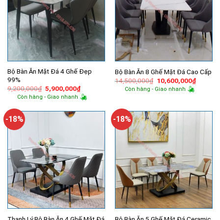
Bộ Bàn Ăn Mặt Đá 4 Ghế Đẹp
Bộ Bàn Ăn 8 Ghế Mặt Đá Cao Cấp
99%
Giá
Giá
14,500,000
₫
10,600,000
₫
gốc
hiện
Giá
Giá
9,200,000
₫
5,900,000
₫
Còn hàng - Giao nhanh
là:
tại
gốc
hiện
Còn hàng - Giao nhanh
14,500,000₫.
là:
là:
tại
10,600,
9,200,000₫.
là:
5,900,000₫.
-18%
-18%
Thanh Lý Bộ Bàn Ăn 4 Ghế Mặt Đá
Bộ Bàn Ăn 5 Ghế Mặt Đá Ceramic