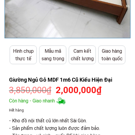
Hình chụp
Mẫu mã
Cam kết
Giao hàng
thực tế
sang trọng
chất lượng
toàn quốc
Giường Ngủ Gỗ MDF 1m6 Cũ Kiểu Hiện Đại
Giá
Giá
3,850,000
₫
2,000,000
₫
gốc
hiện
Còn hàng - Giao nhanh
là:
tại
Hết hàng
3,850,000₫.
là:
- Kho đồ nội thất cũ lớn nhất Sài Gòn.
2,000,00
- Sản phẩm chất lượng luôn được đảm bảo.