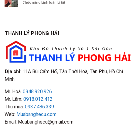
Chí
ở
Chức năng bình luận bị tắt
Là
TP.HCM
Áo
Giá
Gỗ
Gì?
Cũ
Cao
Gội
Phân
Giá
Tại
Là
Loại
Cao
TPHCM
Gì?
&
Tại
Phân
Đặc
TPHCM
THANH LÝ PHONG HẢI
Loại
Điểm
&
Nhận
Đặc
Biết
Điểm
Nhận
Biết
Địa chỉ
: 11A Bùi Cẩm Hổ, Tân Thới Hoà, Tân Phú, Hồ Chí
Minh
Mr. Hoà:
0948.920.926
Mr. Lâm:
0918.012.412
Thu mua:
0937.486.339
Web:
Muabanghecu.com
Email: Muabanghecu@gmail.com