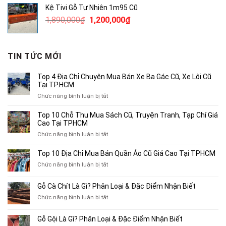
là:
tại
Kệ Tivi Gỗ Tự Nhiên 1m95 Cũ
3,800,000₫.
là:
Giá
Giá
1,890,000
₫
1,200,000
₫
2,500,000₫.
gốc
hiện
là:
tại
1,890,000₫.
là:
TIN TỨC MỚI
1,200,000₫.
Top 4 Địa Chỉ Chuyên Mua Bán Xe Ba Gác Cũ, Xe Lôi Cũ
Tại TP.HCM
ở
Chức năng bình luận bị tắt
Top
4
Top 10 Chỗ Thu Mua Sách Cũ, Truyện Tranh, Tạp Chí Giá
Địa
Cao Tại TPHCM
Chỉ
ở
Chức năng bình luận bị tắt
Chuyên
Top
Mua
10
Top 10 Địa Chỉ Mua Bán Quần Áo Cũ Giá Cao Tại TPHCM
Bán
Chỗ
Xe
ở
Chức năng bình luận bị tắt
Thu
Ba
Top
Mua
Gác
10
Gỗ Cà Chít Là Gì? Phân Loại & Đặc Điểm Nhận Biết
Sách
Cũ,
Địa
Cũ,
ở
Chức năng bình luận bị tắt
Xe
Chỉ
Truyện
Gỗ
Lôi
Mua
Tranh,
Cà
Cũ
Bán
Gỗ Gội Là Gì? Phân Loại & Đặc Điểm Nhận Biết
Tạp
Chít
Tại
Quần