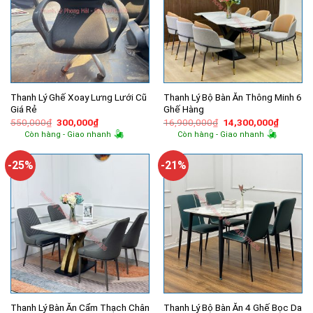
Thanh Lý Ghế Xoay Lưng Lưới Cũ
Thanh Lý Bộ Bàn Ăn Thông Minh 6
Giá Rẻ
Ghế Hàng
Giá
Giá
Giá
Giá
550,000
₫
300,000
₫
16,900,000
₫
14,300,000
₫
gốc
hiện
gốc
hiện
Còn hàng - Giao nhanh
Còn hàng - Giao nhanh
là:
tại
là:
tại
550,000₫.
là:
16,900,000₫.
là:
300,000₫.
14,300,
-25%
-21%
Thanh Lý Bàn Ăn Cẩm Thạch Chân
Thanh Lý Bộ Bàn Ăn 4 Ghế Bọc Da