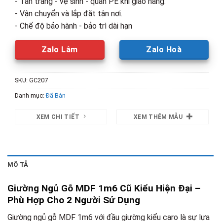
- Tân trang - vệ sinh - quấn PE khi giao hàng.
- Vận chuyển và lắp đặt tận nơi.
- Chế độ bảo hành - bảo trì dài hạn
Zalo Lâm
Zalo Hoà
SKU:
GC207
Danh mục:
Đã Bán
XEM CHI TIẾT
XEM THÊM MẪU
MÔ TẢ
Giường Ngủ Gỗ MDF 1m6 Cũ Kiểu Hiện Đại –
Phù Hợp Cho 2 Người Sử Dụng
Giường ngủ gỗ MDF 1m6 với đầu giường kiểu caro là sự lựa