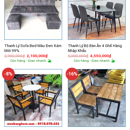
Thanh Lý Sofa Bed Màu Đen Xám
Thanh Lý Bộ Bàn Ăn 4 Ghế Hàng
Mới 99%
Nhập Khẩu
Giá
Giá
Giá
Giá
2,900,000
₫
2,100,000
₫
5,000,000
₫
4,550,000
₫
gốc
hiện
gốc
hiện
Còn hàng - Giao nhanh
Còn hàng - Giao nhanh
là:
tại
là:
tại
2,900,000₫.
là:
5,000,000₫.
là:
2,100,000₫.
4,550,000
-8%
-16%