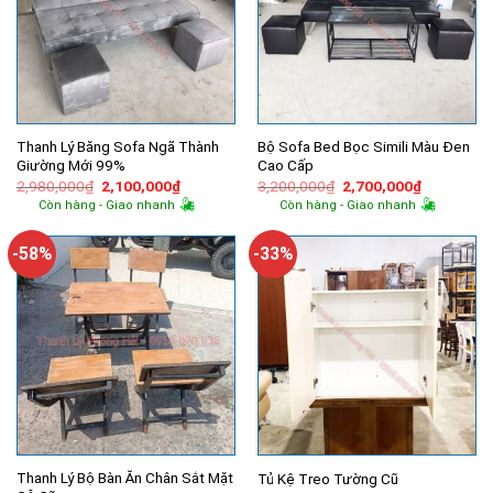
Thanh Lý Băng Sofa Ngã Thành
Bộ Sofa Bed Bọc Simili Màu Đen
Giường Mới 99%
Cao Cấp
Giá
Giá
Giá
Giá
2,980,000
₫
2,100,000
₫
3,200,000
₫
2,700,000
₫
gốc
hiện
gốc
hiện
Còn hàng - Giao nhanh
Còn hàng - Giao nhanh
là:
tại
là:
tại
2,980,000₫.
là:
3,200,000₫.
là:
2,100,000₫.
2,700,000
-58%
-33%
Thanh Lý Bộ Bàn Ăn Chân Sắt Mặt
Tủ Kệ Treo Tường Cũ