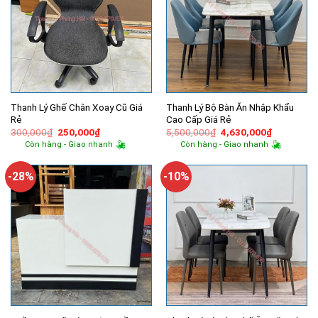
Thanh Lý Ghế Chân Xoay Cũ Giá
Thanh Lý Bộ Bàn Ăn Nhập Khẩu
Rẻ
Cao Cấp Giá Rẻ
Giá
Giá
Giá
Giá
300,000
₫
250,000
₫
5,500,000
₫
4,630,000
₫
gốc
hiện
gốc
hiện
Còn hàng - Giao nhanh
Còn hàng - Giao nhanh
là:
tại
là:
tại
300,000₫.
là:
5,500,000₫.
là:
250,000₫.
4,630,000
-28%
-10%