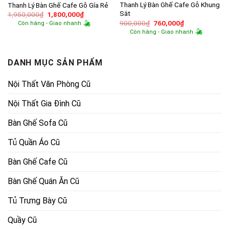
Thanh Lý Bàn Ghế Cafe Gỗ Khung
Thanh Lý Bàn Ghế Cafe Gỗ Gía Rẻ
Sắt
Giá
Giá
1,950,000
₫
1,800,000
₫
gốc
hiện
Giá
Giá
900,000
₫
760,000
₫
Còn hàng - Giao nhanh
là:
tại
gốc
hiện
Còn hàng - Giao nhanh
1,950,000₫.
là:
là:
tại
1,800,000₫.
900,000₫.
là:
760,000₫.
DANH MỤC SẢN PHẨM
Nội Thất Văn Phòng Cũ
Nội Thất Gia Đình Cũ
Bàn Ghế Sofa Cũ
Tủ Quần Áo Cũ
Bàn Ghế Cafe Cũ
Bàn Ghế Quán Ăn Cũ
Tủ Trưng Bày Cũ
Quầy Cũ