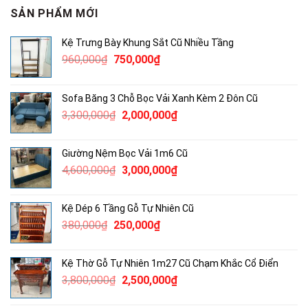
SẢN PHẨM MỚI
Kệ Trưng Bày Khung Sắt Cũ Nhiều Tầng
Giá
Giá
960,000
₫
750,000
₫
gốc
hiện
là:
tại
Sofa Băng 3 Chỗ Bọc Vải Xanh Kèm 2 Đôn Cũ
960,000₫.
là:
Giá
Giá
3,300,000
₫
2,000,000
₫
750,000₫.
gốc
hiện
là:
tại
Giường Nệm Bọc Vải 1m6 Cũ
3,300,000₫.
là:
Giá
Giá
4,600,000
₫
3,000,000
₫
2,000,000₫.
gốc
hiện
là:
tại
Kệ Dép 6 Tầng Gỗ Tự Nhiên Cũ
4,600,000₫.
là:
Giá
Giá
380,000
₫
250,000
₫
3,000,000₫.
gốc
hiện
là:
tại
Kệ Thờ Gỗ Tự Nhiên 1m27 Cũ Chạm Khắc Cổ Điển
380,000₫.
là:
Giá
Giá
3,800,000
₫
2,500,000
₫
250,000₫.
gốc
hiện