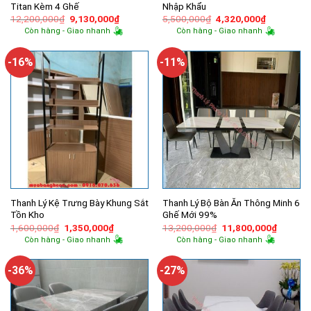
Titan Kèm 4 Ghế
Nhập Khẩu
Giá
Giá
Giá
Giá
12,200,000
₫
9,130,000
₫
5,500,000
₫
4,320,000
₫
gốc
hiện
gốc
hiện
Còn hàng - Giao nhanh
Còn hàng - Giao nhanh
là:
tại
là:
tại
12,200,000₫.
là:
5,500,000₫.
là:
9,130,000₫.
4,320,000
-16%
-11%
Thanh Lý Kệ Trưng Bày Khung Sắt
Thanh Lý Bộ Bàn Ăn Thông Minh 6
Tồn Kho
Ghế Mới 99%
Giá
Giá
Giá
Giá
1,600,000
₫
1,350,000
₫
13,200,000
₫
11,800,000
₫
gốc
hiện
gốc
hiện
Còn hàng - Giao nhanh
Còn hàng - Giao nhanh
là:
tại
là:
tại
1,600,000₫.
là:
13,200,000₫.
là:
1,350,000₫.
11,800,
-36%
-27%