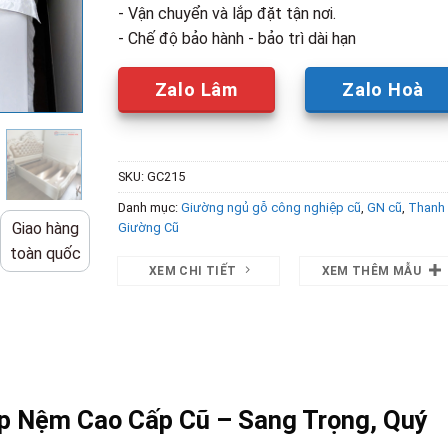
- Vận chuyển và lắp đặt tận nơi.
- Chế độ bảo hành - bảo trì dài hạn
Zalo Lâm
Zalo Hoà
SKU:
GC215
Danh mục:
Giường ngủ gỗ công nghiệp cũ
,
GN cũ
,
Thanh 
Giao hàng
Giường Cũ
toàn quốc
XEM CHI TIẾT
XEM THÊM MẪU
p Nệm Cao Cấp Cũ – Sang Trọng, Quý