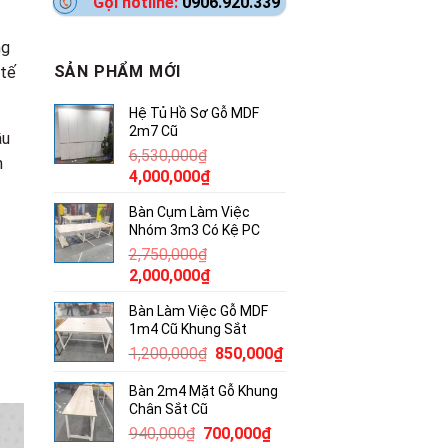
Gọi hotline:
0906.920.339
ng
SẢN PHẨM MỚI
 tế
Hệ Tủ Hồ Sơ Gỗ MDF
2m7 Cũ
ầu
6,530,000
₫
m
Giá
Giá
4,000,000
₫
gốc
hiện
Bàn Cụm Làm Việc
là:
tại
Nhóm 3m3 Có Kệ PC
6,530,000₫.
là:
2,750,000
₫
4,000,000₫.
Giá
Giá
2,000,000
₫
gốc
hiện
Bàn Làm Việc Gỗ MDF
là:
tại
1m4 Cũ Khung Sắt
2,750,000₫.
là:
Giá
Giá
1,200,000
₫
850,000
₫
2,000,000₫.
gốc
hiện
Bàn 2m4 Mặt Gỗ Khung
là:
tại
Chân Sắt Cũ
1,200,000₫.
là:
Giá
Giá
940,000
₫
700,000
₫
850,000₫.