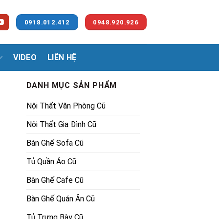
0918.012.412
0948.920.926
VIDEO
LIÊN HỆ
DANH MỤC SẢN PHẨM
Nội Thất Văn Phòng Cũ
Nội Thất Gia Đình Cũ
Bàn Ghế Sofa Cũ
Tủ Quần Áo Cũ
00₫.
Bàn Ghế Cafe Cũ
Bàn Ghế Quán Ăn Cũ
Tủ Trưng Bày Cũ