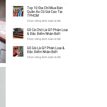
Mua
Top
Bán
10
Top 10 Địa Chỉ Mua Bán
Xe
Chỗ
Quần Áo Cũ Giá Cao Tại
Ba
Thu
TPHCM
Gác
Mua
ở
Chức năng bình luận bị tắt
Cũ,
Sách
Top
Xe
Cũ,
10
Gỗ Cà Chít Là Gì? Phân Loại
Lôi
Truyện
Địa
& Đặc Điểm Nhận Biết
Cũ
Tranh,
Chỉ
Tại
ở
Chức năng bình luận bị tắt
Tạp
Mua
TP.HCM
Gỗ
Chí
Bán
Cà
Giá
Gỗ Gội Là Gì? Phân Loại &
Quần
Chít
Đặc Điểm Nhận Biết
Cao
Áo
Là
Tại
ở
Chức năng bình luận bị tắt
Cũ
Gì?
TPHCM
Gỗ
Giá
Phân
Gội
Cao
Loại
Là
Tại
&
Gì?
TPHCM
Đặc
Phân
Điểm
Loại
Nhận
&
Biết
Đặc
Điểm
Nhận
Biết