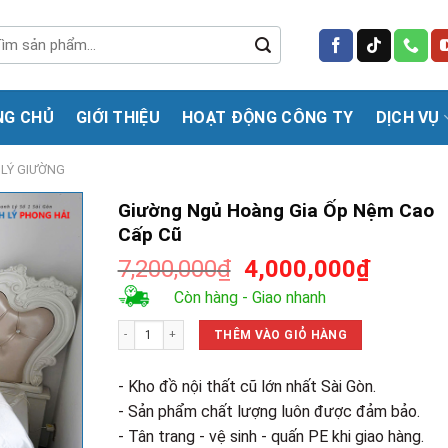
m
m:
NG CHỦ
GIỚI THIỆU
HOẠT ĐỘNG CÔNG TY
DỊCH VỤ
LÝ GIƯỜNG
Giường Ngủ Hoàng Gia Ốp Nệm Cao
Cấp Cũ
Giá
Giá
7,200,000
₫
4,000,000
₫
gốc
hiện
Còn hàng - Giao nhanh
là:
tại
Giường Ngủ Hoàng Gia Ốp Nệm Cao Cấp Cũ số lượng
7,200,000₫.
là:
THÊM VÀO GIỎ HÀNG
4,000,0
- Kho đồ nội thất cũ lớn nhất Sài Gòn.
- Sản phẩm chất lượng luôn được đảm bảo.
- Tân trang - vệ sinh - quấn PE khi giao hàng.