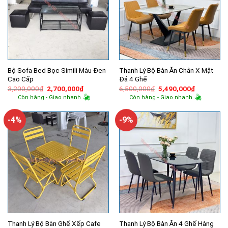
Bộ Sofa Bed Bọc Simili Màu Đen
Thanh Lý Bộ Bàn Ăn Chân X Mặt
Cao Cấp
Đá 4 Ghế
Giá
Giá
Giá
Giá
3,200,000
₫
2,700,000
₫
6,500,000
₫
5,490,000
₫
gốc
hiện
gốc
hiện
Còn hàng - Giao nhanh
Còn hàng - Giao nhanh
là:
tại
là:
tại
3,200,000₫.
là:
6,500,000₫.
là:
2,700,000₫.
5,490,000
-4%
-9%
Thanh Lý Bộ Bàn Ghế Xếp Cafe
Thanh Lý Bộ Bàn Ăn 4 Ghế Hàng