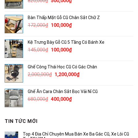
Giá
Giá
820,000
₫
500,000
₫
1,500,000₫.
gốc
hiện
là:
tại
Bàn Thấp Mặt Gỗ Cũ Chân Sắt Chữ Z
820,000₫.
là:
Giá
Giá
172,000
₫
100,000
₫
500,000₫.
gốc
hiện
là:
tại
Kệ Trưng Bày Gỗ Cũ 5 Tầng Có Bánh Xe
172,000₫.
là:
Giá
Giá
145,000
₫
100,000
₫
100,000₫.
gốc
hiện
là:
tại
Ghế Công Thái Học Cũ Có Gác Chân
145,000₫.
là:
Giá
Giá
2,000,000
₫
1,200,000
₫
100,000₫.
gốc
hiện
là:
tại
Ghế Ăn Cara Chân Sắt Bọc Vải Nỉ Cũ
2,000,000₫.
là:
Giá
Giá
680,000
₫
400,000
₫
1,200,000₫.
gốc
hiện
là:
tại
680,000₫.
là:
TIN TỨC MỚI
400,000₫.
Top 4 Địa Chỉ Chuyên Mua Bán Xe Ba Gác Cũ, Xe Lôi Cũ