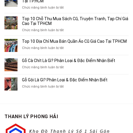
Tại TP.HCM
ở
Chức năng bình luận bị tắt
Top
4
Top 10 Chỗ Thu Mua Sách Cũ, Truyện Tranh, Tạp Chí Giá
Địa
Cao Tại TPHCM
Chỉ
ở
Chức năng bình luận bị tắt
Chuyên
Top
Mua
10
Top 10 Địa Chỉ Mua Bán Quần Áo Cũ Giá Cao Tại TPHCM
Bán
Chỗ
Xe
ở
Chức năng bình luận bị tắt
Thu
Ba
Top
Mua
Gác
10
Gỗ Cà Chít Là Gì? Phân Loại & Đặc Điểm Nhận Biết
Sách
Cũ,
Địa
Cũ,
ở
Chức năng bình luận bị tắt
Xe
Chỉ
Truyện
Gỗ
Lôi
Mua
Tranh,
Cà
Cũ
Bán
Gỗ Gội Là Gì? Phân Loại & Đặc Điểm Nhận Biết
Tạp
Chít
Tại
Quần
Chí
ở
Chức năng bình luận bị tắt
Là
TP.HCM
Áo
Giá
Gỗ
Gì?
Cũ
Cao
Gội
Phân
Giá
Tại
Là
Loại
Cao
TPHCM
Gì?
&
Tại
Phân
Đặc
TPHCM
THANH LÝ PHONG HẢI
Loại
Điểm
&
Nhận
Đặc
Biết
Điểm