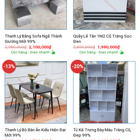
Thanh Lý Băng Sofa Ngã Thành
Quầy Lễ Tân 1M2 Cũ Trắng Sọc
Giường Mới 99%
Đen
Giá
Giá
Giá
Giá
2,980,000
₫
2,100,000
₫
2,800,000
₫
1,990,000
₫
gốc
hiện
gốc
hiện
Còn hàng - Giao nhanh
Còn hàng - Giao nhanh
là:
tại
là:
tại
2,980,000₫.
là:
2,800,000₫.
là:
2,100,000₫.
1,990,000
-13%
-20%
Thanh Lý Bộ Bàn Ăn Kiểu Hiện Đại
Tủ Kệ Trưng Bày Màu Trắng Cũ,
Mới 99%
Đẹp 99%