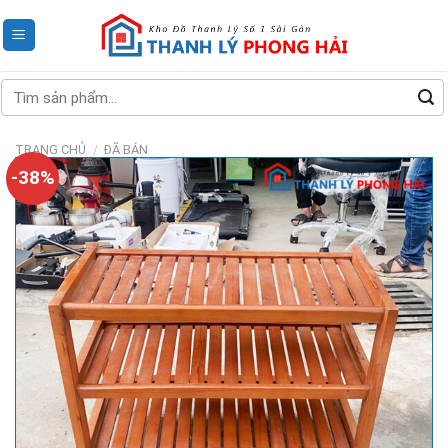
Skip
to
content
Tìm
kiếm:
TRANG CHỦ
/
ĐÃ BÁN
-38%