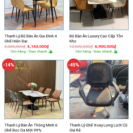
Thanh Lý Bộ Bàn Ăn Gia Đình 4
Bộ Bàn Ăn Luxury Cao Cấp Tồn
Ghế Hiện Đại
Kho
Giá
Giá
Giá
Giá
5,000,000
₫
4,160,000
₫
10,000,000
₫
6,900,000
₫
gốc
hiện
gốc
hiện
Còn hàng - Giao nhanh
Còn hàng - Giao nhanh
là:
tại
là:
tại
5,000,000₫.
là:
10,000,000₫.
là:
4,160,000₫.
6,900,00
-14%
-45%
Thanh Lý Bàn Ăn Thông Minh 6
Thanh Lý Ghế Xoay Lưng Lưới Cũ
Ghế Bọc Da Mới 99%
Giá Rẻ