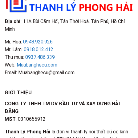
Nhận
Biết
Địa chỉ
: 11A Bùi Cẩm Hổ, Tân Thới Hoà, Tân Phú, Hồ Chí
Minh
Mr. Hoà:
0948.920.926
Mr. Lâm:
0918.012.412
Thu mua:
0937.486.339
Web:
Muabanghecu.com
Email: Muabanghecu@gmail.com
GIỚI THIỆU
CÔNG TY TNHH TM DV ĐẦU TƯ VÀ XÂY DỰNG HẢI
ĐĂNG
MST
: 0310655912
Thanh Lý Phong Hải
là đơn vị thanh lý nội thất cũ có kinh