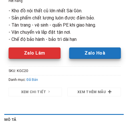
Hết hàng
320,000₫.
là:
- Kho đồ nội thất cũ lớn nhất Sài Gòn.
200,000₫.
- Sản phẩm chất lượng luôn được đảm bảo.
- Tân trang - vệ sinh - quấn PE khi giao hàng.
- Vận chuyển và lắp đặt tận nơi.
- Chế độ bảo hành - bảo trì dài hạn
Zalo Lâm
Zalo Hoà
SKU:
KGC20
Danh mục:
Đã Bán
XEM CHI TIẾT
XEM THÊM MẪU
MÔ TẢ