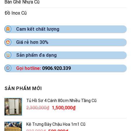
Bàn Ghế Nhựa Cũ
Đồ Inox Cũ
Cam kết chất lượng
Giá rẻ hơn 30%
Sản phẩm đa dạng
Gọi hotline:
0906.920.339
SẢN PHẨM MỚI
Tủ Hồ Sơ 4 Cánh 80cm Nhiều Tầng Cũ
Giá
Giá
2,300,000
₫
1,500,000
₫
gốc
hiện
là:
tại
Kệ Trưng Bày Chậu Hoa 1m1 Cũ
2,300,000₫.
là: