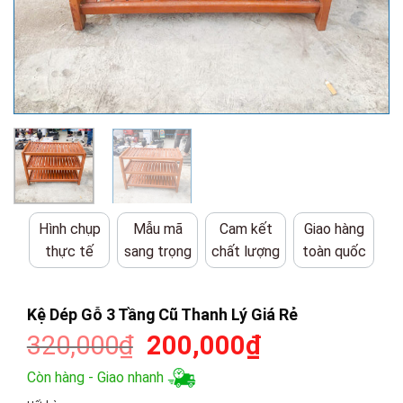
Hình chụp
Mẫu mã
Cam kết
Giao hàng
thực tế
sang trọng
chất lượng
toàn quốc
Kệ Dép Gỗ 3 Tầng Cũ Thanh Lý Giá Rẻ
Giá
Giá
320,000
₫
200,000
₫
gốc
hiện
Còn hàng - Giao nhanh
là:
tại