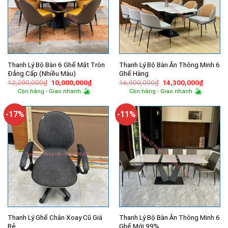
Thanh Lý Bộ Bàn 6 Ghế Mặt Tròn
Thanh Lý Bộ Bàn Ăn Thông Minh 6
Đẳng Cấp (Nhiều Màu)
Ghế Hàng
Giá
Giá
Giá
Giá
12,200,000
₫
10,000,000
₫
16,900,000
₫
14,300,000
₫
gốc
hiện
gốc
hiện
Còn hàng - Giao nhanh
Còn hàng - Giao nhanh
là:
tại
là:
tại
12,200,000₫.
là:
16,900,000₫.
là:
10,000,000₫.
14,300,
-17%
-11%
Thanh Lý Ghế Chân Xoay Cũ Giá
Thanh Lý Bộ Bàn Ăn Thông Minh 6
Rẻ
Ghế Mới 99%