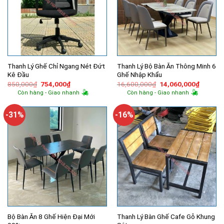
Thanh Lý Ghế Chỉ Ngang Nét Đứt
Thanh Lý Bộ Bàn Ăn Thông Minh 6
Kê Đầu
Ghế Nhập Khẩu
Giá
Giá
Giá
Giá
850,000
₫
754,000
₫
16,600,000
₫
14,060,000
₫
gốc
hiện
gốc
hiện
Còn hàng - Giao nhanh
Còn hàng - Giao nhanh
là:
tại
là:
tại
850,000₫.
là:
16,600,000₫.
là:
754,000₫.
14,060,
-31%
-16%
Bộ Bàn Ăn 8 Ghế Hiện Đại Mới
Thanh Lý Bàn Ghế Cafe Gỗ Khung