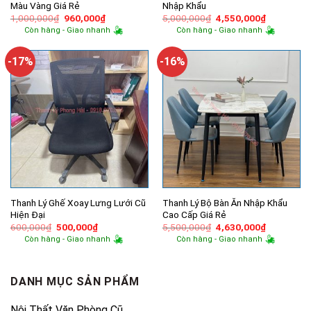
Màu Vàng Giá Rẻ
Nhập Khẩu
Giá
Giá
Giá
Giá
1,000,000
₫
960,000
₫
5,000,000
₫
4,550,000
₫
gốc
hiện
gốc
hiện
Còn hàng - Giao nhanh
Còn hàng - Giao nhanh
là:
tại
là:
tại
1,000,000₫.
là:
5,000,000₫.
là:
960,000₫.
4,550,000
-17%
-16%
Thanh Lý Ghế Xoay Lưng Lưới Cũ
Thanh Lý Bộ Bàn Ăn Nhập Khẩu
Hiện Đại
Cao Cấp Giá Rẻ
Giá
Giá
Giá
Giá
600,000
₫
500,000
₫
5,500,000
₫
4,630,000
₫
gốc
hiện
gốc
hiện
Còn hàng - Giao nhanh
Còn hàng - Giao nhanh
là:
tại
là:
tại
600,000₫.
là:
5,500,000₫.
là:
500,000₫.
4,630,000
DANH MỤC SẢN PHẨM
Nội Thất Văn Phòng Cũ