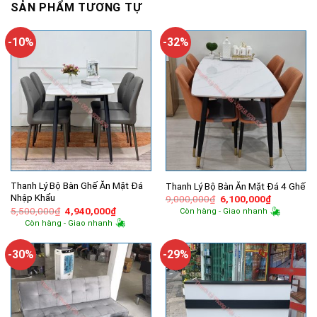
SẢN PHẨM TƯƠNG TỰ
-10%
-32%
Thanh Lý Bộ Bàn Ghế Ăn Mặt Đá
Thanh Lý Bộ Bàn Ăn Mặt Đá 4 Ghế
Nhập Khẩu
Giá
Giá
9,000,000
₫
6,100,000
₫
gốc
hiện
Giá
Giá
5,500,000
₫
4,940,000
₫
Còn hàng - Giao nhanh
là:
tại
gốc
hiện
Còn hàng - Giao nhanh
9,000,000₫.
là:
là:
tại
6,100,000
5,500,000₫.
là:
4,940,000₫.
-30%
-29%