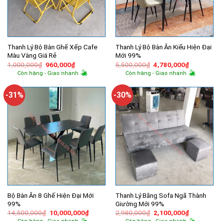
Thanh Lý Bộ Bàn Ghế Xếp Cafe
Thanh Lý Bộ Bàn Ăn Kiểu Hiện Đại
Màu Vàng Giá Rẻ
Mới 99%
Giá
Giá
Giá
Giá
1,000,000
₫
960,000
₫
5,500,000
₫
4,780,000
₫
gốc
hiện
gốc
hiện
Còn hàng - Giao nhanh
Còn hàng - Giao nhanh
là:
tại
là:
tại
1,000,000₫.
là:
5,500,000₫.
là:
960,000₫.
4,780,000
-31%
-30%
Bộ Bàn Ăn 8 Ghế Hiện Đại Mới
Thanh Lý Băng Sofa Ngã Thành
99%
Giường Mới 99%
Giá
Giá
Giá
Giá
14,500,000
₫
10,000,000
₫
2,980,000
₫
2,100,000
₫
gốc
hiện
gốc
hiện