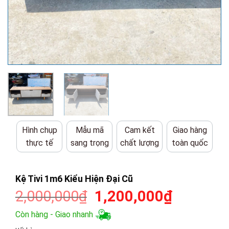
Hình chụp
Mẫu mã
Cam kết
Giao hàng
thực tế
sang trọng
chất lượng
toàn quốc
Kệ Tivi 1m6 Kiểu Hiện Đại Cũ
Giá
Giá
2,000,000
₫
1,200,000
₫
gốc
hiện
Còn hàng - Giao nhanh
là:
tại