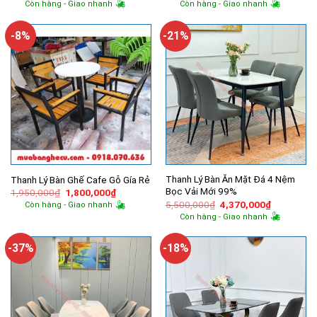
Còn hàng - Giao nhanh
Còn hàng - Giao nhanh
là:
tại
là:
tại
600,000₫.
là:
300,000₫.
là:
500,000₫.
250,000₫.
-8%
-21%
Thanh Lý Bàn Ăn Mặt Đá 4 Nệm
Thanh Lý Bàn Ghế Cafe Gỗ Gía Rẻ
Bọc Vải Mới 99%
Giá
Giá
1,950,000
₫
1,800,000
₫
gốc
hiện
Giá
Giá
5,500,000
₫
4,370,000
₫
Còn hàng - Giao nhanh
là:
tại
gốc
hiện
Còn hàng - Giao nhanh
1,950,000₫.
là:
là:
tại
1,800,000₫.
5,500,000₫.
là:
4,370,000
-37%
-18%