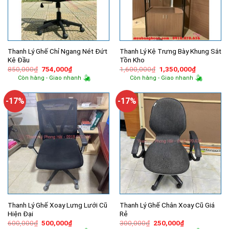
Thanh Lý Ghế Chỉ Ngang Nét Đứt
Thanh Lý Kệ Trưng Bày Khung Sắt
Kê Đầu
Tồn Kho
Giá
Giá
Giá
Giá
850,000
₫
754,000
₫
1,600,000
₫
1,350,000
₫
gốc
hiện
gốc
hiện
Còn hàng - Giao nhanh
Còn hàng - Giao nhanh
là:
tại
là:
tại
850,000₫.
là:
1,600,000₫.
là:
754,000₫.
1,350,000
-17%
-17%
Thanh Lý Ghế Xoay Lưng Lưới Cũ
Thanh Lý Ghế Chân Xoay Cũ Giá
Hiện Đại
Rẻ
Giá
Giá
Giá
Giá
600,000
₫
500,000
₫
300,000
₫
250,000
₫
gốc
hiện
gốc
hiện