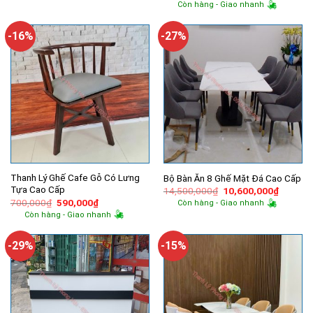
gốc
hiện
Còn hàng - Giao nhanh
9,000,000₫.
là:
là:
tại
6,100,000₫.
12,200,000₫.
là:
9,130,00
-16%
-27%
Thanh Lý Ghế Cafe Gỗ Có Lưng
Bộ Bàn Ăn 8 Ghế Mặt Đá Cao Cấp
Tựa Cao Cấp
Giá
Giá
14,500,000
₫
10,600,000
₫
gốc
hiện
Giá
Giá
700,000
₫
590,000
₫
Còn hàng - Giao nhanh
là:
tại
gốc
hiện
Còn hàng - Giao nhanh
14,500,000₫.
là:
là:
tại
10,600,
700,000₫.
là:
590,000₫.
-29%
-15%