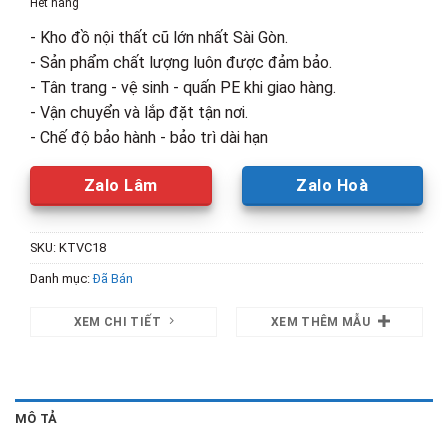
Hết hàng
2,000,000₫.
là:
- Kho đồ nội thất cũ lớn nhất Sài Gòn.
1,200,00
- Sản phẩm chất lượng luôn được đảm bảo.
- Tân trang - vệ sinh - quấn PE khi giao hàng.
- Vận chuyển và lắp đặt tận nơi.
- Chế độ bảo hành - bảo trì dài hạn
Zalo Lâm
Zalo Hoà
SKU:
KTVC18
Danh mục:
Đã Bán
XEM CHI TIẾT
XEM THÊM MẪU
MÔ TẢ