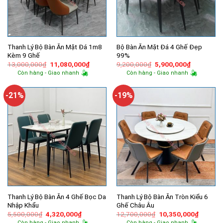
Thanh Lý Bộ Bàn Ăn Mặt Đá 1m8
Bộ Bàn Ăn Mặt Đá 4 Ghế Đẹp
Kèm 9 Ghế
99%
Giá
Giá
Giá
Giá
13,000,000
₫
11,080,000
₫
9,200,000
₫
5,900,000
₫
gốc
hiện
gốc
hiện
Còn hàng - Giao nhanh
Còn hàng - Giao nhanh
là:
tại
là:
tại
13,000,000₫.
là:
9,200,000₫.
là:
11,080,000₫.
5,900,000
-21%
-19%
Thanh Lý Bộ Bàn Ăn 4 Ghế Bọc Da
Thanh Lý Bộ Bàn Ăn Tròn Kiểu 6
Nhập Khẩu
Ghế Châu Âu
Giá
Giá
Giá
Giá
5,500,000
₫
4,320,000
₫
12,700,000
₫
10,350,000
₫
gốc
hiện
gốc
hiện
Còn hàng - Giao nhanh
Còn hàng - Giao nhanh