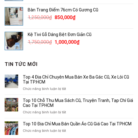
là:
tại
Bàn Trang Điểm 76cm Có Gương Cũ
850,000₫.
là:
Giá
Giá
1,250,000
₫
850,000
₫
650,000₫.
gốc
hiện
là:
tại
Kệ Tivi Gỗ Dáng Bệt Đơn Giản Cũ
1,250,000₫.
là:
Giá
Giá
1,750,000
₫
1,000,000
₫
850,000₫.
gốc
hiện
là:
tại
1,750,000₫.
là:
TIN TỨC MỚI
1,000,000₫.
Top 4 Địa Chỉ Chuyên Mua Bán Xe Ba Gác Cũ, Xe Lôi Cũ
Tại TP.HCM
ở
Chức năng bình luận bị tắt
Top
4
Top 10 Chỗ Thu Mua Sách Cũ, Truyện Tranh, Tạp Chí Giá
Địa
Cao Tại TPHCM
Chỉ
ở
Chức năng bình luận bị tắt
Chuyên
Top
Mua
10
Top 10 Địa Chỉ Mua Bán Quần Áo Cũ Giá Cao Tại TPHCM
Bán
Chỗ
Xe
ở
Chức năng bình luận bị tắt
Thu
Ba
Top