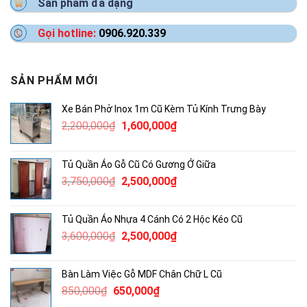
Sản phẩm đa dạng
Gọi hotline:
0906.920.339
SẢN PHẨM MỚI
Xe Bán Phở Inox 1m Cũ Kèm Tủ Kính Trưng Bày
Giá
Giá
2,200,000
₫
1,600,000
₫
gốc
hiện
là:
tại
Tủ Quần Áo Gỗ Cũ Có Gương Ở Giữa
2,200,000₫.
là:
Giá
Giá
3,750,000
₫
2,500,000
₫
1,600,000₫.
gốc
hiện
là:
tại
Tủ Quần Áo Nhựa 4 Cánh Có 2 Hộc Kéo Cũ
3,750,000₫.
là:
Giá
Giá
3,600,000
₫
2,500,000
₫
2,500,000₫.
gốc
hiện
là:
tại
Bàn Làm Việc Gỗ MDF Chân Chữ L Cũ
3,600,000₫.
là:
Giá
Giá
850,000
₫
650,000
₫
2,500,000₫.
gốc
hiện