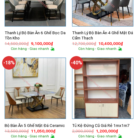
Thanh Lý Bộ Bàn Ăn 6 Ghế Bọc Da
Thanh Lý Bộ Bàn Ăn 4 Ghế Mặt Đá
Tồn Kho
Cẩm Thạch
Giá
Giá
Giá
Giá
14,500,000
₫
9,100,000
₫
12,700,000
₫
10,400,000
₫
gốc
hiện
gốc
hiện
Còn hàng - Giao nhanh
Còn hàng - Giao nhanh
là:
tại
là:
tại
14,500,000₫.
là:
12,700,000₫.
là:
9,100,000₫.
10,400,
-18%
-40%
Bộ Bàn Ăn 5 Ghế Mặt Đá Ceramic
Tủ Kệ Đứng Cũ Giá Rẻ 1mx1m7
Giá
Giá
Giá
Giá
13,500,000
₫
11,050,000
₫
2,000,000
₫
1,200,000
₫
gốc
hiện
gốc
hiện
Còn hàng - Giao nhanh
Còn hàng - Giao nhanh