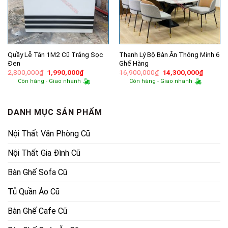
Quầy Lễ Tân 1M2 Cũ Trắng Sọc
Thanh Lý Bộ Bàn Ăn Thông Minh 6
Đen
Ghế Hàng
Giá
Giá
Giá
Giá
2,800,000
₫
1,990,000
₫
16,900,000
₫
14,300,000
₫
gốc
hiện
gốc
hiện
Còn hàng - Giao nhanh
Còn hàng - Giao nhanh
là:
tại
là:
tại
2,800,000₫.
là:
16,900,000₫.
là:
1,990,000₫.
14,300,
DANH MỤC SẢN PHẨM
Nội Thất Văn Phòng Cũ
Nội Thất Gia Đình Cũ
Bàn Ghế Sofa Cũ
Tủ Quần Áo Cũ
Bàn Ghế Cafe Cũ