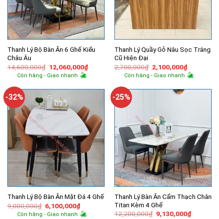
Thanh Lý Bộ Bàn Ăn 6 Ghế Kiểu
Thanh Lý Quầy Gỗ Nâu Sọc Trắng
Châu Âu
Cũ Hiện Đại
Giá
Giá
Giá
Giá
14,600,000
₫
12,060,000
₫
2,700,000
₫
2,100,000
₫
gốc
hiện
gốc
hiện
Còn hàng - Giao nhanh
Còn hàng - Giao nhanh
là:
tại
là:
tại
14,600,000₫.
là:
2,700,000₫.
là:
12,060,000₫.
2,100,000
-32%
-25%
Thanh Lý Bàn Ăn Cẩm Thạch Chân
Thanh Lý Bộ Bàn Ăn Mặt Đá 4 Ghế
Titan Kèm 4 Ghế
Giá
Giá
9,000,000
₫
6,100,000
₫
gốc
hiện
Giá
Giá
12,200,000
₫
9,130,000
₫
Còn hàng - Giao nhanh
là:
tại