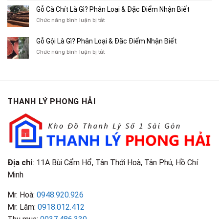
Mua
Gác
10
Gỗ Cà Chít Là Gì? Phân Loại & Đặc Điểm Nhận Biết
Sách
Cũ,
Địa
Cũ,
ở
Chức năng bình luận bị tắt
Xe
Chỉ
Truyện
Gỗ
Lôi
Mua
Tranh,
Cà
Cũ
Bán
Gỗ Gội Là Gì? Phân Loại & Đặc Điểm Nhận Biết
Tạp
Chít
Tại
Quần
Chí
ở
Chức năng bình luận bị tắt
Là
TP.HCM
Áo
Giá
Gỗ
Gì?
Cũ
Cao
Gội
Phân
Giá
Tại
Là
Loại
Cao
TPHCM
Gì?
&
Tại
Phân
Đặc
TPHCM
THANH LÝ PHONG HẢI
Loại
Điểm
&
Nhận
Đặc
Biết
Điểm
Nhận
Biết
Địa chỉ
: 11A Bùi Cẩm Hổ, Tân Thới Hoà, Tân Phú, Hồ Chí
Minh
Mr. Hoà:
0948.920.926
Mr. Lâm:
0918.012.412