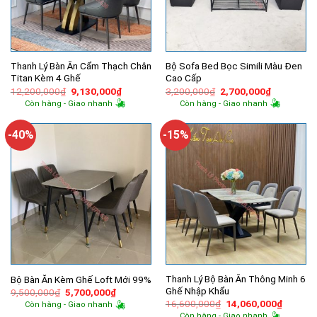
Thanh Lý Bàn Ăn Cẩm Thạch Chân
Bộ Sofa Bed Bọc Simili Màu Đen
Titan Kèm 4 Ghế
Cao Cấp
Giá
Giá
Giá
Giá
12,200,000
₫
9,130,000
₫
3,200,000
₫
2,700,000
₫
gốc
hiện
gốc
hiện
Còn hàng - Giao nhanh
Còn hàng - Giao nhanh
là:
tại
là:
tại
12,200,000₫.
là:
3,200,000₫.
là:
9,130,000₫.
2,700,000
-40%
-15%
Thanh Lý Bộ Bàn Ăn Thông Minh 6
Bộ Bàn Ăn Kèm Ghế Loft Mới 99%
Ghế Nhập Khẩu
Giá
Giá
9,500,000
₫
5,700,000
₫
gốc
hiện
Giá
Giá
16,600,000
₫
14,060,000
₫
Còn hàng - Giao nhanh
là:
tại
gốc
hiện
Còn hàng - Giao nhanh