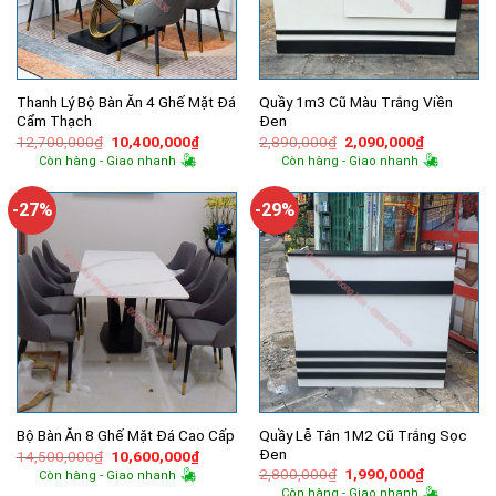
Thanh Lý Bộ Bàn Ăn 4 Ghế Mặt Đá
Quầy 1m3 Cũ Màu Trắng Viền
Cẩm Thạch
Đen
Giá
Giá
Giá
Giá
12,700,000
₫
10,400,000
₫
2,890,000
₫
2,090,000
₫
gốc
hiện
gốc
hiện
Còn hàng - Giao nhanh
Còn hàng - Giao nhanh
là:
tại
là:
tại
12,700,000₫.
là:
2,890,000₫.
là:
10,400,000₫.
2,090,000
-27%
-29%
Quầy Lễ Tân 1M2 Cũ Trắng Sọc
Bộ Bàn Ăn 8 Ghế Mặt Đá Cao Cấp
Đen
Giá
Giá
14,500,000
₫
10,600,000
₫
gốc
hiện
Giá
Giá
2,800,000
₫
1,990,000
₫
Còn hàng - Giao nhanh
là:
tại
gốc
hiện
Còn hàng - Giao nhanh