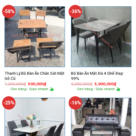
là:
tại
là:
tại
300,000₫.
là:
9,300,000₫.
là:
250,000₫.
6,100,000
-58%
-36%
Thanh Lý Bộ Bàn Ăn Chân Sắt Mặt
Bộ Bàn Ăn Mặt Đá 4 Ghế Đẹp
Gỗ Cũ
99%
Giá
Giá
Giá
Giá
1,200,000
₫
500,000
₫
9,200,000
₫
5,900,000
₫
gốc
hiện
gốc
hiện
Còn hàng - Giao nhanh
Còn hàng - Giao nhanh
là:
tại
là:
tại
1,200,000₫.
là:
9,200,000₫.
là:
500,000₫.
5,900,000
-25%
-16%