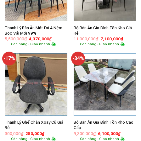
Thanh Lý Bàn Ăn Mặt Đá 4 Nệm
Bộ Bàn Ăn Gia Đình Tồn Kho Giá
Bọc Vải Mới 99%
Rẻ
Giá
Giá
Giá
Giá
5,500,000
₫
4,370,000
₫
11,000,000
₫
7,100,000
₫
gốc
hiện
gốc
hiện
Còn hàng - Giao nhanh
Còn hàng - Giao nhanh
là:
tại
là:
tại
5,500,000₫.
là:
11,000,000₫.
là:
4,370,000₫.
7,100,00
-17%
-34%
Thanh Lý Ghế Chân Xoay Cũ Giá
Bộ Bàn Ăn Gia Đình Tồn Kho Cao
Rẻ
Cấp
Giá
Giá
Giá
Giá
300,000
₫
250,000
₫
9,300,000
₫
6,100,000
₫
gốc
hiện
gốc
hiện
Còn hàng - Giao nhanh
Còn hàng - Giao nhanh