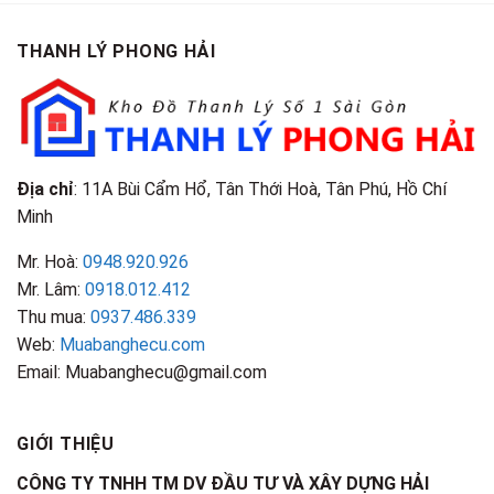
Cao
TPHCM
Gì?
&
Tại
Phân
Đặc
TPHCM
THANH LÝ PHONG HẢI
Loại
Điểm
&
Nhận
Đặc
Biết
Điểm
Nhận
Biết
Địa chỉ
: 11A Bùi Cẩm Hổ, Tân Thới Hoà, Tân Phú, Hồ Chí
Minh
Mr. Hoà:
0948.920.926
Mr. Lâm:
0918.012.412
Thu mua:
0937.486.339
Web:
Muabanghecu.com
Email: Muabanghecu@gmail.com
GIỚI THIỆU
CÔNG TY TNHH TM DV ĐẦU TƯ VÀ XÂY DỰNG HẢI