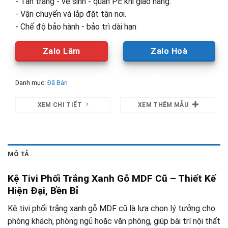
- Tân trang - vệ sinh - quấn PE khi giao hàng.
- Vận chuyển và lắp đặt tận nơi.
- Chế độ bảo hành - bảo trì dài hạn
Zalo Lâm
Zalo Hoà
Danh mục:
Đã Bán
XEM CHI TIẾT
XEM THÊM MẪU
MÔ TẢ
Kệ Tivi Phối Trắng Xanh Gỗ MDF Cũ – Thiết Kế
Hiện Đại, Bền Bỉ
Kệ tivi phối trắng xanh gỗ MDF cũ là lựa chọn lý tưởng cho
phòng khách, phòng ngủ hoặc văn phòng, giúp bài trí nội thất