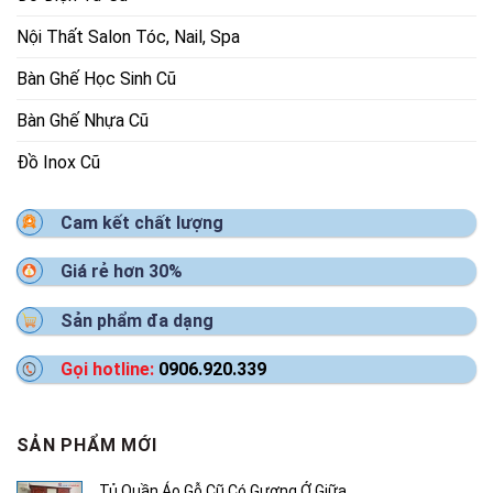
Nội Thất Salon Tóc, Nail, Spa
Bàn Ghế Học Sinh Cũ
Bàn Ghế Nhựa Cũ
Đồ Inox Cũ
Cam kết chất lượng
Giá rẻ hơn 30%
Sản phẩm đa dạng
Gọi hotline:
0906.920.339
SẢN PHẨM MỚI
Tủ Quần Áo Gỗ Cũ Có Gương Ở Giữa