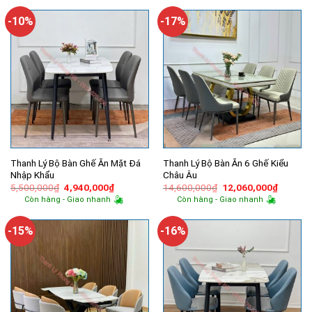
5,000,000₫.
là:
2,000,000₫.
là:
4,160,000₫.
1,600,000
-10%
-17%
Thanh Lý Bộ Bàn Ghế Ăn Mặt Đá
Thanh Lý Bộ Bàn Ăn 6 Ghế Kiểu
Nhập Khẩu
Châu Âu
Giá
Giá
Giá
Giá
5,500,000
₫
4,940,000
₫
14,600,000
₫
12,060,000
₫
gốc
hiện
gốc
hiện
Còn hàng - Giao nhanh
Còn hàng - Giao nhanh
là:
tại
là:
tại
5,500,000₫.
là:
14,600,000₫.
là:
4,940,000₫.
12,060,
-15%
-16%