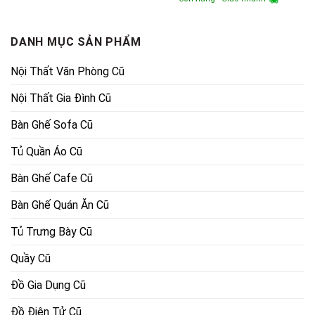
9,500,000₫.
là:
là:
tại
5,700,000₫.
16,600,000₫.
là:
14,060,
DANH MỤC SẢN PHẨM
Nội Thất Văn Phòng Cũ
Nội Thất Gia Đình Cũ
Bàn Ghế Sofa Cũ
Tủ Quần Áo Cũ
Bàn Ghế Cafe Cũ
Bàn Ghế Quán Ăn Cũ
Tủ Trưng Bày Cũ
Quầy Cũ
Đồ Gia Dụng Cũ
Đồ Điện Tử Cũ