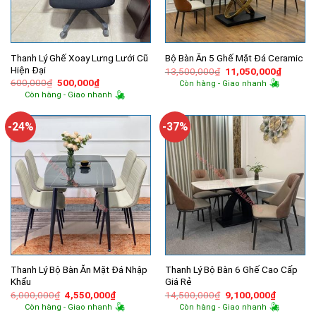
Thanh Lý Ghế Xoay Lưng Lưới Cũ
Bộ Bàn Ăn 5 Ghế Mặt Đá Ceramic
Hiện Đại
Giá
Giá
13,500,000
₫
11,050,000
₫
gốc
hiện
Giá
Giá
600,000
₫
500,000
₫
Còn hàng - Giao nhanh
là:
tại
gốc
hiện
Còn hàng - Giao nhanh
13,500,000₫.
là:
là:
tại
11,050,
600,000₫.
là:
500,000₫.
-24%
-37%
Thanh Lý Bộ Bàn Ăn Mặt Đá Nhập
Thanh Lý Bộ Bàn 6 Ghế Cao Cấp
Khẩu
Giá Rẻ
Giá
Giá
Giá
Giá
6,000,000
₫
4,550,000
₫
14,500,000
₫
9,100,000
₫
gốc
hiện
gốc
hiện
Còn hàng - Giao nhanh
Còn hàng - Giao nhanh
là:
tại
là:
tại