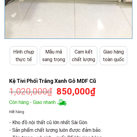
Hình chụp
Mẫu mã
Cam kết
Giao hàng
thực tế
sang trọng
chất lượng
toàn quốc
Kệ Tivi Phối Trắng Xanh Gỗ MDF Cũ
Giá
Giá
1,020,000
₫
850,000
₫
gốc
hiện
Còn hàng - Giao nhanh
là:
tại
Hết hàng
1,020,000₫.
là:
- Kho đồ nội thất cũ lớn nhất Sài Gòn.
850,000₫.
- Sản phẩm chất lượng luôn được đảm bảo.