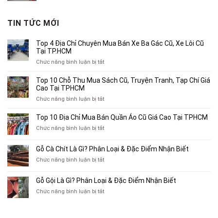
là:
tại
3,250,000₫.
là:
TIN TỨC MỚI
2,000,000₫.
Top 4 Địa Chỉ Chuyên Mua Bán Xe Ba Gác Cũ, Xe Lôi Cũ
Tại TP.HCM
ở
Chức năng bình luận bị tắt
Top
4
Top 10 Chỗ Thu Mua Sách Cũ, Truyện Tranh, Tạp Chí Giá
Địa
Cao Tại TPHCM
Chỉ
ở
Chức năng bình luận bị tắt
Chuyên
Top
Mua
10
Top 10 Địa Chỉ Mua Bán Quần Áo Cũ Giá Cao Tại TPHCM
Bán
Chỗ
Xe
ở
Chức năng bình luận bị tắt
Thu
Ba
Top
Mua
Gác
10
Gỗ Cà Chít Là Gì? Phân Loại & Đặc Điểm Nhận Biết
Sách
Cũ,
Địa
Cũ,
ở
Chức năng bình luận bị tắt
Xe
Chỉ
Truyện
Gỗ
Lôi
Mua
Tranh,
Cà
Cũ
Bán
Gỗ Gội Là Gì? Phân Loại & Đặc Điểm Nhận Biết
Tạp
Chít
Tại
Quần
Chí
ở
Chức năng bình luận bị tắt
Là
TP.HCM
Áo
Giá
Gỗ
Gì?
Cũ
Cao
Gội
Phân
Giá
Tại
Là
Loại