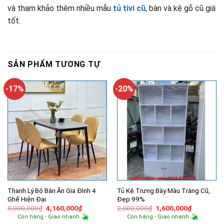
và tham khảo thêm nhiều mẫu
tủ tivi cũ
, bàn và kệ gỗ cũ giá
tốt.
SẢN PHẨM TƯƠNG TỰ
-17%
-20%
Thanh Lý Bộ Bàn Ăn Gia Đình 4
Tủ Kệ Trưng Bày Màu Trắng Cũ,
Ghế Hiện Đại
Đẹp 99%
Giá
Giá
Giá
Giá
5,000,000
₫
4,160,000
₫
2,000,000
₫
1,600,000
₫
gốc
hiện
gốc
hiện
Còn hàng - Giao nhanh
Còn hàng - Giao nhanh
là:
tại
là:
tại