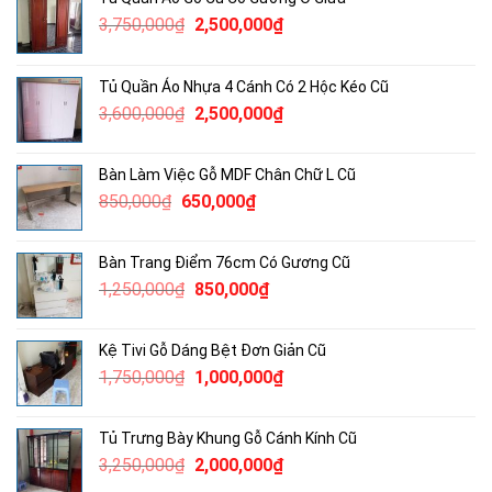
Giá
Giá
3,750,000
₫
2,500,000
₫
gốc
hiện
là:
tại
Tủ Quần Áo Nhựa 4 Cánh Có 2 Hộc Kéo Cũ
3,750,000₫.
là:
Giá
Giá
3,600,000
₫
2,500,000
₫
2,500,000₫.
gốc
hiện
là:
tại
Bàn Làm Việc Gỗ MDF Chân Chữ L Cũ
3,600,000₫.
là:
Giá
Giá
850,000
₫
650,000
₫
2,500,000₫.
gốc
hiện
là:
tại
Bàn Trang Điểm 76cm Có Gương Cũ
850,000₫.
là:
Giá
Giá
1,250,000
₫
850,000
₫
650,000₫.
gốc
hiện
là:
tại
Kệ Tivi Gỗ Dáng Bệt Đơn Giản Cũ
1,250,000₫.
là:
Giá
Giá
1,750,000
₫
1,000,000
₫
850,000₫.
gốc
hiện
là:
tại
Tủ Trưng Bày Khung Gỗ Cánh Kính Cũ
1,750,000₫.
là:
Giá
Giá
3,250,000
₫
2,000,000
₫
1,000,000₫.
gốc
hiện