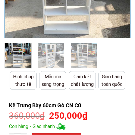
Hình chụp
Mẫu mã
Cam kết
Giao hàng
thực tế
sang trọng
chất lượng
toàn quốc
Kệ Trưng Bày 60cm Gỗ CN Cũ
Giá
Giá
360,000
₫
250,000
₫
gốc
hiện
Còn hàng - Giao nhanh
là:
tại