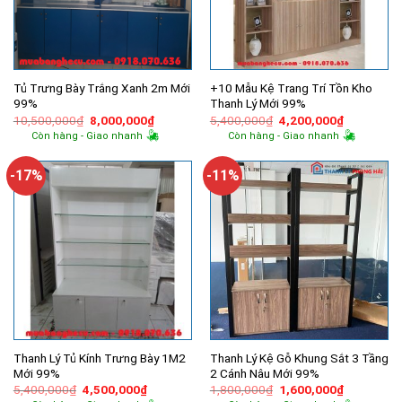
Tủ Trưng Bày Trắng Xanh 2m Mới
+10 Mẫu Kệ Trang Trí Tồn Kho
99%
Thanh Lý Mới 99%
Giá
Giá
Giá
Giá
10,500,000
₫
8,000,000
₫
5,400,000
₫
4,200,000
₫
gốc
hiện
gốc
hiện
Còn hàng - Giao nhanh
Còn hàng - Giao nhanh
là:
tại
là:
tại
10,500,000₫.
là:
5,400,000₫.
là:
8,000,000₫.
4,200,000
-17%
-11%
Thanh Lý Tủ Kính Trưng Bày 1M2
Thanh Lý Kệ Gỗ Khung Sắt 3 Tầng
Mới 99%
2 Cánh Nâu Mới 99%
Giá
Giá
Giá
Giá
5,400,000
₫
4,500,000
₫
1,800,000
₫
1,600,000
₫
gốc
hiện
gốc
hiện