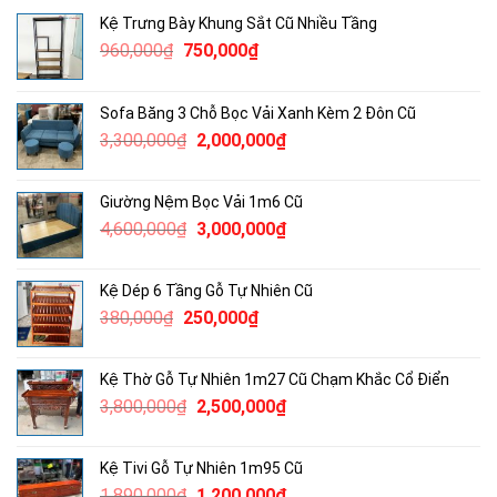
Kệ Trưng Bày Khung Sắt Cũ Nhiều Tầng
Giá
Giá
960,000
₫
750,000
₫
gốc
hiện
là:
tại
Sofa Băng 3 Chỗ Bọc Vải Xanh Kèm 2 Đôn Cũ
960,000₫.
là:
Giá
Giá
3,300,000
₫
2,000,000
₫
750,000₫.
gốc
hiện
là:
tại
Giường Nệm Bọc Vải 1m6 Cũ
3,300,000₫.
là:
Giá
Giá
4,600,000
₫
3,000,000
₫
2,000,000₫.
gốc
hiện
là:
tại
Kệ Dép 6 Tầng Gỗ Tự Nhiên Cũ
4,600,000₫.
là:
Giá
Giá
380,000
₫
250,000
₫
3,000,000₫.
gốc
hiện
là:
tại
Kệ Thờ Gỗ Tự Nhiên 1m27 Cũ Chạm Khắc Cổ Điển
380,000₫.
là:
Giá
Giá
3,800,000
₫
2,500,000
₫
250,000₫.
gốc
hiện
là:
tại
Kệ Tivi Gỗ Tự Nhiên 1m95 Cũ
3,800,000₫.
là:
Giá
Giá
1,890,000
₫
1,200,000
₫