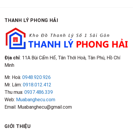
Gội
Phân
Giá
Tại
Là
Loại
Cao
TPHCM
Gì?
&
Tại
Phân
Đặc
TPHCM
THANH LÝ PHONG HẢI
Loại
Điểm
&
Nhận
Đặc
Biết
Điểm
Nhận
Biết
Địa chỉ
: 11A Bùi Cẩm Hổ, Tân Thới Hoà, Tân Phú, Hồ Chí
Minh
Mr. Hoà:
0948.920.926
Mr. Lâm:
0918.012.412
Thu mua:
0937.486.339
Web:
Muabanghecu.com
Email: Muabanghecu@gmail.com
GIỚI THIỆU