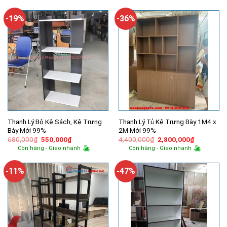
2,600,000₫.
là:
4,600,000₫.
là:
2,100,000₫.
4,200,000
-19%
-36%
Thanh Lý Bộ Kệ Sách, Kệ Trưng
Thanh Lý Tủ Kệ Trưng Bày 1M4 x
Bày Mới 99%
2M Mới 99%
Giá
Giá
Giá
Giá
680,000
₫
550,000
₫
4,400,000
₫
2,800,000
₫
gốc
hiện
gốc
hiện
Còn hàng - Giao nhanh
Còn hàng - Giao nhanh
là:
tại
là:
tại
680,000₫.
là:
4,400,000₫.
là:
550,000₫.
2,800,000
-11%
-47%