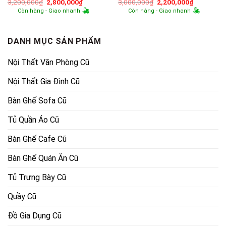
Giá
Giá
Giá
Giá
3,200,000
₫
2,800,000
₫
3,000,000
₫
2,200,000
₫
gốc
hiện
gốc
hiện
Còn hàng - Giao nhanh
Còn hàng - Giao nhanh
là:
tại
là:
tại
3,200,000₫.
là:
3,000,000₫.
là:
2,800,000₫.
2,200,000
DANH MỤC SẢN PHẨM
Nội Thất Văn Phòng Cũ
Nội Thất Gia Đình Cũ
Bàn Ghế Sofa Cũ
Tủ Quần Áo Cũ
Bàn Ghế Cafe Cũ
Bàn Ghế Quán Ăn Cũ
Tủ Trưng Bày Cũ
Quầy Cũ
Đồ Gia Dụng Cũ