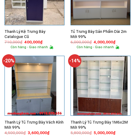
Thanh Lý Kệ Trưng Bày
Tủ Trưng Bày Sản Phẩm Dài 2m
Catalogue Cũ
Mới 99%
Giá
Giá
Giá
Giá
710,000
₫
400,000
₫
6,000,000
₫
4,000,000
₫
gốc
hiện
gốc
hiện
Còn hàng - Giao nhanh
Còn hàng - Giao nhanh
là:
tại
là:
tại
710,000₫.
là:
6,000,000₫.
là:
400,000₫.
4,000,000
-20%
-14%
Thanh Lý Tủ Trưng Bày Vách Kính
Thanh Lý Tủ Trưng Bày 1M6x2M
Mới 99%
Mới 99%
Giá
Giá
Giá
Giá
4,500,000
₫
3,600,000
₫
5,800,000
₫
5,000,000
₫