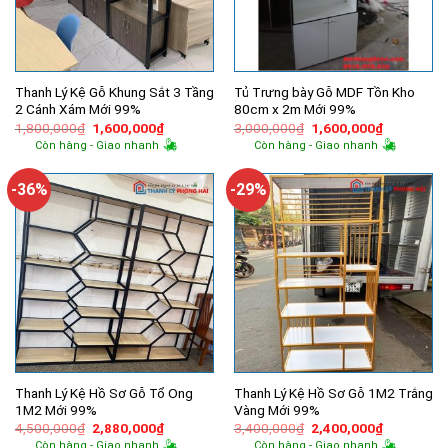
Thanh Lý Kệ Gỗ Khung Sắt 3 Tầng
Tủ Trưng bày Gỗ MDF Tồn Kho
2 Cánh Xám Mới 99%
80cm x 2m Mới 99%
Giá
Giá
Giá
Giá
1,800,000
₫
1,600,000
₫
3,000,000
₫
1,600,000
₫
gốc
hiện
gốc
hiện
Còn hàng - Giao nhanh
Còn hàng - Giao nhanh
là:
tại
là:
tại
1,800,000₫.
là:
3,000,000₫.
là:
1,600,000₫.
1,600,000
-36%
-29%
Thanh Lý Kệ Hồ Sơ Gỗ Tổ Ong
Thanh Lý Kệ Hồ Sơ Gỗ 1M2 Trắng
1M2 Mới 99%
Vàng Mới 99%
Giá
Giá
Giá
Giá
4,500,000
₫
2,880,000
₫
3,400,000
₫
2,400,000
₫
gốc
hiện
gốc
hiện
Còn hàng - Giao nhanh
Còn hàng - Giao nhanh