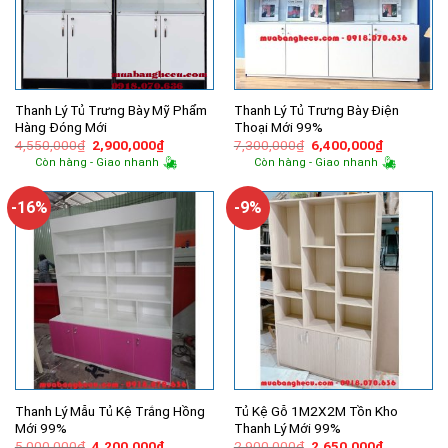
Thanh Lý Tủ Trưng Bày Mỹ Phẩm
Thanh Lý Tủ Trưng Bày Điện
Hàng Đóng Mới
Thoại Mới 99%
Giá
Giá
Giá
Giá
4,550,000
₫
2,900,000
₫
7,300,000
₫
6,400,000
₫
gốc
hiện
gốc
hiện
Còn hàng - Giao nhanh
Còn hàng - Giao nhanh
là:
tại
là:
tại
4,550,000₫.
là:
7,300,000₫.
là:
2,900,000₫.
6,400,000
-16%
-9%
Thanh Lý Mẫu Tủ Kệ Trắng Hồng
Tủ Kệ Gỗ 1M2X2M Tồn Kho
Mới 99%
Thanh Lý Mới 99%
Giá
Giá
Giá
Giá
5,000,000
₫
4,200,000
₫
2,900,000
₫
2,650,000
₫