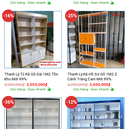
gốc
hiện
gốc
hiện
Còn hàng - Giao nhanh
Còn hàng - Giao nhanh
là:
tại
là:
tại
4,500,000₫.
là:
5,800,000₫.
là:
3,600,000₫.
5,000,000
-16%
-25%
Thanh Lý Tủ Kệ Gỗ Dài 1M2 Tồn
Thanh Lý Kệ Hồ Sơ Gỗ 1M2 2
Kho Mới 99%
Cánh Trắng Cam Mới 99%
Giá
Giá
Giá
Giá
3,050,000
₫
2,550,000
₫
3,200,000
₫
2,400,000
₫
gốc
hiện
gốc
hiện
Còn hàng - Giao nhanh
Còn hàng - Giao nhanh
là:
tại
là:
tại
3,050,000₫.
là:
3,200,000₫.
là:
2,550,000₫.
2,400,000
-36%
-12%