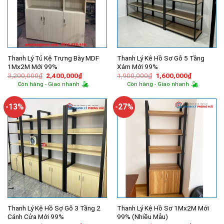
Thanh Lý Tủ Kệ Trưng Bày MDF
Thanh Lý Kê Hồ Sơ Gỗ 5 Tầng
1Mx2M Mới 99%
Xám Mới 99%
Giá
Giá
Giá
Giá
3,200,000
₫
2,400,000
₫
1,900,000
₫
1,600,000
₫
gốc
hiện
gốc
hiện
Còn hàng - Giao nhanh
Còn hàng - Giao nhanh
là:
tại
là:
tại
3,200,000₫.
là:
1,900,000₫.
là:
2,400,000₫.
1,600,000
-13%
-27%
Thanh Lý Kệ Hồ Sợ Gỗ 3 Tầng 2
Thanh Lý Kệ Hồ Sơ 1Mx2M Mới
Cánh Cửa Mới 99%
99% (Nhiều Mẫu)