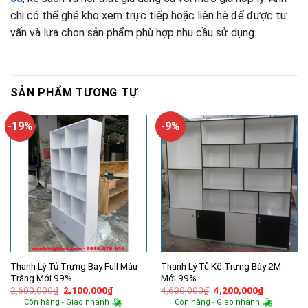
chị có thể ghé kho xem trực tiếp hoặc liên hệ để được tư
vấn và lựa chọn sản phẩm phù hợp nhu cầu sử dụng.
SẢN PHẨM TƯƠNG TỰ
-19%
-9%
Thanh Lý Tủ Trưng Bày Full Màu
Thanh Lý Tủ Kệ Trưng Bày 2M
Trắng Mới 99%
Mới 99%
Giá
Giá
Giá
Giá
2,600,000
₫
2,100,000
₫
4,600,000
₫
4,200,000
₫
gốc
hiện
gốc
hiện
Còn hàng - Giao nhanh
Còn hàng - Giao nhanh
là:
tại
là:
tại