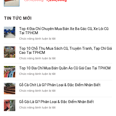
2,500,000₫.
gốc
hiện
là:
tại
1,890,000₫.
là:
TIN TỨC MỚI
1,200,000₫.
Top 4 Địa Chỉ Chuyên Mua Bán Xe Ba Gác Cũ, Xe Lôi Cũ
Tại TP.HCM
ở
Chức năng bình luận bị tắt
Top
4
Top 10 Chỗ Thu Mua Sách Cũ, Truyện Tranh, Tạp Chí Giá
Địa
Cao Tại TPHCM
Chỉ
ở
Chức năng bình luận bị tắt
Chuyên
Top
Mua
10
Top 10 Địa Chỉ Mua Bán Quần Áo Cũ Giá Cao Tại TPHCM
Bán
Chỗ
Xe
ở
Chức năng bình luận bị tắt
Thu
Ba
Top
Mua
Gác
10
Gỗ Cà Chít Là Gì? Phân Loại & Đặc Điểm Nhận Biết
Sách
Cũ,
Địa
Cũ,
ở
Chức năng bình luận bị tắt
Xe
Chỉ
Truyện
Gỗ
Lôi
Mua
Tranh,
Cà
Cũ
Bán
Gỗ Gội Là Gì? Phân Loại & Đặc Điểm Nhận Biết
Tạp
Chít
Tại
Quần
Chí
ở
Chức năng bình luận bị tắt
Là
TP.HCM
Áo
Giá
Gỗ
Gì?
Cũ
Cao