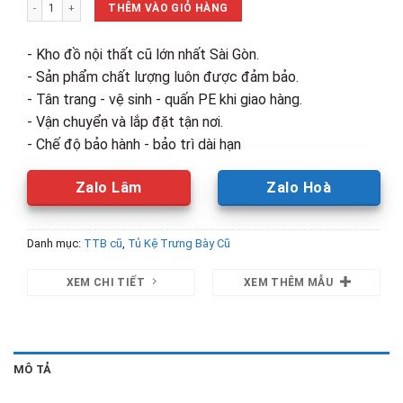
Kệ Trưng Bày 60cm Gỗ CN Cũ số lượng
360,000₫.
là:
THÊM VÀO GIỎ HÀNG
250,000₫.
- Kho đồ nội thất cũ lớn nhất Sài Gòn.
- Sản phẩm chất lượng luôn được đảm bảo.
- Tân trang - vệ sinh - quấn PE khi giao hàng.
- Vận chuyển và lắp đặt tận nơi.
- Chế độ bảo hành - bảo trì dài hạn
Zalo Lâm
Zalo Hoà
Danh mục:
TTB cũ
,
Tủ Kệ Trưng Bày Cũ
XEM CHI TIẾT
XEM THÊM MẪU
MÔ TẢ