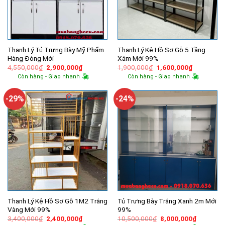
Thanh Lý Tủ Trưng Bày Mỹ Phẩm
Thanh Lý Kê Hồ Sơ Gỗ 5 Tầng
Hàng Đóng Mới
Xám Mới 99%
Giá
Giá
Giá
Giá
4,550,000
₫
2,900,000
₫
1,900,000
₫
1,600,000
₫
gốc
hiện
gốc
hiện
Còn hàng - Giao nhanh
Còn hàng - Giao nhanh
là:
tại
là:
tại
4,550,000₫.
là:
1,900,000₫.
là:
2,900,000₫.
1,600,000
-29%
-24%
Thanh Lý Kệ Hồ Sơ Gỗ 1M2 Trắng
Tủ Trưng Bày Trắng Xanh 2m Mới
Vàng Mới 99%
99%
Giá
Giá
Giá
Giá
3,400,000
₫
2,400,000
₫
10,500,000
₫
8,000,000
₫
gốc
hiện
gốc
hiện