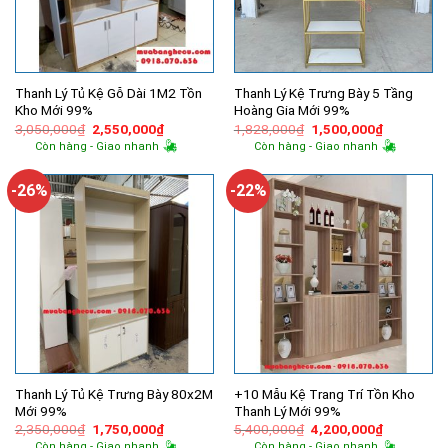
Thanh Lý Tủ Kệ Gỗ Dài 1M2 Tồn
Thanh Lý Kệ Trưng Bày 5 Tầng
Kho Mới 99%
Hoàng Gia Mới 99%
Giá
Giá
Giá
Giá
3,050,000
₫
2,550,000
₫
1,828,000
₫
1,500,000
₫
gốc
hiện
gốc
hiện
Còn hàng - Giao nhanh
Còn hàng - Giao nhanh
là:
tại
là:
tại
3,050,000₫.
là:
1,828,000₫.
là:
2,550,000₫.
1,500,000
-26%
-22%
Thanh Lý Tủ Kệ Trưng Bày 80x2M
+10 Mẫu Kệ Trang Trí Tồn Kho
Mới 99%
Thanh Lý Mới 99%
Giá
Giá
Giá
Giá
2,350,000
₫
1,750,000
₫
5,400,000
₫
4,200,000
₫
gốc
hiện
gốc
hiện
Còn hàng - Giao nhanh
Còn hàng - Giao nhanh