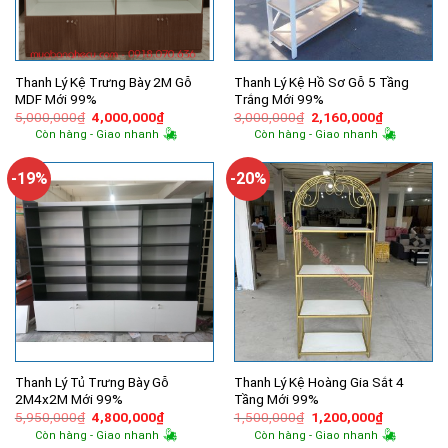
Thanh Lý Kệ Trưng Bày 2M Gỗ
Thanh Lý Kệ Hồ Sơ Gỗ 5 Tầng
MDF Mới 99%
Trắng Mới 99%
Giá
Giá
Giá
Giá
5,000,000
₫
4,000,000
₫
3,000,000
₫
2,160,000
₫
gốc
hiện
gốc
hiện
Còn hàng - Giao nhanh
Còn hàng - Giao nhanh
là:
tại
là:
tại
5,000,000₫.
là:
3,000,000₫.
là:
4,000,000₫.
2,160,000
-19%
-20%
Thanh Lý Tủ Trưng Bày Gỗ
Thanh Lý Kệ Hoàng Gia Sắt 4
2M4x2M Mới 99%
Tầng Mới 99%
Giá
Giá
Giá
Giá
5,950,000
₫
4,800,000
₫
1,500,000
₫
1,200,000
₫
gốc
hiện
gốc
hiện
Còn hàng - Giao nhanh
Còn hàng - Giao nhanh
là:
tại
là:
tại