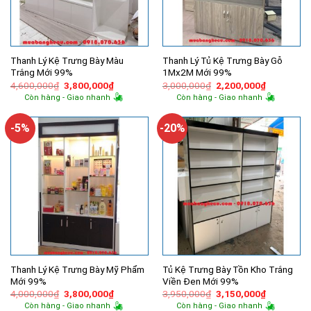
Thanh Lý Kệ Trưng Bày Màu
Thanh Lý Tủ Kệ Trưng Bày Gỗ
Trắng Mới 99%
1Mx2M Mới 99%
Giá
Giá
Giá
Giá
4,600,000
₫
3,800,000
₫
3,000,000
₫
2,200,000
₫
gốc
hiện
gốc
hiện
Còn hàng - Giao nhanh
Còn hàng - Giao nhanh
là:
tại
là:
tại
4,600,000₫.
là:
3,000,000₫.
là:
3,800,000₫.
2,200,000
-5%
-20%
Thanh Lý Kệ Trưng Bày Mỹ Phẩm
Tủ Kệ Trưng Bày Tồn Kho Trắng
Mới 99%
Viền Đen Mới 99%
Giá
Giá
Giá
Giá
4,000,000
₫
3,800,000
₫
3,950,000
₫
3,150,000
₫
gốc
hiện
gốc
hiện
Còn hàng - Giao nhanh
Còn hàng - Giao nhanh