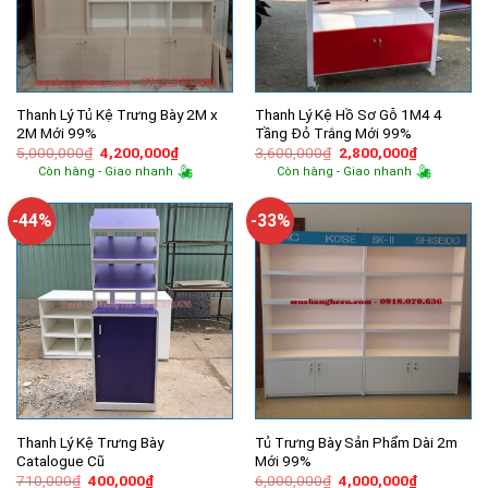
Thanh Lý Tủ Kệ Trưng Bày 2M x
Thanh Lý Kệ Hồ Sơ Gỗ 1M4 4
2M Mới 99%
Tầng Đỏ Trắng Mới 99%
Giá
Giá
Giá
Giá
5,000,000
₫
4,200,000
₫
3,600,000
₫
2,800,000
₫
gốc
hiện
gốc
hiện
Còn hàng - Giao nhanh
Còn hàng - Giao nhanh
là:
tại
là:
tại
5,000,000₫.
là:
3,600,000₫.
là:
4,200,000₫.
2,800,000
-44%
-33%
Thanh Lý Kệ Trưng Bày
Tủ Trưng Bày Sản Phẩm Dài 2m
Catalogue Cũ
Mới 99%
Giá
Giá
Giá
Giá
710,000
₫
400,000
₫
6,000,000
₫
4,000,000
₫