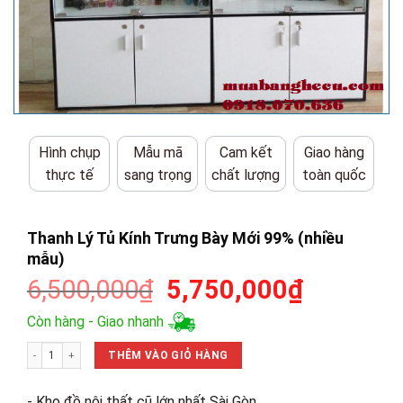
Hình chụp
Mẫu mã
Cam kết
Giao hàng
thực tế
sang trọng
chất lượng
toàn quốc
Thanh Lý Tủ Kính Trưng Bày Mới 99% (nhiều
mẫu)
Giá
Giá
6,500,000
₫
5,750,000
₫
gốc
hiện
Còn hàng - Giao nhanh
là:
tại
Thanh Lý Tủ Kính Trưng Bày Mới 99% (nhiều mẫu) số lượng
6,500,000₫.
là:
THÊM VÀO GIỎ HÀNG
5,750,00
- Kho đồ nội thất cũ lớn nhất Sài Gòn.