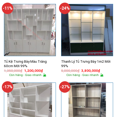
5,950,000₫.
là:
1,500,000₫.
là:
4,800,000₫.
1,200,000
-11%
-24%
Tủ Kệ Trưng Bày Màu Trắng
Thanh Lý Tủ Trưng Bày 1m2 Mới
60cm Mới 99%
99%
Giá
Giá
Giá
Giá
1,350,000
₫
1,200,000
₫
5,000,000
₫
3,800,000
₫
gốc
hiện
gốc
hiện
Còn hàng - Giao nhanh
Còn hàng - Giao nhanh
là:
tại
là:
tại
1,350,000₫.
là:
5,000,000₫.
là:
1,200,000₫.
3,800,000
-17%
-27%