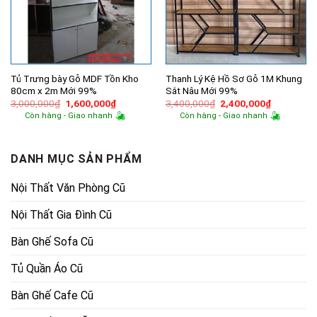
Tủ Trưng bày Gỗ MDF Tồn Kho
Thanh Lý Kệ Hồ Sơ Gỗ 1M Khung
80cm x 2m Mới 99%
Sắt Nâu Mới 99%
Giá
Giá
Giá
Giá
3,000,000
₫
1,600,000
₫
3,400,000
₫
2,400,000
₫
gốc
hiện
gốc
hiện
Còn hàng - Giao nhanh
Còn hàng - Giao nhanh
là:
tại
là:
tại
3,000,000₫.
là:
3,400,000₫.
là:
1,600,000₫.
2,400,000
DANH MỤC SẢN PHẨM
Nội Thất Văn Phòng Cũ
Nội Thất Gia Đình Cũ
Bàn Ghế Sofa Cũ
Tủ Quần Áo Cũ
Bàn Ghế Cafe Cũ