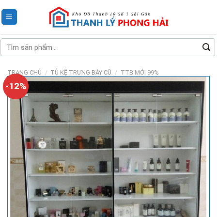
Skip
to
content
Tìm
kiếm:
TRANG CHỦ
/
TỦ KỆ TRƯNG BÀY CŨ
/
TTB MỚI 99%
-12%