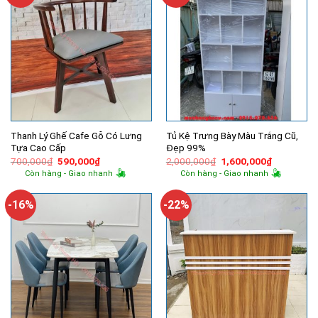
Thanh Lý Ghế Cafe Gỗ Có Lưng
Tủ Kệ Trưng Bày Màu Trắng Cũ,
Tựa Cao Cấp
Đẹp 99%
Giá
Giá
Giá
Giá
700,000
₫
590,000
₫
2,000,000
₫
1,600,000
₫
gốc
hiện
gốc
hiện
Còn hàng - Giao nhanh
Còn hàng - Giao nhanh
là:
tại
là:
tại
700,000₫.
là:
2,000,000₫.
là:
590,000₫.
1,600,000
-16%
-22%