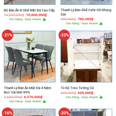
Thanh Lý Bàn Ghế Cafe Gỗ Khung
Bộ Bàn Ăn 8 Ghế Mặt Đá Cao Cấp
Sắt
Giá
Giá
14,500,000
₫
10,600,000
₫
gốc
hiện
Giá
Giá
900,000
₫
760,000
₫
Còn hàng - Giao nhanh
là:
tại
gốc
hiện
Còn hàng - Giao nhanh
14,500,000₫.
là:
là:
tại
10,600,000₫.
900,000₫.
là:
760,000₫.
-21%
-33%
Thanh Lý Bàn Ăn Mặt Đá 4 Nệm
Tủ Kệ Treo Tường Cũ
Bọc Vải Mới 99%
Giá
Giá
600,000
₫
400,000
₫
gốc
hiện
Giá
Giá
5,500,000
₫
4,370,000
₫
Còn hàng - Giao nhanh
là:
tại
gốc
hiện
Còn hàng - Giao nhanh
600,000₫.
là:
là:
tại
400,000₫.
5,500,000₫.
là:
4,370,000₫.
-16%
-20%