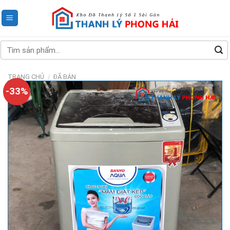
Skip
to
content
Tìm
kiếm:
TRANG CHỦ
/
ĐÃ BÁN
-33%