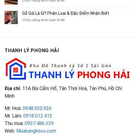
ở
Chức năng bình luận bị tắt
Xe
Chỉ
Truyện
Gỗ
Lôi
Mua
Tranh,
Cà
Cũ
Bán
Gỗ Gội Là Gì? Phân Loại & Đặc Điểm Nhận Biết
Tạp
Chít
Tại
Quần
Chí
ở
Chức năng bình luận bị tắt
Là
TP.HCM
Áo
Giá
Gỗ
Gì?
Cũ
Cao
Gội
Phân
Giá
Tại
Là
Loại
Cao
TPHCM
Gì?
&
Tại
Phân
Đặc
TPHCM
THANH LÝ PHONG HẢI
Loại
Điểm
&
Nhận
Đặc
Biết
Điểm
Nhận
Biết
Địa chỉ
: 11A Bùi Cẩm Hổ, Tân Thới Hoà, Tân Phú, Hồ Chí
Minh
Mr. Hoà:
0948.920.926
Mr. Lâm:
0918.012.412
Thu mua:
0937.486.339
Web:
Muabanghecu.com