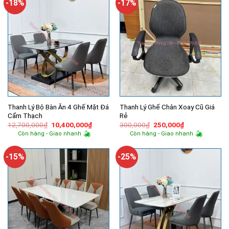
-18%
-17%
Thanh Lý Bộ Bàn Ăn 4 Ghế Mặt Đá
Thanh Lý Ghế Chân Xoay Cũ Giá
Cẩm Thạch
Rẻ
Giá
Giá
Giá
Giá
12,700,000
₫
10,400,000
₫
300,000
₫
250,000
₫
gốc
hiện
gốc
hiện
Còn hàng - Giao nhanh
Còn hàng - Giao nhanh
là:
tại
là:
tại
12,700,000₫.
là:
300,000₫.
là:
10,400,000₫.
250,000₫.
-15%
-25%