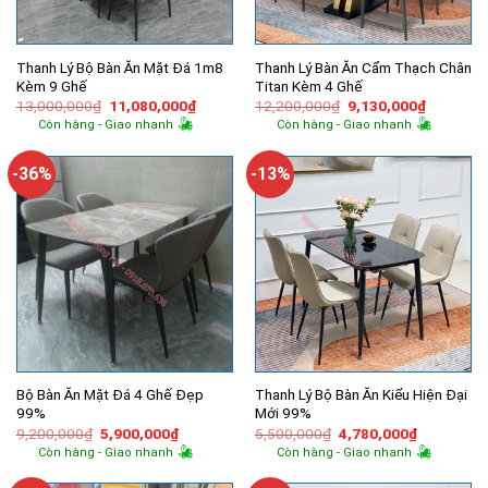
Thanh Lý Bộ Bàn Ăn Mặt Đá 1m8
Thanh Lý Bàn Ăn Cẩm Thạch Chân
Kèm 9 Ghế
Titan Kèm 4 Ghế
Giá
Giá
Giá
Giá
13,000,000
₫
11,080,000
₫
12,200,000
₫
9,130,000
₫
gốc
hiện
gốc
hiện
Còn hàng - Giao nhanh
Còn hàng - Giao nhanh
là:
tại
là:
tại
13,000,000₫.
là:
12,200,000₫.
là:
11,080,000₫.
9,130,00
-36%
-13%
Bộ Bàn Ăn Mặt Đá 4 Ghế Đẹp
Thanh Lý Bộ Bàn Ăn Kiểu Hiện Đại
99%
Mới 99%
Giá
Giá
Giá
Giá
9,200,000
₫
5,900,000
₫
5,500,000
₫
4,780,000
₫
gốc
hiện
gốc
hiện
Còn hàng - Giao nhanh
Còn hàng - Giao nhanh
là:
tại
là:
tại
9,200,000₫.
là:
5,500,000₫.
là: