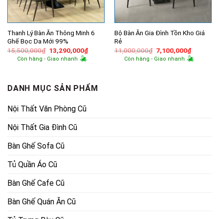
Thanh Lý Bàn Ăn Thông Minh 6
Bộ Bàn Ăn Gia Đình Tồn Kho Giá
Ghế Bọc Da Mới 99%
Rẻ
Giá
Giá
Giá
Giá
15,500,000
₫
13,290,000
₫
11,000,000
₫
7,100,000
₫
gốc
hiện
gốc
hiện
Còn hàng - Giao nhanh
Còn hàng - Giao nhanh
là:
tại
là:
tại
15,500,000₫.
là:
11,000,000₫.
là:
13,290,000₫.
7,100,00
DANH MỤC SẢN PHẨM
Nội Thất Văn Phòng Cũ
Nội Thất Gia Đình Cũ
Bàn Ghế Sofa Cũ
Tủ Quần Áo Cũ
Bàn Ghế Cafe Cũ
Bàn Ghế Quán Ăn Cũ