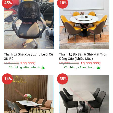
5,900,000₫.
4,780,000
-45%
-18%
Thanh Lý Ghế Xoay Lưng Lưới Cũ
Thanh Lý Bộ Bàn 6 Ghế Mặt Tròn
Giá Rẻ
Đẳng Cấp (Nhiều Màu)
Giá
Giá
Giá
Giá
550,000
₫
300,000
₫
12,200,000
₫
10,000,000
₫
gốc
hiện
gốc
hiện
Còn hàng - Giao nhanh
Còn hàng - Giao nhanh
là:
tại
là:
tại
550,000₫.
là:
12,200,000₫.
là:
300,000₫.
10,000,
-14%
-35%