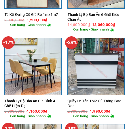
Thanh Lý Bộ Bàn Ăn 6 Ghế Kiểu
Tủ Kệ Đứng Cũ Giá Rẻ 1mx1m7
Châu Âu
Giá
Giá
2,000,000
₫
1,200,000
₫
gốc
hiện
Giá
Giá
14,600,000
₫
12,060,000
₫
Còn hàng - Giao nhanh
là:
tại
gốc
hiện
Còn hàng - Giao nhanh
2,000,000₫.
là:
là:
tại
1,200,000₫.
14,600,000₫.
là:
12,060,
-17%
-29%
Thanh Lý Bộ Bàn Ăn Gia Đình 4
Quầy Lễ Tân 1M2 Cũ Trắng Sọc
Ghế Hiện Đại
Đen
Giá
Giá
Giá
Giá
5,000,000
₫
4,160,000
₫
2,800,000
₫
1,990,000
₫
gốc
hiện
gốc
hiện
Còn hàng - Giao nhanh
Còn hàng - Giao nhanh
là:
tại
là:
tại
5,000,000₫.
là:
2,800,000₫.
là:
4,160,000₫.
1,990,000
-37%
-18%