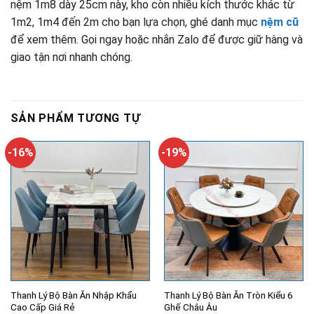
nệm 1m8 dày 25cm này, kho còn nhiều kích thước khác từ
1m2, 1m4 đến 2m cho bạn lựa chọn, ghé danh mục
nệm cũ
để xem thêm. Gọi ngay hoặc nhắn Zalo để được giữ hàng và
giao tận nơi nhanh chóng.
SẢN PHẨM TƯƠNG TỰ
-16%
-19%
Thanh Lý Bộ Bàn Ăn Nhập Khẩu
Thanh Lý Bộ Bàn Ăn Tròn Kiểu 6
Cao Cấp Giá Rẻ
Ghế Châu Âu