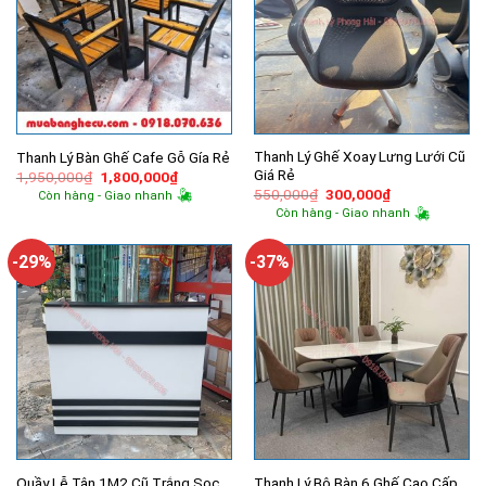
Thanh Lý Ghế Xoay Lưng Lưới Cũ
Thanh Lý Bàn Ghế Cafe Gỗ Gía Rẻ
Giá Rẻ
Giá
Giá
1,950,000
₫
1,800,000
₫
gốc
hiện
Giá
Giá
550,000
₫
300,000
₫
Còn hàng - Giao nhanh
là:
tại
gốc
hiện
Còn hàng - Giao nhanh
1,950,000₫.
là:
là:
tại
1,800,000₫.
550,000₫.
là:
300,000₫.
-29%
-37%
Quầy Lễ Tân 1M2 Cũ Trắng Sọc
Thanh Lý Bộ Bàn 6 Ghế Cao Cấp