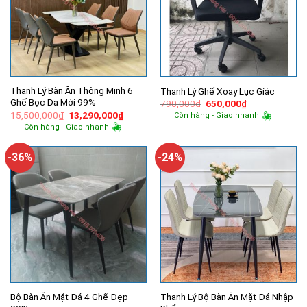
Thanh Lý Bàn Ăn Thông Minh 6
Thanh Lý Ghế Xoay Lục Giác
Ghế Bọc Da Mới 99%
Giá
Giá
790,000
₫
650,000
₫
gốc
hiện
Giá
Giá
15,500,000
₫
13,290,000
₫
Còn hàng - Giao nhanh
là:
tại
gốc
hiện
Còn hàng - Giao nhanh
790,000₫.
là:
là:
tại
650,000₫.
15,500,000₫.
là:
13,290,000₫.
-36%
-24%
Bộ Bàn Ăn Mặt Đá 4 Ghế Đẹp
Thanh Lý Bộ Bàn Ăn Mặt Đá Nhập