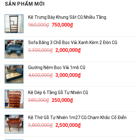
SẢN PHẨM MỚI
Kệ Trưng Bày Khung Sắt Cũ Nhiều Tầng
Giá
Giá
960,000
₫
750,000
₫
gốc
hiện
là:
tại
Sofa Băng 3 Chỗ Bọc Vải Xanh Kèm 2 Đôn Cũ
960,000₫.
là:
Giá
Giá
3,300,000
₫
2,000,000
₫
750,000₫.
gốc
hiện
là:
tại
Giường Nệm Bọc Vải 1m6 Cũ
3,300,000₫.
là:
Giá
Giá
4,600,000
₫
3,000,000
₫
2,000,000₫.
gốc
hiện
là:
tại
Kệ Dép 6 Tầng Gỗ Tự Nhiên Cũ
4,600,000₫.
là:
Giá
Giá
380,000
₫
250,000
₫
3,000,000₫.
gốc
hiện
là:
tại
Kệ Thờ Gỗ Tự Nhiên 1m27 Cũ Chạm Khắc Cổ Điển
380,000₫.
là:
Giá
Giá
3,800,000
₫
2,500,000
₫
250,000₫.
gốc
hiện
là:
tại