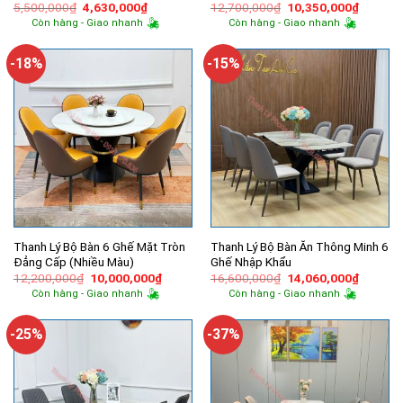
Giá
Giá
Giá
Giá
5,500,000
₫
4,630,000
₫
12,700,000
₫
10,350,000
₫
gốc
hiện
gốc
hiện
Còn hàng - Giao nhanh
Còn hàng - Giao nhanh
là:
tại
là:
tại
5,500,000₫.
là:
12,700,000₫.
là:
4,630,000₫.
10,350,
-18%
-15%
Thanh Lý Bộ Bàn 6 Ghế Mặt Tròn
Thanh Lý Bộ Bàn Ăn Thông Minh 6
Đẳng Cấp (Nhiều Màu)
Ghế Nhập Khẩu
Giá
Giá
Giá
Giá
12,200,000
₫
10,000,000
₫
16,600,000
₫
14,060,000
₫
gốc
hiện
gốc
hiện
Còn hàng - Giao nhanh
Còn hàng - Giao nhanh
là:
tại
là:
tại
12,200,000₫.
là:
16,600,000₫.
là:
10,000,000₫.
14,060,
-25%
-37%