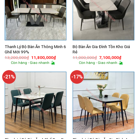
Thanh Lý Bộ Bàn Ăn Thông Minh 6
Bộ Bàn Ăn Gia Đình Tồn Kho Giá
Ghế Mới 99%
Rẻ
Giá
Giá
Giá
Giá
13,200,000
₫
11,800,000
₫
11,000,000
₫
7,100,000
₫
gốc
hiện
gốc
hiện
Còn hàng - Giao nhanh
Còn hàng - Giao nhanh
là:
tại
là:
tại
13,200,000₫.
là:
11,000,000₫.
là:
11,800,000₫.
7,100,00
-21%
-17%