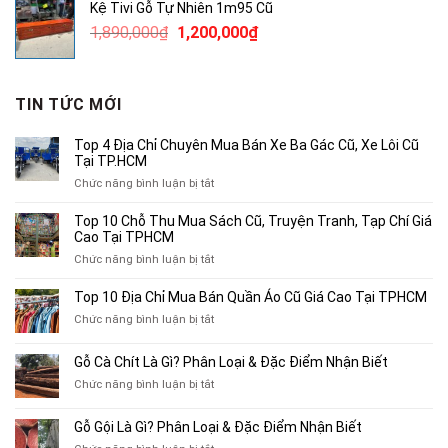
Kệ Tivi Gỗ Tự Nhiên 1m95 Cũ
3,800,000₫.
là:
Giá
Giá
1,890,000
₫
1,200,000
₫
2,500,000₫.
gốc
hiện
là:
tại
1,890,000₫.
là:
TIN TỨC MỚI
1,200,000₫.
Top 4 Địa Chỉ Chuyên Mua Bán Xe Ba Gác Cũ, Xe Lôi Cũ
Tại TP.HCM
ở
Chức năng bình luận bị tắt
Top
4
Top 10 Chỗ Thu Mua Sách Cũ, Truyện Tranh, Tạp Chí Giá
Địa
Cao Tại TPHCM
Chỉ
ở
Chức năng bình luận bị tắt
Chuyên
Top
Mua
10
Top 10 Địa Chỉ Mua Bán Quần Áo Cũ Giá Cao Tại TPHCM
Bán
Chỗ
Xe
ở
Chức năng bình luận bị tắt
Thu
Ba
Top
Mua
Gác
10
Gỗ Cà Chít Là Gì? Phân Loại & Đặc Điểm Nhận Biết
Sách
Cũ,
Địa
Cũ,
ở
Chức năng bình luận bị tắt
Xe
Chỉ
Truyện
Gỗ
Lôi
Mua
Tranh,
Cà
Cũ
Bán
Gỗ Gội Là Gì? Phân Loại & Đặc Điểm Nhận Biết
Tạp
Chít
Tại
Quần
Chí