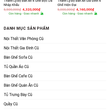
Thanh Lý Bộ Bàn Ăn 4 Ghế Bọc Da
Thanh Lý Bộ Bàn Ăn Gia Đình 4
Nhập Khẩu
Ghế Hiện Đại
Giá
Giá
Giá
Giá
5,500,000
₫
4,320,000
₫
5,000,000
₫
4,160,000
₫
gốc
hiện
gốc
hiện
Còn hàng - Giao nhanh
Còn hàng - Giao nhanh
là:
tại
là:
tại
5,500,000₫.
là:
5,000,000₫.
là:
4,320,000₫.
4,160,000
DANH MỤC SẢN PHẨM
Nội Thất Văn Phòng Cũ
Nội Thất Gia Đình Cũ
Bàn Ghế Sofa Cũ
Tủ Quần Áo Cũ
Bàn Ghế Cafe Cũ
Bàn Ghế Quán Ăn Cũ
Tủ Trưng Bày Cũ
Quầy Cũ