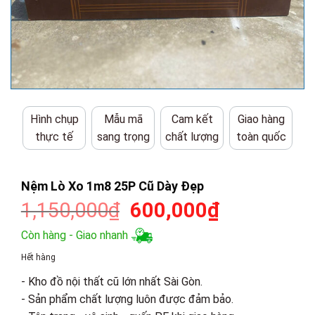
Hình chụp
Mẫu mã
Cam kết
Giao hàng
thực tế
sang trọng
chất lượng
toàn quốc
Nệm Lò Xo 1m8 25P Cũ Dày Đẹp
Giá
Giá
1,150,000
₫
600,000
₫
gốc
hiện
Còn hàng - Giao nhanh
là:
tại
Hết hàng
1,150,000₫.
là:
- Kho đồ nội thất cũ lớn nhất Sài Gòn.
600,000₫.
- Sản phẩm chất lượng luôn được đảm bảo.