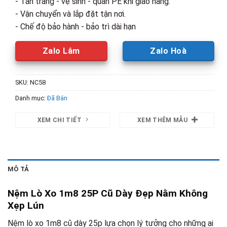
- Tân trang - vệ sinh - quấn PE khi giao hàng.
- Vận chuyển và lắp đặt tận nơi.
- Chế độ bảo hành - bảo trì dài hạn
Zalo Lâm
Zalo Hoà
SKU:
NC58
Danh mục:
Đã Bán
XEM CHI TIẾT
XEM THÊM MẪU
MÔ TẢ
Nệm Lò Xo 1m8 25P Cũ Dày Đẹp Nằm Không
Xẹp Lún
Nệm lò xo 1m8 cũ dày 25p lựa chọn lý tưởng cho những ai