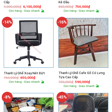
Cấp
Kê Đầu
Giá
Giá
Giá
Giá
9,300,000
₫
6,100,000
₫
850,000
₫
754,000
₫
gốc
hiện
gốc
hiện
Còn hàng - Giao nhanh
Còn hàng - Giao nhanh
là:
tại
là:
tại
9,300,000₫.
là:
850,000₫.
là:
6,100,000₫.
754,000₫.
-14%
-16%
Thanh Lý Ghế Cafe Gỗ Có Lưng
Thanh Lý Ghế Xoay Nét Đứt
Tựa Cao Cấp
Giá
Giá
760,000
₫
650,000
₫
gốc
hiện
Giá
Giá
700,000
₫
590,000
₫
Còn hàng - Giao nhanh
là:
tại
gốc
hiện
Còn hàng - Giao nhanh
760,000₫.
là:
là:
tại
650,000₫.
700,000₫.
là:
590,000₫.
-8%
-45%