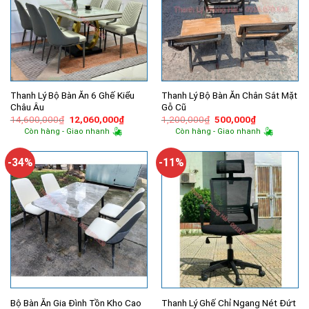
Thanh Lý Bộ Bàn Ăn 6 Ghế Kiểu
Thanh Lý Bộ Bàn Ăn Chân Sắt Mặt
Châu Âu
Gỗ Cũ
Giá
Giá
Giá
Giá
14,600,000
₫
12,060,000
₫
1,200,000
₫
500,000
₫
gốc
hiện
gốc
hiện
Còn hàng - Giao nhanh
Còn hàng - Giao nhanh
là:
tại
là:
tại
14,600,000₫.
là:
1,200,000₫.
là:
12,060,000₫.
500,000₫.
-34%
-11%
Bộ Bàn Ăn Gia Đình Tồn Kho Cao
Thanh Lý Ghế Chỉ Ngang Nét Đứt