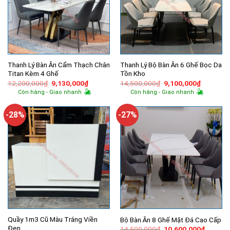
Thanh Lý Bàn Ăn Cẩm Thạch Chân
Thanh Lý Bộ Bàn Ăn 6 Ghế Bọc Da
Titan Kèm 4 Ghế
Tồn Kho
Giá
Giá
Giá
Giá
12,200,000
₫
9,130,000
₫
14,500,000
₫
9,100,000
₫
gốc
hiện
gốc
hiện
Còn hàng - Giao nhanh
Còn hàng - Giao nhanh
là:
tại
là:
tại
12,200,000₫.
là:
14,500,000₫.
là:
9,130,000₫.
9,100,00
-28%
-27%
Quầy 1m3 Cũ Màu Trắng Viền
Bộ Bàn Ăn 8 Ghế Mặt Đá Cao Cấp
Đen
Giá
Giá
14,500,000
₫
10,600,000
₫