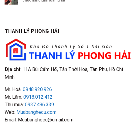
ở
Chức năng bình luận bị tắt
Là
TP.HCM
Áo
Giá
Gỗ
Gì?
Cũ
Cao
Gội
Phân
Giá
Tại
Là
Loại
Cao
TPHCM
Gì?
&
Tại
Phân
Đặc
TPHCM
THANH LÝ PHONG HẢI
Loại
Điểm
&
Nhận
Đặc
Biết
Điểm
Nhận
Biết
Địa chỉ
: 11A Bùi Cẩm Hổ, Tân Thới Hoà, Tân Phú, Hồ Chí
Minh
Mr. Hoà:
0948.920.926
Mr. Lâm:
0918.012.412
Thu mua:
0937.486.339
Web:
Muabanghecu.com
Email: Muabanghecu@gmail.com