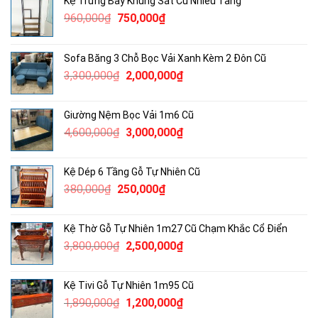
Kệ Trưng Bày Khung Sắt Cũ Nhiều Tầng
Giá
Giá
960,000
₫
750,000
₫
gốc
hiện
là:
tại
Sofa Băng 3 Chỗ Bọc Vải Xanh Kèm 2 Đôn Cũ
960,000₫.
là:
Giá
Giá
3,300,000
₫
2,000,000
₫
750,000₫.
gốc
hiện
là:
tại
Giường Nệm Bọc Vải 1m6 Cũ
3,300,000₫.
là:
Giá
Giá
4,600,000
₫
3,000,000
₫
2,000,000₫.
gốc
hiện
là:
tại
Kệ Dép 6 Tầng Gỗ Tự Nhiên Cũ
4,600,000₫.
là:
Giá
Giá
380,000
₫
250,000
₫
3,000,000₫.
gốc
hiện
là:
tại
Kệ Thờ Gỗ Tự Nhiên 1m27 Cũ Chạm Khắc Cổ Điển
380,000₫.
là:
Giá
Giá
3,800,000
₫
2,500,000
₫
250,000₫.
gốc
hiện
là:
tại
Kệ Tivi Gỗ Tự Nhiên 1m95 Cũ
3,800,000₫.
là:
Giá
Giá
1,890,000
₫
1,200,000
₫
2,500,000₫.
gốc
hiện