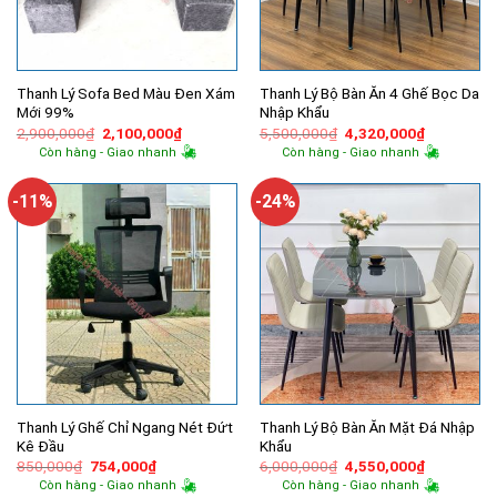
Thanh Lý Sofa Bed Màu Đen Xám
Thanh Lý Bộ Bàn Ăn 4 Ghế Bọc Da
Mới 99%
Nhập Khẩu
Giá
Giá
Giá
Giá
2,900,000
₫
2,100,000
₫
5,500,000
₫
4,320,000
₫
gốc
hiện
gốc
hiện
Còn hàng - Giao nhanh
Còn hàng - Giao nhanh
là:
tại
là:
tại
2,900,000₫.
là:
5,500,000₫.
là:
2,100,000₫.
4,320,000
-11%
-24%
Thanh Lý Ghế Chỉ Ngang Nét Đứt
Thanh Lý Bộ Bàn Ăn Mặt Đá Nhập
Kê Đầu
Khẩu
Giá
Giá
Giá
Giá
850,000
₫
754,000
₫
6,000,000
₫
4,550,000
₫
gốc
hiện
gốc
hiện
Còn hàng - Giao nhanh
Còn hàng - Giao nhanh
là:
tại
là:
tại