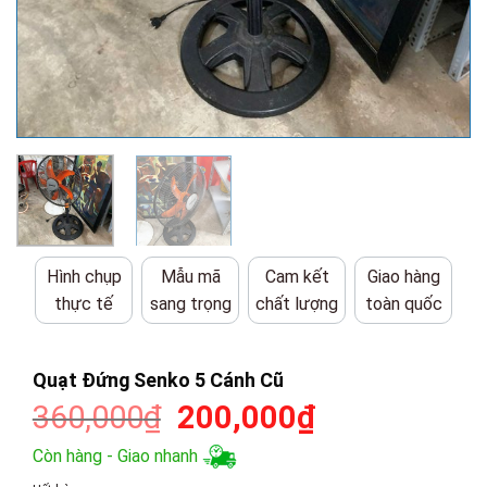
Hình chụp
Mẫu mã
Cam kết
Giao hàng
thực tế
sang trọng
chất lượng
toàn quốc
Quạt Đứng Senko 5 Cánh Cũ
Giá
Giá
360,000
₫
200,000
₫
gốc
hiện
Còn hàng - Giao nhanh
là:
tại