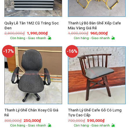
Quầy Lễ Tân 1M2 Cũ Trắng Sọc
Thanh Lý Bộ Bàn Ghế Xếp Cafe
Đen
Màu Vàng Giá Rẻ
Giá
Giá
Giá
Giá
2,800,000
₫
1,990,000
₫
1,000,000
₫
960,000
₫
gốc
hiện
gốc
hiện
Còn hàng - Giao nhanh
Còn hàng - Giao nhanh
là:
tại
là:
tại
2,800,000₫.
là:
1,000,000₫.
là:
1,990,000₫.
960,000₫.
-17%
-16%
Thanh Lý Ghế Chân Xoay Cũ Giá
Thanh Lý Ghế Cafe Gỗ Có Lưng
Rẻ
Tựa Cao Cấp
Giá
Giá
Giá
Giá
300,000
₫
250,000
₫
700,000
₫
590,000
₫
gốc
hiện
gốc
hiện
Còn hàng - Giao nhanh
Còn hàng - Giao nhanh
là:
tại
là:
tại