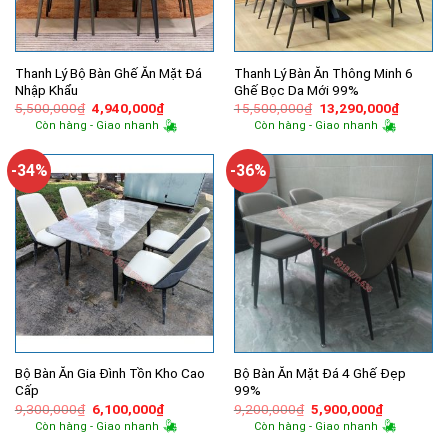
Thanh Lý Bộ Bàn Ghế Ăn Mặt Đá
Thanh Lý Bàn Ăn Thông Minh 6
Nhập Khẩu
Ghế Bọc Da Mới 99%
Giá
Giá
Giá
Giá
5,500,000
₫
4,940,000
₫
15,500,000
₫
13,290,000
₫
gốc
hiện
gốc
hiện
Còn hàng - Giao nhanh
Còn hàng - Giao nhanh
là:
tại
là:
tại
5,500,000₫.
là:
15,500,000₫.
là:
4,940,000₫.
13,290,
-34%
-36%
Bộ Bàn Ăn Gia Đình Tồn Kho Cao
Bộ Bàn Ăn Mặt Đá 4 Ghế Đẹp
Cấp
99%
Giá
Giá
Giá
Giá
9,300,000
₫
6,100,000
₫
9,200,000
₫
5,900,000
₫
gốc
hiện
gốc
hiện
Còn hàng - Giao nhanh
Còn hàng - Giao nhanh
là:
tại
là:
tại
9,300,000₫.
là:
9,200,000₫.
là: