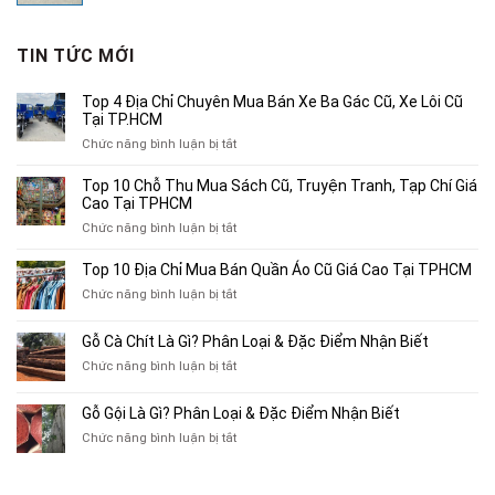
là:
tại
1,890,000₫.
là:
TIN TỨC MỚI
1,200,000₫.
Top 4 Địa Chỉ Chuyên Mua Bán Xe Ba Gác Cũ, Xe Lôi Cũ
Tại TP.HCM
ở
Chức năng bình luận bị tắt
Top
4
Top 10 Chỗ Thu Mua Sách Cũ, Truyện Tranh, Tạp Chí Giá
Địa
Cao Tại TPHCM
Chỉ
ở
Chức năng bình luận bị tắt
Chuyên
Top
Mua
10
Top 10 Địa Chỉ Mua Bán Quần Áo Cũ Giá Cao Tại TPHCM
Bán
Chỗ
Xe
ở
Chức năng bình luận bị tắt
Thu
Ba
Top
Mua
Gác
10
Gỗ Cà Chít Là Gì? Phân Loại & Đặc Điểm Nhận Biết
Sách
Cũ,
Địa
Cũ,
ở
Chức năng bình luận bị tắt
Xe
Chỉ
Truyện
Gỗ
Lôi
Mua
Tranh,
Cà
Cũ
Bán
Gỗ Gội Là Gì? Phân Loại & Đặc Điểm Nhận Biết
Tạp
Chít
Tại
Quần
Chí
ở
Chức năng bình luận bị tắt
Là
TP.HCM
Áo
Giá
Gỗ
Gì?
Cũ
Cao
Gội
Phân
Giá
Tại
Là