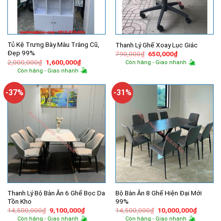
Tủ Kệ Trưng Bày Màu Trắng Cũ,
Thanh Lý Ghế Xoay Lục Giác
Đẹp 99%
Giá
Giá
790,000
₫
650,000
₫
gốc
hiện
Giá
Giá
2,000,000
₫
1,600,000
₫
Còn hàng - Giao nhanh
là:
tại
gốc
hiện
Còn hàng - Giao nhanh
790,000₫.
là:
là:
tại
650,000₫.
2,000,000₫.
là:
1,600,000₫.
-37%
-31%
Thanh Lý Bộ Bàn Ăn 6 Ghế Bọc Da
Bộ Bàn Ăn 8 Ghế Hiện Đại Mới
Tồn Kho
99%
Giá
Giá
Giá
Giá
14,500,000
₫
9,100,000
₫
14,500,000
₫
10,000,000
₫
gốc
hiện
gốc
hiện
Còn hàng - Giao nhanh
Còn hàng - Giao nhanh