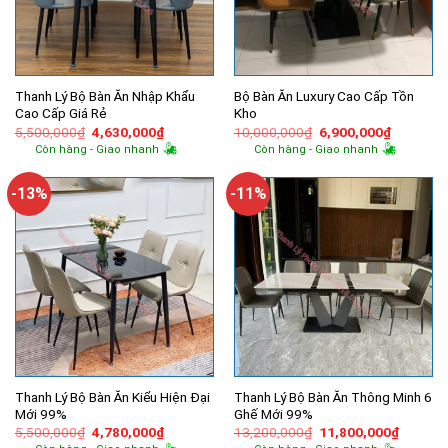
Thanh Lý Bộ Bàn Ăn Nhập Khẩu
Bộ Bàn Ăn Luxury Cao Cấp Tồn
Cao Cấp Giá Rẻ
Kho
Giá
Giá
Giá
Giá
5,500,000
₫
4,630,000
₫
10,000,000
₫
6,900,000
₫
gốc
hiện
gốc
hiện
Còn hàng - Giao nhanh
Còn hàng - Giao nhanh
là:
tại
là:
tại
5,500,000₫.
là:
10,000,000₫.
là:
4,630,000₫.
6,900,00
-13%
-11%
Thanh Lý Bộ Bàn Ăn Kiểu Hiện Đại
Thanh Lý Bộ Bàn Ăn Thông Minh 6
Mới 99%
Ghế Mới 99%
Giá
Giá
Giá
Giá
5,500,000
₫
4,780,000
₫
13,200,000
₫
11,800,000
₫
gốc
hiện
gốc
hiện