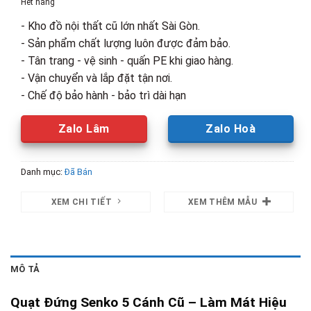
Hết hàng
360,000₫.
là:
- Kho đồ nội thất cũ lớn nhất Sài Gòn.
200,000₫.
- Sản phẩm chất lượng luôn được đảm bảo.
- Tân trang - vệ sinh - quấn PE khi giao hàng.
- Vận chuyển và lắp đặt tận nơi.
- Chế độ bảo hành - bảo trì dài hạn
Zalo Lâm
Zalo Hoà
Danh mục:
Đã Bán
XEM CHI TIẾT
XEM THÊM MẪU
MÔ TẢ
Quạt Đứng Senko 5 Cánh Cũ – Làm Mát Hiệu