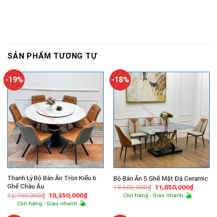
SẢN PHẨM TƯƠNG TỰ
-19%
-18%
Thanh Lý Bộ Bàn Ăn Tròn Kiểu 6
Bộ Bàn Ăn 5 Ghế Mặt Đá Ceramic
Ghế Châu Âu
Giá
Giá
13,500,000
₫
11,050,000
₫
gốc
hiện
Giá
Giá
12,700,000
₫
10,350,000
₫
Còn hàng - Giao nhanh
là:
tại
gốc
hiện
Còn hàng - Giao nhanh
13,500,000₫.
là:
là:
tại
11,050,
12,700,000₫.
là: