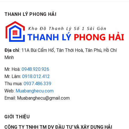
Loại
Cao
TPHCM
Gì?
&
Tại
Phân
Đặc
TPHCM
THANH LÝ PHONG HẢI
Loại
Điểm
&
Nhận
Đặc
Biết
Điểm
Nhận
Biết
Địa chỉ
: 11A Bùi Cẩm Hổ, Tân Thới Hoà, Tân Phú, Hồ Chí
Minh
Mr. Hoà:
0948.920.926
Mr. Lâm:
0918.012.412
Thu mua:
0937.486.339
Web:
Muabanghecu.com
Email: Muabanghecu@gmail.com
GIỚI THIỆU
CÔNG TY TNHH TM DV ĐẦU TƯ VÀ XÂY DỰNG HẢI