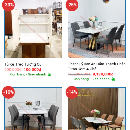
10,350,000₫.
-33%
-25%
Thanh Lý Bàn Ăn Cẩm Thạch Chân
Tủ Kệ Treo Tường Cũ
Titan Kèm 4 Ghế
Giá
Giá
600,000
₫
400,000
₫
gốc
hiện
Giá
Giá
12,200,000
₫
9,130,000
₫
Còn hàng - Giao nhanh
là:
tại
gốc
hiện
Còn hàng - Giao nhanh
600,000₫.
là:
là:
tại
400,000₫.
12,200,000₫.
là:
9,130,00
-10%
-14%