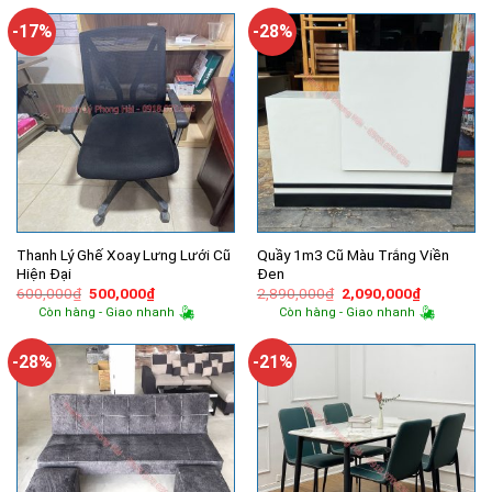
300,000₫.
là:
700,000₫.
là:
250,000₫.
590,000₫.
-17%
-28%
Thanh Lý Ghế Xoay Lưng Lưới Cũ
Quầy 1m3 Cũ Màu Trắng Viền
Hiện Đại
Đen
Giá
Giá
Giá
Giá
600,000
₫
500,000
₫
2,890,000
₫
2,090,000
₫
gốc
hiện
gốc
hiện
Còn hàng - Giao nhanh
Còn hàng - Giao nhanh
là:
tại
là:
tại
600,000₫.
là:
2,890,000₫.
là:
500,000₫.
2,090,000
-28%
-21%