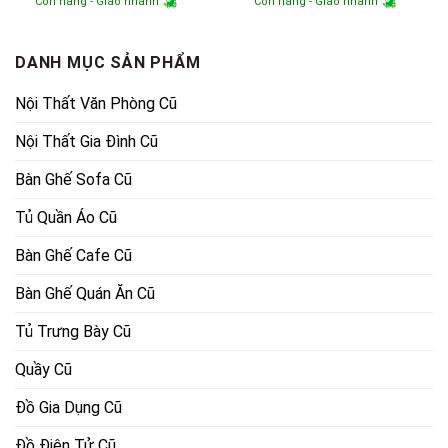
Còn hàng - Giao nhanh
Còn hàng - Giao nhanh
là:
tại
là:
tại
5,500,000₫.
là:
13,200,000₫.
là:
4,780,000₫.
11,800,
DANH MỤC SẢN PHẨM
Nội Thất Văn Phòng Cũ
Nội Thất Gia Đình Cũ
Bàn Ghế Sofa Cũ
Tủ Quần Áo Cũ
Bàn Ghế Cafe Cũ
Bàn Ghế Quán Ăn Cũ
Tủ Trưng Bày Cũ
Quầy Cũ
Đồ Gia Dụng Cũ
Đồ Điện Tử Cũ