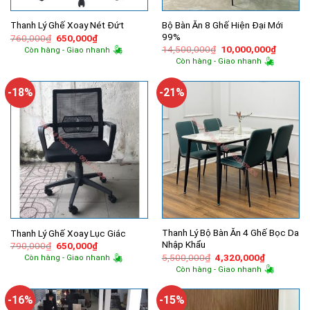
Bộ Bàn Ăn 8 Ghế Hiện Đại Mới
Thanh Lý Ghế Xoay Nét Đứt
99%
Giá
Giá
760,000
₫
650,000
₫
gốc
hiện
Giá
Giá
14,500,000
₫
10,000,000
₫
Còn hàng - Giao nhanh
là:
tại
gốc
hiện
Còn hàng - Giao nhanh
760,000₫.
là:
là:
tại
650,000₫.
14,500,000₫.
là:
10,000,
-18%
-21%
Thanh Lý Bộ Bàn Ăn 4 Ghế Bọc Da
Thanh Lý Ghế Xoay Lục Giác
Nhập Khẩu
Giá
Giá
790,000
₫
650,000
₫
gốc
hiện
Giá
Giá
5,500,000
₫
4,320,000
₫
Còn hàng - Giao nhanh
là:
tại
gốc
hiện
Còn hàng - Giao nhanh
790,000₫.
là:
là:
tại
650,000₫.
5,500,000₫.
là:
4,320,000
-16%
-15%