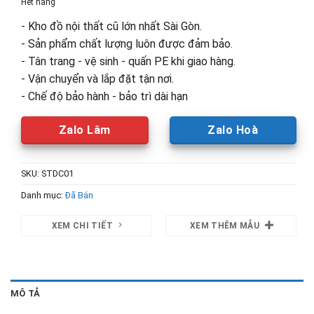
Hết hàng
160,000₫.
là:
- Kho đồ nội thất cũ lớn nhất Sài Gòn.
100,000₫.
- Sản phẩm chất lượng luôn được đảm bảo.
- Tân trang - vệ sinh - quấn PE khi giao hàng.
- Vận chuyển và lắp đặt tận nơi.
- Chế độ bảo hành - bảo trì dài hạn
Zalo Lâm
Zalo Hoà
SKU:
STDC01
Danh mục:
Đã Bán
XEM CHI TIẾT
XEM THÊM MẪU
MÔ TẢ