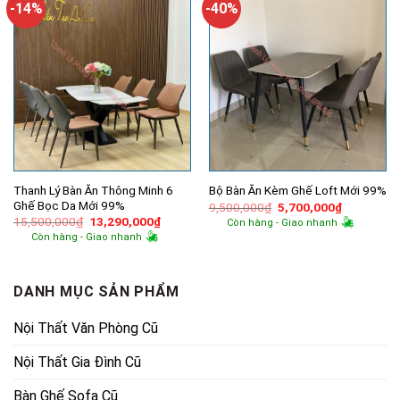
-14%
-40%
Thanh Lý Bàn Ăn Thông Minh 6
Bộ Bàn Ăn Kèm Ghế Loft Mới 99%
Ghế Bọc Da Mới 99%
Giá
Giá
9,500,000
₫
5,700,000
₫
gốc
hiện
Giá
Giá
15,500,000
₫
13,290,000
₫
Còn hàng - Giao nhanh
là:
tại
gốc
hiện
Còn hàng - Giao nhanh
9,500,000₫.
là:
là:
tại
5,700,000
15,500,000₫.
là:
13,290,000₫.
DANH MỤC SẢN PHẨM
Nội Thất Văn Phòng Cũ
Nội Thất Gia Đình Cũ
Bàn Ghế Sofa Cũ