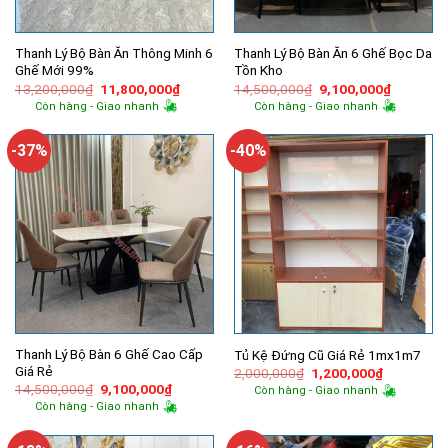
Thanh Lý Bộ Bàn Ăn Thông Minh 6
Thanh Lý Bộ Bàn Ăn 6 Ghế Bọc Da
Ghế Mới 99%
Tồn Kho
Giá
Giá
Giá
Giá
13,200,000
₫
11,800,000
₫
14,500,000
₫
9,100,000
₫
gốc
hiện
gốc
hiện
Còn hàng - Giao nhanh
Còn hàng - Giao nhanh
là:
tại
là:
tại
13,200,000₫.
là:
14,500,000₫.
là:
11,800,000₫.
9,100,00
-37%
-40%
Thanh Lý Bộ Bàn 6 Ghế Cao Cấp
Tủ Kệ Đứng Cũ Giá Rẻ 1mx1m7
Giá Rẻ
Giá
Giá
2,000,000
₫
1,200,000
₫
gốc
hiện
Giá
Giá
14,500,000
₫
9,100,000
₫
Còn hàng - Giao nhanh
là:
tại
gốc
hiện
Còn hàng - Giao nhanh
2,000,000₫.
là:
là:
tại
1,200,000
14,500,000₫.
là:
9,100,000₫.