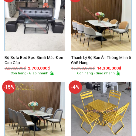
Bộ Sofa Bed Bọc Simili Màu Đen
Thanh Lý Bộ Bàn Ăn Thông Minh 6
Cao Cấp
Ghế Hàng
Giá
Giá
Giá
Giá
3,200,000
₫
2,700,000
₫
16,900,000
₫
14,300,000
₫
gốc
hiện
gốc
hiện
Còn hàng - Giao nhanh
Còn hàng - Giao nhanh
là:
tại
là:
tại
3,200,000₫.
là:
16,900,000₫.
là:
2,700,000₫.
14,300,
-15%
-4%