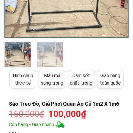
Hình chụp
Mẫu mã
Cam kết
Giao hàng
thực tế
sang trọng
chất lượng
toàn quốc
Sào Treo Đồ, Giá Phơi Quần Áo Cũ 1m2 X 1m6
Giá
Giá
160,000
₫
100,000
₫
gốc
hiện
Còn hàng - Giao nhanh
là:
tại