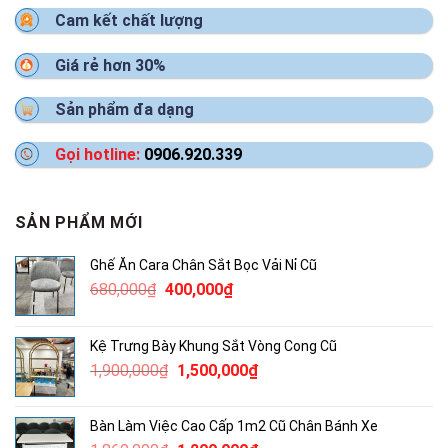
Cam kết chất lượng
Giá rẻ hơn 30%
Sản phẩm đa dạng
Gọi hotline:
0906.920.339
SẢN PHẨM MỚI
Ghế Ăn Cara Chân Sắt Bọc Vải Nỉ Cũ
Giá
Giá
680,000
₫
400,000
₫
gốc
hiện
là:
tại
Kệ Trưng Bày Khung Sắt Vòng Cong Cũ
680,000₫.
là:
Giá
Giá
1,900,000
₫
1,500,000
₫
400,000₫.
gốc
hiện
là:
tại
Bàn Làm Việc Cao Cấp 1m2 Cũ Chân Bánh Xe
1,900,000₫.
là: