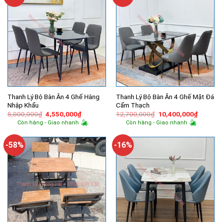
Thanh Lý Bộ Bàn Ăn 4 Ghế Hàng
Thanh Lý Bộ Bàn Ăn 4 Ghế Mặt Đá
Nhập Khẩu
Cẩm Thạch
Giá
Giá
Giá
Giá
5,000,000
₫
4,550,000
₫
12,700,000
₫
10,400,000
₫
gốc
hiện
gốc
hiện
Còn hàng - Giao nhanh
Còn hàng - Giao nhanh
là:
tại
là:
tại
5,000,000₫.
là:
12,700,000₫.
là:
4,550,000₫.
10,400,
-58%
-16%