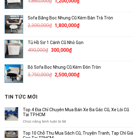
Giá
Giá
1,860,000
₫
1,200,000
₫
1,500,000₫.
gốc
hiện
là:
tại
Sofa Băng Bọc Nhung Cũ Kèm Bàn Trà Tròn
1,860,000₫.
là:
Giá
Giá
2,300,000
₫
1,800,000
₫
1,200,000₫.
gốc
hiện
là:
tại
Tủ Hồ Sơ 1 Cánh Cũ Nhỏ Gọn
2,300,000₫.
là:
Giá
Giá
490,000
₫
300,000
₫
1,800,000₫.
gốc
hiện
là:
tại
Bộ Sofa Bọc Nhung Cũ Kèm Đôn Tròn
490,000₫.
là:
Giá
Giá
3,750,000
₫
2,500,000
₫
300,000₫.
gốc
hiện
là:
tại
3,750,000₫.
là:
TIN TỨC MỚI
2,500,000₫.
Top 4 Địa Chỉ Chuyên Mua Bán Xe Ba Gác Cũ, Xe Lôi Cũ
Tại TP.HCM
ở
Chức năng bình luận bị tắt
Top
4
Top 10 Chỗ Thu Mua Sách Cũ, Truyện Tranh, Tạp Chí Giá
Địa
Cao Tại TPHCM