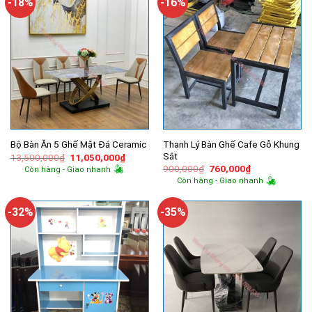
-18%
-16%
Thanh Lý Bàn Ghế Cafe Gỗ Khung
Bộ Bàn Ăn 5 Ghế Mặt Đá Ceramic
Sắt
Giá
Giá
13,500,000
₫
11,050,000
₫
gốc
hiện
Giá
Giá
900,000
₫
760,000
₫
Còn hàng - Giao nhanh
là:
tại
gốc
hiện
Còn hàng - Giao nhanh
13,500,000₫.
là:
là:
tại
11,050,000₫.
900,000₫.
là:
760,000₫.
-32%
-35%