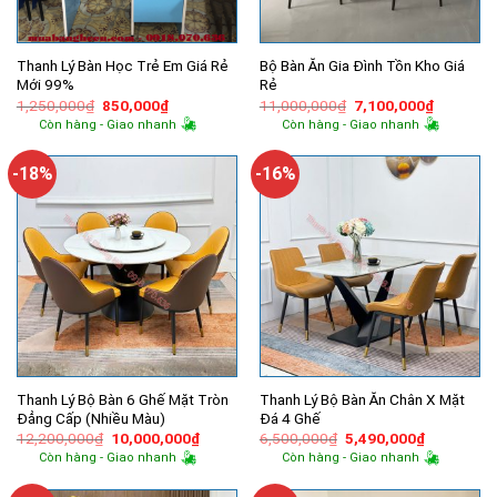
Thanh Lý Bàn Học Trẻ Em Giá Rẻ
Bộ Bàn Ăn Gia Đình Tồn Kho Giá
Mới 99%
Rẻ
Giá
Giá
Giá
Giá
1,250,000
₫
850,000
₫
11,000,000
₫
7,100,000
₫
gốc
hiện
gốc
hiện
Còn hàng - Giao nhanh
Còn hàng - Giao nhanh
là:
tại
là:
tại
1,250,000₫.
là:
11,000,000₫.
là:
850,000₫.
7,100,00
-18%
-16%
Thanh Lý Bộ Bàn 6 Ghế Mặt Tròn
Thanh Lý Bộ Bàn Ăn Chân X Mặt
Đẳng Cấp (Nhiều Màu)
Đá 4 Ghế
Giá
Giá
Giá
Giá
12,200,000
₫
10,000,000
₫
6,500,000
₫
5,490,000
₫
gốc
hiện
gốc
hiện
Còn hàng - Giao nhanh
Còn hàng - Giao nhanh
là:
tại
là:
tại
12,200,000₫.
là:
6,500,000₫.
là:
10,000,000₫.
5,490,000