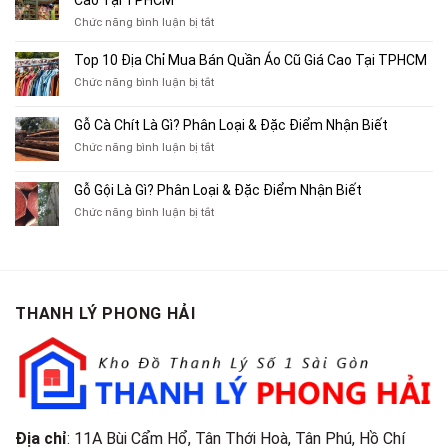
Chỉ
ở
Chức năng bình luận bị tắt
Chuyên
Top
Mua
10
Top 10 Địa Chỉ Mua Bán Quần Áo Cũ Giá Cao Tại TPHCM
Bán
Chỗ
Xe
ở
Chức năng bình luận bị tắt
Thu
Ba
Top
Mua
Gác
10
Gỗ Cà Chít Là Gì? Phân Loại & Đặc Điểm Nhận Biết
Sách
Cũ,
Địa
Cũ,
ở
Chức năng bình luận bị tắt
Xe
Chỉ
Truyện
Gỗ
Lôi
Mua
Tranh,
Cà
Cũ
Bán
Gỗ Gội Là Gì? Phân Loại & Đặc Điểm Nhận Biết
Tạp
Chít
Tại
Quần
Chí
ở
Chức năng bình luận bị tắt
Là
TP.HCM
Áo
Giá
Gỗ
Gì?
Cũ
Cao
Gội
Phân
Giá
Tại
Là
Loại
Cao
TPHCM
Gì?
&
Tại
Phân
Đặc
TPHCM
THANH LÝ PHONG HẢI
Loại
Điểm
&
Nhận
Đặc
Biết
Điểm
Nhận
Biết
Địa chỉ
: 11A Bùi Cẩm Hổ, Tân Thới Hoà, Tân Phú, Hồ Chí