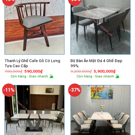
Thanh Lý Ghế Cafe Gỗ Có Lưng
Bộ Bàn Ăn Mặt Đá 4 Ghế Đẹp
Tựa Cao Cấp
99%
Giá
Giá
Giá
Giá
700,000
₫
590,000
₫
9,200,000
₫
5,900,000
₫
gốc
hiện
gốc
hiện
Còn hàng - Giao nhanh
Còn hàng - Giao nhanh
là:
tại
là:
tại
700,000₫.
là:
9,200,000₫.
là:
590,000₫.
5,900,000
-11%
-37%