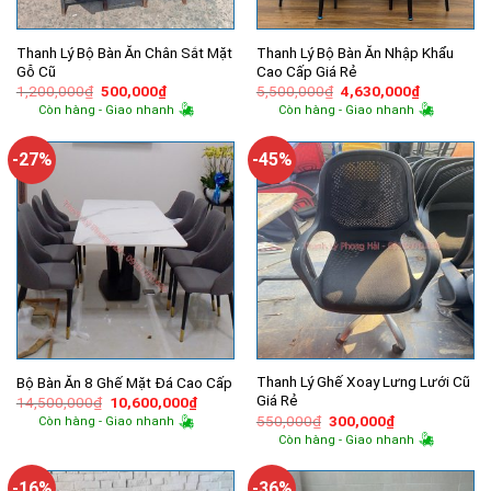
Thanh Lý Bộ Bàn Ăn Chân Sắt Mặt
Thanh Lý Bộ Bàn Ăn Nhập Khẩu
Gỗ Cũ
Cao Cấp Giá Rẻ
Giá
Giá
Giá
Giá
1,200,000
₫
500,000
₫
5,500,000
₫
4,630,000
₫
gốc
hiện
gốc
hiện
Còn hàng - Giao nhanh
Còn hàng - Giao nhanh
là:
tại
là:
tại
1,200,000₫.
là:
5,500,000₫.
là:
500,000₫.
4,630,000
-27%
-45%
Thanh Lý Ghế Xoay Lưng Lưới Cũ
Bộ Bàn Ăn 8 Ghế Mặt Đá Cao Cấp
Giá Rẻ
Giá
Giá
14,500,000
₫
10,600,000
₫
gốc
hiện
Giá
Giá
550,000
₫
300,000
₫
Còn hàng - Giao nhanh
là:
tại
gốc
hiện
Còn hàng - Giao nhanh
14,500,000₫.
là:
là:
tại
10,600,000₫.
550,000₫.
là:
300,000₫.
-16%
-36%