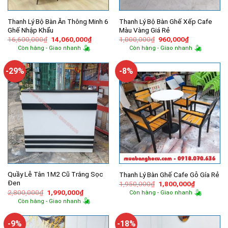
Thanh Lý Bộ Bàn Ăn Thông Minh 6
Thanh Lý Bộ Bàn Ghế Xếp Cafe
Ghế Nhập Khẩu
Màu Vàng Giá Rẻ
Giá
Giá
Giá
Giá
16,600,000
₫
14,060,000
₫
1,000,000
₫
960,000
₫
gốc
hiện
gốc
hiện
Còn hàng - Giao nhanh
Còn hàng - Giao nhanh
là:
tại
là:
tại
16,600,000₫.
là:
1,000,000₫.
là:
14,060,000₫.
960,000₫.
-29%
-8%
Quầy Lễ Tân 1M2 Cũ Trắng Sọc
Thanh Lý Bàn Ghế Cafe Gỗ Gía Rẻ
Đen
Giá
Giá
1,950,000
₫
1,800,000
₫
gốc
hiện
Giá
Giá
2,800,000
₫
1,990,000
₫
Còn hàng - Giao nhanh
là:
tại
gốc
hiện
Còn hàng - Giao nhanh
1,950,000₫.
là:
là:
tại
1,800,000
2,800,000₫.
là:
1,990,000₫.
-9%
-18%