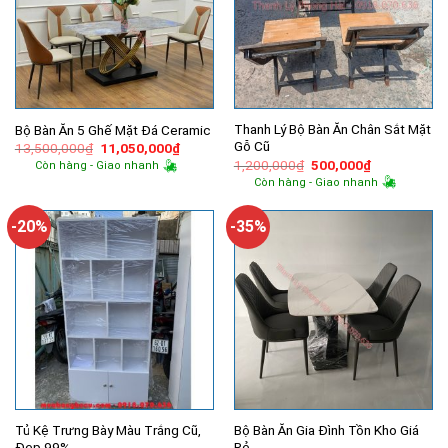
Thanh Lý Bộ Bàn Ăn Chân Sắt Mặt
Bộ Bàn Ăn 5 Ghế Mặt Đá Ceramic
Gỗ Cũ
Giá
Giá
13,500,000
₫
11,050,000
₫
gốc
hiện
Giá
Giá
1,200,000
₫
500,000
₫
Còn hàng - Giao nhanh
là:
tại
gốc
hiện
Còn hàng - Giao nhanh
13,500,000₫.
là:
là:
tại
11,050,000₫.
1,200,000₫.
là:
500,000₫.
-20%
-35%
Tủ Kệ Trưng Bày Màu Trắng Cũ,
Bộ Bàn Ăn Gia Đình Tồn Kho Giá
Đẹp 99%
Rẻ