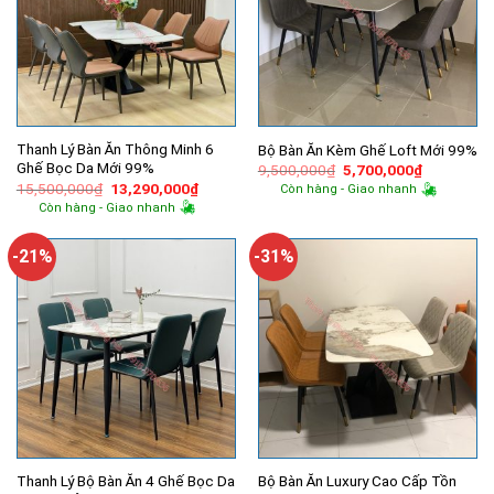
Thanh Lý Bàn Ăn Thông Minh 6
Bộ Bàn Ăn Kèm Ghế Loft Mới 99%
Ghế Bọc Da Mới 99%
Giá
Giá
9,500,000
₫
5,700,000
₫
gốc
hiện
Giá
Giá
15,500,000
₫
13,290,000
₫
Còn hàng - Giao nhanh
là:
tại
gốc
hiện
Còn hàng - Giao nhanh
9,500,000₫.
là:
là:
tại
5,700,000
15,500,000₫.
là:
13,290,000₫.
-21%
-31%
Thanh Lý Bộ Bàn Ăn 4 Ghế Bọc Da
Bộ Bàn Ăn Luxury Cao Cấp Tồn