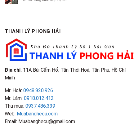
Là
TP.HCM
Áo
Giá
Gỗ
Gì?
Cũ
Cao
Gội
Phân
Giá
Tại
Là
Loại
Cao
TPHCM
Gì?
&
Tại
Phân
Đặc
TPHCM
THANH LÝ PHONG HẢI
Loại
Điểm
&
Nhận
Đặc
Biết
Điểm
Nhận
Biết
Địa chỉ
: 11A Bùi Cẩm Hổ, Tân Thới Hoà, Tân Phú, Hồ Chí
Minh
Mr. Hoà:
0948.920.926
Mr. Lâm:
0918.012.412
Thu mua:
0937.486.339
Web:
Muabanghecu.com
Email: Muabanghecu@gmail.com