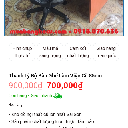
Hình chụp
Mẫu mã
Cam kết
Giao hàng
thực tế
sang trọng
chất lượng
toàn quốc
Thanh Lý Bộ Bàn Ghế Làm Việc Cũ 85cm
Giá
Giá
900,000
₫
700,000
₫
gốc
hiện
Còn hàng - Giao nhanh
là:
tại
Hết hàng
900,000₫.
là:
- Kho đồ nội thất cũ lớn nhất Sài Gòn.
700,000₫.
- Sản phẩm chất lượng luôn được đảm bảo.