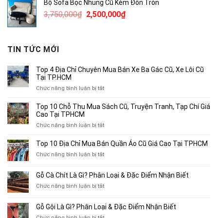
Bộ Sofa Bọc Nhung Cũ Kèm Đôn Tròn
490,000₫.
là:
Giá
Giá
3,750,000
₫
2,500,000
₫
300,000₫.
gốc
hiện
là:
tại
3,750,000₫.
là:
TIN TỨC MỚI
2,500,000₫.
Top 4 Địa Chỉ Chuyên Mua Bán Xe Ba Gác Cũ, Xe Lôi Cũ
Tại TP.HCM
ở
Chức năng bình luận bị tắt
Top
4
Top 10 Chỗ Thu Mua Sách Cũ, Truyện Tranh, Tạp Chí Giá
Địa
Cao Tại TPHCM
Chỉ
ở
Chức năng bình luận bị tắt
Chuyên
Top
Mua
10
Top 10 Địa Chỉ Mua Bán Quần Áo Cũ Giá Cao Tại TPHCM
Bán
Chỗ
Xe
ở
Chức năng bình luận bị tắt
Thu
Ba
Top
Mua
Gác
10
Gỗ Cà Chít Là Gì? Phân Loại & Đặc Điểm Nhận Biết
Sách
Cũ,
Địa
Cũ,
ở
Chức năng bình luận bị tắt
Xe
Chỉ
Truyện
Gỗ
Lôi
Mua
Tranh,
Cà
Cũ
Bán
Gỗ Gội Là Gì? Phân Loại & Đặc Điểm Nhận Biết
Tạp
Chít
Tại
Quần
Chí
ở
Chức năng bình luận bị tắt