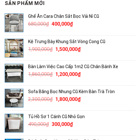
SẢN PHẨM MỚI
Ghế Ăn Cara Chân Sắt Bọc Vải Nỉ Cũ
Giá
Giá
680,000
₫
400,000
₫
gốc
hiện
là:
tại
Kệ Trưng Bày Khung Sắt Vòng Cong Cũ
680,000₫.
là:
Giá
Giá
1,900,000
₫
1,500,000
₫
400,000₫.
gốc
hiện
là:
tại
Bàn Làm Việc Cao Cấp 1m2 Cũ Chân Bánh Xe
1,900,000₫.
là:
Giá
Giá
1,860,000
₫
1,200,000
₫
1,500,000₫.
gốc
hiện
là:
tại
Sofa Băng Bọc Nhung Cũ Kèm Bàn Trà Tròn
1,860,000₫.
là:
Giá
Giá
2,300,000
₫
1,800,000
₫
1,200,000₫.
gốc
hiện
là:
tại
Tủ Hồ Sơ 1 Cánh Cũ Nhỏ Gọn
2,300,000₫.
là:
Giá
Giá
490,000
₫
300,000
₫
1,800,000₫.
gốc
hiện
là:
tại