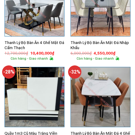
Thanh Lý Bộ Bàn Ăn 4 Ghế Mặt Đá
Thanh Lý Bộ Bàn Ăn Mặt Đá Nhập
Cẩm Thạch
Khẩu
Giá
Giá
Giá
Giá
12,700,000
₫
10,400,000
₫
6,000,000
₫
4,550,000
₫
gốc
hiện
gốc
hiện
Còn hàng - Giao nhanh
Còn hàng - Giao nhanh
là:
tại
là:
tại
12,700,000₫.
là:
6,000,000₫.
là:
10,400,000₫.
4,550,000
-28%
-32%
Quầy 1m3 Cũ Màu Trắng Viền
Thanh Lý Bộ Bàn Ăn Mặt Đá 4 Ghế