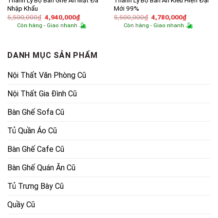
Nhập Khẩu
Mới 99%
Giá
Giá
Giá
Giá
5,500,000
₫
4,940,000
₫
5,500,000
₫
4,780,000
₫
gốc
hiện
gốc
hiện
Còn hàng - Giao nhanh
Còn hàng - Giao nhanh
là:
tại
là:
tại
5,500,000₫.
là:
5,500,000₫.
là:
4,940,000₫.
4,780,000
DANH MỤC SẢN PHẨM
Nội Thất Văn Phòng Cũ
Nội Thất Gia Đình Cũ
Bàn Ghế Sofa Cũ
Tủ Quần Áo Cũ
Bàn Ghế Cafe Cũ
Bàn Ghế Quán Ăn Cũ
Tủ Trưng Bày Cũ
Quầy Cũ