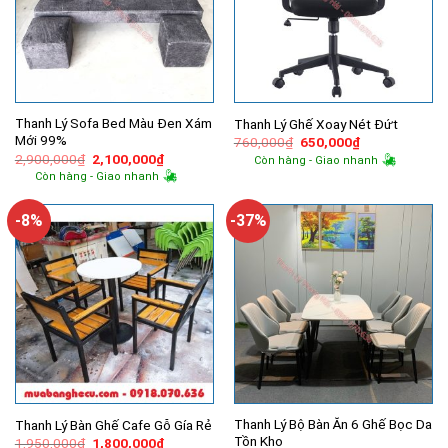
Thanh Lý Sofa Bed Màu Đen Xám
Thanh Lý Ghế Xoay Nét Đứt
Mới 99%
Giá
Giá
760,000
₫
650,000
₫
gốc
hiện
Giá
Giá
2,900,000
₫
2,100,000
₫
Còn hàng - Giao nhanh
là:
tại
gốc
hiện
Còn hàng - Giao nhanh
760,000₫.
là:
là:
tại
650,000₫.
2,900,000₫.
là:
2,100,000₫.
-8%
-37%
Thanh Lý Bộ Bàn Ăn 6 Ghế Bọc Da
Thanh Lý Bàn Ghế Cafe Gỗ Gía Rẻ
Tồn Kho
Giá
Giá
1,950,000
₫
1,800,000
₫