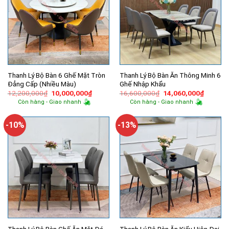
Thanh Lý Bộ Bàn 6 Ghế Mặt Tròn
Thanh Lý Bộ Bàn Ăn Thông Minh 6
Đẳng Cấp (Nhiều Màu)
Ghế Nhập Khẩu
Giá
Giá
Giá
Giá
12,200,000
₫
10,000,000
₫
16,600,000
₫
14,060,000
₫
gốc
hiện
gốc
hiện
Còn hàng - Giao nhanh
Còn hàng - Giao nhanh
là:
tại
là:
tại
12,200,000₫.
là:
16,600,000₫.
là:
10,000,000₫.
14,060,
-10%
-13%
Thanh Lý Bộ Bàn Ghế Ăn Mặt Đá
Thanh Lý Bộ Bàn Ăn Kiểu Hiện Đại