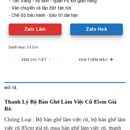
- Tân trang - vệ sinh - quấn PE khi giao hàng.
- Vận chuyển và lắp đặt tận nơi.
- Chế độ bảo hành - bảo trì dài hạn
Zalo Lâm
Zalo Hoà
Danh mục:
Đã Bán
XEM CHI TIẾT
XEM THÊM MẪU
MÔ TẢ
Thanh Lý Bộ Bàn Ghế Làm Việc Cũ 85cm Giá
Rẻ
.
Chủng Loại : Bộ bàn ghế làm việc cũ, bộ bàn ghế làm
việc cũ 85cm giá rẻ, mua bàn ghế làm việc cũ, thanh