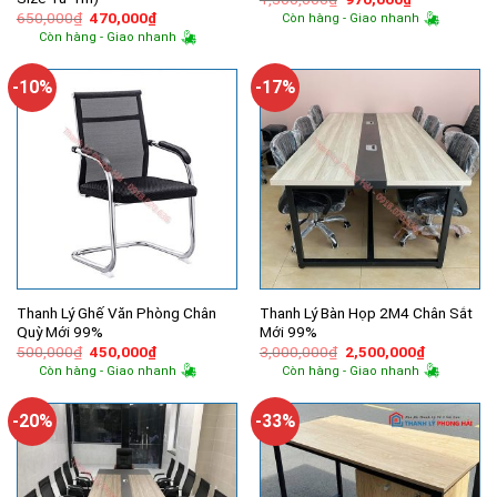
gốc
hiện
Giá
Giá
650,000
₫
470,000
₫
Còn hàng - Giao nhanh
là:
tại
gốc
hiện
Còn hàng - Giao nhanh
1,300,000₫.
là:
là:
tại
970,000₫.
650,000₫.
là:
470,000₫.
-10%
-17%
Thanh Lý Ghế Văn Phòng Chân
Thanh Lý Bàn Họp 2M4 Chân Sắt
Quỳ Mới 99%
Mới 99%
Giá
Giá
Giá
Giá
500,000
₫
450,000
₫
3,000,000
₫
2,500,000
₫
gốc
hiện
gốc
hiện
Còn hàng - Giao nhanh
Còn hàng - Giao nhanh
là:
tại
là:
tại
500,000₫.
là:
3,000,000₫.
là:
450,000₫.
2,500,000
-20%
-33%