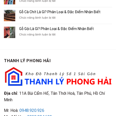
Xe
ở
Chức năng bình luận bị tắt
Thu
Ba
Top
Mua
Gác
10
Gỗ Cà Chít Là Gì? Phân Loại & Đặc Điểm Nhận Biết
Sách
Cũ,
Địa
Cũ,
ở
Chức năng bình luận bị tắt
Xe
Chỉ
Truyện
Gỗ
Lôi
Mua
Tranh,
Cà
Cũ
Bán
Gỗ Gội Là Gì? Phân Loại & Đặc Điểm Nhận Biết
Tạp
Chít
Tại
Quần
Chí
ở
Chức năng bình luận bị tắt
Là
TP.HCM
Áo
Giá
Gỗ
Gì?
Cũ
Cao
Gội
Phân
Giá
Tại
Là
Loại
Cao
TPHCM
Gì?
&
Tại
Phân
Đặc
TPHCM
THANH LÝ PHONG HẢI
Loại
Điểm
&
Nhận
Đặc
Biết
Điểm
Nhận
Biết
Địa chỉ
: 11A Bùi Cẩm Hổ, Tân Thới Hoà, Tân Phú, Hồ Chí
Minh
Mr. Hoà:
0948.920.926