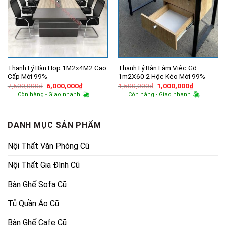
Thanh Lý Bàn Họp 1M2x4M2 Cao
Thanh Lý Bàn Làm Việc Gỗ
Cấp Mới 99%
1m2X60 2 Hộc Kéo Mới 99%
Giá
Giá
Giá
Giá
7,500,000
₫
6,000,000
₫
1,500,000
₫
1,000,000
₫
gốc
hiện
gốc
hiện
Còn hàng - Giao nhanh
Còn hàng - Giao nhanh
là:
tại
là:
tại
7,500,000₫.
là:
1,500,000₫.
là:
6,000,000₫.
1,000,000
DANH MỤC SẢN PHẨM
Nội Thất Văn Phòng Cũ
Nội Thất Gia Đình Cũ
Bàn Ghế Sofa Cũ
Tủ Quần Áo Cũ
Bàn Ghế Cafe Cũ