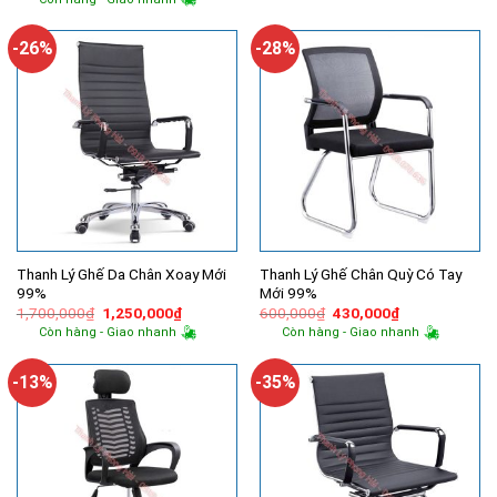
500,000₫.
là:
là:
tại
360,000₫.
850,000₫.
là:
780,000₫.
-26%
-28%
Thanh Lý Ghế Da Chân Xoay Mới
Thanh Lý Ghế Chân Quỳ Có Tay
99%
Mới 99%
Giá
Giá
Giá
Giá
1,700,000
₫
1,250,000
₫
600,000
₫
430,000
₫
gốc
hiện
gốc
hiện
Còn hàng - Giao nhanh
Còn hàng - Giao nhanh
là:
tại
là:
tại
1,700,000₫.
là:
600,000₫.
là:
1,250,000₫.
430,000₫.
-13%
-35%