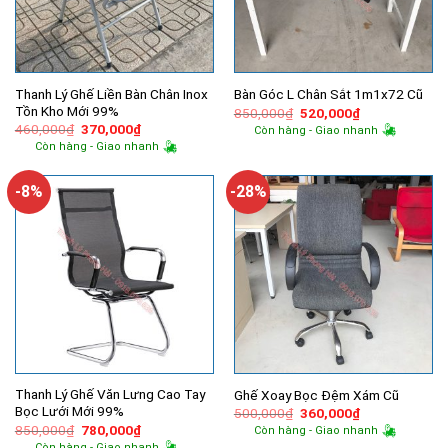
Thanh Lý Ghế Liền Bàn Chân Inox
Bàn Góc L Chân Sắt 1m1x72 Cũ
Tồn Kho Mới 99%
Giá
Giá
850,000
₫
520,000
₫
gốc
hiện
Giá
Giá
460,000
₫
370,000
₫
Còn hàng - Giao nhanh
là:
tại
gốc
hiện
Còn hàng - Giao nhanh
850,000₫.
là:
là:
tại
520,000₫.
460,000₫.
là:
370,000₫.
-8%
-28%
Thanh Lý Ghế Văn Lưng Cao Tay
Ghế Xoay Bọc Đệm Xám Cũ
Bọc Lưới Mới 99%
Giá
Giá
500,000
₫
360,000
₫
gốc
hiện
Giá
Giá
850,000
₫
780,000
₫
Còn hàng - Giao nhanh
là:
tại
gốc
hiện
Còn hàng - Giao nhanh