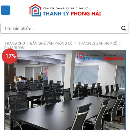
Skip
to
content
Tìm
kiếm:
TRANG CHỦ
/
BÀN GHẾ VĂN PHÒNG CŨ
/
THANH LÝ BÀN HỌP CŨ
/
BH MỚI 99%
-17%