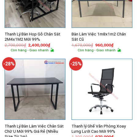
Thanh Lý Bàn Họp Gỗ Chân Sắt
Bàn Làm Việc 1m8x1m2 Chân
2M4x1M2 Mới 99%
Sắt Cũ
Giá
Giá
Giá
Giá
2,700,000
₫
2,400,000
₫
1,670,000
₫
960,000
₫
gốc
hiện
gốc
hiện
Còn hàng - Giao nhanh
Còn hàng - Giao nhanh
là:
tại
là:
tại
2,700,000₫.
là:
1,670,000₫.
là:
2,400,000₫.
960,000₫.
-28%
-25%
Thanh Lý Bàn Làm Việc Chân Sắt
Thanh lý Ghế Văn Phòng Xoay
Chữ U Mới 99% Giá Rẻ (Nhiều
Lưng Lưới Cao Mới 99%
Size Từ 1m)
Giá
Giá
1,300,000
₫
970,000
₫