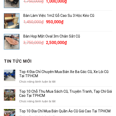
Giá
Giá
1,750,000
₫
1,000,000
₫
300,000₫.
gốc
hiện
là:
tại
Bàn Làm Việc 1m2 Gỗ Cao Su 3 Hộc Kéo Cũ
1,750,000₫.
là:
Giá
Giá
1,450,000
₫
950,000
₫
1,000,000₫.
gốc
hiện
là:
tại
Bàn Họp Mặt Oval 3m Chân Sắt Cũ
1,450,000₫.
là:
Giá
Giá
3,750,000
₫
2,500,000
₫
950,000₫.
gốc
hiện
là:
tại
3,750,000₫.
là:
TIN TỨC MỚI
2,500,000₫.
Top 4 Địa Chỉ Chuyên Mua Bán Xe Ba Gác Cũ, Xe Lôi Cũ
Tại TP.HCM
ở
Chức năng bình luận bị tắt
Top
4
Top 10 Chỗ Thu Mua Sách Cũ, Truyện Tranh, Tạp Chí Giá
Địa
Cao Tại TPHCM
Chỉ
ở
Chức năng bình luận bị tắt
Chuyên
Top
Mua
10
Top 10 Địa Chỉ Mua Bán Quần Áo Cũ Giá Cao Tại TPHCM
Bán
Chỗ