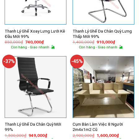
Thanh Lý Ghế Xoay Lưng Lưới Kê
Thanh Lý Ghế Da Chân Quỳ Lưng
Đầu Mới 99%
Thấp Mới 99%
Giá
Giá
Giá
Giá
850,000
₫
740,000
₫
1,400,000
₫
910,000
₫
gốc
hiện
gốc
hiện
Còn hàng - Giao nhanh
Còn hàng - Giao nhanh
là:
tại
là:
tại
850,000₫.
là:
1,400,000₫.
là:
740,000₫.
910,000₫.
-37%
-45%
Thanh Lý Ghế Da Chân Quỳ Mới
Cụm Bàn Làm Việc 8 Người
99%
2m4x1m2 Cũ
Giá
Giá
Giá
Giá
1,500,000
₫
949,000
₫
2,900,000
₫
1,600,000
₫
gốc
hiện
gốc
hiện