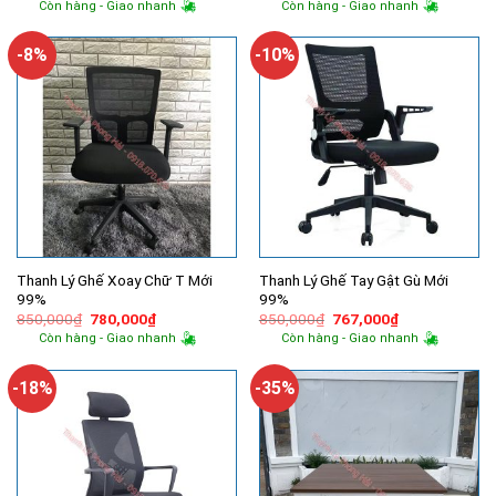
Còn hàng - Giao nhanh
Còn hàng - Giao nhanh
là:
tại
là:
tại
1,500,000₫.
là:
2,900,000₫.
là:
949,000₫.
1,600,000
-8%
-10%
Thanh Lý Ghế Xoay Chữ T Mới
Thanh Lý Ghế Tay Gật Gù Mới
99%
99%
Giá
Giá
Giá
Giá
850,000
₫
780,000
₫
850,000
₫
767,000
₫
gốc
hiện
gốc
hiện
Còn hàng - Giao nhanh
Còn hàng - Giao nhanh
là:
tại
là:
tại
850,000₫.
là:
850,000₫.
là:
780,000₫.
767,000₫.
-18%
-35%