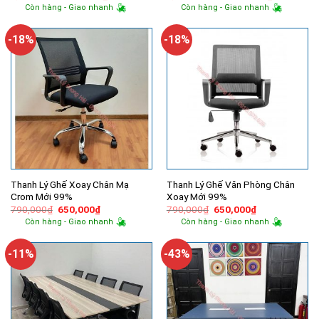
gốc
hiện
gốc
hiện
Còn hàng - Giao nhanh
Còn hàng - Giao nhanh
là:
tại
là:
tại
1,200,000₫.
là:
2,400,000₫.
là:
720,000₫.
1,600,000
-18%
-18%
Thanh Lý Ghế Xoay Chân Mạ
Thanh Lý Ghế Văn Phòng Chân
Crom Mới 99%
Xoay Mới 99%
Giá
Giá
Giá
Giá
790,000
₫
650,000
₫
790,000
₫
650,000
₫
gốc
hiện
gốc
hiện
Còn hàng - Giao nhanh
Còn hàng - Giao nhanh
là:
tại
là:
tại
790,000₫.
là:
790,000₫.
là:
650,000₫.
650,000₫.
-11%
-43%