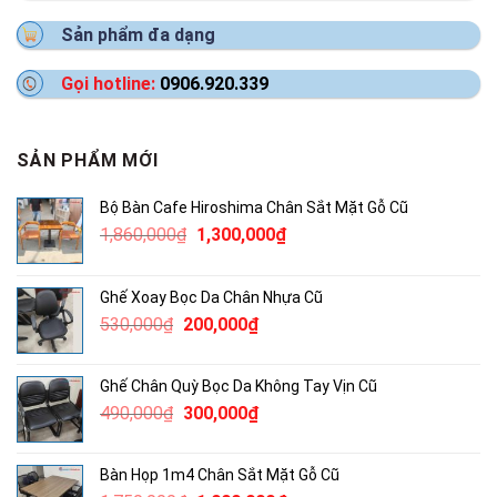
Sản phẩm đa dạng
Gọi hotline:
0906.920.339
SẢN PHẨM MỚI
Bộ Bàn Cafe Hiroshima Chân Sắt Mặt Gỗ Cũ
Giá
Giá
1,860,000
₫
1,300,000
₫
gốc
hiện
là:
tại
Ghế Xoay Bọc Da Chân Nhựa Cũ
1,860,000₫.
là:
Giá
Giá
530,000
₫
200,000
₫
1,300,000₫.
gốc
hiện
là:
tại
Ghế Chân Quỳ Bọc Da Không Tay Vịn Cũ
530,000₫.
là:
Giá
Giá
490,000
₫
300,000
₫
200,000₫.
gốc
hiện
là:
tại
Bàn Họp 1m4 Chân Sắt Mặt Gỗ Cũ
490,000₫.
là: