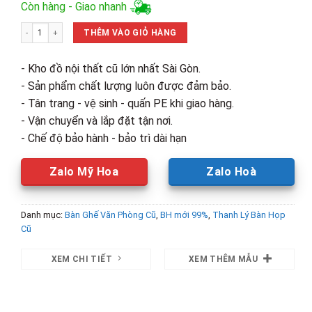
gốc
hiện
Còn hàng - Giao nhanh
là:
tại
Thanh Lý Bàn Gỗ Làm Việc Nhóm Chân Sắt Chữ U Đen Mới 99% số lượng
1,500,000₫.
là:
THÊM VÀO GIỎ HÀNG
1,250,00
- Kho đồ nội thất cũ lớn nhất Sài Gòn.
- Sản phẩm chất lượng luôn được đảm bảo.
- Tân trang - vệ sinh - quấn PE khi giao hàng.
- Vận chuyển và lắp đặt tận nơi.
- Chế độ bảo hành - bảo trì dài hạn
Zalo Mỹ Hoa
Zalo Hoà
Danh mục:
Bàn Ghế Văn Phòng Cũ
,
BH mới 99%
,
Thanh Lý Bàn Họp
Cũ
XEM CHI TIẾT
XEM THÊM MẪU