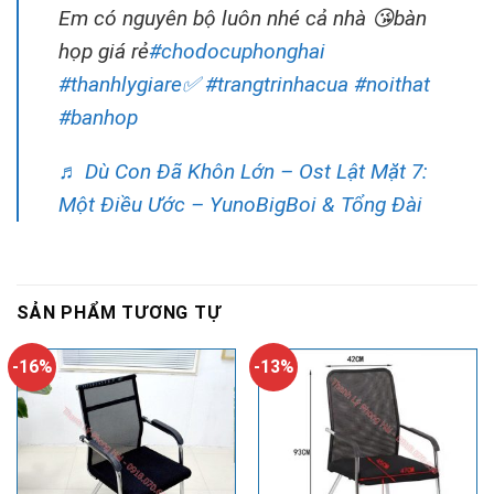
Em có nguyên bộ luôn nhé cả nhà 😘bàn
họp giá rẻ
#chodocuphonghai
#thanhlygiare✅
#trangtrinhacua
#noithat
#banhop
♬ Dù Con Đã Khôn Lớn – Ost Lật Mặt 7:
Một Điều Ước – YunoBigBoi & Tổng Đài
SẢN PHẨM TƯƠNG TỰ
-16%
-13%