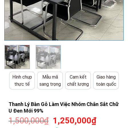
Hình chụp
Mẫu mã
Cam kết
Giao hàng
thực tế
sang trọng
chất lượng
toàn quốc
Thanh Lý Bàn Gỗ Làm Việc Nhóm Chân Sắt Chữ
U Đen Mới 99%
Giá
Giá
1,500,000
₫
1,250,000
₫