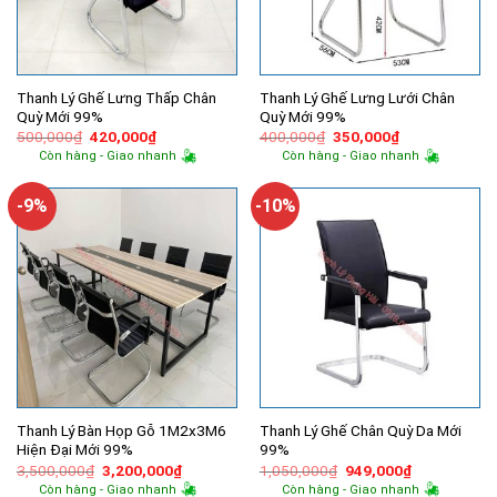
Thanh Lý Ghế Lưng Thấp Chân
Thanh Lý Ghế Lưng Lưới Chân
Quỳ Mới 99%
Quỳ Mới 99%
Giá
Giá
Giá
Giá
500,000
₫
420,000
₫
400,000
₫
350,000
₫
gốc
hiện
gốc
hiện
Còn hàng - Giao nhanh
Còn hàng - Giao nhanh
là:
tại
là:
tại
500,000₫.
là:
400,000₫.
là:
420,000₫.
350,000₫.
-9%
-10%
Thanh Lý Bàn Họp Gỗ 1M2x3M6
Thanh Lý Ghế Chân Quỳ Da Mới
Hiện Đại Mới 99%
99%
Giá
Giá
Giá
Giá
3,500,000
₫
3,200,000
₫
1,050,000
₫
949,000
₫
gốc
hiện
gốc
hiện
Còn hàng - Giao nhanh
Còn hàng - Giao nhanh