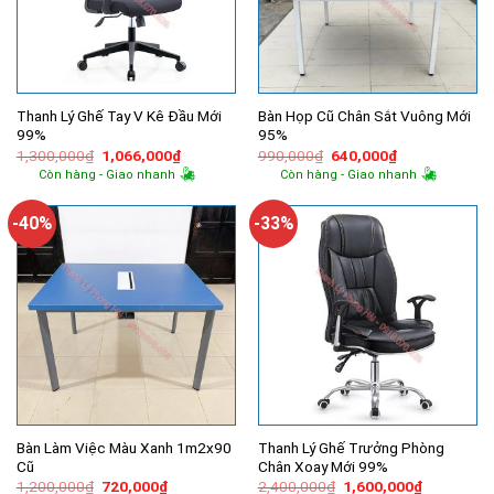
Thanh Lý Ghế Tay V Kê Đầu Mới
Bàn Họp Cũ Chân Sắt Vuông Mới
99%
95%
Giá
Giá
Giá
Giá
1,300,000
₫
1,066,000
₫
990,000
₫
640,000
₫
gốc
hiện
gốc
hiện
Còn hàng - Giao nhanh
Còn hàng - Giao nhanh
là:
tại
là:
tại
1,300,000₫.
là:
990,000₫.
là:
1,066,000₫.
640,000₫.
-40%
-33%
Bàn Làm Việc Màu Xanh 1m2x90
Thanh Lý Ghế Trưởng Phòng
Cũ
Chân Xoay Mới 99%
Giá
Giá
Giá
Giá
1,200,000
₫
720,000
₫
2,400,000
₫
1,600,000
₫