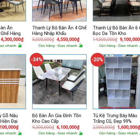
Bàn Ăn
Thanh Lý Bộ Bàn Ăn 4 Ghế
Thanh Lý Bộ Bàn Ăn 6
 Ghế Hàng
Hàng Nhập Khẩu
Bọc Da Tồn Kho
Giá
Giá
Giá
Giá
Giá
14,300,000
₫
5,000,000
₫
4,550,000
₫
14,500,000
₫
9,100,000
gốc
hiện
gốc
hiện
gốc
iao nhanh
Còn hàng - Giao nhanh
Còn hàng - Giao nhanh
à:
tại
là:
tại
là:
16,900,000₫.
là:
5,000,000₫.
là:
14,500,00
14,300,000₫.
4,550,000₫.
-34%
-20%
y Gỗ Nâu
Bộ Bàn Ăn Gia Đình Tồn
Tủ Kệ Trưng Bày Màu
Hiện Đại
Kho Cao Cấp
Trắng Cũ, Đẹp 99%
á
Giá
Giá
Giá
Giá
,100,000
₫
9,300,000
₫
6,100,000
₫
2,000,000
₫
1,600,000
ốc
hiện
gốc
hiện
gốc
iao nhanh
Còn hàng - Giao nhanh
Còn hàng - Giao nhanh
tại
là:
tại
là: