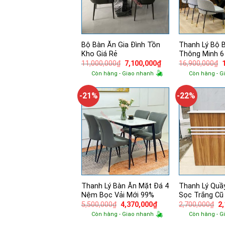
Bộ Bàn Ăn Gia Đình Tồn
Thanh Lý Bộ 
Kho Giá Rẻ
Thông Minh 6
Giá
Giá
11,000,000
₫
7,100,000
₫
16,900,000
₫
gốc
hiện
Còn hàng - Giao nhanh
Còn hàng - G
là:
tại
l
11,000,000₫.
là:
7,100,000₫.
-21%
-22%
Thanh Lý Bàn Ăn Mặt Đá 4
Thanh Lý Quầ
Nệm Bọc Vải Mới 99%
Sọc Trắng Cũ 
Giá
Giá
Gi
5,500,000
₫
4,370,000
₫
2,700,000
₫
2
gốc
hiện
g
Còn hàng - Giao nhanh
Còn hàng - G
là:
tại
là: