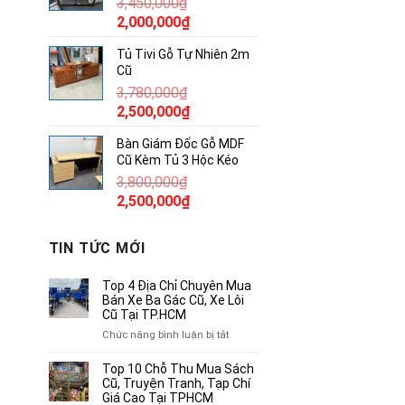
3,450,000
₫
850,000₫.
Giá
Giá
2,000,000
₫
gốc
hiện
Tủ Tivi Gỗ Tự Nhiên 2m
là:
tại
Cũ
3,450,000₫.
là:
3,780,000
₫
2,000,000₫.
Giá
Giá
2,500,000
₫
gốc
hiện
Bàn Giám Đốc Gỗ MDF
là:
tại
Cũ Kèm Tủ 3 Hộc Kéo
3,780,000₫.
là:
3,800,000
₫
2,500,000₫.
Giá
Giá
2,500,000
₫
gốc
hiện
là:
tại
TIN TỨC MỚI
3,800,000₫.
là:
2,500,000₫.
Top 4 Địa Chỉ Chuyên Mua
Bán Xe Ba Gác Cũ, Xe Lôi
Cũ Tại TP.HCM
ở
Chức năng bình luận bị tắt
Top
4
Top 10 Chỗ Thu Mua Sách
Địa
Cũ, Truyện Tranh, Tạp Chí
Chỉ
Giá Cao Tại TPHCM