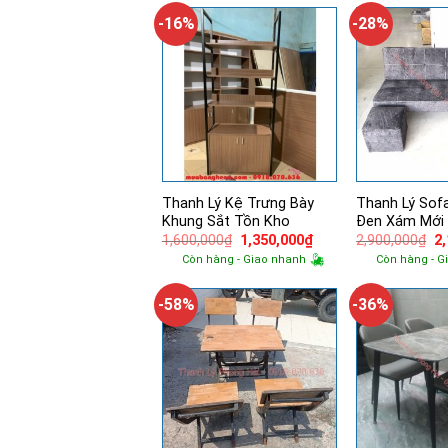
5,500,000₫.
là:
2,
4,370,000₫.
-16%
-28%
Thanh Lý Kệ Trưng Bày
Thanh Lý Sof
Khung Sắt Tồn Kho
Đen Xám Mới
Giá
Giá
Gi
1,600,000
₫
1,350,000
₫
2,900,000
₫
2
gốc
hiện
g
Còn hàng - Giao nhanh
Còn hàng - G
là:
tại
là:
1,600,000₫.
là:
2,
1,350,000₫.
-58%
-36%