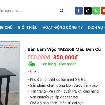
m
m:
NG CHỦ
GIỚI THIỆU
HOẠT ĐỘNG CÔNG TY
DỊCH VỤ
Bàn Làm Việc 1M2x60 Màu Đen Cũ
Giá
Giá
550,000
₫
350,000
₫
gốc
hiện
Còn hàng - Giao nhanh
là:
tại
Hết hàng
550,000₫.
là:
350,000₫.
- Kho đồ nội thất cũ lớn nhất Sài Gòn.
- Sản phẩm chất lượng luôn được đảm bảo.
- Tân trang - vệ sinh - quấn PE khi giao hàng.
- Vận chuyển và lắp đặt tận nơi.
- Chế độ bảo hành - bảo trì dài hạn