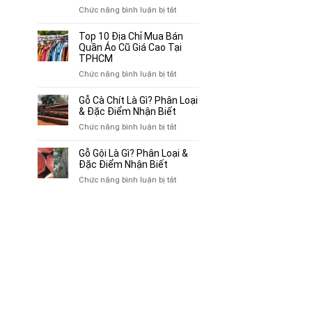
Chuyên
ở
Chức năng bình luận bị tắt
Mua
Top
Bán
10
Top 10 Địa Chỉ Mua Bán
Xe
Chỗ
Quần Áo Cũ Giá Cao Tại
Ba
Thu
TPHCM
Gác
Mua
ở
Chức năng bình luận bị tắt
Cũ,
Sách
Top
Xe
Cũ,
10
Gỗ Cà Chít Là Gì? Phân Loại
Lôi
Truyện
Địa
& Đặc Điểm Nhận Biết
Cũ
Tranh,
Chỉ
Tại
ở
Chức năng bình luận bị tắt
Tạp
Mua
TP.HCM
Gỗ
Chí
Bán
Cà
Giá
Gỗ Gội Là Gì? Phân Loại &
Quần
Chít
Đặc Điểm Nhận Biết
Cao
Áo
Là
Tại
ở
Chức năng bình luận bị tắt
Cũ
Gì?
TPHCM
Gỗ
Giá
Phân
Gội
Cao
Loại
Là
Tại
&
Gì?
TPHCM
Đặc
Phân
Điểm
Loại
Nhận
&
Biết
Đặc
Điểm
Nhận
Biết