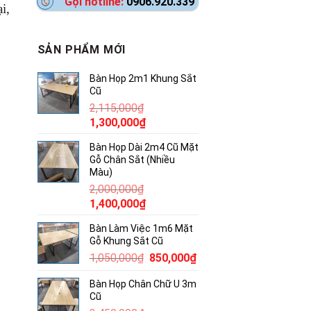
Gọi hotline:
0906.920.339
i,
SẢN PHẨM MỚI
Bàn Họp 2m1 Khung Sắt
Cũ
2,115,000
₫
Giá
Giá
1,300,000
₫
gốc
hiện
Bàn Họp Dài 2m4 Cũ Mặt
là:
tại
Gỗ Chân Sắt (Nhiều
2,115,000₫.
là:
Màu)
1,300,000₫.
2,000,000
₫
Giá
Giá
1,400,000
₫
gốc
hiện
Bàn Làm Việc 1m6 Mặt
là:
tại
Gỗ Khung Sắt Cũ
2,000,000₫.
là:
Giá
Giá
1,050,000
₫
850,000
₫
1,400,000₫.
gốc
hiện
Bàn Họp Chân Chữ U 3m
là:
tại
Cũ
1,050,000₫.
là: