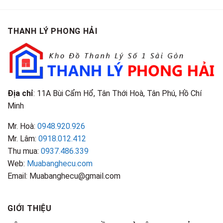
Giá
Tại
Là
Loại
Cao
TPHCM
Gì?
&
Tại
Phân
Đặc
TPHCM
THANH LÝ PHONG HẢI
Loại
Điểm
&
Nhận
Đặc
Biết
Điểm
Nhận
Biết
Địa chỉ
: 11A Bùi Cẩm Hổ, Tân Thới Hoà, Tân Phú, Hồ Chí
Minh
Mr. Hoà:
0948.920.926
Mr. Lâm:
0918.012.412
Thu mua:
0937.486.339
Web:
Muabanghecu.com
Email: Muabanghecu@gmail.com
GIỚI THIỆU