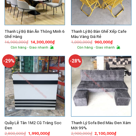
Thanh Lý Bộ Bàn Ăn Thông Minh 6
Thanh Lý Bộ Bàn Ghế Xếp Cafe
Ghế Hàng
Màu Vàng Giá Rẻ
Giá
Giá
Giá
Giá
16,900,000
₫
14,300,000
₫
1,000,000
₫
960,000
₫
gốc
hiện
gốc
hiện
Còn hàng - Giao nhanh
Còn hàng - Giao nhanh
là:
tại
là:
tại
16,900,000₫.
là:
1,000,000₫.
là:
14,300,000₫.
960,000₫.
-29%
-28%
Quầy Lễ Tân 1M2 Cũ Trắng Sọc
Thanh Lý Sofa Bed Màu Đen Xám
Đen
Mới 99%
Giá
Giá
Giá
Giá
2,800,000
₫
1,990,000
₫
2,900,000
₫
2,100,000
₫