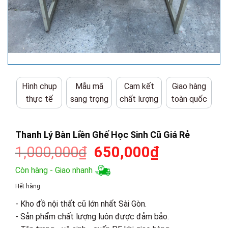
Hình chụp
Mẫu mã
Cam kết
Giao hàng
thực tế
sang trọng
chất lượng
toàn quốc
Thanh Lý Bàn Liền Ghế Học Sinh Cũ Giá Rẻ
Giá
Giá
1,000,000
₫
650,000
₫
gốc
hiện
Còn hàng - Giao nhanh
là:
tại
Hết hàng
1,000,000₫.
là:
- Kho đồ nội thất cũ lớn nhất Sài Gòn.
650,000₫.
- Sản phẩm chất lượng luôn được đảm bảo.