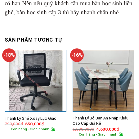
có hạn.Nên nếu quý khách cần mua bàn học sinh liền
ghế, bàn học sinh cấp 3 thì hãy nhanh chân nhé.
SẢN PHẨM TƯƠNG TỰ
-18%
-16%
Thanh Lý Bộ Bàn Ăn Nhập Khẩu
Thanh Lý Ghế Xoay Lục Giác
Cao Cấp Giá Rẻ
Giá
Giá
790,000
₫
650,000
₫
gốc
hiện
Giá
Giá
5,500,000
₫
4,630,000
₫
Còn hàng - Giao nhanh
là:
tại
gốc
hiện
Còn hàng - Giao nhanh
790,000₫.
là:
là:
tại