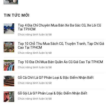
gốc
hiện
là:
tại
3,750,000₫.
là:
TIN TỨC MỚI
2,500,000₫.
Top 4 Địa Chỉ Chuyên Mua Bán Xe Ba Gác Cũ, Xe Lôi Cũ
Tại TP.HCM
ở
Chức năng bình luận bị tắt
Top
4
Top 10 Chỗ Thu Mua Sách Cũ, Truyện Tranh, Tạp Chí Giá
Địa
Cao Tại TPHCM
Chỉ
ở
Chức năng bình luận bị tắt
Chuyên
Top
Mua
10
Top 10 Địa Chỉ Mua Bán Quần Áo Cũ Giá Cao Tại TPHCM
Bán
Chỗ
Xe
ở
Chức năng bình luận bị tắt
Thu
Ba
Top
Mua
Gác
10
Gỗ Cà Chít Là Gì? Phân Loại & Đặc Điểm Nhận Biết
Sách
Cũ,
Địa
Cũ,
ở
Chức năng bình luận bị tắt
Xe
Chỉ
Truyện
Gỗ
Lôi
Mua
Tranh,
Cà
Cũ
Bán
Gỗ Gội Là Gì? Phân Loại & Đặc Điểm Nhận Biết
Tạp
Chít
Tại
Quần
Chí
ở
Chức năng bình luận bị tắt
Là
TP.HCM
Áo
Giá
Gỗ
Gì?
Cũ
Cao
Gội
Phân