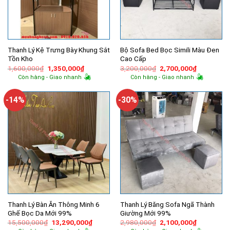
Thanh Lý Kệ Trưng Bày Khung Sắt
Bộ Sofa Bed Bọc Simili Màu Đen
Tồn Kho
Cao Cấp
Giá
Giá
Giá
Giá
1,600,000
₫
1,350,000
₫
3,200,000
₫
2,700,000
₫
gốc
hiện
gốc
hiện
Còn hàng - Giao nhanh
Còn hàng - Giao nhanh
là:
tại
là:
tại
1,600,000₫.
là:
3,200,000₫.
là:
1,350,000₫.
2,700,000
-14%
-30%
Thanh Lý Bàn Ăn Thông Minh 6
Thanh Lý Băng Sofa Ngã Thành
Ghế Bọc Da Mới 99%
Giường Mới 99%
Giá
Giá
Giá
Giá
15,500,000
₫
13,290,000
₫
2,980,000
₫
2,100,000
₫
gốc
hiện
gốc
hiện