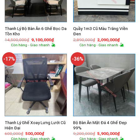
Thanh Lý Bộ Bàn Ăn 6 Ghế Bọc Da
Quầy 1m3 Cũ Màu Trắng Viền
Tồn Kho
Đen
Giá
Giá
Giá
Giá
14,500,000
₫
9,100,000
₫
2,890,000
₫
2,090,000
₫
gốc
hiện
gốc
hiện
Còn hàng - Giao nhanh
Còn hàng - Giao nhanh
là:
tại
là:
tại
14,500,000₫.
là:
2,890,000₫.
là:
9,100,000₫.
2,090,000
-17%
-36%
Thanh Lý Ghế Xoay Lưng Lưới Cũ
Bộ Bàn Ăn Mặt Đá 4 Ghế Đẹp
Hiện Đại
99%
Giá
Giá
Giá
Giá
600,000
₫
500,000
₫
9,200,000
₫
5,900,000
₫
gốc
hiện
gốc
hiện
Còn hàng - Giao nhanh
Còn hàng - Giao nhanh