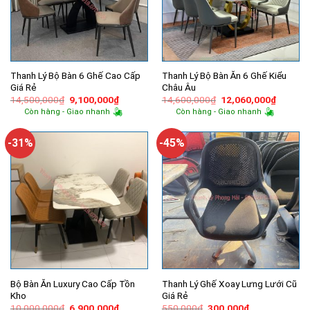
Thanh Lý Bộ Bàn 6 Ghế Cao Cấp
Thanh Lý Bộ Bàn Ăn 6 Ghế Kiểu
Giá Rẻ
Châu Âu
Giá
Giá
Giá
Giá
14,500,000
₫
9,100,000
₫
14,600,000
₫
12,060,000
₫
gốc
hiện
gốc
hiện
Còn hàng - Giao nhanh
Còn hàng - Giao nhanh
là:
tại
là:
tại
14,500,000₫.
là:
14,600,000₫.
là:
9,100,000₫.
12,060,
-31%
-45%
Bộ Bàn Ăn Luxury Cao Cấp Tồn
Thanh Lý Ghế Xoay Lưng Lưới Cũ
Kho
Giá Rẻ
Giá
Giá
Giá
Giá
10,000,000
₫
6,900,000
₫
550,000
₫
300,000
₫