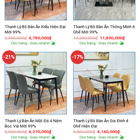
Thanh Lý Bộ Bàn Ăn Kiểu Hiện Đại
Thanh Lý Bộ Bàn Ăn Thông Minh 6
Mới 99%
Ghế Mới 99%
Giá
Giá
Giá
Giá
5,500,000
₫
4,780,000
₫
13,200,000
₫
11,800,000
₫
gốc
hiện
gốc
hiện
Còn hàng - Giao nhanh
Còn hàng - Giao nhanh
là:
tại
là:
tại
5,500,000₫.
là:
13,200,000₫.
là:
4,780,000₫.
11,800,
-21%
-17%
Thanh Lý Bàn Ăn Mặt Đá 4 Nệm
Thanh Lý Bộ Bàn Ăn Gia Đình 4
Bọc Vải Mới 99%
Ghế Hiện Đại
Giá
Giá
Giá
Giá
5,500,000
₫
4,370,000
₫
5,000,000
₫
4,160,000
₫
gốc
hiện
gốc
hiện
Còn hàng - Giao nhanh
Còn hàng - Giao nhanh
là:
tại
là:
tại