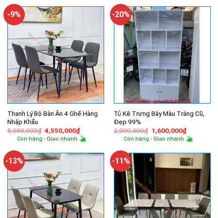
650,000₫.
5,500,000₫.
là:
4,630,000
-9%
-20%
Thanh Lý Bộ Bàn Ăn 4 Ghế Hàng
Tủ Kệ Trưng Bày Màu Trắng Cũ,
Nhập Khẩu
Đẹp 99%
Giá
Giá
Giá
Giá
5,000,000
₫
4,550,000
₫
2,000,000
₫
1,600,000
₫
gốc
hiện
gốc
hiện
Còn hàng - Giao nhanh
Còn hàng - Giao nhanh
là:
tại
là:
tại
5,000,000₫.
là:
2,000,000₫.
là:
4,550,000₫.
1,600,000
-13%
-11%