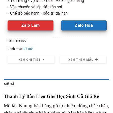
- Tân trang - vệ sinh - quấn PE khi giao hàng.
- Vận chuyển và lắp đặt tận nơi.
- Chế độ bảo hành - bảo trì dài hạn
Zalo Lâm
Zalo Hoà
SKU:
BHSC27
Danh mục:
Đã Bán
XEM CHI TIẾT
XEM THÊM MẪU
MÔ TẢ
Thanh Lý Bàn Liền Ghế Học Sinh Cũ Giá Rẻ
Mô tả : Khung bàn bằng gỗ tự nhiên, đóng chắc chắn,
chân ghế tốt chưa bị hư hỏng gì. Mặt bàn bằng gỗ tự