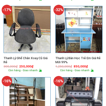
là:
tại
là:
tại
600,000₫.
là:
9,200,000₫.
là:
500,000₫.
5,900,000
-17%
-32%
Thanh Lý Ghế Chân Xoay Cũ Giá
Thanh Lý Bàn Học Trẻ Em Giá Rẻ
Rẻ
Mới 99%
Giá
Giá
Giá
Giá
300,000
₫
250,000
₫
1,250,000
₫
850,000
₫
gốc
hiện
gốc
hiện
Còn hàng - Giao nhanh
Còn hàng - Giao nhanh
là:
tại
là:
tại
300,000₫.
là:
1,250,000₫.
là:
250,000₫.
850,000₫.
-16%
-16%