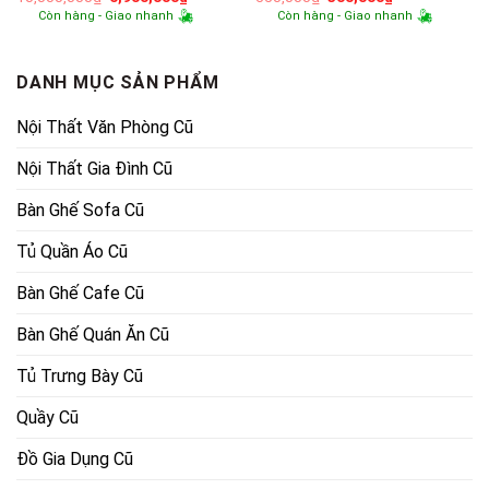
gốc
hiện
gốc
hiện
Còn hàng - Giao nhanh
Còn hàng - Giao nhanh
là:
tại
là:
tại
10,000,000₫.
là:
550,000₫.
là:
6,900,000₫.
300,000₫.
DANH MỤC SẢN PHẨM
Nội Thất Văn Phòng Cũ
Nội Thất Gia Đình Cũ
Bàn Ghế Sofa Cũ
Tủ Quần Áo Cũ
Bàn Ghế Cafe Cũ
Bàn Ghế Quán Ăn Cũ
Tủ Trưng Bày Cũ
Quầy Cũ
Đồ Gia Dụng Cũ