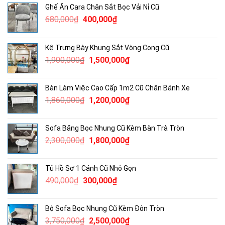
Ghế Ăn Cara Chân Sắt Bọc Vải Nỉ Cũ
Giá
Giá
680,000
₫
400,000
₫
gốc
hiện
là:
tại
Kệ Trưng Bày Khung Sắt Vòng Cong Cũ
680,000₫.
là:
Giá
Giá
1,900,000
₫
1,500,000
₫
400,000₫.
gốc
hiện
là:
tại
Bàn Làm Việc Cao Cấp 1m2 Cũ Chân Bánh Xe
1,900,000₫.
là:
Giá
Giá
1,860,000
₫
1,200,000
₫
1,500,000₫.
gốc
hiện
là:
tại
Sofa Băng Bọc Nhung Cũ Kèm Bàn Trà Tròn
1,860,000₫.
là:
Giá
Giá
2,300,000
₫
1,800,000
₫
1,200,000₫.
gốc
hiện
là:
tại
Tủ Hồ Sơ 1 Cánh Cũ Nhỏ Gọn
2,300,000₫.
là:
Giá
Giá
490,000
₫
300,000
₫
1,800,000₫.
gốc
hiện
là:
tại
Bộ Sofa Bọc Nhung Cũ Kèm Đôn Tròn
490,000₫.
là:
Giá
Giá
3,750,000
₫
2,500,000
₫
300,000₫.