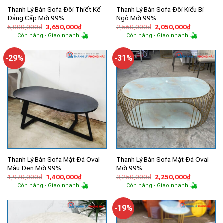
Thanh Lý Bàn Sofa Đôi Thiết Kế
Thanh Lý Bàn Sofa Đôi Kiểu Bí
Đẳng Cấp Mới 99%
Ngô Mới 99%
Giá
Giá
Giá
Giá
5,000,000
₫
3,650,000
₫
2,560,000
₫
2,050,000
₫
gốc
hiện
gốc
hiện
Còn hàng - Giao nhanh
Còn hàng - Giao nhanh
là:
tại
là:
tại
5,000,000₫.
là:
2,560,000₫.
là:
3,650,000₫.
2,050,000
-29%
-31%
Thanh Lý Bàn Sofa Mặt Đá Oval
Thanh Lý Bàn Sofa Mặt Đá Oval
Màu Đen Mới 99%
Mới 99%
Giá
Giá
Giá
Giá
1,970,000
₫
1,400,000
₫
3,250,000
₫
2,250,000
₫
gốc
hiện
gốc
hiện
Còn hàng - Giao nhanh
Còn hàng - Giao nhanh
là:
tại
là:
tại
1,970,000₫.
là:
3,250,000₫.
là:
1,400,000₫.
2,250,000
-19%