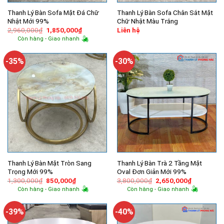
Thanh Lý Bàn Sofa Mặt Đá Chữ
Thanh Lý Bàn Sofa Chân Sắt Mặt
Nhật Mới 99%
Chữ Nhật Màu Trắng
Giá
Giá
2,960,000
₫
1,850,000
₫
Liên hệ
gốc
hiện
Còn hàng - Giao nhanh
là:
tại
2,960,000₫.
là:
1,850,000₫.
-35%
-30%
Thanh Lý Bàn Mặt Tròn Sang
Thanh Lý Bàn Trà 2 Tầng Mặt
Trọng Mới 99%
Oval Đơn Giản Mới 99%
Giá
Giá
Giá
Giá
1,300,000
₫
850,000
₫
3,800,000
₫
2,650,000
₫
gốc
hiện
gốc
hiện
Còn hàng - Giao nhanh
Còn hàng - Giao nhanh
là:
tại
là:
tại
1,300,000₫.
là:
3,800,000₫.
là:
850,000₫.
2,650,000
-39%
-40%