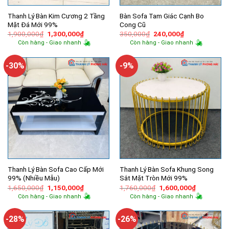
Thanh Lý Bàn Kim Cương 2 Tầng
Bàn Sofa Tam Giác Cạnh Bo
Mặt Đá Mới 99%
Cong Cũ
Giá
Giá
Giá
Giá
1,900,000
₫
1,300,000
₫
350,000
₫
240,000
₫
gốc
hiện
gốc
hiện
Còn hàng - Giao nhanh
Còn hàng - Giao nhanh
là:
tại
là:
tại
1,900,000₫.
là:
350,000₫.
là:
1,300,000₫.
240,000₫.
-30%
-9%
Thanh Lý Bàn Sofa Cao Cấp Mới
Thanh Lý Bàn Sofa Khung Song
99% (Nhiều Mẫu)
Sắt Mặt Tròn Mới 99%
Giá
Giá
Giá
Giá
1,650,000
₫
1,150,000
₫
1,760,000
₫
1,600,000
₫
gốc
hiện
gốc
hiện
Còn hàng - Giao nhanh
Còn hàng - Giao nhanh
là:
tại
là:
tại
1,650,000₫.
là:
1,760,000₫.
là:
1,150,000₫.
1,600,000
-28%
-26%