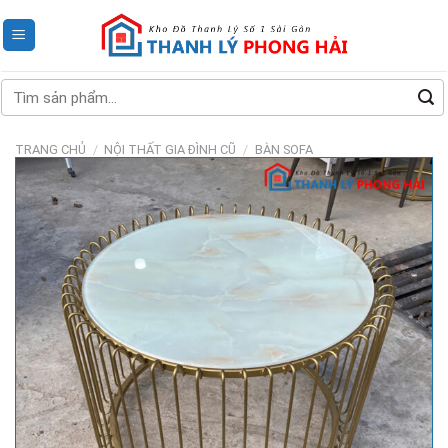
Skip
to
content
Tìm
kiếm:
TRANG CHỦ
/
NỘI THẤT GIA ĐÌNH CŨ
/
BÀN SOFA