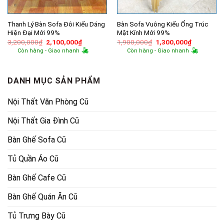
Thanh Lý Bàn Sofa Đôi Kiểu Dáng
Bàn Sofa Vuông Kiểu Ổng Trúc
Hiện Đại Mới 99%
Mặt Kính Mới 99%
Giá
Giá
Giá
Giá
3,200,000
₫
2,100,000
₫
1,900,000
₫
1,300,000
₫
gốc
hiện
gốc
hiện
Còn hàng - Giao nhanh
Còn hàng - Giao nhanh
là:
tại
là:
tại
3,200,000₫.
là:
1,900,000₫.
là:
2,100,000₫.
1,300,000
DANH MỤC SẢN PHẨM
Nội Thất Văn Phòng Cũ
Nội Thất Gia Đình Cũ
Bàn Ghế Sofa Cũ
Tủ Quần Áo Cũ
Bàn Ghế Cafe Cũ
Bàn Ghế Quán Ăn Cũ
Tủ Trưng Bày Cũ