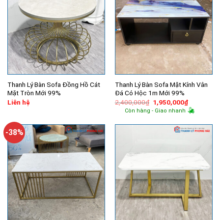
Thanh Lý Bàn Sofa Đồng Hồ Cát
Thanh Lý Bàn Sofa Mặt Kính Vân
Mặt Tròn Mới 99%
Đá Có Hộc 1m Mới 99%
Giá
Giá
Liên hệ
2,400,000
₫
1,950,000
₫
gốc
hiện
Còn hàng - Giao nhanh
là:
tại
2,400,000₫.
là:
1,950,000
-38%