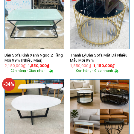
Bàn Sofa Kính Xanh Ngọc 2 Tầng
Thanh Lý Bàn Sofa Mặt Đá Nhiều
Mới 99% (Nhiều Màu)
Mẫu Mới 99%
Giá
Giá
Giá
Giá
2,150,000
₫
1,550,000
₫
1,550,000
₫
1,150,000
₫
gốc
hiện
gốc
hiện
Còn hàng - Giao nhanh
Còn hàng - Giao nhanh
là:
tại
là:
tại
2,150,000₫.
là:
1,550,000₫.
là:
1,550,000₫.
1,150,000
-34%