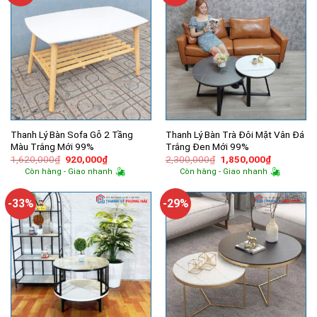
Thanh Lý Bàn Sofa Gỗ 2 Tầng
Thanh Lý Bàn Trà Đôi Mặt Vân Đá
Màu Trắng Mới 99%
Trắng Đen Mới 99%
Giá
Giá
Giá
Giá
1,620,000
₫
920,000
₫
2,300,000
₫
1,850,000
₫
gốc
hiện
gốc
hiện
Còn hàng - Giao nhanh
Còn hàng - Giao nhanh
là:
tại
là:
tại
1,620,000₫.
là:
2,300,000₫.
là:
920,000₫.
1,850,000
-33%
-29%