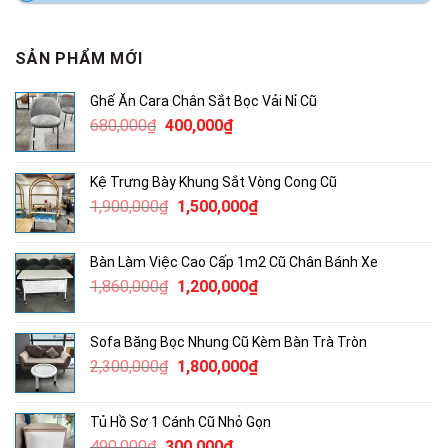
SẢN PHẨM MỚI
Ghế Ăn Cara Chân Sắt Bọc Vải Nỉ Cũ
Giá
Giá
680,000
₫
400,000
₫
gốc
hiện
là:
tại
Kệ Trưng Bày Khung Sắt Vòng Cong Cũ
680,000₫.
là:
Giá
Giá
1,900,000
₫
1,500,000
₫
400,000₫.
gốc
hiện
là:
tại
Bàn Làm Việc Cao Cấp 1m2 Cũ Chân Bánh Xe
1,900,000₫.
là:
Giá
Giá
1,860,000
₫
1,200,000
₫
1,500,000₫.
gốc
hiện
là:
tại
Sofa Băng Bọc Nhung Cũ Kèm Bàn Trà Tròn
1,860,000₫.
là:
Giá
Giá
2,300,000
₫
1,800,000
₫
1,200,000₫.
gốc
hiện
là:
tại
Tủ Hồ Sơ 1 Cánh Cũ Nhỏ Gọn
2,300,000₫.
là:
Giá
Giá
490,000
₫
300,000
₫