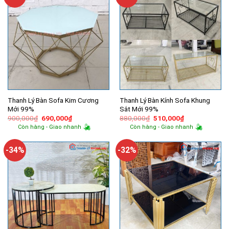
Thanh Lý Bàn Sofa Kim Cương
Thanh Lý Bàn Kính Sofa Khung
Mới 99%
Sắt Mới 99%
Giá
Giá
Giá
Giá
900,000
₫
690,000
₫
880,000
₫
510,000
₫
gốc
hiện
gốc
hiện
Còn hàng - Giao nhanh
Còn hàng - Giao nhanh
là:
tại
là:
tại
900,000₫.
là:
880,000₫.
là:
690,000₫.
510,000₫.
-34%
-32%