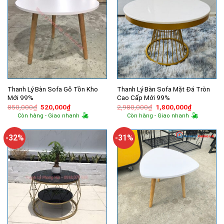
Thanh Lý Bàn Sofa Gỗ Tồn Kho
Thanh Lý Bàn Sofa Mặt Đá Tròn
Mới 99%
Cao Cấp Mới 99%
Giá
Giá
Giá
Giá
850,000
₫
520,000
₫
2,980,000
₫
1,800,000
₫
gốc
hiện
gốc
hiện
Còn hàng - Giao nhanh
Còn hàng - Giao nhanh
là:
tại
là:
tại
850,000₫.
là:
2,980,000₫.
là:
520,000₫.
1,800,000
-32%
-31%