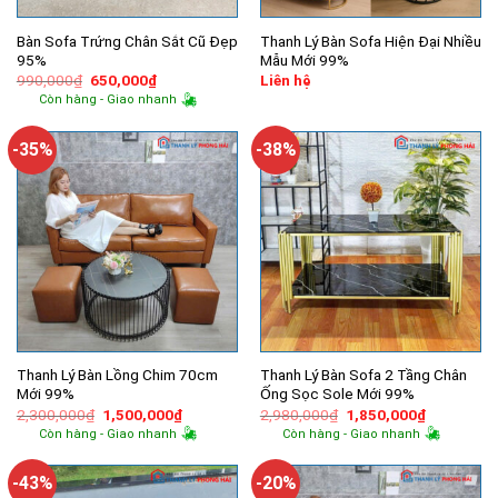
Bàn Sofa Trứng Chân Sắt Cũ Đẹp
Thanh Lý Bàn Sofa Hiện Đại Nhiều
95%
Mẫu Mới 99%
Giá
Giá
990,000
₫
650,000
₫
Liên hệ
gốc
hiện
Còn hàng - Giao nhanh
là:
tại
990,000₫.
là:
650,000₫.
-35%
-38%
Thanh Lý Bàn Lồng Chim 70cm
Thanh Lý Bàn Sofa 2 Tầng Chân
Mới 99%
Ống Sọc Sole Mới 99%
Giá
Giá
Giá
Giá
2,300,000
₫
1,500,000
₫
2,980,000
₫
1,850,000
₫
gốc
hiện
gốc
hiện
Còn hàng - Giao nhanh
Còn hàng - Giao nhanh
là:
tại
là:
tại
2,300,000₫.
là:
2,980,000₫.
là:
1,500,000₫.
1,850,000
-43%
-20%