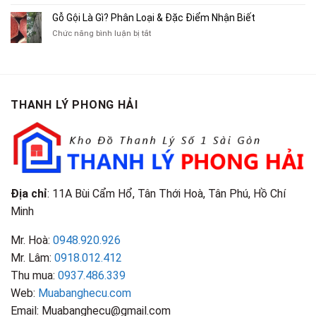
Lôi
Mua
Tranh,
Cà
Cũ
Bán
Gỗ Gội Là Gì? Phân Loại & Đặc Điểm Nhận Biết
Tạp
Chít
Tại
Quần
Chí
ở
Chức năng bình luận bị tắt
Là
TP.HCM
Áo
Giá
Gỗ
Gì?
Cũ
Cao
Gội
Phân
Giá
Tại
Là
Loại
Cao
TPHCM
Gì?
&
Tại
Phân
Đặc
TPHCM
THANH LÝ PHONG HẢI
Loại
Điểm
&
Nhận
Đặc
Biết
Điểm
Nhận
Biết
Địa chỉ
: 11A Bùi Cẩm Hổ, Tân Thới Hoà, Tân Phú, Hồ Chí
Minh
Mr. Hoà:
0948.920.926
Mr. Lâm:
0918.012.412
Thu mua:
0937.486.339
Web:
Muabanghecu.com
Email: Muabanghecu@gmail.com