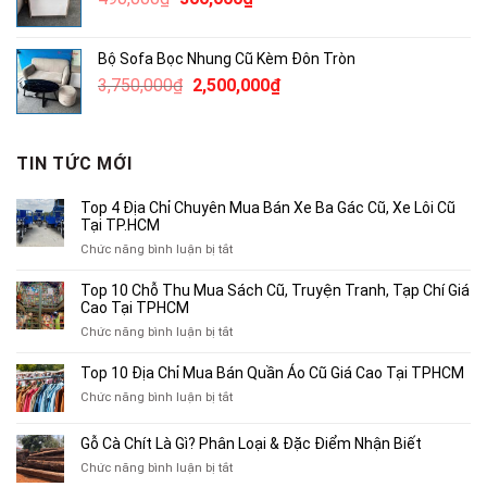
1,800,000₫.
gốc
hiện
là:
tại
Bộ Sofa Bọc Nhung Cũ Kèm Đôn Tròn
490,000₫.
là:
Giá
Giá
3,750,000
₫
2,500,000
₫
300,000₫.
gốc
hiện
là:
tại
3,750,000₫.
là:
TIN TỨC MỚI
2,500,000₫.
Top 4 Địa Chỉ Chuyên Mua Bán Xe Ba Gác Cũ, Xe Lôi Cũ
Tại TP.HCM
ở
Chức năng bình luận bị tắt
Top
4
Top 10 Chỗ Thu Mua Sách Cũ, Truyện Tranh, Tạp Chí Giá
Địa
Cao Tại TPHCM
Chỉ
ở
Chức năng bình luận bị tắt
Chuyên
Top
Mua
10
Top 10 Địa Chỉ Mua Bán Quần Áo Cũ Giá Cao Tại TPHCM
Bán
Chỗ
Xe
ở
Chức năng bình luận bị tắt
Thu
Ba
Top
Mua
Gác
10
Gỗ Cà Chít Là Gì? Phân Loại & Đặc Điểm Nhận Biết
Sách
Cũ,
Địa
Cũ,
ở
Chức năng bình luận bị tắt
Xe
Chỉ
Truyện
Gỗ