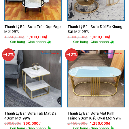
Thanh Lý Bàn Sofa Tròn Gọn Đẹp
Thanh Lý Bàn Sofa Đôi Eo Khung
Mới 99%
Sắt Mới 99%
Giá
Giá
Giá
Giá
1,650,000
₫
1,100,000
₫
1,800,000
₫
1,350,000
₫
gốc
hiện
gốc
hiện
Còn hàng - Giao nhanh
Còn hàng - Giao nhanh
là:
tại
là:
tại
1,650,000₫.
là:
1,800,000₫.
là:
1,100,000₫.
1,350,000
-42%
-42%
Thanh Lý Bàn Sofa Tab Mặt Đá
Thanh Lý Bàn Sofa Mặt Kính
40cm Mới 99%
Trắng 90cm Kiểu Oval Mới 99%
Giá
Giá
Giá
Giá
600,000
₫
350,000
₫
2,150,000
₫
1,250,000
₫
gốc
hiện
gốc
hiện
Còn hàng - Giao nhanh
Còn hàng - Giao nhanh