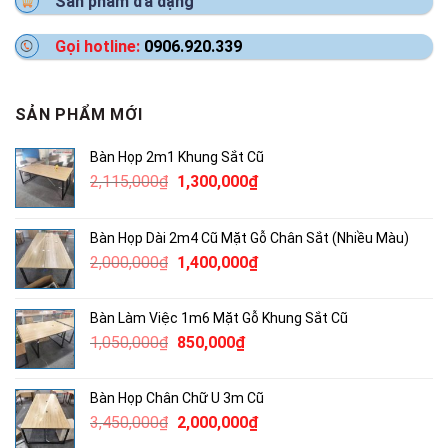
Sản phẩm đa dạng
Gọi hotline:
0906.920.339
SẢN PHẨM MỚI
Bàn Họp 2m1 Khung Sắt Cũ
Giá
Giá
2,115,000
₫
1,300,000
₫
gốc
hiện
là:
tại
Bàn Họp Dài 2m4 Cũ Mặt Gỗ Chân Sắt (Nhiều Màu)
2,115,000₫.
là:
Giá
Giá
2,000,000
₫
1,400,000
₫
1,300,000₫.
gốc
hiện
là:
tại
Bàn Làm Việc 1m6 Mặt Gỗ Khung Sắt Cũ
2,000,000₫.
là:
Giá
Giá
1,050,000
₫
850,000
₫
1,400,000₫.
gốc
hiện
là:
tại
Bàn Họp Chân Chữ U 3m Cũ
1,050,000₫.
là:
Giá
Giá
3,450,000
₫
2,000,000
₫
850,000₫.
gốc
hiện