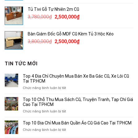
là:
tại
Tủ Tivi Gỗ Tự Nhiên 2m Cũ
3,450,000₫.
là:
Giá
Giá
3,780,000
₫
2,500,000
₫
2,000,000₫.
gốc
hiện
là:
tại
Bàn Giám Đốc Gỗ MDF Cũ Kèm Tủ 3 Hộc Kéo
3,780,000₫.
là:
Giá
Giá
3,800,000
₫
2,500,000
₫
2,500,000₫.
gốc
hiện
là:
tại
3,800,000₫.
là:
TIN TỨC MỚI
2,500,000₫.
Top 4 Địa Chỉ Chuyên Mua Bán Xe Ba Gác Cũ, Xe Lôi Cũ
Tại TP.HCM
ở
Chức năng bình luận bị tắt
Top
4
Top 10 Chỗ Thu Mua Sách Cũ, Truyện Tranh, Tạp Chí Giá
Địa
Cao Tại TPHCM
Chỉ
ở
Chức năng bình luận bị tắt
Chuyên
Top
Mua
10
Top 10 Địa Chỉ Mua Bán Quần Áo Cũ Giá Cao Tại TPHCM
Bán
Chỗ
Xe
ở
Chức năng bình luận bị tắt
Thu
Ba
Top
Mua