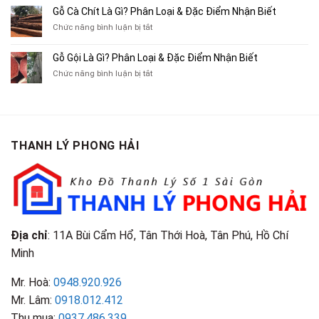
Gác
10
Gỗ Cà Chít Là Gì? Phân Loại & Đặc Điểm Nhận Biết
Sách
Cũ,
Địa
Cũ,
ở
Chức năng bình luận bị tắt
Xe
Chỉ
Truyện
Gỗ
Lôi
Mua
Tranh,
Cà
Cũ
Bán
Gỗ Gội Là Gì? Phân Loại & Đặc Điểm Nhận Biết
Tạp
Chít
Tại
Quần
Chí
ở
Chức năng bình luận bị tắt
Là
TP.HCM
Áo
Giá
Gỗ
Gì?
Cũ
Cao
Gội
Phân
Giá
Tại
Là
Loại
Cao
TPHCM
Gì?
&
Tại
Phân
Đặc
TPHCM
THANH LÝ PHONG HẢI
Loại
Điểm
&
Nhận
Đặc
Biết
Điểm
Nhận
Biết
Địa chỉ
: 11A Bùi Cẩm Hổ, Tân Thới Hoà, Tân Phú, Hồ Chí
Minh
Mr. Hoà:
0948.920.926
Mr. Lâm:
0918.012.412
Thu mua:
0937.486.339