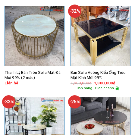
2,150,000₫.
là:
2,100,000₫.
là:
1,550,000₫.
1,500,000
-32%
Thanh Lý Bàn Tròn Sofa Mặt Đá
Bàn Sofa Vuông Kiểu Ổng Trúc
Mới 99% (2 màu)
Mặt Kính Mới 99%
Giá
Giá
Liên hệ
1,900,000
₫
1,300,000
₫
gốc
hiện
Còn hàng - Giao nhanh
là:
tại
1,900,000₫.
là:
1,300,000
-33%
-25%