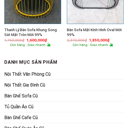
Thanh Lý Bàn Sofa Khung Song
Bàn Sofa Mặt Kính Hình Oval Mới
Sắt Mặt Tròn Mới 99%
99%
Giá
Giá
Giá
Giá
1,760,000
₫
1,600,000
₫
2,370,000
₫
1,850,000
₫
gốc
hiện
gốc
hiện
Còn hàng - Giao nhanh
Còn hàng - Giao nhanh
là:
tại
là:
tại
1,760,000₫.
là:
2,370,000₫.
là:
1,600,000₫.
1,850,000
DANH MỤC SẢN PHẨM
Nội Thất Văn Phòng Cũ
Nội Thất Gia Đình Cũ
Bàn Ghế Sofa Cũ
Tủ Quần Áo Cũ
Bàn Ghế Cafe Cũ