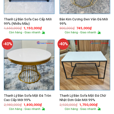
Thanh Lý Bàn Sofa Cao Cấp Mới
Bàn Kim Cương Đen Vân Đá Mới
99% (Nhiều Mẫu)
99%
Giá
Giá
Giá
Giá
1,650,000
₫
1,150,000
₫
800,000
₫
745,000
₫
gốc
hiện
gốc
hiện
Còn hàng - Giao nhanh
Còn hàng - Giao nhanh
là:
tại
là:
tại
1,650,000₫.
là:
800,000₫.
là:
1,150,000₫.
745,000₫.
-40%
-40%
Thanh Lý Bàn Sofa Mặt Đá Tròn
Thanh Lý Bàn Sofa Mặt Đá Chữ
Cao Cấp Mới 99%
Nhật Đơn Giản Mới 99%
Giá
Giá
Giá
Giá
2,980,000
₫
1,800,000
₫
2,920,000
₫
1,750,000
₫
gốc
hiện
gốc
hiện
Còn hàng - Giao nhanh
Còn hàng - Giao nhanh
là:
tại
là:
tại