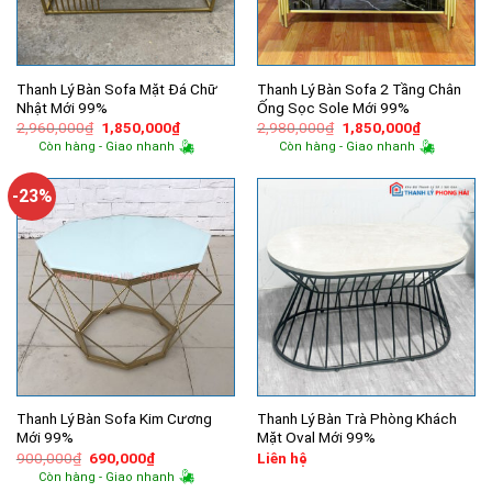
Thanh Lý Bàn Sofa Mặt Đá Chữ
Thanh Lý Bàn Sofa 2 Tầng Chân
Nhật Mới 99%
Ống Sọc Sole Mới 99%
Giá
Giá
Giá
Giá
2,960,000
₫
1,850,000
₫
2,980,000
₫
1,850,000
₫
gốc
hiện
gốc
hiện
Còn hàng - Giao nhanh
Còn hàng - Giao nhanh
là:
tại
là:
tại
2,960,000₫.
là:
2,980,000₫.
là:
1,850,000₫.
1,850,000
-23%
Thanh Lý Bàn Sofa Kim Cương
Thanh Lý Bàn Trà Phòng Khách
Mới 99%
Mặt Oval Mới 99%
Giá
Giá
900,000
₫
690,000
₫
Liên hệ
gốc
hiện
Còn hàng - Giao nhanh
là:
tại