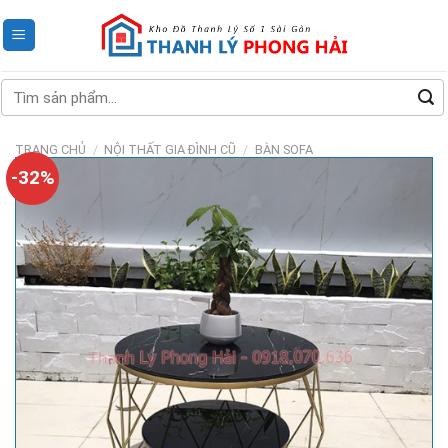
Skip
to
content
Tìm
kiếm:
TRANG CHỦ
/
NỘI THẤT GIA ĐÌNH CŨ
/
BÀN SOFA
-32%