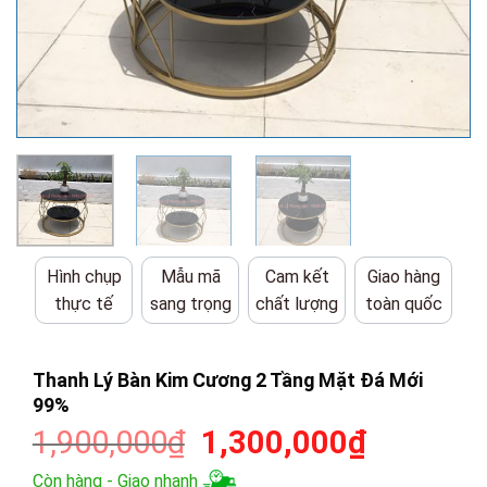
Hình chụp
Mẫu mã
Cam kết
Giao hàng
thực tế
sang trọng
chất lượng
toàn quốc
Thanh Lý Bàn Kim Cương 2 Tầng Mặt Đá Mới
99%
Giá
Giá
1,900,000
₫
1,300,000
₫
gốc
hiện
Còn hàng - Giao nhanh