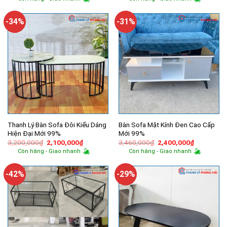
là:
tại
là:
tại
600,000₫.
là:
2,150,000₫.
là:
350,000₫.
1,250,000
-34%
-31%
Thanh Lý Bàn Sofa Đôi Kiểu Dáng
Bàn Sofa Mặt Kính Đen Cao Cấp
Hiện Đại Mới 99%
Mới 99%
Giá
Giá
Giá
Giá
3,200,000
₫
2,100,000
₫
3,460,000
₫
2,400,000
₫
gốc
hiện
gốc
hiện
Còn hàng - Giao nhanh
Còn hàng - Giao nhanh
là:
tại
là:
tại
3,200,000₫.
là:
3,460,000₫.
là:
2,100,000₫.
2,400,000
-42%
-29%