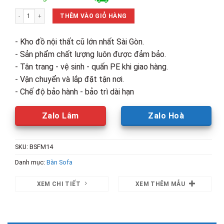
là:
tại
Thanh Lý Bàn Kim Cương 2 Tầng Mặt Đá Mới 99% số lượng
1,900,000₫.
là:
THÊM VÀO GIỎ HÀNG
1,300,00
- Kho đồ nội thất cũ lớn nhất Sài Gòn.
- Sản phẩm chất lượng luôn được đảm bảo.
- Tân trang - vệ sinh - quấn PE khi giao hàng.
- Vận chuyển và lắp đặt tận nơi.
- Chế độ bảo hành - bảo trì dài hạn
Zalo Lâm
Zalo Hoà
SKU:
BSFM14
Danh mục:
Bàn Sofa
XEM CHI TIẾT
XEM THÊM MẪU