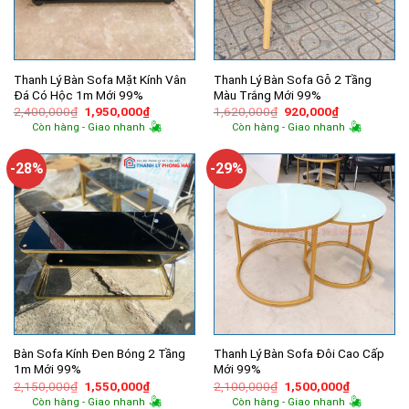
Thanh Lý Bàn Sofa Mặt Kính Vân
Thanh Lý Bàn Sofa Gỗ 2 Tầng
Đá Có Hộc 1m Mới 99%
Màu Trắng Mới 99%
Giá
Giá
Giá
Giá
2,400,000
₫
1,950,000
₫
1,620,000
₫
920,000
₫
gốc
hiện
gốc
hiện
Còn hàng - Giao nhanh
Còn hàng - Giao nhanh
là:
tại
là:
tại
2,400,000₫.
là:
1,620,000₫.
là:
1,950,000₫.
920,000₫.
-28%
-29%
Bàn Sofa Kính Đen Bóng 2 Tầng
Thanh Lý Bàn Sofa Đôi Cao Cấp
1m Mới 99%
Mới 99%
Giá
Giá
Giá
Giá
2,150,000
₫
1,550,000
₫
2,100,000
₫
1,500,000
₫
gốc
hiện
gốc
hiện
Còn hàng - Giao nhanh
Còn hàng - Giao nhanh
là:
tại
là:
tại