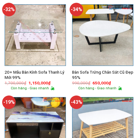
900,000₫.
là:
690,000₫.
-32%
-34%
20+ Mẫu Bàn Kính Sofa Thanh Lý
Bàn Sofa Trứng Chân Sắt Cũ Đẹp
Mới 99%
95%
Giá
Giá
Giá
Giá
1,700,000
₫
1,150,000
₫
990,000
₫
650,000
₫
gốc
hiện
gốc
hiện
Còn hàng - Giao nhanh
Còn hàng - Giao nhanh
là:
tại
là:
tại
1,700,000₫.
là:
990,000₫.
là:
1,150,000₫.
650,000₫.
-19%
-43%