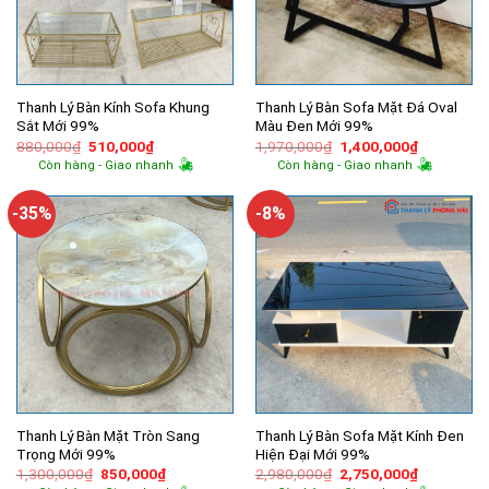
Thanh Lý Bàn Kính Sofa Khung
Thanh Lý Bàn Sofa Mặt Đá Oval
Sắt Mới 99%
Màu Đen Mới 99%
Giá
Giá
Giá
Giá
880,000
₫
510,000
₫
1,970,000
₫
1,400,000
₫
gốc
hiện
gốc
hiện
Còn hàng - Giao nhanh
Còn hàng - Giao nhanh
là:
tại
là:
tại
880,000₫.
là:
1,970,000₫.
là:
510,000₫.
1,400,000
-35%
-8%
Thanh Lý Bàn Mặt Tròn Sang
Thanh Lý Bàn Sofa Mặt Kính Đen
Trọng Mới 99%
Hiện Đại Mới 99%
Giá
Giá
Giá
Giá
1,300,000
₫
850,000
₫
2,980,000
₫
2,750,000
₫
gốc
hiện
gốc
hiện