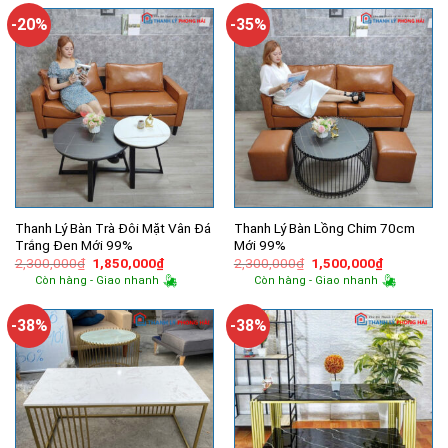
2,980,000₫.
là:
2,920,000₫.
là:
1,800,000₫.
1,750,000
-20%
-35%
Thanh Lý Bàn Trà Đôi Mặt Vân Đá
Thanh Lý Bàn Lồng Chim 70cm
Trắng Đen Mới 99%
Mới 99%
Giá
Giá
Giá
Giá
2,300,000
₫
1,850,000
₫
2,300,000
₫
1,500,000
₫
gốc
hiện
gốc
hiện
Còn hàng - Giao nhanh
Còn hàng - Giao nhanh
là:
tại
là:
tại
2,300,000₫.
là:
2,300,000₫.
là:
1,850,000₫.
1,500,000
-38%
-38%