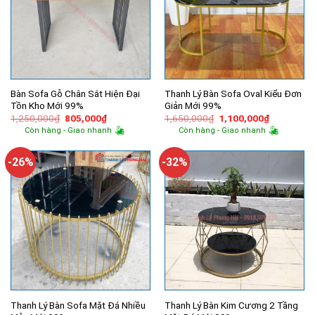
Bàn Sofa Gỗ Chân Sắt Hiện Đại
Thanh Lý Bàn Sofa Oval Kiểu Đơn
Tồn Kho Mới 99%
Giản Mới 99%
Giá
Giá
Giá
Giá
1,250,000
₫
805,000
₫
1,650,000
₫
1,100,000
₫
gốc
hiện
gốc
hiện
Còn hàng - Giao nhanh
Còn hàng - Giao nhanh
là:
tại
là:
tại
1,250,000₫.
là:
1,650,000₫.
là:
805,000₫.
1,100,000
-26%
-32%
Thanh Lý Bàn Sofa Mặt Đá Nhiều
Thanh Lý Bàn Kim Cương 2 Tầng