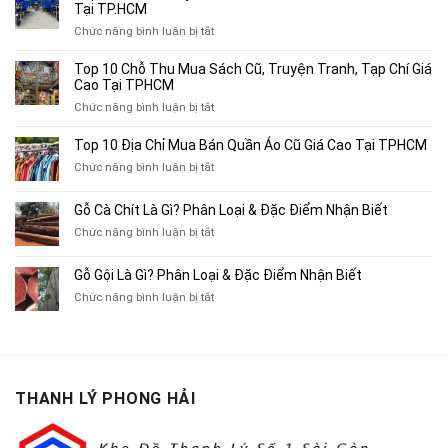
Tại TP.HCM
ở
Chức năng bình luận bị tắt
Top
4
Top 10 Chỗ Thu Mua Sách Cũ, Truyện Tranh, Tạp Chí Giá
Địa
Cao Tại TPHCM
Chỉ
ở
Chức năng bình luận bị tắt
Chuyên
Top
Mua
10
Top 10 Địa Chỉ Mua Bán Quần Áo Cũ Giá Cao Tại TPHCM
Bán
Chỗ
Xe
ở
Chức năng bình luận bị tắt
Thu
Ba
Top
Mua
Gác
10
Gỗ Cà Chít Là Gì? Phân Loại & Đặc Điểm Nhận Biết
Sách
Cũ,
Địa
Cũ,
ở
Chức năng bình luận bị tắt
Xe
Chỉ
Truyện
Gỗ
Lôi
Mua
Tranh,
Cà
Cũ
Bán
Gỗ Gội Là Gì? Phân Loại & Đặc Điểm Nhận Biết
Tạp
Chít
Tại
Quần
Chí
ở
Chức năng bình luận bị tắt
Là
TP.HCM
Áo
Giá
Gỗ
Gì?
Cũ
Cao
Gội
Phân
Giá
Tại
Là
Loại
Cao
TPHCM
Gì?
&
Tại
Phân
Đặc
TPHCM
THANH LÝ PHONG HẢI
Loại
Điểm
&
Nhận
Đặc
Biết