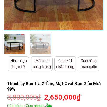
Hình chụp
Mẫu mã
Cam kết
Giao hàng
thực tế
sang trọng
chất lượng
toàn quốc
Thanh Lý Bàn Trà 2 Tầng Mặt Oval Đơn Giản Mới
99%
Giá
Giá
3,800,000
₫
2,650,000
₫
gốc
hiện
Còn hàng - Giao nhanh