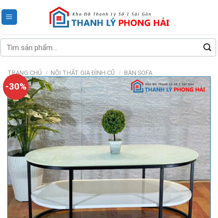
Skip
to
content
Tìm
kiếm:
TRANG CHỦ
/
NỘI THẤT GIA ĐÌNH CŨ
/
BÀN SOFA
-30%