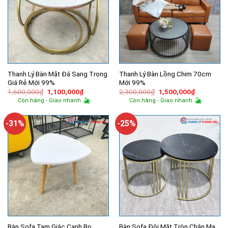
Thanh Lý Bàn Mặt Đá Sang Trọng
Thanh Lý Bàn Lồng Chim 70cm
Giá Rẻ Mới 99%
Mới 99%
Giá
Giá
Giá
Giá
1,600,000
₫
1,100,000
₫
2,300,000
₫
1,500,000
₫
gốc
hiện
gốc
hiện
Còn hàng - Giao nhanh
Còn hàng - Giao nhanh
là:
tại
là:
tại
1,600,000₫.
là:
2,300,000₫.
là:
1,100,000₫.
1,500,000
-31%
-25%
Bàn Sofa Tam Giác Cạnh Bo
Bàn Sofa Đôi Mặt Tròn Chân Mạ