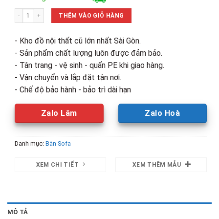
là:
tại
Thanh Lý Bàn Trà 2 Tầng Mặt Oval Đơn Giản Mới 99% số lượng
3,800,000₫.
là:
THÊM VÀO GIỎ HÀNG
2,650,00
- Kho đồ nội thất cũ lớn nhất Sài Gòn.
- Sản phẩm chất lượng luôn được đảm bảo.
- Tân trang - vệ sinh - quấn PE khi giao hàng.
- Vận chuyển và lắp đặt tận nơi.
- Chế độ bảo hành - bảo trì dài hạn
Zalo Lâm
Zalo Hoà
Danh mục:
Bàn Sofa
XEM CHI TIẾT
XEM THÊM MẪU
MÔ TẢ