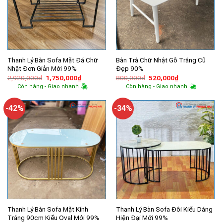
Thanh Lý Bàn Sofa Mặt Đá Chữ
Bàn Trà Chữ Nhật Gỗ Trắng Cũ
Nhật Đơn Giản Mới 99%
Đẹp 90%
Giá
Giá
Giá
Giá
2,920,000
₫
1,750,000
₫
800,000
₫
520,000
₫
gốc
hiện
gốc
hiện
Còn hàng - Giao nhanh
Còn hàng - Giao nhanh
là:
tại
là:
tại
2,920,000₫.
là:
800,000₫.
là:
1,750,000₫.
520,000₫.
-42%
-34%
Thanh Lý Bàn Sofa Mặt Kính
Thanh Lý Bàn Sofa Đôi Kiểu Dáng
Trắng 90cm Kiểu Oval Mới 99%
Hiện Đại Mới 99%