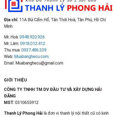
Điểm
Nhận
Biết
Địa chỉ
: 11A Bùi Cẩm Hổ, Tân Thới Hoà, Tân Phú, Hồ Chí
Minh
Mr. Hoà:
0948.920.926
Mr. Lâm:
0918.012.412
Thu mua:
0937.486.339
Web:
Muabanghecu.com
Email: Muabanghecu@gmail.com
GIỚI THIỆU
CÔNG TY TNHH TM DV ĐẦU TƯ VÀ XÂY DỰNG HẢI
ĐĂNG
MST
: 0310655912
Thanh Lý Phong Hải
là đơn vị thanh lý nội thất cũ có kinh