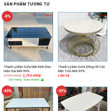
SẢN PHẨM TƯƠNG TỰ
-8%
Thanh Lý Bàn Sofa Mặt Kính Đen
Thanh Lý Bàn Sofa Đồng Hồ Cát
Hiện Đại Mới 99%
Mặt Tròn Mới 99%
Giá
Giá
2,980,000
₫
2,750,000
₫
Liên hệ
gốc
hiện
Còn hàng - Giao nhanh
là:
tại
2,980,000₫.
là:
2,750,000₫.
-40%
-35%