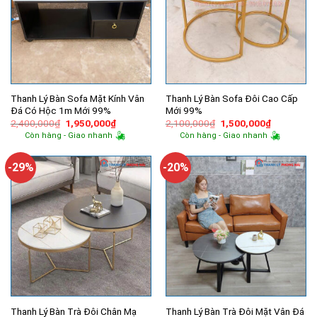
Thanh Lý Bàn Sofa Mặt Kính Vân
Thanh Lý Bàn Sofa Đôi Cao Cấp
Đá Có Hộc 1m Mới 99%
Mới 99%
Giá
Giá
Giá
Giá
2,400,000
₫
1,950,000
₫
2,100,000
₫
1,500,000
₫
gốc
hiện
gốc
hiện
Còn hàng - Giao nhanh
Còn hàng - Giao nhanh
là:
tại
là:
tại
2,400,000₫.
là:
2,100,000₫.
là:
1,950,000₫.
1,500,000
-29%
-20%
Thanh Lý Bàn Trà Đôi Chân Mạ
Thanh Lý Bàn Trà Đôi Mặt Vân Đá