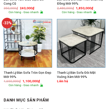
Cong Cũ
Đồng Mới 99%
Giá
Giá
Giá
Giá
350,000
₫
240,000
₫
2,480,000
₫
1,850,000
₫
gốc
hiện
gốc
hiện
Còn hàng - Giao nhanh
Còn hàng - Giao nhanh
là:
tại
là:
tại
350,000₫.
là:
2,480,000₫.
là:
240,000₫.
1,850,000
-33%
Thanh Lý Bàn Sofa Tròn Gọn Đẹp
Thanh Lý Bàn Sofa Đôi Mặt
Mới 99%
Vuông Xám Mới 99%
Giá
Giá
1,650,000
₫
1,100,000
₫
Liên hệ
gốc
hiện
Còn hàng - Giao nhanh
là:
tại
1,650,000₫.
là:
1,100,000₫.
DANH MỤC SẢN PHẨM