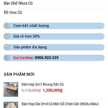
Bàn Ghế Nhựa Cũ
Đồ Inox Cũ
Cam kết chất lượng
Giá rẻ hơn 30%
Sản phẩm đa dạng
Gọi hotline:
0906.920.339
SẢN PHẨM MỚI
Bàn Họp 2m1 Khung Sắt Cũ
Giá
Giá
2,115,000
₫
1,300,000
₫
gốc
hiện
là:
tại
Bàn Họp Dài 2m4 Cũ Mặt Gỗ Chân Sắt (Nhiều Màu)
2,115,000₫.
là: