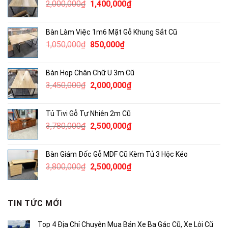
Giá
Giá
2,000,000
₫
1,400,000
₫
1,300,000₫.
gốc
hiện
là:
tại
Bàn Làm Việc 1m6 Mặt Gỗ Khung Sắt Cũ
2,000,000₫.
là:
Giá
Giá
1,050,000
₫
850,000
₫
1,400,000₫.
gốc
hiện
là:
tại
Bàn Họp Chân Chữ U 3m Cũ
1,050,000₫.
là:
Giá
Giá
3,450,000
₫
2,000,000
₫
850,000₫.
gốc
hiện
là:
tại
Tủ Tivi Gỗ Tự Nhiên 2m Cũ
3,450,000₫.
là:
Giá
Giá
3,780,000
₫
2,500,000
₫
2,000,000₫.
gốc
hiện
là:
tại
Bàn Giám Đốc Gỗ MDF Cũ Kèm Tủ 3 Hộc Kéo
3,780,000₫.
là:
Giá
Giá
3,800,000
₫
2,500,000
₫
2,500,000₫.
gốc
hiện
là:
tại
3,800,000₫.
là:
TIN TỨC MỚI
2,500,000₫.
Top 4 Địa Chỉ Chuyên Mua Bán Xe Ba Gác Cũ, Xe Lôi Cũ