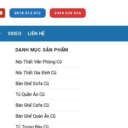
0918.012.412
0948.920.926
VIDEO
LIÊN HỆ
DANH MỤC SẢN PHẨM
Nội Thất Văn Phòng Cũ
Nội Thất Gia Đình Cũ
Bàn Ghế Sofa Cũ
Tủ Quần Áo Cũ
00₫.
Bàn Ghế Cafe Cũ
Bàn Ghế Quán Ăn Cũ
Tủ Trưng Bày Cũ