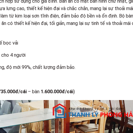
ch hợp sử dụng cho gia đình. Bàn ăn có mặt bàn hình chữ nhật, gi
a lưng cao, thiết kế hiện đại và chắc chắn, mang lại sự thoải má
làm từ kim loại sơn tĩnh điện, đảm bảo độ bền và ổn định. Bộ bà
 có thiết kế hiện đại, tối giản, mang lại sự tinh tế và thoải mái
hế bọc vải
 cho 4 người
ng, độ mới 99%, chất lượng đảm bảo.
735.000đ/cái
– bàn
1.600.000đ/cái
)