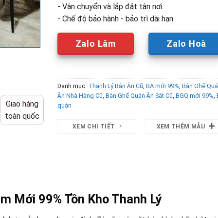
- Vận chuyển và lắp đặt tận nơi.
- Chế độ bảo hành - bảo trì dài hạn
Zalo Lâm
Zalo Hoà
Danh mục:
Thanh Lý Bàn Ăn Cũ
,
BA mới 99%
,
Bàn Ghế Quá
Ăn Nhà Hàng Cũ
,
Bàn Ghế Quán Ăn Sắt Cũ
,
BGQ mới 99%
,
Giao hàng
quán
toàn quốc
XEM CHI TIẾT
XEM THÊM MẪU
ám Mới 99% Tồn Kho Thanh Lý