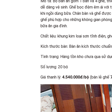
Mô tả: Bộ bàn ăn gồm 1 bàn và 4 ghế, thí
dễ dàng vệ sinh. Ghế bọc đệm êm ái với tự
khi ngồi dùng bữa. Chân bàn và ghế được 
ghế phù hợp cho những không gian phòng ăn
bữa ăn gia đình.
Chất liệu: khung kim loại sơn tĩnh điện, g
Kích thước bàn: Bàn ăn kích thước chuẩn
Tình trạng: Hàng tồn kho chưa qua sử dụ
Số lượng: 20 bộ
Giá thanh lý:
4.540.000đ/bộ
(bán lẻ ghế