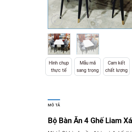
Hình chụp
Mẫu mã
Cam kết
thực tế
sang trọng
chất lượng
MÔ TẢ
Bộ Bàn Ăn 4 Ghế Liam X