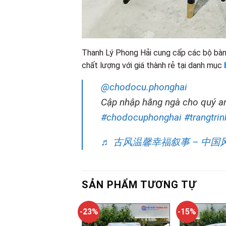
Thanh Lý Phong Hải cung cấp các bộ bàn
chất lượng với giá thành rẻ tại danh mục
@chodocu.phonghai
Cập nhập hằng ngà cho quý a
#chodocuphonghai
#trangtri
♬ 古风温馨幸福叙事 – 中国
SẢN PHẨM TƯƠNG TỰ
-23%
-15%