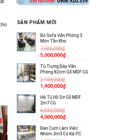
Gọi hotline:
0906.920.339
úp
i
n
SẢN PHẨM MỚI
 cho
Bộ Sofa Văn Phòng 3
Món Tồn Kho
7,500,000
₫
Giá
Giá
5,000,000
₫
gốc
hiện
Tủ Trưng Bày Văn
là:
tại
Phòng 82cm Gỗ MDF Cũ
7,500,000₫.
là:
2,100,000
₫
5,000,000₫.
Giá
Giá
1,400,000
₫
gốc
hiện
Hệ Tủ Hồ Sơ Gỗ MDF
là:
tại
2m7 Cũ
2,100,000₫.
là:
6,530,000
₫
1,400,000₫.
Giá
Giá
4,000,000
₫
gốc
hiện
Bàn Cụm Làm Việc
là:
tại
Nhóm 3m3 Có Kệ PC
6,530,000₫.
là: