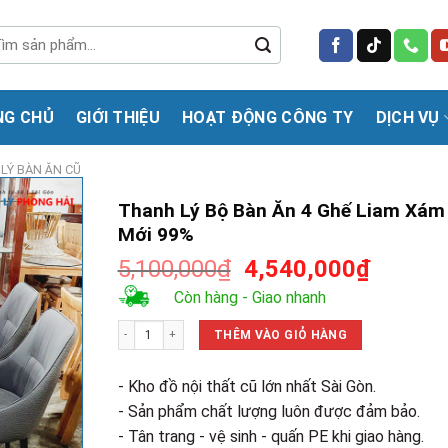
m
m:
NG CHỦ
GIỚI THIỆU
HOẠT ĐỘNG CÔNG TY
DỊCH VỤ
LÝ BÀN ĂN CŨ
Thanh Lý Bộ Bàn Ăn 4 Ghế Liam Xám
Mới 99%
Giá
Giá
5,100,000
₫
4,540,000
₫
gốc
hiện
Còn hàng - Giao nhanh
là:
tại
Thanh Lý Bộ Bàn Ăn 4 Ghế Liam Xám Mới 99% số lượng
5,100,000₫.
là:
THÊM VÀO GIỎ HÀNG
4,540,0
- Kho đồ nội thất cũ lớn nhất Sài Gòn.
- Sản phẩm chất lượng luôn được đảm bảo.
- Tân trang - vệ sinh - quấn PE khi giao hàng.