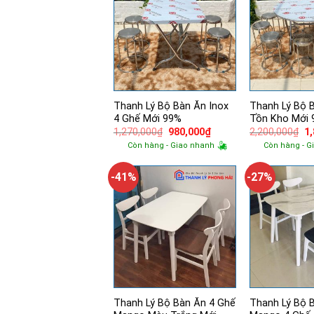
Thanh Lý Bộ Bàn Ăn Inox
Thanh Lý Bộ 
4 Ghế Mới 99%
Tồn Kho Mới
Giá
Giá
Gi
1,270,000
₫
980,000
₫
2,200,000
₫
1
gốc
hiện
g
Còn hàng - Giao nhanh
Còn hàng - G
là:
tại
là:
1,270,000₫.
là:
2,
980,000₫.
-41%
-27%
Thanh Lý Bộ Bàn Ăn 4 Ghế
Thanh Lý Bộ 