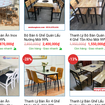
Bàn Ăn Inox
Bộ Bàn 6 Ghế Quán Lẩu
Thanh Lý Bộ Bàn Quán
 99%
Nướng Mới 99%
4 Ghế Tồn Kho Mới 99
á
Giá
Giá
Giá
Giá
,870,000
₫
2,850,000
₫
2,400,000
₫
1,950,000
₫
1,550,000
ốc
hiện
gốc
hiện
gốc
iao nhanh
Còn hàng - Giao nhanh
Còn hàng - Giao nhanh
tại
là:
tại
là:
200,000₫.
là:
2,850,000₫.
là:
1,950,000₫.
1,870,000₫.
2,400,000₫.
-28%
-13%
Bàn Ăn
Thanh Lý Bàn Ăn 4 Ghế
Thanh Lý Bàn Ghế Lẩu