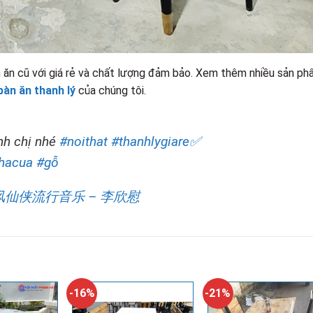
 ăn cũ với giá rẻ và chất lượng đảm bảo. Xem thêm nhiều sản p
bàn ăn thanh lý
của chúng tôi.
nh chị nhé
#noithat
#thanhlygiare✅
nhacua
#gỗ
风仙侠流行音乐 – 李欣慰
-16%
-21%