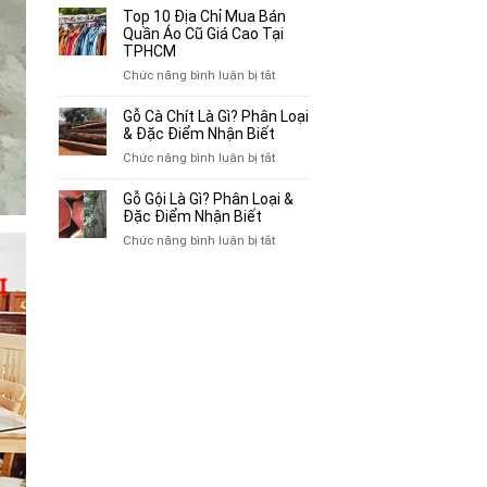
Bán
10
Top 10 Địa Chỉ Mua Bán
Xe
Chỗ
Quần Áo Cũ Giá Cao Tại
Ba
Thu
TPHCM
Gác
Mua
ở
Chức năng bình luận bị tắt
Cũ,
Sách
Top
Xe
Cũ,
10
Gỗ Cà Chít Là Gì? Phân Loại
Lôi
Truyện
Địa
& Đặc Điểm Nhận Biết
Cũ
Tranh,
Chỉ
Tại
ở
Chức năng bình luận bị tắt
Tạp
Mua
TP.HCM
Gỗ
Chí
Bán
Cà
Giá
Gỗ Gội Là Gì? Phân Loại &
Quần
Chít
Đặc Điểm Nhận Biết
Cao
Áo
Là
Tại
ở
Chức năng bình luận bị tắt
Cũ
Gì?
TPHCM
Gỗ
Giá
Phân
Gội
Cao
Loại
Là
Tại
&
Gì?
TPHCM
Đặc
Phân
Điểm
Loại
Nhận
&
Biết
Đặc
Điểm
Nhận
Biết