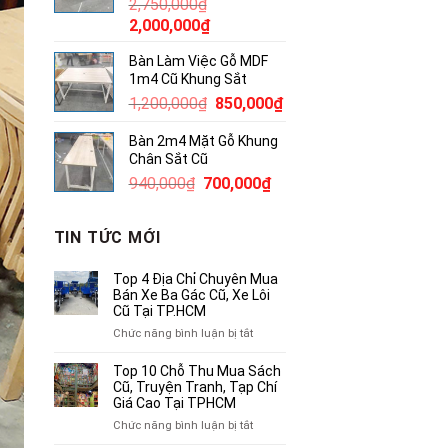
2,750,000
₫
4,000,000₫.
Giá
Giá
2,000,000
₫
gốc
hiện
Bàn Làm Việc Gỗ MDF
là:
tại
1m4 Cũ Khung Sắt
2,750,000₫.
là:
Giá
Giá
1,200,000
₫
850,000
₫
2,000,000₫.
gốc
hiện
Bàn 2m4 Mặt Gỗ Khung
là:
tại
Chân Sắt Cũ
1,200,000₫.
là:
Giá
Giá
940,000
₫
700,000
₫
850,000₫.
gốc
hiện
là:
tại
TIN TỨC MỚI
940,000₫.
là:
700,000₫.
Top 4 Địa Chỉ Chuyên Mua
Bán Xe Ba Gác Cũ, Xe Lôi
Cũ Tại TP.HCM
ở
Chức năng bình luận bị tắt
Top
4
Top 10 Chỗ Thu Mua Sách
Địa
Cũ, Truyện Tranh, Tạp Chí
Chỉ
Giá Cao Tại TPHCM
Chuyên
ở
Chức năng bình luận bị tắt
Mua
Top