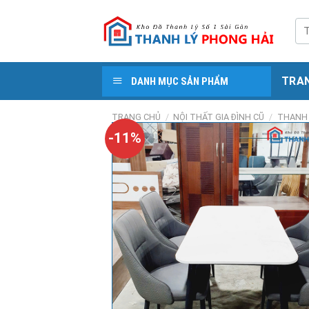
Skip
to
Tì
kiế
content
TRA
DANH MỤC SẢN PHẨM
TRANG CHỦ
/
NỘI THẤT GIA ĐÌNH CŨ
/
THANH 
-11%