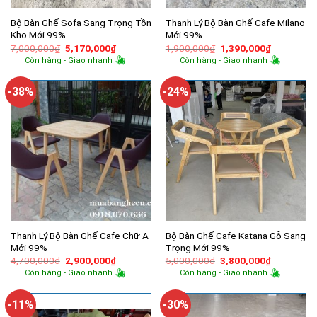
Bộ Bàn Ghế Sofa Sang Trọng Tồn
Thanh Lý Bộ Bàn Ghế Cafe Milano
Kho Mới 99%
Mới 99%
Giá
Giá
Giá
Giá
7,000,000
₫
5,170,000
₫
1,900,000
₫
1,390,000
₫
gốc
hiện
gốc
hiện
Còn hàng - Giao nhanh
Còn hàng - Giao nhanh
là:
tại
là:
tại
7,000,000₫.
là:
1,900,000₫.
là:
5,170,000₫.
1,390,000
-38%
-24%
Thanh Lý Bộ Bàn Ghế Cafe Chữ A
Bộ Bàn Ghế Cafe Katana Gỗ Sang
Mới 99%
Trọng Mới 99%
Giá
Giá
Giá
Giá
4,700,000
₫
2,900,000
₫
5,000,000
₫
3,800,000
₫
gốc
hiện
gốc
hiện
Còn hàng - Giao nhanh
Còn hàng - Giao nhanh
là:
tại
là:
tại
4,700,000₫.
là:
5,000,000₫.
là:
2,900,000₫.
3,800,000
-11%
-30%