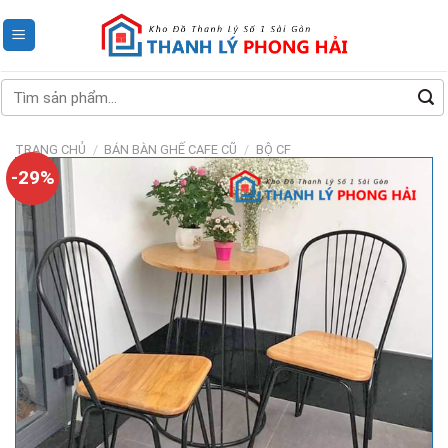
Skip
to
content
Tìm
kiếm:
TRANG CHỦ
/
BÁN BÀN GHẾ CAFE CŨ
/
BỘ CF
-29%