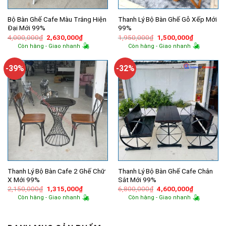
Bộ Bàn Ghế Cafe Màu Trắng Hiện
Thanh Lý Bộ Bàn Ghế Gỗ Xếp Mới
Đại Mới 99%
99%
Giá
Giá
Giá
Giá
4,000,000
₫
2,630,000
₫
1,950,000
₫
1,500,000
₫
gốc
hiện
gốc
hiện
Còn hàng - Giao nhanh
Còn hàng - Giao nhanh
là:
tại
là:
tại
4,000,000₫.
là:
1,950,000₫.
là:
2,630,000₫.
1,500,000
-39%
-32%
Thanh Lý Bộ Bàn Cafe 2 Ghế Chữ
Thanh Lý Bộ Bàn Ghế Cafe Chân
X Mới 99%
Sắt Mới 99%
Giá
Giá
Giá
Giá
2,150,000
₫
1,315,000
₫
6,800,000
₫
4,600,000
₫
gốc
hiện
gốc
hiện
Còn hàng - Giao nhanh
Còn hàng - Giao nhanh
là:
tại
là:
tại
2,150,000₫.
là:
6,800,000₫.
là:
1,315,000₫.
4,600,000