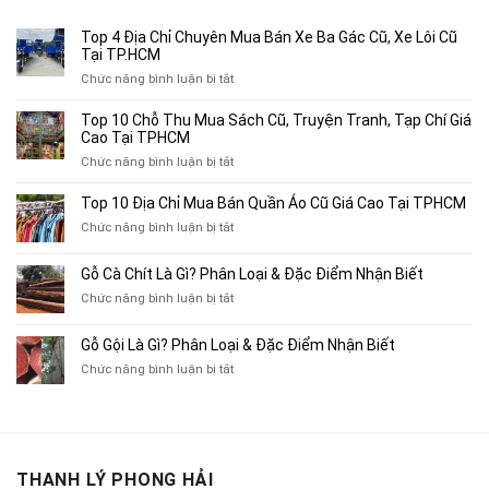
750,000₫.
Top 4 Địa Chỉ Chuyên Mua Bán Xe Ba Gác Cũ, Xe Lôi Cũ
Tại TP.HCM
ở
Chức năng bình luận bị tắt
Top
4
Top 10 Chỗ Thu Mua Sách Cũ, Truyện Tranh, Tạp Chí Giá
Địa
Cao Tại TPHCM
Chỉ
ở
Chức năng bình luận bị tắt
Chuyên
Top
Mua
10
Top 10 Địa Chỉ Mua Bán Quần Áo Cũ Giá Cao Tại TPHCM
Bán
Chỗ
Xe
ở
Chức năng bình luận bị tắt
Thu
Ba
Top
Mua
Gác
10
Gỗ Cà Chít Là Gì? Phân Loại & Đặc Điểm Nhận Biết
Sách
Cũ,
Địa
Cũ,
ở
Chức năng bình luận bị tắt
Xe
Chỉ
Truyện
Gỗ
Lôi
Mua
Tranh,
Cà
Cũ
Bán
Gỗ Gội Là Gì? Phân Loại & Đặc Điểm Nhận Biết
Tạp
Chít
Tại
Quần
Chí
ở
Chức năng bình luận bị tắt
Là
TP.HCM
Áo
Giá
Gỗ
Gì?
Cũ
Cao
Gội
Phân
Giá
Tại
Là
Loại
Cao
TPHCM
Gì?
&
Tại
Phân
Đặc
TPHCM
THANH LÝ PHONG HẢI
Loại
Điểm