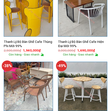
Thanh Lý Bộ Bàn Ghế Cafe Thùng
Thanh Lý Bộ Bàn Ghế Cafe Hiện
Phi Mới 99%
Đại Mới 99%
Giá
Giá
Giá
Giá
2,500,000
₫
1,940,000
₫
3,000,000
₫
1,690,000
₫
gốc
hiện
gốc
hiện
Còn hàng - Giao nhanh
Còn hàng - Giao nhanh
là:
tại
là:
tại
2,500,000₫.
là:
3,000,000₫.
là:
1,940,000₫.
1,690,000
-38%
-49%