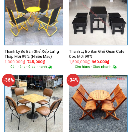
Thanh Lý Bộ Bàn Ghế Xếp Lưng
Thanh Lý Bộ Bàn Ghế Quán Cafe
Thấp Mới 99% (Nhiều Màu)
Cóc Mới 99%
Giá
Giá
Giá
Giá
1,300,000
₫
745,000
₫
1,500,000
₫
960,000
₫
gốc
hiện
gốc
hiện
Còn hàng - Giao nhanh
Còn hàng - Giao nhanh
là:
tại
là:
tại
1,300,000₫.
là:
1,500,000₫.
là:
745,000₫.
960,000₫.
-36%
-34%