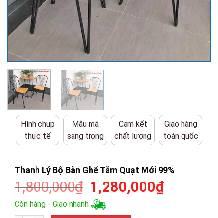
Hình chụp
Mẫu mã
Cam kết
Giao hàng
thực tế
sang trọng
chất lượng
toàn quốc
Thanh Lý Bộ Bàn Ghế Tăm Quạt Mới 99%
Giá
Giá
1,800,000
₫
1,280,000
₫
gốc
hiện
Còn hàng - Giao nhanh
là:
tại