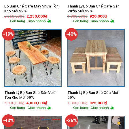
Bộ Bàn Ghế Cafe Mây Nhựa Tồn
Thanh Lý Bộ Bàn Ghế Cafe Sân
Kho Mới 99%
Vườn Mới 99%
Giá
Giá
Giá
Giá
3,650,000
₫
2,250,000
₫
1,800,000
₫
920,000
₫
gốc
hiện
gốc
hiện
Còn hàng - Giao nhanh
Còn hàng - Giao nhanh
là:
tại
là:
tại
3,650,000₫.
là:
1,800,000₫.
là:
2,250,000₫.
920,000₫.
-19%
-40%
Thanh Lý Bộ Bàn Ghế Sân Vườn
Thanh Lý Bộ Bàn Ghế Cóc Mới
Tồn Kho Mới 99%
99%
Giá
Giá
Giá
Giá
5,900,000
₫
4,800,000
₫
1,380,000
₫
825,000
₫
gốc
hiện
gốc
hiện
Còn hàng - Giao nhanh
Còn hàng - Giao nhanh
là:
tại
là:
tại
5,900,000₫.
là:
1,380,000₫.
là:
4,800,000₫.
825,000₫.
-43%
-36%