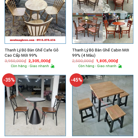
Thanh Lý Bộ Bàn Ghế Cafe Gỗ
Thanh Lý Bộ Bàn Ghế Cabin Mới
Cao Cấp Mới 99%
99% (4 Màu)
Giá
Giá
Giá
Giá
3,950,000
₫
2,305,000
₫
2,500,000
₫
1,805,000
₫
gốc
hiện
gốc
hiện
Còn hàng - Giao nhanh
Còn hàng - Giao nhanh
là:
tại
là:
tại
3,950,000₫.
là:
2,500,000₫.
là:
2,305,000₫.
1,805,000
-35%
-45%