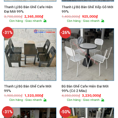
Thanh Lý Bộ Bàn Ghế Cafe Hiện
Thanh Lý Bộ Bàn Ghế Xếp Gỗ Mới
Đại Mới 99%
99%
Giá
Giá
Giá
Giá
3,700,000
₫
2,365,000
₫
1,400,000
₫
925,000
₫
gốc
hiện
gốc
hiện
Còn hàng - Giao nhanh
Còn hàng - Giao nhanh
là:
tại
là:
tại
3,700,000₫.
là:
1,400,000₫.
là:
2,365,000₫.
925,000₫.
-31%
-26%
Thanh Lý Bộ Bàn Ghế Cafe Mới
Bộ Bàn Ghế Cafe Hiện Đại Mới
99%
99% (Có 2 Màu)
Giá
Giá
Giá
Giá
1,900,000
₫
1,320,000
₫
4,350,000
₫
3,230,000
₫
gốc
hiện
gốc
hiện
Còn hàng - Giao nhanh
Còn hàng - Giao nhanh
là:
tại
là:
tại
1,900,000₫.
là:
4,350,000₫.
là:
1,320,000₫.
3,230,000
-31%
-50%