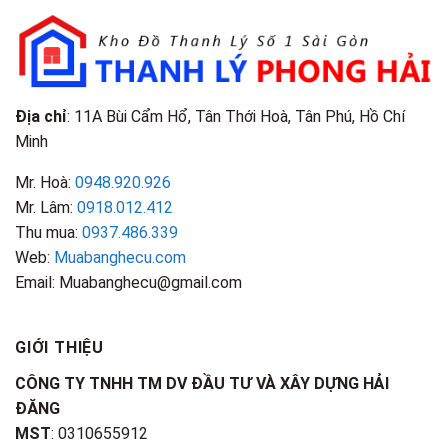
&
Nhận
Đặc
Biết
Điểm
Nhận
Biết
Địa chỉ
: 11A Bùi Cẩm Hổ, Tân Thới Hoà, Tân Phú, Hồ Chí
Minh
Mr. Hoà:
0948.920.926
Mr. Lâm:
0918.012.412
Thu mua:
0937.486.339
Web:
Muabanghecu.com
Email: Muabanghecu@gmail.com
GIỚI THIỆU
CÔNG TY TNHH TM DV ĐẦU TƯ VÀ XÂY DỰNG HẢI
ĐĂNG
MST
: 0310655912