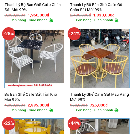
Thanh Lý Bộ Bàn Ghế Cafe Chân
Thanh Lý Bộ Bàn Ghế Cafe Gỗ
Sắt Mới 99%
Chân Sắt Mới 99%
Giá
Giá
Giá
Giá
3,000,000
₫
1,960,000
₫
2,400,000
₫
1,330,000
₫
gốc
hiện
gốc
hiện
Còn hàng - Giao nhanh
Còn hàng - Giao nhanh
là:
tại
là:
tại
3,000,000₫.
là:
2,400,000₫.
là:
1,960,000₫.
1,330,000
-28%
-24%
Bộ Bàn Ghế Cafe Sắt Tồn Kho
Thanh Lý Ghế Cafe Sắt Màu Vàng
Mới 99%
Mới 99%
Giá
Giá
Giá
Giá
4,000,000
₫
2,885,000
₫
960,000
₫
725,000
₫
gốc
hiện
gốc
hiện
Còn hàng - Giao nhanh
Còn hàng - Giao nhanh
là:
tại
là:
tại
4,000,000₫.
là:
960,000₫.
là:
2,885,000₫.
725,000₫.
-22%
-44%