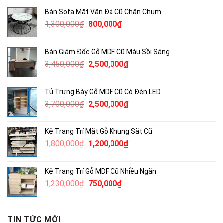
là:
tại
Bàn Sofa Mặt Vân Đá Cũ Chân Chụm
5,100,000₫.
là:
Giá
Giá
1,300,000
₫
800,000
₫
3,500,000₫.
gốc
hiện
là:
tại
Bàn Giám Đốc Gỗ MDF Cũ Màu Sồi Sáng
1,300,000₫.
là:
Giá
Giá
3,450,000
₫
2,500,000
₫
800,000₫.
gốc
hiện
là:
tại
Tủ Trưng Bày Gỗ MDF Cũ Có Đèn LED
3,450,000₫.
là:
Giá
Giá
3,700,000
₫
2,500,000
₫
2,500,000₫.
gốc
hiện
là:
tại
Kệ Trang Trí Mặt Gỗ Khung Sắt Cũ
3,700,000₫.
là:
Giá
Giá
1,800,000
₫
1,200,000
₫
2,500,000₫.
gốc
hiện
là:
tại
Kệ Trang Trí Gỗ MDF Cũ Nhiều Ngăn
1,800,000₫.
là:
Giá
Giá
1,230,000
₫
750,000
₫
1,200,000₫.
gốc
hiện
là:
tại
1,230,000₫.
là:
TIN TỨC MỚI