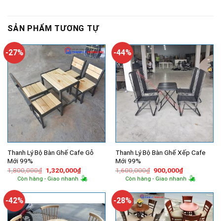
SẢN PHẨM TƯƠNG TỰ
-27%
-44%
Thanh Lý Bộ Bàn Ghế Cafe Gỗ
Thanh Lý Bộ Bàn Ghế Xếp Cafe
Mới 99%
Mới 99%
Giá
Giá
Giá
Giá
1,800,000
₫
1,320,000
₫
1,600,000
₫
900,000
₫
gốc
hiện
gốc
hiện
Còn hàng - Giao nhanh
Còn hàng - Giao nhanh
là:
tại
là:
tại
1,800,000₫.
là:
1,600,000₫.
là:
1,320,000₫.
900,000₫.
-42%
-28%