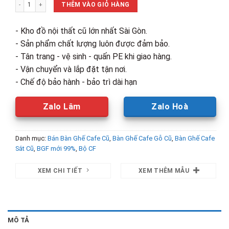
Thanh Lý Bộ Bàn Ghế Tăm Quạt Mới 99% số lượng
1,800,000₫.
là:
THÊM VÀO GIỎ HÀNG
1,280,00
- Kho đồ nội thất cũ lớn nhất Sài Gòn.
- Sản phẩm chất lượng luôn được đảm bảo.
- Tân trang - vệ sinh - quấn PE khi giao hàng.
- Vận chuyển và lắp đặt tận nơi.
- Chế độ bảo hành - bảo trì dài hạn
Zalo Lâm
Zalo Hoà
Danh mục:
Bán Bàn Ghế Cafe Cũ
,
Bàn Ghế Cafe Gỗ Cũ
,
Bàn Ghế Cafe
Sắt Cũ
,
BGF mới 99%
,
Bộ CF
XEM CHI TIẾT
XEM THÊM MẪU
MÔ TẢ