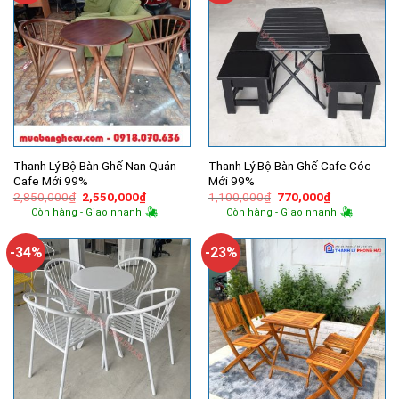
Thanh Lý Bộ Bàn Ghế Nan Quán
Thanh Lý Bộ Bàn Ghế Cafe Cóc
Cafe Mới 99%
Mới 99%
Giá
Giá
Giá
Giá
2,850,000
₫
2,550,000
₫
1,100,000
₫
770,000
₫
gốc
hiện
gốc
hiện
Còn hàng - Giao nhanh
Còn hàng - Giao nhanh
là:
tại
là:
tại
2,850,000₫.
là:
1,100,000₫.
là:
2,550,000₫.
770,000₫.
-34%
-23%