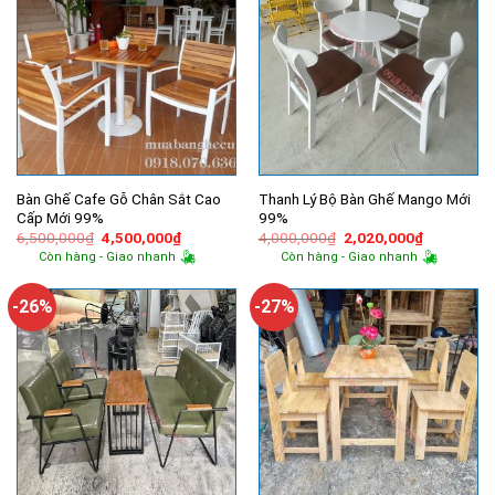
Bàn Ghế Cafe Gỗ Chân Sắt Cao
Thanh Lý Bộ Bàn Ghế Mango Mới
Cấp Mới 99%
99%
Giá
Giá
Giá
Giá
6,500,000
₫
4,500,000
₫
4,000,000
₫
2,020,000
₫
gốc
hiện
gốc
hiện
Còn hàng - Giao nhanh
Còn hàng - Giao nhanh
là:
tại
là:
tại
6,500,000₫.
là:
4,000,000₫.
là:
4,500,000₫.
2,020,000
-26%
-27%