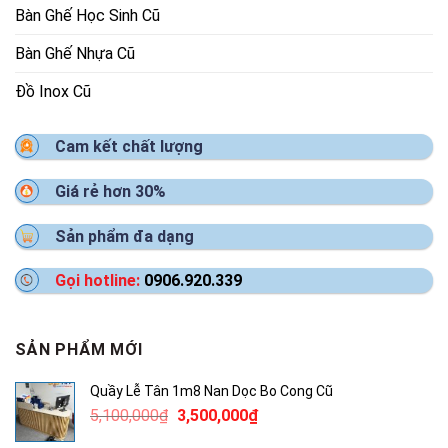
Bàn Ghế Học Sinh Cũ
Bàn Ghế Nhựa Cũ
Đồ Inox Cũ
Cam kết chất lượng
Giá rẻ hơn 30%
Sản phẩm đa dạng
Gọi hotline:
0906.920.339
SẢN PHẨM MỚI
Quầy Lễ Tân 1m8 Nan Dọc Bo Cong Cũ
Giá
Giá
5,100,000
₫
3,500,000
₫
gốc
hiện