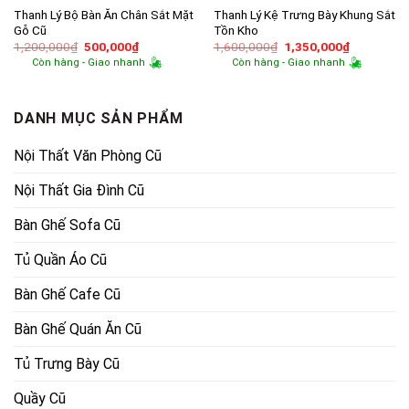
Thanh Lý Bộ Bàn Ăn Chân Sắt Mặt
Thanh Lý Kệ Trưng Bày Khung Sắt
Gỗ Cũ
Tồn Kho
Giá
Giá
Giá
Giá
1,200,000
₫
500,000
₫
1,600,000
₫
1,350,000
₫
gốc
hiện
gốc
hiện
Còn hàng - Giao nhanh
Còn hàng - Giao nhanh
là:
tại
là:
tại
1,200,000₫.
là:
1,600,000₫.
là:
500,000₫.
1,350,000
DANH MỤC SẢN PHẨM
Nội Thất Văn Phòng Cũ
Nội Thất Gia Đình Cũ
Bàn Ghế Sofa Cũ
Tủ Quần Áo Cũ
Bàn Ghế Cafe Cũ
Bàn Ghế Quán Ăn Cũ
Tủ Trưng Bày Cũ
Quầy Cũ