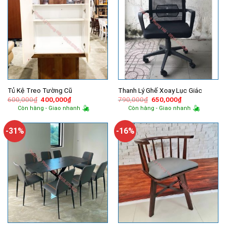
Tủ Kệ Treo Tường Cũ
Thanh Lý Ghế Xoay Lục Giác
Giá
Giá
Giá
Giá
600,000
₫
400,000
₫
790,000
₫
650,000
₫
gốc
hiện
gốc
hiện
Còn hàng - Giao nhanh
Còn hàng - Giao nhanh
là:
tại
là:
tại
600,000₫.
là:
790,000₫.
là:
400,000₫.
650,000₫.
-31%
-16%