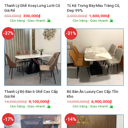
Thanh Lý Ghế Xoay Lưng Lưới Cũ
Tủ Kệ Trưng Bày Màu Trắng Cũ,
Giá Rẻ
Đẹp 99%
Giá
Giá
Giá
Giá
550,000
₫
300,000
₫
2,000,000
₫
1,600,000
₫
gốc
hiện
gốc
hiện
Còn hàng - Giao nhanh
Còn hàng - Giao nhanh
là:
tại
là:
tại
550,000₫.
là:
2,000,000₫.
là:
300,000₫.
1,600,000
-37%
-31%
Thanh Lý Bộ Bàn 6 Ghế Cao Cấp
Bộ Bàn Ăn Luxury Cao Cấp Tồn
Giá Rẻ
Kho
Giá
Giá
Giá
Giá
14,500,000
₫
9,100,000
₫
10,000,000
₫
6,900,000
₫
gốc
hiện
gốc
hiện
Còn hàng - Giao nhanh
Còn hàng - Giao nhanh
là:
tại
là:
tại
14,500,000₫.
là:
10,000,000₫.
là:
9,100,000₫.
6,900,00
-17%
-14%