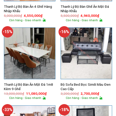
Thanh Lý Bộ Bàn Ăn 4 Ghế Hàng
Thanh Lý Bộ Bàn Ghế Ăn Mặt Đá
Nhập Khẩu
Nhập Khẩu
Giá
Giá
Giá
Giá
5,000,000
₫
4,550,000
₫
5,500,000
₫
4,940,000
₫
gốc
hiện
gốc
hiện
Còn hàng - Giao nhanh
Còn hàng - Giao nhanh
là:
tại
là:
tại
5,000,000₫.
là:
5,500,000₫.
là:
4,550,000₫.
4,940,000
-15%
-16%
Thanh Lý Bộ Bàn Ăn Mặt Đá 1m8
Bộ Sofa Bed Bọc Simili Màu Đen
Kèm 9 Ghế
Cao Cấp
Giá
Giá
Giá
Giá
13,000,000
₫
11,080,000
₫
3,200,000
₫
2,700,000
₫
gốc
hiện
gốc
hiện
Còn hàng - Giao nhanh
Còn hàng - Giao nhanh
là:
tại
là:
tại
13,000,000₫.
là:
3,200,000₫.
là:
11,080,000₫.
2,700,000
-33%
-18%