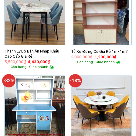
Thanh Lý Bộ Bàn Ăn Nhập Khẩu
Tủ Kệ Đứng Cũ Giá Rẻ 1mx1m7
Cao Cấp Giá Rẻ
Giá
Giá
2,000,000
₫
1,200,000
₫
gốc
hiện
Giá
Giá
5,500,000
₫
4,630,000
₫
Còn hàng - Giao nhanh
là:
tại
gốc
hiện
Còn hàng - Giao nhanh
2,000,000₫.
là:
là:
tại
1,200,000
5,500,000₫.
là:
4,630,000₫.
-32%
-18%