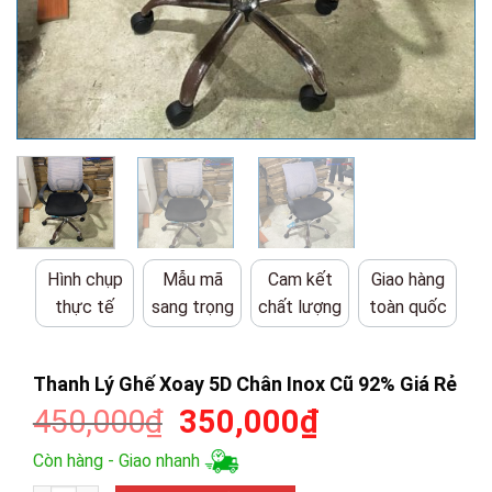
Hình chụp
Mẫu mã
Cam kết
Giao hàng
thực tế
sang trọng
chất lượng
toàn quốc
Thanh Lý Ghế Xoay 5D Chân Inox Cũ 92% Giá Rẻ
Giá
Giá
450,000
₫
350,000
₫
gốc
hiện
Còn hàng - Giao nhanh
là:
tại