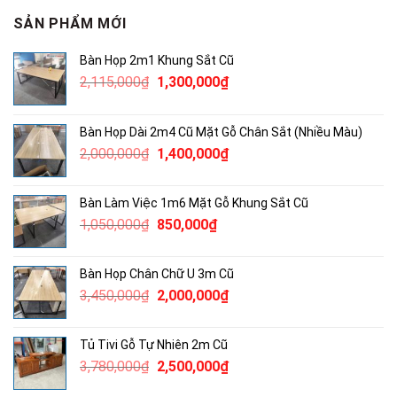
SẢN PHẨM MỚI
Bàn Họp 2m1 Khung Sắt Cũ
Giá
Giá
2,115,000
₫
1,300,000
₫
gốc
hiện
là:
tại
Bàn Họp Dài 2m4 Cũ Mặt Gỗ Chân Sắt (Nhiều Màu)
2,115,000₫.
là:
Giá
Giá
2,000,000
₫
1,400,000
₫
1,300,000₫.
gốc
hiện
là:
tại
Bàn Làm Việc 1m6 Mặt Gỗ Khung Sắt Cũ
2,000,000₫.
là:
Giá
Giá
1,050,000
₫
850,000
₫
1,400,000₫.
gốc
hiện
là:
tại
Bàn Họp Chân Chữ U 3m Cũ
1,050,000₫.
là:
Giá
Giá
3,450,000
₫
2,000,000
₫
850,000₫.
gốc
hiện
là:
tại
Tủ Tivi Gỗ Tự Nhiên 2m Cũ
3,450,000₫.
là:
Giá
Giá
3,780,000
₫
2,500,000
₫
2,000,000₫.
gốc
hiện