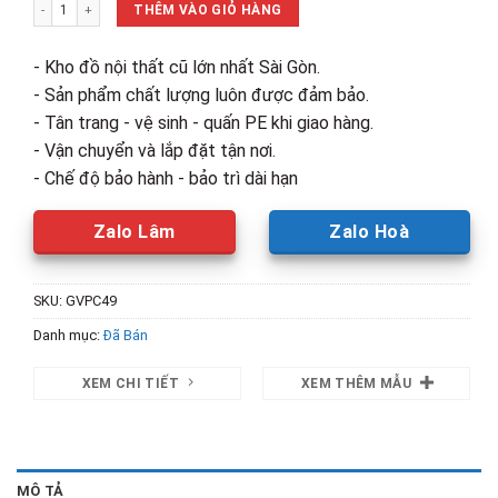
Thanh Lý Ghế Xoay 5D Chân Inox Cũ 92% Giá Rẻ số lượng
450,000₫.
là:
THÊM VÀO GIỎ HÀNG
350,000₫.
- Kho đồ nội thất cũ lớn nhất Sài Gòn.
- Sản phẩm chất lượng luôn được đảm bảo.
- Tân trang - vệ sinh - quấn PE khi giao hàng.
- Vận chuyển và lắp đặt tận nơi.
- Chế độ bảo hành - bảo trì dài hạn
Zalo Lâm
Zalo Hoà
SKU:
GVPC49
Danh mục:
Đã Bán
XEM CHI TIẾT
XEM THÊM MẪU
MÔ TẢ