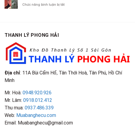
Chít
Tại
Quần
Chí
ở
Chức năng bình luận bị tắt
Là
TP.HCM
Áo
Giá
Gỗ
Gì?
Cũ
Cao
Gội
Phân
Giá
Tại
Là
Loại
Cao
TPHCM
Gì?
&
Tại
Phân
Đặc
TPHCM
THANH LÝ PHONG HẢI
Loại
Điểm
&
Nhận
Đặc
Biết
Điểm
Nhận
Biết
Địa chỉ
: 11A Bùi Cẩm Hổ, Tân Thới Hoà, Tân Phú, Hồ Chí
Minh
Mr. Hoà:
0948.920.926
Mr. Lâm:
0918.012.412
Thu mua:
0937.486.339
Web:
Muabanghecu.com
Email: Muabanghecu@gmail.com