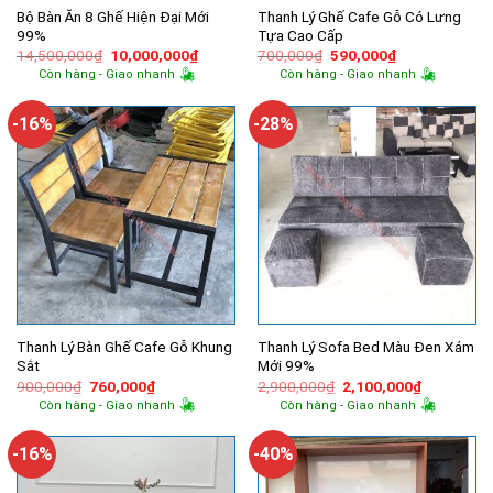
Bộ Bàn Ăn 8 Ghế Hiện Đại Mới
Thanh Lý Ghế Cafe Gỗ Có Lưng
99%
Tựa Cao Cấp
Giá
Giá
Giá
Giá
14,500,000
₫
10,000,000
₫
700,000
₫
590,000
₫
gốc
hiện
gốc
hiện
Còn hàng - Giao nhanh
Còn hàng - Giao nhanh
là:
tại
là:
tại
14,500,000₫.
là:
700,000₫.
là:
10,000,000₫.
590,000₫.
-16%
-28%
Thanh Lý Bàn Ghế Cafe Gỗ Khung
Thanh Lý Sofa Bed Màu Đen Xám
Sắt
Mới 99%
Giá
Giá
Giá
Giá
900,000
₫
760,000
₫
2,900,000
₫
2,100,000
₫
gốc
hiện
gốc
hiện
Còn hàng - Giao nhanh
Còn hàng - Giao nhanh
là:
tại
là:
tại
900,000₫.
là:
2,900,000₫.
là:
760,000₫.
2,100,000
-16%
-40%