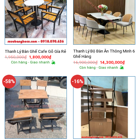
Thanh Lý Bộ Bàn Ăn Thông Minh 6
Thanh Lý Bàn Ghế Cafe Gỗ Gía Rẻ
Ghế Hàng
Giá
Giá
1,950,000
₫
1,800,000
₫
gốc
hiện
Giá
Giá
16,900,000
₫
14,300,000
₫
Còn hàng - Giao nhanh
là:
tại
gốc
hiện
Còn hàng - Giao nhanh
1,950,000₫.
là:
là:
tại
1,800,000₫.
16,900,000₫.
là:
14,300,
-58%
-16%