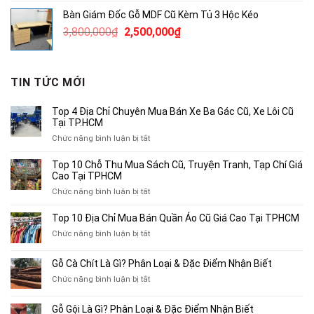
là:
tại
Bàn Giám Đốc Gỗ MDF Cũ Kèm Tủ 3 Hộc Kéo
3,780,000₫.
là:
Giá
Giá
3,800,000
₫
2,500,000
₫
2,500,000₫.
gốc
hiện
là:
tại
3,800,000₫.
là:
TIN TỨC MỚI
2,500,000₫.
Top 4 Địa Chỉ Chuyên Mua Bán Xe Ba Gác Cũ, Xe Lôi Cũ
Tại TP.HCM
ở
Chức năng bình luận bị tắt
Top
4
Top 10 Chỗ Thu Mua Sách Cũ, Truyện Tranh, Tạp Chí Giá
Địa
Cao Tại TPHCM
Chỉ
ở
Chức năng bình luận bị tắt
Chuyên
Top
Mua
10
Top 10 Địa Chỉ Mua Bán Quần Áo Cũ Giá Cao Tại TPHCM
Bán
Chỗ
Xe
ở
Chức năng bình luận bị tắt
Thu
Ba
Top
Mua
Gác
10
Gỗ Cà Chít Là Gì? Phân Loại & Đặc Điểm Nhận Biết
Sách
Cũ,
Địa
Cũ,
ở
Chức năng bình luận bị tắt
Xe
Chỉ
Truyện
Gỗ
Lôi
Mua
Tranh,
Cà
Cũ
Bán
Gỗ Gội Là Gì? Phân Loại & Đặc Điểm Nhận Biết
Tạp