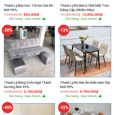
Thanh Lý Bàn Học Trẻ Em Giá Rẻ
Thanh Lý Bộ Bàn 6 Ghế Mặt Tròn
Mới 99%
Đẳng Cấp (Nhiều Màu)
Giá
Giá
Giá
Giá
1,250,000
₫
850,000
₫
12,200,000
₫
10,000,000
₫
gốc
hiện
gốc
hiện
Còn hàng - Giao nhanh
Còn hàng - Giao nhanh
là:
tại
là:
tại
1,250,000₫.
là:
12,200,000₫.
là:
850,000₫.
10,000,
-30%
-13%
Thanh Lý Băng Sofa Ngã Thành
Thanh Lý Bộ Bàn Ăn Kiểu Hiện Đại
Giường Mới 99%
Mới 99%
Giá
Giá
Giá
Giá
2,980,000
₫
2,100,000
₫
5,500,000
₫
4,780,000
₫
gốc
hiện
gốc
hiện
Còn hàng - Giao nhanh
Còn hàng - Giao nhanh
là:
tại
là:
tại
2,980,000₫.
là:
5,500,000₫.
là:
2,100,000₫.
4,780,000
-40%
-32%