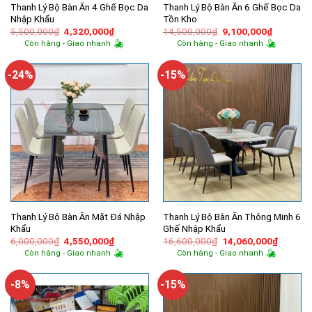
Thanh Lý Bộ Bàn Ăn 4 Ghế Bọc Da
Thanh Lý Bộ Bàn Ăn 6 Ghế Bọc Da
Nhập Khẩu
Tồn Kho
Giá
Giá
Giá
Giá
5,500,000
₫
4,320,000
₫
14,500,000
₫
9,100,000
₫
gốc
hiện
gốc
hiện
Còn hàng - Giao nhanh
Còn hàng - Giao nhanh
là:
tại
là:
tại
5,500,000₫.
là:
14,500,000₫.
là:
4,320,000₫.
9,100,00
-24%
-15%
Thanh Lý Bộ Bàn Ăn Mặt Đá Nhập
Thanh Lý Bộ Bàn Ăn Thông Minh 6
Khẩu
Ghế Nhập Khẩu
Giá
Giá
Giá
Giá
6,000,000
₫
4,550,000
₫
16,600,000
₫
14,060,000
₫
gốc
hiện
gốc
hiện
Còn hàng - Giao nhanh
Còn hàng - Giao nhanh
là:
tại
là:
tại
6,000,000₫.
là:
16,600,000₫.
là:
4,550,000₫.
14,060,
-8%
-15%