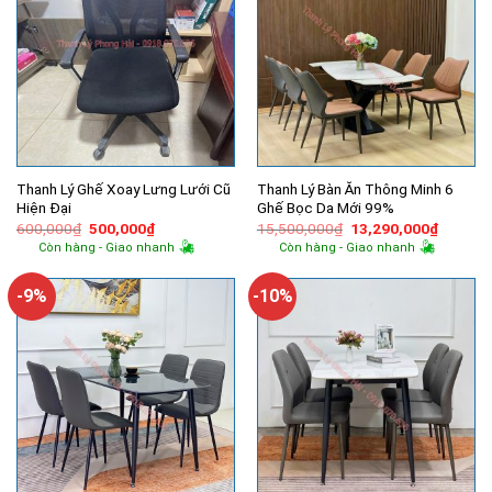
Thanh Lý Ghế Xoay Lưng Lưới Cũ
Thanh Lý Bàn Ăn Thông Minh 6
Hiện Đại
Ghế Bọc Da Mới 99%
Giá
Giá
Giá
Giá
600,000
₫
500,000
₫
15,500,000
₫
13,290,000
₫
gốc
hiện
gốc
hiện
Còn hàng - Giao nhanh
Còn hàng - Giao nhanh
là:
tại
là:
tại
600,000₫.
là:
15,500,000₫.
là:
500,000₫.
13,290,
-9%
-10%