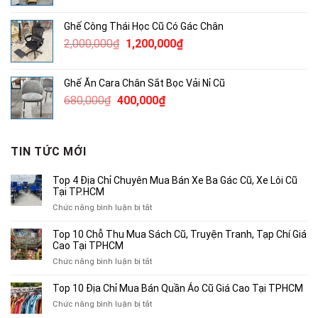
gốc
hiện
là:
tại
Ghế Công Thái Học Cũ Có Gác Chân
145,000₫.
là:
Giá
Giá
2,000,000
₫
1,200,000
₫
100,000₫.
gốc
hiện
là:
tại
Ghế Ăn Cara Chân Sắt Bọc Vải Nỉ Cũ
2,000,000₫.
là:
Giá
Giá
680,000
₫
400,000
₫
1,200,000₫.
gốc
hiện
là:
tại
680,000₫.
là:
TIN TỨC MỚI
400,000₫.
Top 4 Địa Chỉ Chuyên Mua Bán Xe Ba Gác Cũ, Xe Lôi Cũ
Tại TP.HCM
ở
Chức năng bình luận bị tắt
Top
4
Top 10 Chỗ Thu Mua Sách Cũ, Truyện Tranh, Tạp Chí Giá
Địa
Cao Tại TPHCM
Chỉ
ở
Chức năng bình luận bị tắt
Chuyên
Top
Mua
10
Top 10 Địa Chỉ Mua Bán Quần Áo Cũ Giá Cao Tại TPHCM
Bán
Chỗ
Xe
ở
Chức năng bình luận bị tắt
Thu
Ba
Top