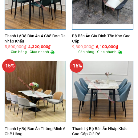
Thanh Lý Bộ Bàn Ăn 4 Ghế Bọc Da
Bộ Bàn Ăn Gia Đình Tồn Kho Cao
Nhập Khẩu
Cấp
Giá
Giá
Giá
Giá
5,500,000
₫
4,320,000
₫
9,300,000
₫
6,100,000
₫
gốc
hiện
gốc
hiện
Còn hàng - Giao nhanh
Còn hàng - Giao nhanh
là:
tại
là:
tại
5,500,000₫.
là:
9,300,000₫.
là:
4,320,000₫.
6,100,000
-15%
-16%
Thanh Lý Bộ Bàn Ăn Thông Minh 6
Thanh Lý Bộ Bàn Ăn Nhập Khẩu
Ghế Hàng
Cao Cấp Giá Rẻ