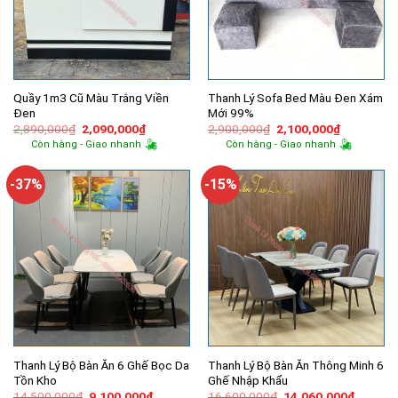
Quầy 1m3 Cũ Màu Trắng Viền
Thanh Lý Sofa Bed Màu Đen Xám
Đen
Mới 99%
Giá
Giá
Giá
Giá
2,890,000
₫
2,090,000
₫
2,900,000
₫
2,100,000
₫
gốc
hiện
gốc
hiện
Còn hàng - Giao nhanh
Còn hàng - Giao nhanh
là:
tại
là:
tại
2,890,000₫.
là:
2,900,000₫.
là:
2,090,000₫.
2,100,000
-37%
-15%
Thanh Lý Bộ Bàn Ăn 6 Ghế Bọc Da
Thanh Lý Bộ Bàn Ăn Thông Minh 6
Tồn Kho
Ghế Nhập Khẩu
Giá
Giá
Giá
Giá
14,500,000
₫
9,100,000
₫
16,600,000
₫
14,060,000
₫