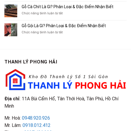
Mua
Gác
10
Gỗ Cà Chít Là Gì? Phân Loại & Đặc Điểm Nhận Biết
Sách
Cũ,
Địa
Cũ,
ở
Chức năng bình luận bị tắt
Xe
Chỉ
Truyện
Gỗ
Lôi
Mua
Tranh,
Cà
Cũ
Bán
Gỗ Gội Là Gì? Phân Loại & Đặc Điểm Nhận Biết
Tạp
Chít
Tại
Quần
Chí
ở
Chức năng bình luận bị tắt
Là
TP.HCM
Áo
Giá
Gỗ
Gì?
Cũ
Cao
Gội
Phân
Giá
Tại
Là
Loại
Cao
TPHCM
Gì?
&
Tại
Phân
Đặc
TPHCM
THANH LÝ PHONG HẢI
Loại
Điểm
&
Nhận
Đặc
Biết
Điểm
Nhận
Biết
Địa chỉ
: 11A Bùi Cẩm Hổ, Tân Thới Hoà, Tân Phú, Hồ Chí
Minh
Mr. Hoà:
0948.920.926
Mr. Lâm:
0918.012.412