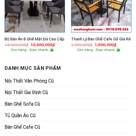
Bộ Bàn Ăn 8 Ghế Mặt Đá Cao Cấp
Thanh Lý Bàn Ghế Cafe Gỗ Gía Rẻ
Giá
Giá
Giá
Giá
14,500,000
₫
10,600,000
₫
1,950,000
₫
1,800,000
₫
gốc
hiện
gốc
hiện
Còn hàng - Giao nhanh
Còn hàng - Giao nhanh
là:
tại
là:
tại
14,500,000₫.
là:
1,950,000₫.
là:
10,600,000₫.
1,800,000
DANH MỤC SẢN PHẨM
Nội Thất Văn Phòng Cũ
Nội Thất Gia Đình Cũ
Bàn Ghế Sofa Cũ
Tủ Quần Áo Cũ
Bàn Ghế Cafe Cũ