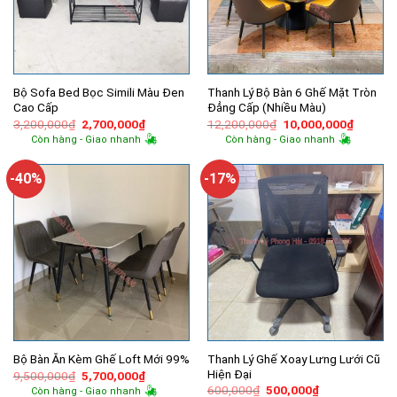
Bộ Sofa Bed Bọc Simili Màu Đen
Thanh Lý Bộ Bàn 6 Ghế Mặt Tròn
Cao Cấp
Đẳng Cấp (Nhiều Màu)
Giá
Giá
Giá
Giá
3,200,000
₫
2,700,000
₫
12,200,000
₫
10,000,000
₫
gốc
hiện
gốc
hiện
Còn hàng - Giao nhanh
Còn hàng - Giao nhanh
là:
tại
là:
tại
3,200,000₫.
là:
12,200,000₫.
là:
2,700,000₫.
10,000,
-40%
-17%
Thanh Lý Ghế Xoay Lưng Lưới Cũ
Bộ Bàn Ăn Kèm Ghế Loft Mới 99%
Hiện Đại
Giá
Giá
9,500,000
₫
5,700,000
₫
gốc
hiện
Giá
Giá
600,000
₫
500,000
₫
Còn hàng - Giao nhanh