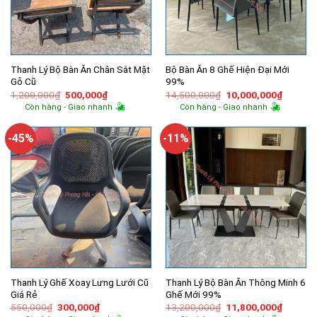
Thanh Lý Bộ Bàn Ăn Chân Sắt Mặt
Bộ Bàn Ăn 8 Ghế Hiện Đại Mới
Gỗ Cũ
99%
Giá
Giá
Giá
Giá
1,200,000
₫
500,000
₫
14,500,000
₫
10,000,000
₫
gốc
hiện
gốc
hiện
Còn hàng - Giao nhanh
Còn hàng - Giao nhanh
là:
tại
là:
tại
1,200,000₫.
là:
14,500,000₫.
là:
500,000₫.
10,000,
-45%
-11%
Thanh Lý Ghế Xoay Lưng Lưới Cũ
Thanh Lý Bộ Bàn Ăn Thông Minh 6
Giá Rẻ
Ghế Mới 99%
Giá
Giá
Giá
Giá
550,000
₫
300,000
₫
13,200,000
₫
11,800,000
₫
gốc
hiện
gốc
hiện