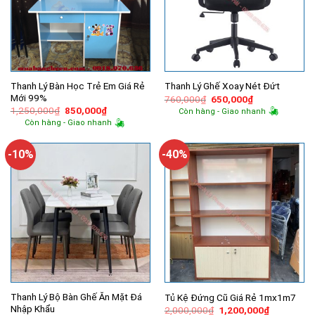
Thanh Lý Bàn Học Trẻ Em Giá Rẻ
Thanh Lý Ghế Xoay Nét Đứt
Mới 99%
Giá
Giá
760,000
₫
650,000
₫
gốc
hiện
Giá
Giá
1,250,000
₫
850,000
₫
Còn hàng - Giao nhanh
là:
tại
gốc
hiện
Còn hàng - Giao nhanh
760,000₫.
là:
là:
tại
650,000₫.
1,250,000₫.
là:
850,000₫.
-10%
-40%
Thanh Lý Bộ Bàn Ghế Ăn Mặt Đá
Tủ Kệ Đứng Cũ Giá Rẻ 1mx1m7
Nhập Khẩu
Giá
Giá
2,000,000
₫
1,200,000
₫