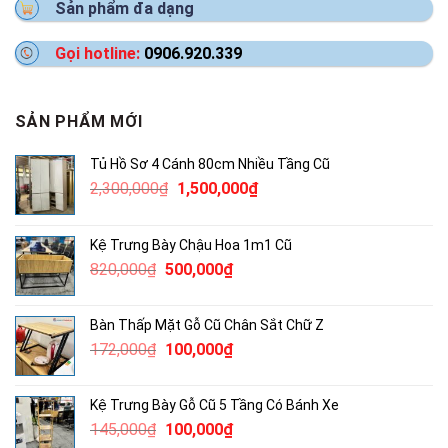
Sản phẩm đa dạng
Gọi hotline:
0906.920.339
SẢN PHẨM MỚI
Tủ Hồ Sơ 4 Cánh 80cm Nhiều Tầng Cũ
Giá
Giá
2,300,000
₫
1,500,000
₫
gốc
hiện
là:
tại
Kệ Trưng Bày Chậu Hoa 1m1 Cũ
2,300,000₫.
là:
Giá
Giá
820,000
₫
500,000
₫
1,500,000₫.
gốc
hiện
là:
tại
Bàn Thấp Mặt Gỗ Cũ Chân Sắt Chữ Z
820,000₫.
là:
Giá
Giá
172,000
₫
100,000
₫
500,000₫.
gốc
hiện
là:
tại
Kệ Trưng Bày Gỗ Cũ 5 Tầng Có Bánh Xe
172,000₫.
là:
Giá
Giá
145,000
₫
100,000
₫
100,000₫.