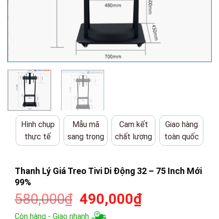
Hình chụp
Mẫu mã
Cam kết
Giao hàng
thực tế
sang trọng
chất lượng
toàn quốc
Thanh Lý Giá Treo Tivi Di Động 32 – 75 Inch Mới
99%
Giá
Giá
580,000
₫
490,000
₫
gốc
hiện
Còn hàng - Giao nhanh