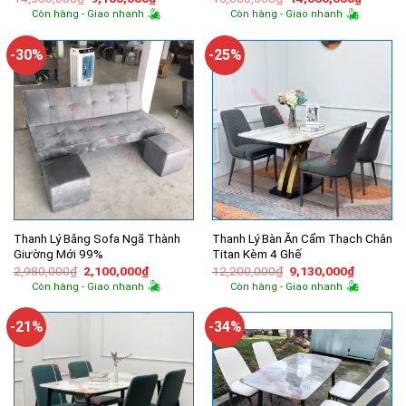
gốc
hiện
gốc
hiện
Còn hàng - Giao nhanh
Còn hàng - Giao nhanh
là:
tại
là:
tại
14,500,000₫.
là:
16,600,000₫.
là:
9,100,000₫.
14,060,
-30%
-25%
Thanh Lý Băng Sofa Ngã Thành
Thanh Lý Bàn Ăn Cẩm Thạch Chân
Giường Mới 99%
Titan Kèm 4 Ghế
Giá
Giá
Giá
Giá
2,980,000
₫
2,100,000
₫
12,200,000
₫
9,130,000
₫
gốc
hiện
gốc
hiện
Còn hàng - Giao nhanh
Còn hàng - Giao nhanh
là:
tại
là:
tại
2,980,000₫.
là:
12,200,000₫.
là:
2,100,000₫.
9,130,00
-21%
-34%