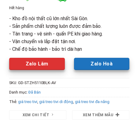
là:
tại
Hết hàng
580,000₫.
là:
- Kho đồ nội thất cũ lớn nhất Sài Gòn.
490,000₫.
- Sản phẩm chất lượng luôn được đảm bảo.
- Tân trang - vệ sinh - quấn PE khi giao hàng.
- Vận chuyển và lắp đặt tận nơi.
- Chế độ bảo hành - bảo trì dài hạn
Zalo Lâm
Zalo Hoà
SKU:
GD-STZH5110BLK-AV
Danh mục:
Đã Bán
Thẻ:
giá treo tivi
,
giá treo tivi di động
,
giá treo tivi đa năng
XEM CHI TIẾT
XEM THÊM MẪU