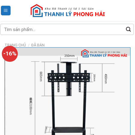
Skip
to
content
Tìm
kiếm:
TRANG CHỦ
/
ĐÃ BÁN
-16%