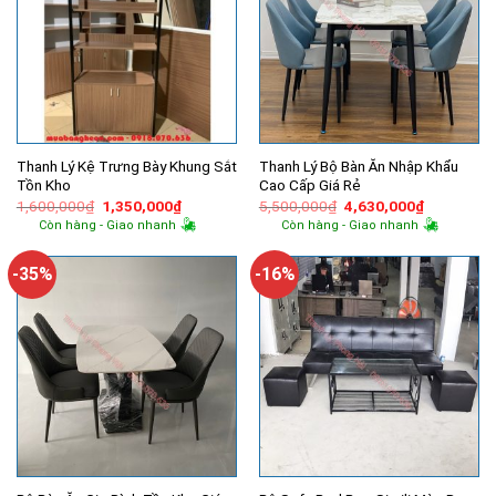
Thanh Lý Kệ Trưng Bày Khung Sắt
Thanh Lý Bộ Bàn Ăn Nhập Khẩu
Tồn Kho
Cao Cấp Giá Rẻ
Giá
Giá
Giá
Giá
1,600,000
₫
1,350,000
₫
5,500,000
₫
4,630,000
₫
gốc
hiện
gốc
hiện
Còn hàng - Giao nhanh
Còn hàng - Giao nhanh
là:
tại
là:
tại
1,600,000₫.
là:
5,500,000₫.
là:
1,350,000₫.
4,630,000
-35%
-16%