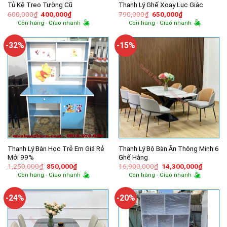
Tủ Kệ Treo Tường Cũ
Thanh Lý Ghế Xoay Lục Giác
Giá
Giá
Giá
Giá
600,000
₫
400,000
₫
790,000
₫
650,000
₫
gốc
hiện
gốc
hiện
Còn hàng - Giao nhanh
Còn hàng - Giao nhanh
là:
tại
là:
tại
600,000₫.
là:
790,000₫.
là:
400,000₫.
650,000₫.
-32%
-15%
Thanh Lý Bàn Học Trẻ Em Giá Rẻ
Thanh Lý Bộ Bàn Ăn Thông Minh 6
Mới 99%
Ghế Hàng
Giá
Giá
Giá
Giá
1,250,000
₫
850,000
₫
16,900,000
₫
14,300,000
₫
gốc
hiện
gốc
hiện
Còn hàng - Giao nhanh
Còn hàng - Giao nhanh
là:
tại
là:
tại
1,250,000₫.
là:
16,900,000₫.
là:
850,000₫.
14,300,
-24%
-20%