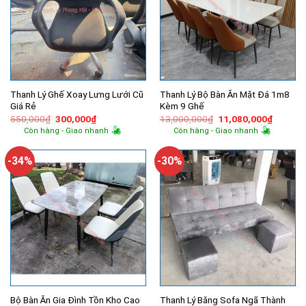
Thanh Lý Ghế Xoay Lưng Lưới Cũ
Thanh Lý Bộ Bàn Ăn Mặt Đá 1m8
Giá Rẻ
Kèm 9 Ghế
Giá
Giá
Giá
Giá
550,000
₫
300,000
₫
13,000,000
₫
11,080,000
₫
gốc
hiện
gốc
hiện
Còn hàng - Giao nhanh
Còn hàng - Giao nhanh
là:
tại
là:
tại
550,000₫.
là:
13,000,000₫.
là:
300,000₫.
11,080,
-34%
-30%
Bộ Bàn Ăn Gia Đình Tồn Kho Cao
Thanh Lý Băng Sofa Ngã Thành