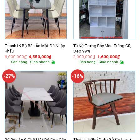
Thanh Lý Bộ Bàn Ăn Mặt Đá Nhập
Tủ Kệ Trưng Bày Màu Trắng Cũ,
Khẩu
Đẹp 99%
Giá
Giá
Giá
Giá
6,000,000
₫
4,550,000
₫
2,000,000
₫
1,600,000
₫
gốc
hiện
gốc
hiện
Còn hàng - Giao nhanh
Còn hàng - Giao nhanh
là:
tại
là:
tại
6,000,000₫.
là:
2,000,000₫.
là:
4,550,000₫.
1,600,000
-27%
-16%
Thanh Lý Ghế Cafe Gỗ Có Lưng
Bộ Bàn Ăn 8 Ghế Mặt Đá Cao Cấp