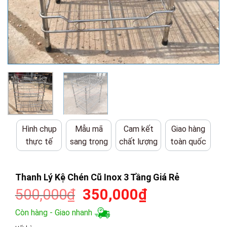
Hình chụp
Mẫu mã
Cam kết
Giao hàng
thực tế
sang trọng
chất lượng
toàn quốc
Thanh Lý Kệ Chén Cũ Inox 3 Tầng Giá Rẻ
Giá
Giá
500,000
₫
350,000
₫
gốc
hiện
Còn hàng - Giao nhanh
là:
tại