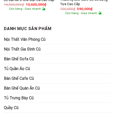
Tựa Cao Cấp
Giá
Giá
14,500,000
₫
10,600,000
₫
gốc
hiện
Giá
Giá
700,000
₫
590,000
₫
Còn hàng - Giao nhanh
là:
tại
gốc
hiện
Còn hàng - Giao nhanh
14,500,000₫.
là:
là:
tại
10,600,000₫.
700,000₫.
là:
590,000₫.
DANH MỤC SẢN PHẨM
Nội Thất Văn Phòng Cũ
Nội Thất Gia Đình Cũ
Bàn Ghế Sofa Cũ
Tủ Quần Áo Cũ
Bàn Ghế Cafe Cũ
Bàn Ghế Quán Ăn Cũ
Tủ Trưng Bày Cũ
Quầy Cũ