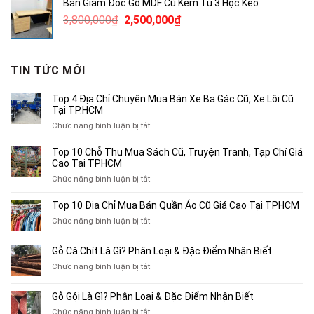
Bàn Giám Đốc Gỗ MDF Cũ Kèm Tủ 3 Hộc Kéo
3,780,000₫.
là:
Giá
Giá
3,800,000
₫
2,500,000
₫
2,500,000₫.
gốc
hiện
là:
tại
3,800,000₫.
là:
TIN TỨC MỚI
2,500,000₫.
Top 4 Địa Chỉ Chuyên Mua Bán Xe Ba Gác Cũ, Xe Lôi Cũ
Tại TP.HCM
ở
Chức năng bình luận bị tắt
Top
4
Top 10 Chỗ Thu Mua Sách Cũ, Truyện Tranh, Tạp Chí Giá
Địa
Cao Tại TPHCM
Chỉ
ở
Chức năng bình luận bị tắt
Chuyên
Top
Mua
10
Top 10 Địa Chỉ Mua Bán Quần Áo Cũ Giá Cao Tại TPHCM
Bán
Chỗ
Xe
ở
Chức năng bình luận bị tắt
Thu
Ba
Top
Mua
Gác
10
Gỗ Cà Chít Là Gì? Phân Loại & Đặc Điểm Nhận Biết
Sách
Cũ,
Địa
Cũ,
ở
Chức năng bình luận bị tắt
Xe
Chỉ
Truyện
Gỗ
Lôi
Mua
Tranh,
Cà
Cũ
Bán
Gỗ Gội Là Gì? Phân Loại & Đặc Điểm Nhận Biết
Tạp
Chít
Tại
Quần
Chí
ở
Chức năng bình luận bị tắt
Là