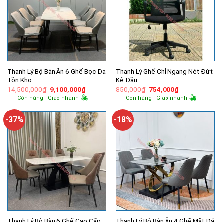
Thanh Lý Bộ Bàn Ăn 6 Ghế Bọc Da
Thanh Lý Ghế Chỉ Ngang Nét Đứt
Tồn Kho
Kê Đầu
Giá
Giá
Giá
Giá
14,500,000
₫
9,100,000
₫
850,000
₫
754,000
₫
gốc
hiện
gốc
hiện
Còn hàng - Giao nhanh
Còn hàng - Giao nhanh
là:
tại
là:
tại
14,500,000₫.
là:
850,000₫.
là:
9,100,000₫.
754,000₫.
-37%
-18%
Thanh Lý Bộ Bàn 6 Ghế Cao Cấp
Thanh Lý Bộ Bàn Ăn 4 Ghế Mặt Đá