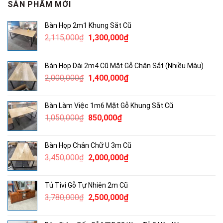
SẢN PHẨM MỚI
Bàn Họp 2m1 Khung Sắt Cũ
Giá
Giá
2,115,000
₫
1,300,000
₫
gốc
hiện
là:
tại
Bàn Họp Dài 2m4 Cũ Mặt Gỗ Chân Sắt (Nhiều Màu)
2,115,000₫.
là:
Giá
Giá
2,000,000
₫
1,400,000
₫
1,300,000₫.
gốc
hiện
là:
tại
Bàn Làm Việc 1m6 Mặt Gỗ Khung Sắt Cũ
2,000,000₫.
là:
Giá
Giá
1,050,000
₫
850,000
₫
1,400,000₫.
gốc
hiện
là:
tại
Bàn Họp Chân Chữ U 3m Cũ
1,050,000₫.
là:
Giá
Giá
3,450,000
₫
2,000,000
₫
850,000₫.
gốc
hiện
là:
tại
Tủ Tivi Gỗ Tự Nhiên 2m Cũ
3,450,000₫.
là:
Giá
Giá
3,780,000
₫
2,500,000
₫
2,000,000₫.
gốc
hiện
là:
tại