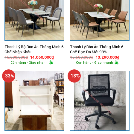
Thanh Lý Bộ Bàn Ăn Thông Minh 6
Thanh Lý Bàn Ăn Thông Minh 6
Ghế Nhập Khẩu
Ghế Bọc Da Mới 99%
Giá
Giá
Giá
Giá
16,600,000
₫
14,060,000
₫
15,500,000
₫
13,290,000
₫
gốc
hiện
gốc
hiện
Còn hàng - Giao nhanh
Còn hàng - Giao nhanh
là:
tại
là:
tại
16,600,000₫.
là:
15,500,000₫.
là:
14,060,000₫.
13,290,
-33%
-18%