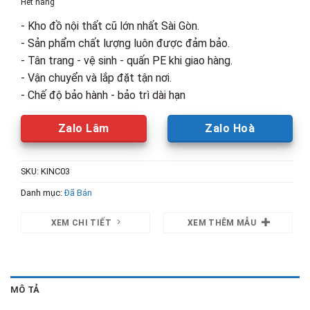
Hết hàng
500,000₫.
là:
- Kho đồ nội thất cũ lớn nhất Sài Gòn.
350,000₫.
- Sản phẩm chất lượng luôn được đảm bảo.
- Tân trang - vệ sinh - quấn PE khi giao hàng.
- Vận chuyển và lắp đặt tận nơi.
- Chế độ bảo hành - bảo trì dài hạn
Zalo Lâm
Zalo Hoà
SKU:
KINC03
Danh mục:
Đã Bán
XEM CHI TIẾT
XEM THÊM MẪU
MÔ TẢ