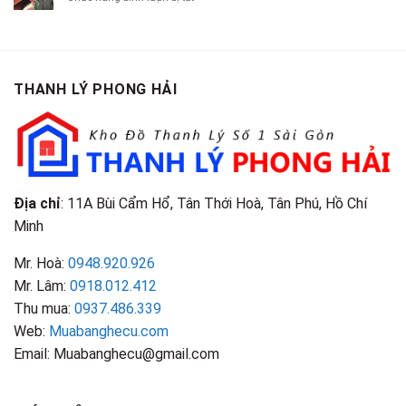
TP.HCM
Áo
Giá
Gỗ
Gì?
Cũ
Cao
Gội
Phân
Giá
Tại
Là
Loại
Cao
TPHCM
Gì?
&
Tại
Phân
Đặc
TPHCM
THANH LÝ PHONG HẢI
Loại
Điểm
&
Nhận
Đặc
Biết
Điểm
Nhận
Biết
Địa chỉ
: 11A Bùi Cẩm Hổ, Tân Thới Hoà, Tân Phú, Hồ Chí
Minh
Mr. Hoà:
0948.920.926
Mr. Lâm:
0918.012.412
Thu mua:
0937.486.339
Web:
Muabanghecu.com
Email: Muabanghecu@gmail.com