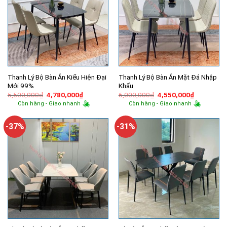
Thanh Lý Bộ Bàn Ăn Kiểu Hiện Đại
Thanh Lý Bộ Bàn Ăn Mặt Đá Nhập
Mới 99%
Khẩu
Giá
Giá
Giá
Giá
5,500,000
₫
4,780,000
₫
6,000,000
₫
4,550,000
₫
gốc
hiện
gốc
hiện
Còn hàng - Giao nhanh
Còn hàng - Giao nhanh
là:
tại
là:
tại
5,500,000₫.
là:
6,000,000₫.
là:
4,780,000₫.
4,550,000
-37%
-31%