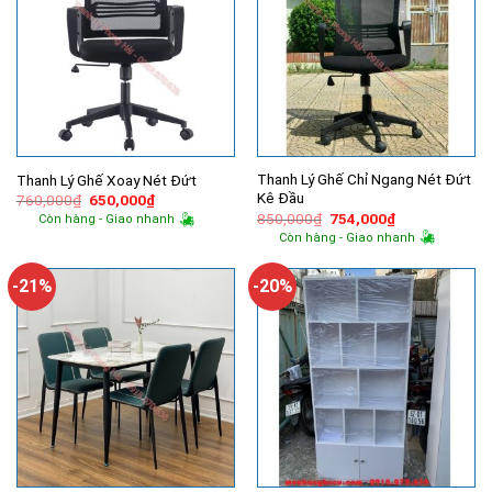
Thanh Lý Ghế Chỉ Ngang Nét Đứt
Thanh Lý Ghế Xoay Nét Đứt
Kê Đầu
Giá
Giá
760,000
₫
650,000
₫
gốc
hiện
Giá
Giá
850,000
₫
754,000
₫
Còn hàng - Giao nhanh
là:
tại
gốc
hiện
Còn hàng - Giao nhanh
760,000₫.
là:
là:
tại
650,000₫.
850,000₫.
là:
754,000₫.
-21%
-20%