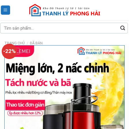
Skip
to
content
Tìm
kiếm:
TRANG CHỦ
/
ĐÃ BÁN
-22%