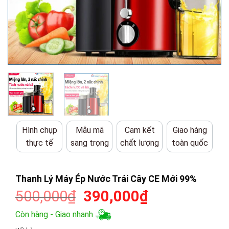
Hình chụp
Mẫu mã
Cam kết
Giao hàng
thực tế
sang trọng
chất lượng
toàn quốc
Thanh Lý Máy Ép Nước Trái Cây CE Mới 99%
Giá
Giá
500,000
₫
390,000
₫
gốc
hiện
Còn hàng - Giao nhanh
là:
tại