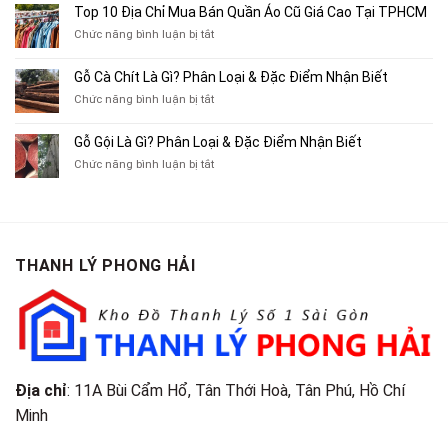
10
Top 10 Địa Chỉ Mua Bán Quần Áo Cũ Giá Cao Tại TPHCM
Bán
Chỗ
Xe
ở
Chức năng bình luận bị tắt
Thu
Ba
Top
Mua
Gác
10
Gỗ Cà Chít Là Gì? Phân Loại & Đặc Điểm Nhận Biết
Sách
Cũ,
Địa
Cũ,
ở
Chức năng bình luận bị tắt
Xe
Chỉ
Truyện
Gỗ
Lôi
Mua
Tranh,
Cà
Cũ
Bán
Gỗ Gội Là Gì? Phân Loại & Đặc Điểm Nhận Biết
Tạp
Chít
Tại
Quần
Chí
ở
Chức năng bình luận bị tắt
Là
TP.HCM
Áo
Giá
Gỗ
Gì?
Cũ
Cao
Gội
Phân
Giá
Tại
Là
Loại
Cao
TPHCM
Gì?
&
Tại
Phân
Đặc
TPHCM
THANH LÝ PHONG HẢI
Loại
Điểm
&
Nhận
Đặc
Biết
Điểm
Nhận
Biết
Địa chỉ
: 11A Bùi Cẩm Hổ, Tân Thới Hoà, Tân Phú, Hồ Chí
Minh