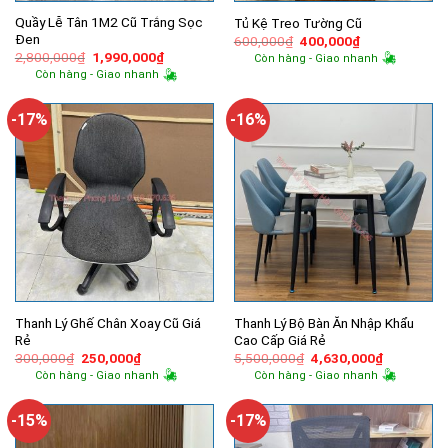
Quầy Lễ Tân 1M2 Cũ Trắng Sọc
Tủ Kệ Treo Tường Cũ
Đen
Giá
Giá
600,000
₫
400,000
₫
gốc
hiện
Giá
Giá
2,800,000
₫
1,990,000
₫
Còn hàng - Giao nhanh
là:
tại
gốc
hiện
Còn hàng - Giao nhanh
600,000₫.
là:
là:
tại
400,000₫.
2,800,000₫.
là:
1,990,000₫.
-17%
-16%
Thanh Lý Ghế Chân Xoay Cũ Giá
Thanh Lý Bộ Bàn Ăn Nhập Khẩu
Rẻ
Cao Cấp Giá Rẻ
Giá
Giá
Giá
Giá
300,000
₫
250,000
₫
5,500,000
₫
4,630,000
₫
gốc
hiện
gốc
hiện
Còn hàng - Giao nhanh
Còn hàng - Giao nhanh
là:
tại
là:
tại
300,000₫.
là:
5,500,000₫.
là:
250,000₫.
4,630,000
-15%
-17%