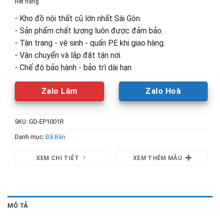
Hết hàng
500,000₫.
là:
- Kho đồ nội thất cũ lớn nhất Sài Gòn.
390,000₫.
- Sản phẩm chất lượng luôn được đảm bảo.
- Tân trang - vệ sinh - quấn PE khi giao hàng.
- Vận chuyển và lắp đặt tận nơi.
- Chế độ bảo hành - bảo trì dài hạn
Zalo Lâm
Zalo Hoà
SKU:
GD-EP1001R
Danh mục:
Đã Bán
XEM CHI TIẾT
XEM THÊM MẪU
MÔ TẢ