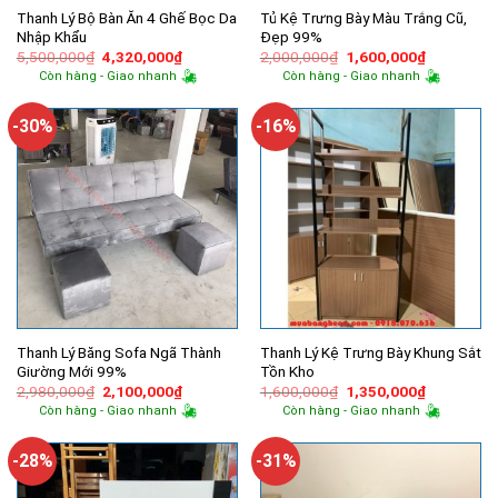
Thanh Lý Bộ Bàn Ăn 4 Ghế Bọc Da
Tủ Kệ Trưng Bày Màu Trắng Cũ,
Nhập Khẩu
Đẹp 99%
Giá
Giá
Giá
Giá
5,500,000
₫
4,320,000
₫
2,000,000
₫
1,600,000
₫
gốc
hiện
gốc
hiện
Còn hàng - Giao nhanh
Còn hàng - Giao nhanh
là:
tại
là:
tại
5,500,000₫.
là:
2,000,000₫.
là:
4,320,000₫.
1,600,000
-30%
-16%
Thanh Lý Băng Sofa Ngã Thành
Thanh Lý Kệ Trưng Bày Khung Sắt
Giường Mới 99%
Tồn Kho
Giá
Giá
Giá
Giá
2,980,000
₫
2,100,000
₫
1,600,000
₫
1,350,000
₫
gốc
hiện
gốc
hiện
Còn hàng - Giao nhanh
Còn hàng - Giao nhanh
là:
tại
là:
tại
2,980,000₫.
là:
1,600,000₫.
là:
2,100,000₫.
1,350,000
-28%
-31%