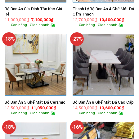
Bộ Bàn Ăn Gia Đình Tồn Kho Giá
Thanh Lý Bộ Bàn Ăn 4 Ghế Mặt Đá
Rẻ
Cẩm Thạch
Giá
Giá
Giá
Giá
11,000,000
₫
7,100,000
₫
12,700,000
₫
10,400,000
₫
gốc
hiện
gốc
hiện
Còn hàng - Giao nhanh
Còn hàng - Giao nhanh
là:
tại
là:
tại
11,000,000₫.
là:
12,700,000₫.
là:
7,100,000₫.
10,400,
-18%
-27%
Bộ Bàn Ăn 5 Ghế Mặt Đá Ceramic
Bộ Bàn Ăn 8 Ghế Mặt Đá Cao Cấp
Giá
Giá
Giá
Giá
13,500,000
₫
11,050,000
₫
14,500,000
₫
10,600,000
₫
gốc
hiện
gốc
hiện
Còn hàng - Giao nhanh
Còn hàng - Giao nhanh
là:
tại
là:
tại
13,500,000₫.
là:
14,500,000₫.
là:
11,050,000₫.
10,600,
-18%
-16%