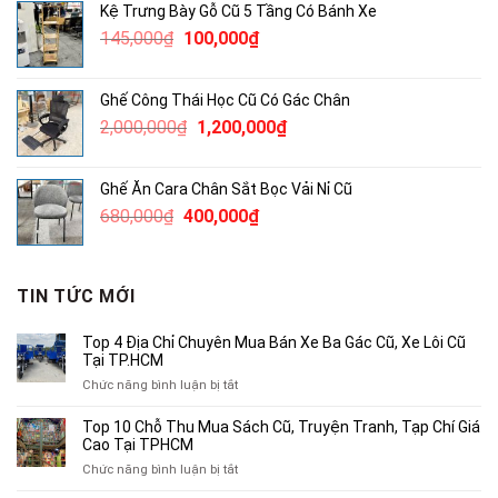
Kệ Trưng Bày Gỗ Cũ 5 Tầng Có Bánh Xe
172,000₫.
là:
Giá
Giá
145,000
₫
100,000
₫
100,000₫.
gốc
hiện
là:
tại
Ghế Công Thái Học Cũ Có Gác Chân
145,000₫.
là:
Giá
Giá
2,000,000
₫
1,200,000
₫
100,000₫.
gốc
hiện
là:
tại
Ghế Ăn Cara Chân Sắt Bọc Vải Nỉ Cũ
2,000,000₫.
là:
Giá
Giá
680,000
₫
400,000
₫
1,200,000₫.
gốc
hiện
là:
tại
680,000₫.
là:
TIN TỨC MỚI
400,000₫.
Top 4 Địa Chỉ Chuyên Mua Bán Xe Ba Gác Cũ, Xe Lôi Cũ
Tại TP.HCM
ở
Chức năng bình luận bị tắt
Top
4
Top 10 Chỗ Thu Mua Sách Cũ, Truyện Tranh, Tạp Chí Giá
Địa
Cao Tại TPHCM
Chỉ
ở
Chức năng bình luận bị tắt
Chuyên
Top
Mua