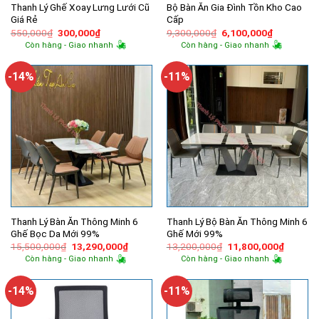
Thanh Lý Ghế Xoay Lưng Lưới Cũ
Bộ Bàn Ăn Gia Đình Tồn Kho Cao
Giá Rẻ
Cấp
Giá
Giá
Giá
Giá
550,000
₫
300,000
₫
9,300,000
₫
6,100,000
₫
gốc
hiện
gốc
hiện
Còn hàng - Giao nhanh
Còn hàng - Giao nhanh
là:
tại
là:
tại
550,000₫.
là:
9,300,000₫.
là:
300,000₫.
6,100,000
-14%
-11%
Thanh Lý Bàn Ăn Thông Minh 6
Thanh Lý Bộ Bàn Ăn Thông Minh 6
Ghế Bọc Da Mới 99%
Ghế Mới 99%
Giá
Giá
Giá
Giá
15,500,000
₫
13,290,000
₫
13,200,000
₫
11,800,000
₫
gốc
hiện
gốc
hiện
Còn hàng - Giao nhanh
Còn hàng - Giao nhanh
là:
tại
là:
tại
15,500,000₫.
là:
13,200,000₫.
là:
13,290,000₫.
11,800,
-14%
-11%