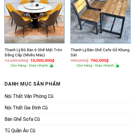
Thanh Lý Bộ Bàn 6 Ghế Mặt Tròn
Thanh Lý Bàn Ghế Cafe Gỗ Khung
Đẳng Cấp (Nhiều Màu)
Sắt
Giá
Giá
Giá
Giá
12,200,000
₫
10,000,000
₫
900,000
₫
760,000
₫
gốc
hiện
gốc
hiện
Còn hàng - Giao nhanh
Còn hàng - Giao nhanh
là:
tại
là:
tại
12,200,000₫.
là:
900,000₫.
là:
10,000,000₫.
760,000₫.
DANH MỤC SẢN PHẨM
Nội Thất Văn Phòng Cũ
Nội Thất Gia Đình Cũ
Bàn Ghế Sofa Cũ
Tủ Quần Áo Cũ