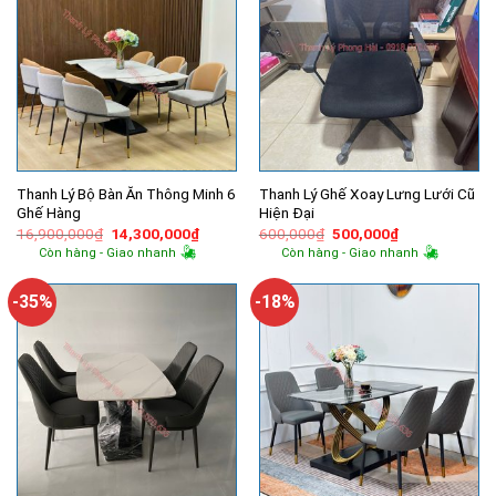
Thanh Lý Bộ Bàn Ăn Thông Minh 6
Thanh Lý Ghế Xoay Lưng Lưới Cũ
Ghế Hàng
Hiện Đại
Giá
Giá
Giá
Giá
16,900,000
₫
14,300,000
₫
600,000
₫
500,000
₫
gốc
hiện
gốc
hiện
Còn hàng - Giao nhanh
Còn hàng - Giao nhanh
là:
tại
là:
tại
16,900,000₫.
là:
600,000₫.
là:
14,300,000₫.
500,000₫.
-35%
-18%