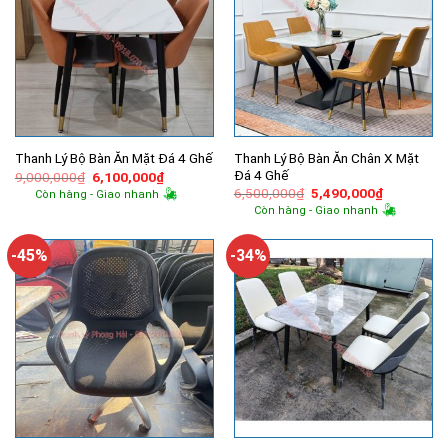
Thanh Lý Bộ Bàn Ăn Chân X Mặt
Thanh Lý Bộ Bàn Ăn Mặt Đá 4 Ghế
Đá 4 Ghế
Giá
Giá
9,000,000
₫
6,100,000
₫
gốc
hiện
Giá
Giá
6,500,000
₫
5,490,000
₫
Còn hàng - Giao nhanh
là:
tại
gốc
hiện
Còn hàng - Giao nhanh
9,000,000₫.
là:
là:
tại
6,100,000₫.
6,500,000₫.
là:
5,490,000
-45%
-34%