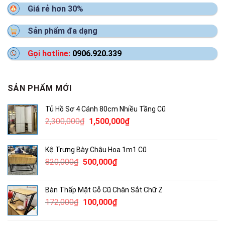
Giá rẻ hơn 30%
Sản phẩm đa dạng
Gọi hotline:
0906.920.339
SẢN PHẨM MỚI
Tủ Hồ Sơ 4 Cánh 80cm Nhiều Tầng Cũ
Giá
Giá
2,300,000
₫
1,500,000
₫
gốc
hiện
là:
tại
Kệ Trưng Bày Chậu Hoa 1m1 Cũ
2,300,000₫.
là:
Giá
Giá
820,000
₫
500,000
₫
1,500,000₫.
gốc
hiện
là:
tại
Bàn Thấp Mặt Gỗ Cũ Chân Sắt Chữ Z
820,000₫.
là:
Giá
Giá
172,000
₫
100,000
₫
500,000₫.
gốc
hiện
là:
tại