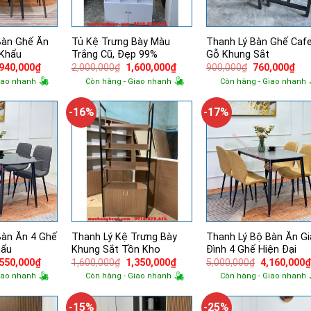
Bàn Ghế Ăn
Tủ Kệ Trưng Bày Màu
Thanh Lý Bàn Ghế Caf
 Khẩu
Trắng Cũ, Đẹp 99%
Gỗ Khung Sắt
á
Giá
Giá
Giá
Giá
Giá
,940,000
₫
2,000,000
₫
1,600,000
₫
900,000
₫
760,000
₫
ốc
hiện
gốc
hiện
gốc
hiệ
iao nhanh
Còn hàng - Giao nhanh
Còn hàng - Giao nhanh
tại
là:
tại
là:
tại
500,000₫.
là:
2,000,000₫.
là:
900,000₫.
là:
4,940,000₫.
1,600,000₫.
760
-16%
-17%
Bàn Ăn 4 Ghế
Thanh Lý Kệ Trưng Bày
Thanh Lý Bộ Bàn Ăn Gi
hẩu
Khung Sắt Tồn Kho
Đình 4 Ghế Hiện Đại
á
Giá
Giá
Giá
Giá
,550,000
₫
1,600,000
₫
1,350,000
₫
5,000,000
₫
4,160,000
ốc
hiện
gốc
hiện
gốc
iao nhanh
Còn hàng - Giao nhanh
Còn hàng - Giao nhanh
tại
là:
tại
là:
000,000₫.
là:
1,600,000₫.
là:
5,000,000₫.
4,550,000₫.
1,350,000₫.
-15%
-25%