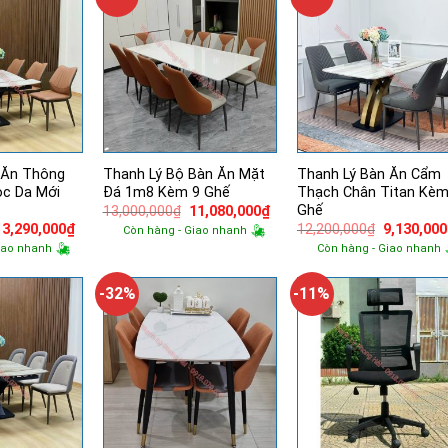
 Ăn Thông
Thanh Lý Bộ Bàn Ăn Mặt
Thanh Lý Bàn Ăn Cẩm
ọc Da Mới
Đá 1m8 Kèm 9 Ghế
Thạch Chân Titan Kèm
Ghế
Giá
Giá
13,000,000
₫
11,080,000
₫
gốc
hiện
Giá
Giá
Giá
13,290,000
₫
12,200,000
₫
9,130,000
Còn hàng - Giao nhanh
là:
tại
gốc
hiện
gốc
iao nhanh
Còn hàng - Giao nhanh
13,000,000₫.
là:
à:
tại
là:
11,080,000₫.
15,500,000₫.
là:
12,200,00
13,290,000₫.
-32%
-11%