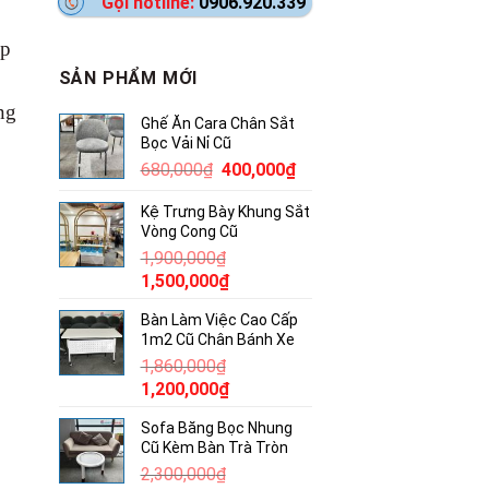
Gọi hotline:
0906.920.339
ệp
SẢN PHẨM MỚI
ng
Ghế Ăn Cara Chân Sắt
Bọc Vải Nỉ Cũ
Giá
Giá
680,000
₫
400,000
₫
gốc
hiện
Kệ Trưng Bày Khung Sắt
là:
tại
Vòng Cong Cũ
680,000₫.
là:
1,900,000
₫
400,000₫.
Giá
Giá
1,500,000
₫
gốc
hiện
Bàn Làm Việc Cao Cấp
là:
tại
1m2 Cũ Chân Bánh Xe
1,900,000₫.
là:
1,860,000
₫
1,500,000₫.
Giá
Giá
1,200,000
₫
gốc
hiện
Sofa Băng Bọc Nhung
là:
tại
Cũ Kèm Bàn Trà Tròn
1,860,000₫.
là:
2,300,000
₫
1,200,000₫.