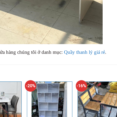
cửa hàng chúng tôi ở danh mục:
Quầy thanh lý giá rẻ
.
-20%
-16%