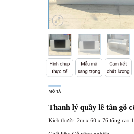
Hình chụp
Mẫu mã
Cam kết
thực tế
sang trọng
chất lượng
MÔ TẢ
Thanh lý quầy lễ tân gỗ c
Kích thước: 2m x 60 x 76 tổng cao 
Chất liệu: Gỗ công nghiệp