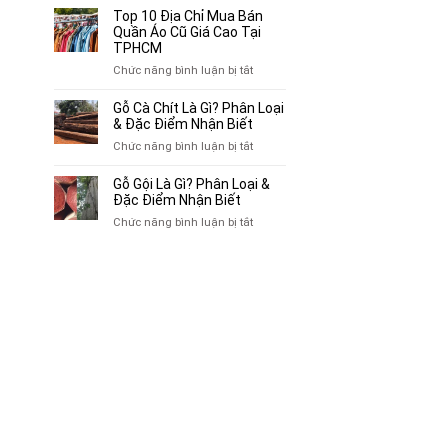
Bán
10
Top 10 Địa Chỉ Mua Bán
Xe
Chỗ
Quần Áo Cũ Giá Cao Tại
Ba
Thu
TPHCM
Gác
Mua
ở
Chức năng bình luận bị tắt
Cũ,
Sách
Top
Xe
Cũ,
10
Gỗ Cà Chít Là Gì? Phân Loại
Lôi
Truyện
Địa
& Đặc Điểm Nhận Biết
Cũ
Tranh,
Chỉ
Tại
ở
Chức năng bình luận bị tắt
Tạp
Mua
TP.HCM
Gỗ
Chí
Bán
Cà
Giá
Gỗ Gội Là Gì? Phân Loại &
Quần
Chít
Đặc Điểm Nhận Biết
Cao
Áo
Là
Tại
ở
Chức năng bình luận bị tắt
Cũ
Gì?
TPHCM
Gỗ
Giá
Phân
Gội
Cao
Loại
Là
Tại
&
Gì?
TPHCM
Đặc
Phân
Điểm
Loại
Nhận
&
Biết
Đặc
Điểm
Nhận
Biết