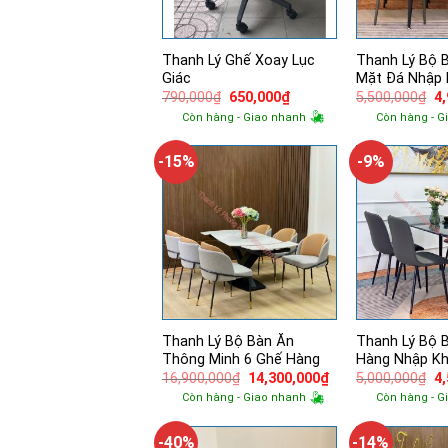
Thanh Lý Ghế Xoay Lục
Thanh Lý Bộ 
Giác
Mặt Đá Nhập
Giá
Giá
Gi
790,000
₫
650,000
₫
5,500,000
₫
4
gốc
hiện
g
Còn hàng - Giao nhanh
Còn hàng - G
là:
tại
là:
790,000₫.
là:
5,
650,000₫.
-15%
-9%
Thanh Lý Bộ Bàn Ăn
Thanh Lý Bộ 
Thông Minh 6 Ghế Hàng
Hàng Nhập K
Giá
Giá
Gi
16,900,000
₫
14,300,000
₫
5,000,000
₫
4
gốc
hiện
g
Còn hàng - Giao nhanh
Còn hàng - G
là:
tại
là:
16,900,000₫.
là:
5,
14,300,000₫.
-40%
-14%