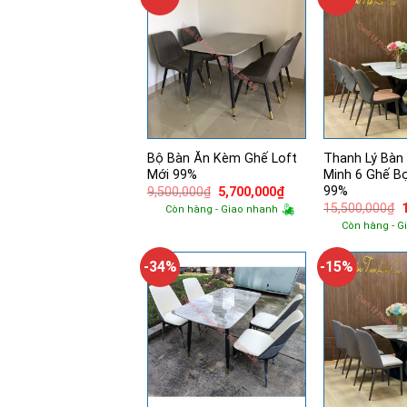
Bộ Bàn Ăn Kèm Ghế Loft
Thanh Lý Bàn
Mới 99%
Minh 6 Ghế B
99%
Giá
Giá
9,500,000
₫
5,700,000
₫
gốc
hiện
15,500,000
₫
Còn hàng - Giao nhanh
là:
tại
Còn hàng - G
9,500,000₫.
là:
l
5,700,000₫.
-34%
-15%