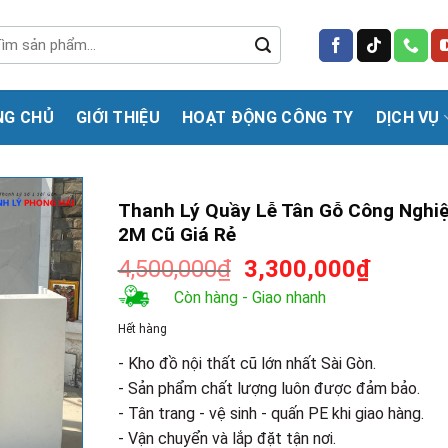
m
m:
NG CHỦ
GIỚI THIỆU
HOẠT ĐỘNG CÔNG TY
DỊCH VỤ
Thanh Lý Quầy Lễ Tân Gỗ Công Nghi
2M Cũ Giá Rẻ
Giá
Giá
4,500,000
₫
3,300,000
₫
gốc
hiện
Còn hàng - Giao nhanh
là:
tại
Hết hàng
4,500,000₫.
là:
3,300,0
- Kho đồ nội thất cũ lớn nhất Sài Gòn.
- Sản phẩm chất lượng luôn được đảm bảo.
- Tân trang - vệ sinh - quấn PE khi giao hàng.
- Vận chuyển và lắp đặt tận nơi.