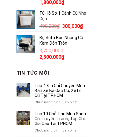
Giá
Giá
1,800,000
₫
gốc
hiện
Tủ Hồ Sơ 1 Cánh Cũ Nhỏ
là:
tại
Gọn
2,300,000₫.
là:
Giá
Giá
490,000
₫
300,000
₫
1,800,000₫.
gốc
hiện
Bộ Sofa Bọc Nhung Cũ
là:
tại
Kèm Đôn Tròn
490,000₫.
là:
3,750,000
₫
300,000₫.
Giá
Giá
2,500,000
₫
gốc
hiện
là:
tại
TIN TỨC MỚI
3,750,000₫.
là:
2,500,000₫.
Top 4 Địa Chỉ Chuyên Mua
Bán Xe Ba Gác Cũ, Xe Lôi
Cũ Tại TP.HCM
ở
Chức năng bình luận bị tắt
Top
4
Top 10 Chỗ Thu Mua Sách
Địa
Cũ, Truyện Tranh, Tạp Chí
Chỉ
Giá Cao Tại TPHCM
Chuyên
ở
Chức năng bình luận bị tắt
Mua
Top