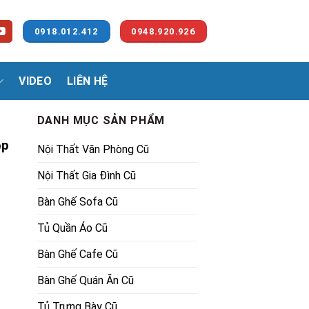
0918.012.412
0948.920.926
VIDEO
LIÊN HỆ
DANH MỤC SẢN PHẨM
ệp
Nội Thất Văn Phòng Cũ
Nội Thất Gia Đình Cũ
Bàn Ghế Sofa Cũ
Tủ Quần Áo Cũ
00₫.
Bàn Ghế Cafe Cũ
Bàn Ghế Quán Ăn Cũ
Tủ Trưng Bày Cũ