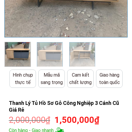
Hình chụp
Mẫu mã
Cam kết
Giao hàng
thực tế
sang trọng
chất lượng
toàn quốc
Thanh Lý Tủ Hồ Sơ Gỗ Công Nghiệp 3 Cánh Cũ
Giá Rẻ
Giá
Giá
2,000,000
₫
1,500,000
₫
gốc
hiện
Còn hàng - Giao nhanh