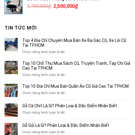
490,000₫.
là:
Giá
Giá
3,750,000
₫
2,500,000
₫
300,000₫.
gốc
hiện
là:
tại
3,750,000₫.
là:
TIN TỨC MỚI
2,500,000₫.
Top 4 Địa Chỉ Chuyên Mua Bán Xe Ba Gác Cũ, Xe Lôi Cũ
Tại TP.HCM
ở
Chức năng bình luận bị tắt
Top
4
Top 10 Chỗ Thu Mua Sách Cũ, Truyện Tranh, Tạp Chí Giá
Địa
Cao Tại TPHCM
Chỉ
ở
Chức năng bình luận bị tắt
Chuyên
Top
Mua
10
Top 10 Địa Chỉ Mua Bán Quần Áo Cũ Giá Cao Tại TPHCM
Bán
Chỗ
Xe
ở
Chức năng bình luận bị tắt
Thu
Ba
Top
Mua
Gác
10
Gỗ Cà Chít Là Gì? Phân Loại & Đặc Điểm Nhận Biết
Sách
Cũ,
Địa
Cũ,
ở
Chức năng bình luận bị tắt
Xe
Chỉ
Truyện
Gỗ
Lôi
Mua
Tranh,
Cà
Cũ
Bán
Gỗ Gội Là Gì? Phân Loại & Đặc Điểm Nhận Biết
Tạp
Chít
Tại
Quần
Chí
ở
Chức năng bình luận bị tắt
Là
TP.HCM
Áo