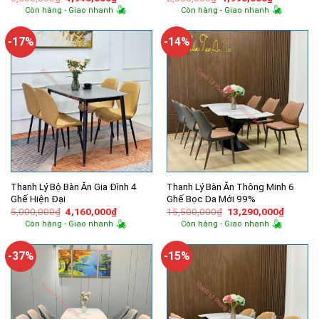
gốc
hiện
gốc
hiện
Còn hàng - Giao nhanh
Còn hàng - Giao nhanh
là:
tại
là:
tại
5,500,000₫.
là:
2,800,000₫.
là:
4,940,000₫.
1,990,000
-17%
-14%
Thanh Lý Bộ Bàn Ăn Gia Đình 4
Thanh Lý Bàn Ăn Thông Minh 6
Ghế Hiện Đại
Ghế Bọc Da Mới 99%
Giá
Giá
Giá
Giá
5,000,000
₫
4,160,000
₫
15,500,000
₫
13,290,000
₫
gốc
hiện
gốc
hiện
Còn hàng - Giao nhanh
Còn hàng - Giao nhanh
là:
tại
là:
tại
5,000,000₫.
là:
15,500,000₫.
là:
4,160,000₫.
13,290,
-37%
-15%