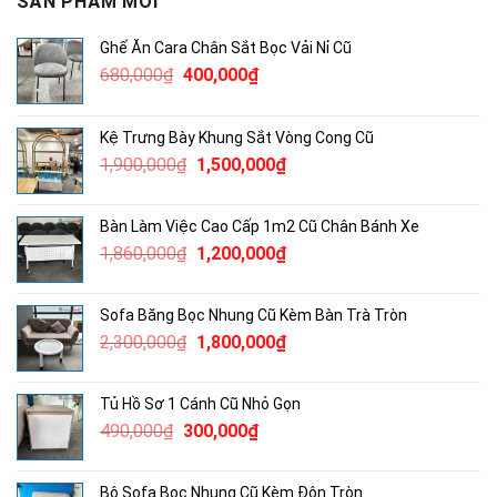
SẢN PHẨM MỚI
Ghế Ăn Cara Chân Sắt Bọc Vải Nỉ Cũ
Giá
Giá
680,000
₫
400,000
₫
gốc
hiện
là:
tại
Kệ Trưng Bày Khung Sắt Vòng Cong Cũ
680,000₫.
là:
Giá
Giá
1,900,000
₫
1,500,000
₫
400,000₫.
gốc
hiện
là:
tại
Bàn Làm Việc Cao Cấp 1m2 Cũ Chân Bánh Xe
1,900,000₫.
là:
Giá
Giá
1,860,000
₫
1,200,000
₫
1,500,000₫.
gốc
hiện
là:
tại
Sofa Băng Bọc Nhung Cũ Kèm Bàn Trà Tròn
1,860,000₫.
là:
Giá
Giá
2,300,000
₫
1,800,000
₫
1,200,000₫.
gốc
hiện
là:
tại
Tủ Hồ Sơ 1 Cánh Cũ Nhỏ Gọn
2,300,000₫.
là:
Giá
Giá
490,000
₫
300,000
₫
1,800,000₫.
gốc
hiện
là:
tại
Bộ Sofa Bọc Nhung Cũ Kèm Đôn Tròn