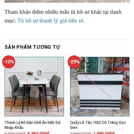
Tham khảo thêm nhiều mẫu tủ hồ sơ khác tại danh
mục:
Tủ hồ sơ thanh lý giá siêu rẻ
.
SẢN PHẨM TƯƠNG TỰ
-10%
-29%
Thanh Lý Bộ Bàn Ghế Ăn Mặt Đá
Quầy Lễ Tân 1M2 Cũ Trắng Sọc
Nhập Khẩu
Đen
Giá
Giá
Giá
Giá
5,500,000
₫
4,940,000
₫
2,800,000
₫
1,990,000
₫