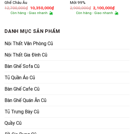
Ghế Châu Âu
Mới 99%
Giá
Giá
Giá
Giá
12,700,000
₫
10,350,000
₫
2,900,000
₫
2,100,000
₫
gốc
hiện
gốc
hiện
Còn hàng - Giao nhanh
Còn hàng - Giao nhanh
là:
tại
là:
tại
12,700,000₫.
là:
2,900,000₫.
là:
10,350,000₫.
2,100,000
DANH MỤC SẢN PHẨM
Nội Thất Văn Phòng Cũ
Nội Thất Gia Đình Cũ
Bàn Ghế Sofa Cũ
Tủ Quần Áo Cũ
Bàn Ghế Cafe Cũ
Bàn Ghế Quán Ăn Cũ
Tủ Trưng Bày Cũ
Quầy Cũ