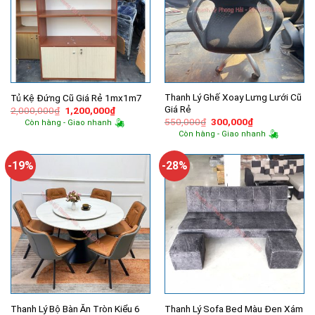
Thanh Lý Ghế Xoay Lưng Lưới Cũ
Tủ Kệ Đứng Cũ Giá Rẻ 1mx1m7
Giá Rẻ
Giá
Giá
2,000,000
₫
1,200,000
₫
gốc
hiện
Giá
Giá
550,000
₫
300,000
₫
Còn hàng - Giao nhanh
là:
tại
gốc
hiện
Còn hàng - Giao nhanh
2,000,000₫.
là:
là:
tại
1,200,000₫.
550,000₫.
là:
300,000₫.
-19%
-28%
Thanh Lý Bộ Bàn Ăn Tròn Kiểu 6
Thanh Lý Sofa Bed Màu Đen Xám