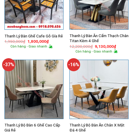
Thanh Lý Bàn Ăn Cẩm Thạch Chân
Thanh Lý Bàn Ghế Cafe Gỗ Gía Rẻ
Titan Kèm 4 Ghế
Giá
Giá
1,950,000
₫
1,800,000
₫
gốc
hiện
Giá
Giá
12,200,000
₫
9,130,000
₫
Còn hàng - Giao nhanh
là:
tại
gốc
hiện
Còn hàng - Giao nhanh
1,950,000₫.
là:
là:
tại
1,800,000₫.
12,200,000₫.
là:
9,130,00
-37%
-16%
Thanh Lý Bộ Bàn 6 Ghế Cao Cấp
Thanh Lý Bộ Bàn Ăn Chân X Mặt
Giá Rẻ
Đá 4 Ghế