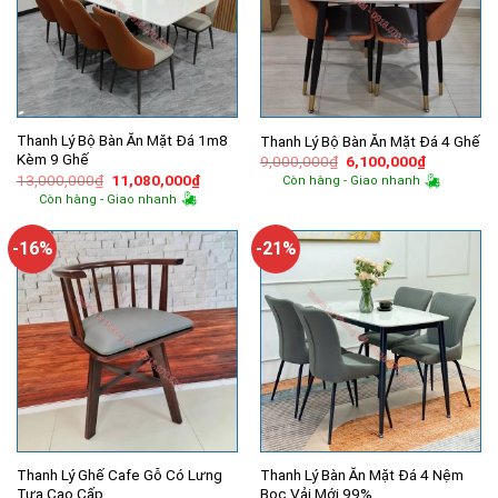
Thanh Lý Bộ Bàn Ăn Mặt Đá 1m8
Thanh Lý Bộ Bàn Ăn Mặt Đá 4 Ghế
Kèm 9 Ghế
Giá
Giá
9,000,000
₫
6,100,000
₫
gốc
hiện
Giá
Giá
13,000,000
₫
11,080,000
₫
Còn hàng - Giao nhanh
là:
tại
gốc
hiện
Còn hàng - Giao nhanh
9,000,000₫.
là:
là:
tại
6,100,000
13,000,000₫.
là:
11,080,000₫.
-16%
-21%
Thanh Lý Ghế Cafe Gỗ Có Lưng
Thanh Lý Bàn Ăn Mặt Đá 4 Nệm
Tựa Cao Cấp
Bọc Vải Mới 99%