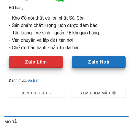
là:
tại
Hết hàng
2,000,000₫.
là:
- Kho đồ nội thất cũ lớn nhất Sài Gòn.
1,500,00
- Sản phẩm chất lượng luôn được đảm bảo.
- Tân trang - vệ sinh - quấn PE khi giao hàng.
- Vận chuyển và lắp đặt tận nơi.
- Chế độ bảo hành - bảo trì dài hạn
Zalo Lâm
Zalo Hoà
Danh mục:
Đã Bán
XEM CHI TIẾT
XEM THÊM MẪU
MÔ TẢ