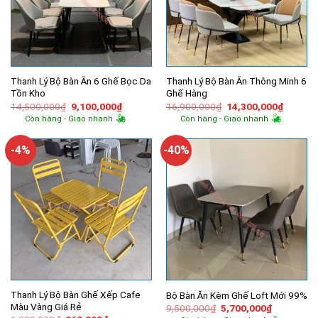
Thanh Lý Bộ Bàn Ăn 6 Ghế Bọc Da
Thanh Lý Bộ Bàn Ăn Thông Minh 6
Tồn Kho
Ghế Hàng
Giá
Giá
Giá
Giá
14,500,000
₫
9,100,000
₫
16,900,000
₫
14,300,000
₫
gốc
hiện
gốc
hiện
Còn hàng - Giao nhanh
Còn hàng - Giao nhanh
là:
tại
là:
tại
14,500,000₫.
là:
16,900,000₫.
là:
9,100,000₫.
14,300,
-4%
-40%
Thanh Lý Bộ Bàn Ghế Xếp Cafe
Bộ Bàn Ăn Kèm Ghế Loft Mới 99%
Màu Vàng Giá Rẻ
Giá
Giá
9,500,000
₫
5,700,000
₫
gốc
hiện