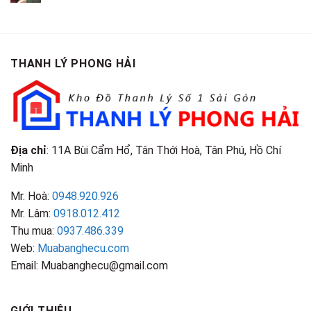
Giá
Gỗ
Gì?
Cũ
Cao
Gội
Phân
Giá
Tại
Là
Loại
Cao
TPHCM
Gì?
&
Tại
Phân
Đặc
TPHCM
THANH LÝ PHONG HẢI
Loại
Điểm
&
Nhận
Đặc
Biết
Điểm
Nhận
Biết
Địa chỉ
: 11A Bùi Cẩm Hổ, Tân Thới Hoà, Tân Phú, Hồ Chí
Minh
Mr. Hoà:
0948.920.926
Mr. Lâm:
0918.012.412
Thu mua:
0937.486.339
Web:
Muabanghecu.com
Email: Muabanghecu@gmail.com
GIỚI THIỆU