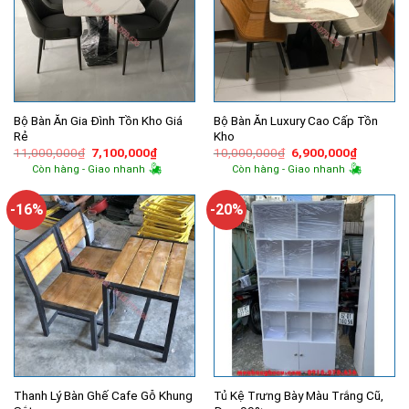
Bộ Bàn Ăn Gia Đình Tồn Kho Giá
Bộ Bàn Ăn Luxury Cao Cấp Tồn
Rẻ
Kho
Giá
Giá
Giá
Giá
11,000,000
₫
7,100,000
₫
10,000,000
₫
6,900,000
₫
gốc
hiện
gốc
hiện
Còn hàng - Giao nhanh
Còn hàng - Giao nhanh
là:
tại
là:
tại
11,000,000₫.
là:
10,000,000₫.
là:
7,100,000₫.
6,900,00
-16%
-20%
Thanh Lý Bàn Ghế Cafe Gỗ Khung
Tủ Kệ Trưng Bày Màu Trắng Cũ,