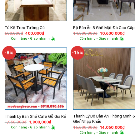
Tủ Kệ Treo Tường Cũ
Bộ Bàn Ăn 8 Ghế Mặt Đá Cao Cấp
Giá
Giá
Giá
Giá
600,000
₫
400,000
₫
14,500,000
₫
10,600,000
₫
gốc
hiện
gốc
hiện
Còn hàng - Giao nhanh
Còn hàng - Giao nhanh
là:
tại
là:
tại
600,000₫.
là:
14,500,000₫.
là:
400,000₫.
10,600,
-8%
-15%
Thanh Lý Bộ Bàn Ăn Thông Minh 6
Thanh Lý Bàn Ghế Cafe Gỗ Gía Rẻ
Ghế Nhập Khẩu
Giá
Giá
1,950,000
₫
1,800,000
₫
gốc
hiện
Giá
Giá
16,600,000
₫
14,060,000
₫
Còn hàng - Giao nhanh
là:
tại
gốc
hiện
Còn hàng - Giao nhanh
1,950,000₫.
là:
là:
tại
1,800,000₫.
16,600,000₫.
là: