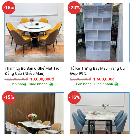
600,000₫.
là:
5,500,000₫.
là:
500,000₫.
4,320,000
-18%
-20%
Thanh Lý Bộ Bàn 6 Ghế Mặt Tròn
Tủ Kệ Trưng Bày Màu Trắng Cũ,
Đẳng Cấp (Nhiều Màu)
Đẹp 99%
Giá
Giá
Giá
Giá
12,200,000
₫
10,000,000
₫
2,000,000
₫
1,600,000
₫
gốc
hiện
gốc
hiện
Còn hàng - Giao nhanh
Còn hàng - Giao nhanh
là:
tại
là:
tại
12,200,000₫.
là:
2,000,000₫.
là:
10,000,000₫.
1,600,000
-15%
-16%