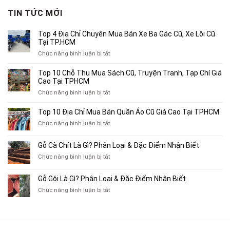
3,750,000₫.
là:
TIN TỨC MỚI
2,500,000₫.
Top 4 Địa Chỉ Chuyên Mua Bán Xe Ba Gác Cũ, Xe Lôi Cũ
Tại TP.HCM
ở
Chức năng bình luận bị tắt
Top
4
Top 10 Chỗ Thu Mua Sách Cũ, Truyện Tranh, Tạp Chí Giá
Địa
Cao Tại TPHCM
Chỉ
ở
Chức năng bình luận bị tắt
Chuyên
Top
Mua
10
Top 10 Địa Chỉ Mua Bán Quần Áo Cũ Giá Cao Tại TPHCM
Bán
Chỗ
Xe
ở
Chức năng bình luận bị tắt
Thu
Ba
Top
Mua
Gác
10
Gỗ Cà Chít Là Gì? Phân Loại & Đặc Điểm Nhận Biết
Sách
Cũ,
Địa
Cũ,
ở
Chức năng bình luận bị tắt
Xe
Chỉ
Truyện
Gỗ
Lôi
Mua
Tranh,
Cà
Cũ
Bán
Gỗ Gội Là Gì? Phân Loại & Đặc Điểm Nhận Biết
Tạp
Chít
Tại
Quần
Chí
ở
Chức năng bình luận bị tắt
Là
TP.HCM
Áo
Giá
Gỗ
Gì?
Cũ
Cao
Gội
Phân
Giá
Tại
Là
Loại
Cao
TPHCM
Gì?
&
Tại