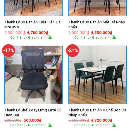
Thanh Lý Bộ Bàn Ăn Kiểu Hiện Đại
Thanh Lý Bộ Bàn Ăn Mặt Đá Nhập
Mới 99%
Khẩu
Giá
Giá
Giá
Giá
5,500,000
₫
4,780,000
₫
6,000,000
₫
4,550,000
₫
gốc
hiện
gốc
hiện
Còn hàng - Giao nhanh
Còn hàng - Giao nhanh
là:
tại
là:
tại
5,500,000₫.
là:
6,000,000₫.
là:
4,780,000₫.
4,550,000
-17%
-21%
Thanh Lý Ghế Xoay Lưng Lưới Cũ
Thanh Lý Bộ Bàn Ăn 4 Ghế Bọc Da
Hiện Đại
Nhập Khẩu
Giá
Giá
Giá
Giá
600,000
₫
500,000
₫
5,500,000
₫
4,320,000
₫
gốc
hiện
gốc
hiện
Còn hàng - Giao nhanh
Còn hàng - Giao nhanh
là:
tại
là:
tại