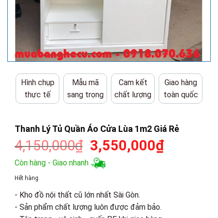
Hình chụp
Mẫu mã
Cam kết
Giao hàng
thực tế
sang trọng
chất lượng
toàn quốc
Thanh Lý Tủ Quần Áo Cửa Lùa 1m2 Giá Rẻ
Giá
Giá
4,150,000
₫
3,550,000
₫
gốc
hiện
Còn hàng - Giao nhanh
là:
tại
Hết hàng
4,150,000₫.
là:
- Kho đồ nội thất cũ lớn nhất Sài Gòn.
3,550,00
- Sản phẩm chất lượng luôn được đảm bảo.