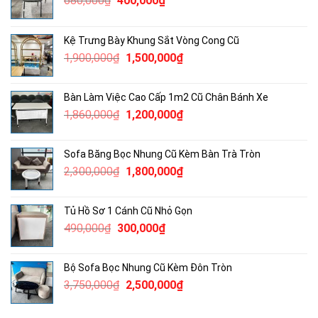
680,000
₫
400,000
₫
gốc
hiện
là:
tại
Kệ Trưng Bày Khung Sắt Vòng Cong Cũ
680,000₫.
là:
Giá
Giá
1,900,000
₫
1,500,000
₫
400,000₫.
gốc
hiện
là:
tại
Bàn Làm Việc Cao Cấp 1m2 Cũ Chân Bánh Xe
1,900,000₫.
là:
Giá
Giá
1,860,000
₫
1,200,000
₫
1,500,000₫.
gốc
hiện
là:
tại
Sofa Băng Bọc Nhung Cũ Kèm Bàn Trà Tròn
1,860,000₫.
là:
Giá
Giá
2,300,000
₫
1,800,000
₫
1,200,000₫.
gốc
hiện
là:
tại
Tủ Hồ Sơ 1 Cánh Cũ Nhỏ Gọn
2,300,000₫.
là:
Giá
Giá
490,000
₫
300,000
₫
1,800,000₫.
gốc
hiện
là:
tại
Bộ Sofa Bọc Nhung Cũ Kèm Đôn Tròn
490,000₫.
là:
Giá
Giá
3,750,000
₫
2,500,000
₫
300,000₫.
gốc
hiện
là:
tại