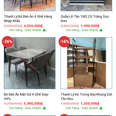
Thanh Lý Bộ Bàn Ăn 4 Ghế Hàng
Quầy Lễ Tân 1M2 Cũ Trắng Sọc
Nhập Khẩu
Đen
Giá
Giá
Giá
Giá
5,000,000
₫
4,550,000
₫
2,800,000
₫
1,990,000
₫
gốc
hiện
gốc
hiện
Còn hàng - Giao nhanh
Còn hàng - Giao nhanh
là:
tại
là:
tại
5,000,000₫.
là:
2,800,000₫.
là:
4,550,000₫.
1,990,000
-36%
-16%
Bộ Bàn Ăn Mặt Đá 4 Ghế Đẹp
Thanh Lý Kệ Trưng Bày Khung Sắt
99%
Tồn Kho
Giá
Giá
Giá
Giá
9,200,000
₫
5,900,000
₫
1,600,000
₫
1,350,000
₫
gốc
hiện
gốc
hiện
Còn hàng - Giao nhanh
Còn hàng - Giao nhanh
là:
tại
là:
tại
9,200,000₫.
là:
1,600,000₫.
là: