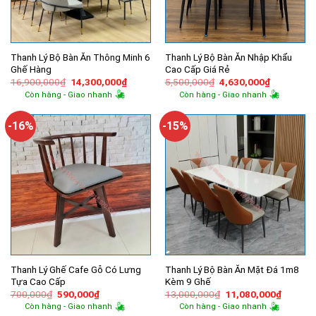
Thanh Lý Bộ Bàn Ăn Thông Minh 6
Thanh Lý Bộ Bàn Ăn Nhập Khẩu
Ghế Hàng
Cao Cấp Giá Rẻ
Giá
Giá
Giá
Giá
16,900,000
₫
14,300,000
₫
5,500,000
₫
4,630,000
₫
gốc
hiện
gốc
hiện
Còn hàng - Giao nhanh
Còn hàng - Giao nhanh
là:
tại
là:
tại
16,900,000₫.
là:
5,500,000₫.
là:
14,300,000₫.
4,630,000
-16%
-15%
Thanh Lý Ghế Cafe Gỗ Có Lưng
Thanh Lý Bộ Bàn Ăn Mặt Đá 1m8
Tựa Cao Cấp
Kèm 9 Ghế
Giá
Giá
Giá
Giá
700,000
₫
590,000
₫
13,000,000
₫
11,080,000
₫
gốc
hiện
gốc
hiện
Còn hàng - Giao nhanh
Còn hàng - Giao nhanh
là:
tại
là:
tại