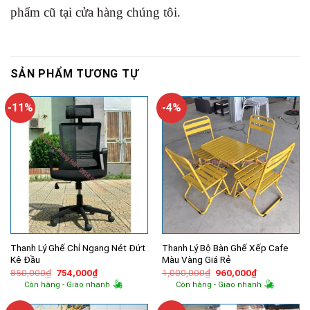
phẩm cũ tại cửa hàng chúng tôi.
SẢN PHẨM TƯƠNG TỰ
-11%
-4%
Thanh Lý Ghế Chỉ Ngang Nét Đứt
Thanh Lý Bộ Bàn Ghế Xếp Cafe
Kê Đầu
Màu Vàng Giá Rẻ
Giá
Giá
Giá
Giá
850,000
₫
754,000
₫
1,000,000
₫
960,000
₫
gốc
hiện
gốc
hiện
Còn hàng - Giao nhanh
Còn hàng - Giao nhanh
là:
tại
là:
tại
850,000₫.
là:
1,000,000₫.
là:
754,000₫.
960,000₫.