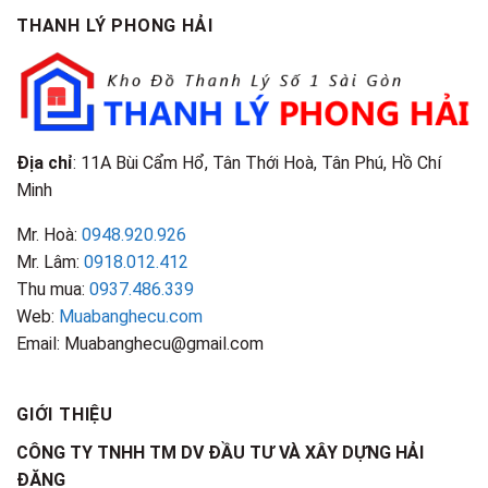
Phân
Đặc
TPHCM
THANH LÝ PHONG HẢI
Loại
Điểm
&
Nhận
Đặc
Biết
Điểm
Nhận
Biết
Địa chỉ
: 11A Bùi Cẩm Hổ, Tân Thới Hoà, Tân Phú, Hồ Chí
Minh
Mr. Hoà:
0948.920.926
Mr. Lâm:
0918.012.412
Thu mua:
0937.486.339
Web:
Muabanghecu.com
Email: Muabanghecu@gmail.com
GIỚI THIỆU
CÔNG TY TNHH TM DV ĐẦU TƯ VÀ XÂY DỰNG HẢI
ĐĂNG