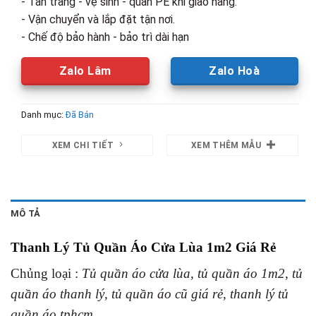
- Tân trang - vệ sinh - quấn PE khi giao hàng.
- Vận chuyển và lắp đặt tận nơi.
- Chế độ bảo hành - bảo trì dài hạn
Zalo Lâm
Zalo Hoà
Danh mục:
Đã Bán
XEM CHI TIẾT
XEM THÊM MẪU
MÔ TẢ
Thanh Lý Tủ Quần Áo Cửa Lùa 1m2 Giá Rẻ
Chủng loại :
Tủ quần áo cửa lùa, tủ quần áo 1m2, tủ
quần áo thanh lý, tủ quần áo cũ giá rẻ, thanh lý tủ
quần áo tphcm.