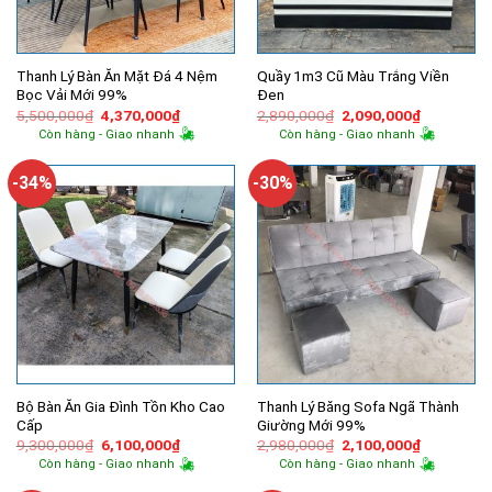
Thanh Lý Bàn Ăn Mặt Đá 4 Nệm
Quầy 1m3 Cũ Màu Trắng Viền
Bọc Vải Mới 99%
Đen
Giá
Giá
Giá
Giá
5,500,000
₫
4,370,000
₫
2,890,000
₫
2,090,000
₫
gốc
hiện
gốc
hiện
Còn hàng - Giao nhanh
Còn hàng - Giao nhanh
là:
tại
là:
tại
5,500,000₫.
là:
2,890,000₫.
là:
4,370,000₫.
2,090,000
-34%
-30%
Bộ Bàn Ăn Gia Đình Tồn Kho Cao
Thanh Lý Băng Sofa Ngã Thành
Cấp
Giường Mới 99%
Giá
Giá
Giá
Giá
9,300,000
₫
6,100,000
₫
2,980,000
₫
2,100,000
₫
gốc
hiện
gốc
hiện
Còn hàng - Giao nhanh
Còn hàng - Giao nhanh
là:
tại
là:
tại
9,300,000₫.
là:
2,980,000₫.
là: