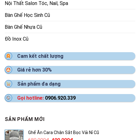
Nội Thất Salon Tóc, Nail, Spa
Bàn Ghế Học Sinh Cũ
Bàn Ghế Nhựa Cũ
Đồ Inox Cũ
Cam kết chất lượng
Giá rẻ hơn 30%
Sản phẩm đa dạng
Gọi hotline:
0906.920.339
SẢN PHẨM MỚI
Ghế Ăn Cara Chân Sắt Bọc Vải Nỉ Cũ
Giá
Giá