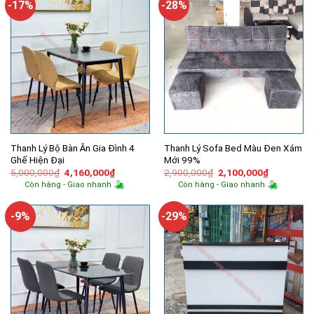
-17%
-28%
Thanh Lý Bộ Bàn Ăn Gia Đình 4
Thanh Lý Sofa Bed Màu Đen Xám
Ghế Hiện Đại
Mới 99%
Giá
Giá
Giá
Giá
5,000,000
₫
4,160,000
₫
2,900,000
₫
2,100,000
₫
gốc
hiện
gốc
hiện
Còn hàng - Giao nhanh
Còn hàng - Giao nhanh
là:
tại
là:
tại
5,000,000₫.
là:
2,900,000₫.
là:
4,160,000₫.
2,100,000
-9%
-29%