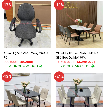
6,100,000₫.
2,100,000
-17%
-14%
Thanh Lý Ghế Chân Xoay Cũ Giá
Thanh Lý Bàn Ăn Thông Minh 6
Rẻ
Ghế Bọc Da Mới 99%
Giá
Giá
Giá
Giá
300,000
₫
250,000
₫
15,500,000
₫
13,290,000
₫
gốc
hiện
gốc
hiện
Còn hàng - Giao nhanh
Còn hàng - Giao nhanh
là:
tại
là:
tại
300,000₫.
là:
15,500,000₫.
là:
250,000₫.
13,290,
-13%
-24%