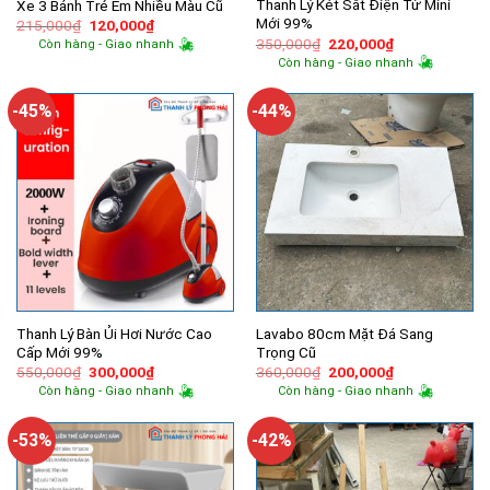
Thanh Lý Két Sắt Điện Tử Mini
Xe 3 Bánh Trẻ Em Nhiều Màu Cũ
Mới 99%
Giá
Giá
215,000
₫
120,000
₫
gốc
hiện
Giá
Giá
350,000
₫
220,000
₫
Còn hàng - Giao nhanh
là:
tại
gốc
hiện
Còn hàng - Giao nhanh
215,000₫.
là:
là:
tại
120,000₫.
350,000₫.
là:
220,000₫.
-45%
-44%
Thanh Lý Bàn Ủi Hơi Nước Cao
Lavabo 80cm Mặt Đá Sang
Cấp Mới 99%
Trọng Cũ
Giá
Giá
Giá
Giá
550,000
₫
300,000
₫
360,000
₫
200,000
₫
gốc
hiện
gốc
hiện
Còn hàng - Giao nhanh
Còn hàng - Giao nhanh
là:
tại
là:
tại
550,000₫.
là:
360,000₫.
là:
300,000₫.
200,000₫.
-53%
-42%