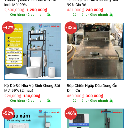
Inch Mới 99%
99% Giá Rẻ
Giá
Giá
Giá
Giá
2,600,000
₫
1,250,000
₫
431,000
₫
240,000
₫
gốc
hiện
gốc
hiện
Còn hàng - Giao nhanh
Còn hàng - Giao nhanh
là:
tại
là:
tại
2,600,000₫.
là:
431,000₫.
là:
1,250,000₫.
240,000₫.
-42%
-33%
Kệ Để Đồ Nhà Vệ Sinh Khung Sắt
Bếp Chiên Ngập Dầu Dùng Ổn
Mới 99% (2 màu)
Định Cũ
Giá
Giá
Giá
Giá
226,000
₫
130,000
₫
450,000
₫
300,000
₫
gốc
hiện
gốc
hiện
Còn hàng - Giao nhanh
Còn hàng - Giao nhanh
là:
tại
là:
tại
226,000₫.
là:
450,000₫.
là:
130,000₫.
300,000₫.
-52%
-46%