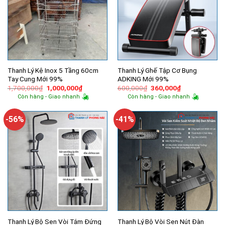
Thanh Lý Kệ Inox 5 Tầng 60cm
Thanh Lý Ghế Tập Cơ Bụng
Tay Cung Mới 99%
ADKING Mới 99%
Giá
Giá
Giá
Giá
1,700,000
₫
1,000,000
₫
600,000
₫
360,000
₫
gốc
hiện
gốc
hiện
Còn hàng - Giao nhanh
Còn hàng - Giao nhanh
là:
tại
là:
tại
1,700,000₫.
là:
600,000₫.
là:
1,000,000₫.
360,000₫.
-56%
-41%
Thanh Lý Bộ Sen Vòi Tắm Đứng
Thanh Lý Bộ Vòi Sen Nút Đàn