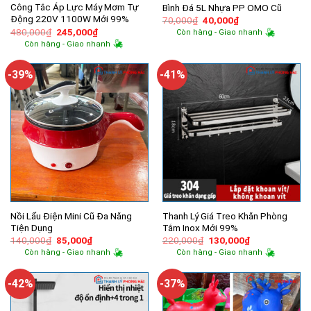
Công Tắc Áp Lực Máy Mơm Tự
Bình Đá 5L Nhựa PP OMO Cũ
Động 220V 1100W Mới 99%
Giá
Giá
70,000
₫
40,000
₫
gốc
hiện
Giá
Giá
480,000
₫
245,000
₫
Còn hàng - Giao nhanh
là:
tại
gốc
hiện
Còn hàng - Giao nhanh
70,000₫.
là:
là:
tại
40,000₫.
480,000₫.
là:
245,000₫.
-39%
-41%
Nồi Lẩu Điện Mini Cũ Đa Năng
Thanh Lý Giá Treo Khăn Phòng
Tiện Dụng
Tắm Inox Mới 99%
Giá
Giá
Giá
Giá
140,000
₫
85,000
₫
220,000
₫
130,000
₫
gốc
hiện
gốc
hiện
Còn hàng - Giao nhanh
Còn hàng - Giao nhanh
là:
tại
là:
tại
140,000₫.
là:
220,000₫.
là:
85,000₫.
130,000₫.
-42%
-37%