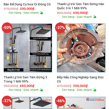
Thanh Lý Vòi Sen Tắm Đứng Hàn
Bàn Để Dụng Cụ Inox Di Động Cũ
Quốc 3 In 1 Mới 99%
Giá
Giá
370,000
₫
200,000
₫
gốc
hiện
Giá
Giá
800,000
₫
400,000
₫
Còn hàng - Giao nhanh
là:
tại
gốc
hiện
Còn hàng - Giao nhanh
370,000₫.
là:
là:
tại
200,000₫.
800,000₫.
là:
400,000₫.
-50%
-37%
Thanh Lý Vòi Sen Tắm Đứng 3
Bếp Nấu Công Nghiệp Gang Đúc
Trong 1 Mới 99%
Cũ
Giá
Giá
Giá
Giá
960,000
₫
480,000
₫
475,000
₫
300,000
₫
gốc
hiện
gốc
hiện
Còn hàng - Giao nhanh
Còn hàng - Giao nhanh
là:
tại
là:
tại
960,000₫.
là:
475,000₫.
là:
480,000₫.
300,000₫.
-37%
-46%