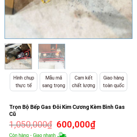
Hình chụp
Mẫu mã
Cam kết
Giao hàng
thực tế
sang trọng
chất lượng
toàn quốc
Trọn Bộ Bếp Gas Đôi Kim Cương Kèm Bình Gas
Cũ
Giá
Giá
1,050,000
₫
600,000
₫
gốc
hiện
Còn hàng - Giao nhanh