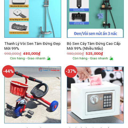
Thanh Lý Vòi Sen Tắm Đứng Đẹp
Bộ Sen Cây Tắm Đứng Cao Cấp
Mới 99%
Mới 99% (Nhiều Mẫu)
Giá
Giá
Giá
Giá
990,000
₫
480,000
₫
980,000
₫
525,000
₫
gốc
hiện
gốc
hiện
Còn hàng - Giao nhanh
Còn hàng - Giao nhanh
là:
tại
là:
tại
990,000₫.
là:
980,000₫.
là:
480,000₫.
525,000₫.
-44%
-37%