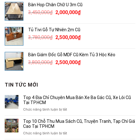
là:
tại
Bàn Họp Chân Chữ U 3m Cũ
1,050,000₫.
là:
Giá
Giá
3,450,000
₫
2,000,000
₫
850,000₫.
gốc
hiện
là:
tại
Tủ Tivi Gỗ Tự Nhiên 2m Cũ
3,450,000₫.
là:
Giá
Giá
3,780,000
₫
2,500,000
₫
2,000,000₫.
gốc
hiện
là:
tại
Bàn Giám Đốc Gỗ MDF Cũ Kèm Tủ 3 Hộc Kéo
3,780,000₫.
là:
Giá
Giá
3,800,000
₫
2,500,000
₫
2,500,000₫.
gốc
hiện
là:
tại
3,800,000₫.
là:
TIN TỨC MỚI
2,500,000₫.
Top 4 Địa Chỉ Chuyên Mua Bán Xe Ba Gác Cũ, Xe Lôi Cũ
Tại TP.HCM
ở
Chức năng bình luận bị tắt
Top
4
Top 10 Chỗ Thu Mua Sách Cũ, Truyện Tranh, Tạp Chí Giá
Địa
Cao Tại TPHCM
Chỉ
ở
Chức năng bình luận bị tắt
Chuyên
Top