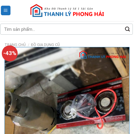
Skip
to
content
Tìm
kiếm:
TRANG CHỦ
/
ĐỒ GIA DỤNG CŨ
-43%