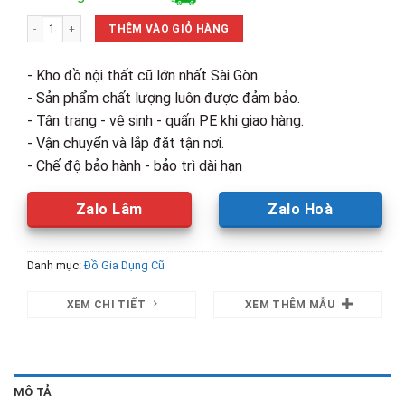
là:
tại
Trọn Bộ Bếp Gas Đôi Kim Cương Kèm Bình Gas Cũ số lượng
1,050,000₫.
là:
THÊM VÀO GIỎ HÀNG
600,000₫.
- Kho đồ nội thất cũ lớn nhất Sài Gòn.
- Sản phẩm chất lượng luôn được đảm bảo.
- Tân trang - vệ sinh - quấn PE khi giao hàng.
- Vận chuyển và lắp đặt tận nơi.
- Chế độ bảo hành - bảo trì dài hạn
Zalo Lâm
Zalo Hoà
Danh mục:
Đồ Gia Dụng Cũ
XEM CHI TIẾT
XEM THÊM MẪU
MÔ TẢ