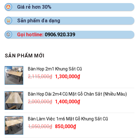
Giá rẻ hơn 30%
Sản phẩm đa dạng
Gọi hotline:
0906.920.339
SẢN PHẨM MỚI
Bàn Họp 2m1 Khung Sắt Cũ
Giá
Giá
2,115,000
₫
1,300,000
₫
gốc
hiện
là:
tại
Bàn Họp Dài 2m4 Cũ Mặt Gỗ Chân Sắt (Nhiều Màu)
2,115,000₫.
là:
Giá
Giá
2,000,000
₫
1,400,000
₫
1,300,000₫.
gốc
hiện
là:
tại
Bàn Làm Việc 1m6 Mặt Gỗ Khung Sắt Cũ
2,000,000₫.
là:
Giá
Giá
1,050,000
₫
850,000
₫
1,400,000₫.
gốc
hiện