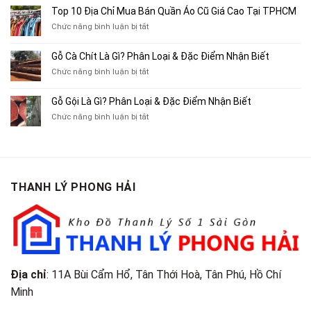
Mua
10
Top 10 Địa Chỉ Mua Bán Quần Áo Cũ Giá Cao Tại TPHCM
Bán
Chỗ
Xe
ở
Chức năng bình luận bị tắt
Thu
Ba
Top
Mua
Gác
10
Gỗ Cà Chít Là Gì? Phân Loại & Đặc Điểm Nhận Biết
Sách
Cũ,
Địa
Cũ,
ở
Chức năng bình luận bị tắt
Xe
Chỉ
Truyện
Gỗ
Lôi
Mua
Tranh,
Cà
Cũ
Bán
Gỗ Gội Là Gì? Phân Loại & Đặc Điểm Nhận Biết
Tạp
Chít
Tại
Quần
Chí
ở
Chức năng bình luận bị tắt
Là
TP.HCM
Áo
Giá
Gỗ
Gì?
Cũ
Cao
Gội
Phân
Giá
Tại
Là
Loại
Cao
TPHCM
Gì?
&
Tại
Phân
Đặc
TPHCM
THANH LÝ PHONG HẢI
Loại
Điểm
&
Nhận
Đặc
Biết
Điểm
Nhận
Biết
Địa chỉ
: 11A Bùi Cẩm Hổ, Tân Thới Hoà, Tân Phú, Hồ Chí
Minh