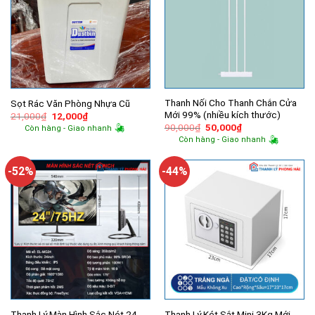
Thanh Nối Cho Thanh Chắn Cửa
Sọt Rác Văn Phòng Nhựa Cũ
Mới 99% (nhiều kích thước)
Giá
Giá
21,000
₫
12,000
₫
gốc
hiện
Giá
Giá
90,000
₫
50,000
₫
Còn hàng - Giao nhanh
là:
tại
gốc
hiện
Còn hàng - Giao nhanh
21,000₫.
là:
là:
tại
12,000₫.
90,000₫.
là:
50,000₫.
-52%
-44%
Thanh Lý Màn Hình Sắc Nét 24
Thanh Lý Két Sắt Mini 3Kg Mới