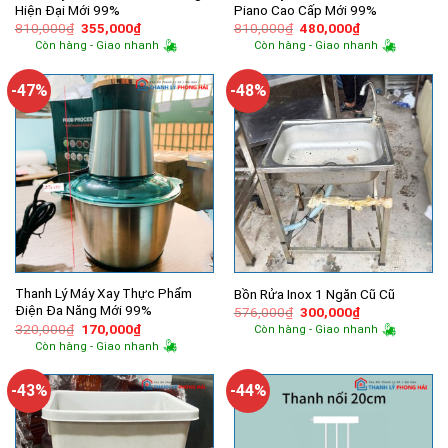
Hiện Đại Mới 99%
Piano Cao Cấp Mới 99%
Giá
Giá
Giá
Giá
810,000
₫
355,000
₫
810,000
₫
480,000
₫
gốc
hiện
gốc
hiện
Còn hàng - Giao nhanh
Còn hàng - Giao nhanh
là:
tại
là:
tại
810,000₫.
là:
810,000₫.
là:
355,000₫.
480,000₫.
-47%
-48%
Thanh Lý Máy Xay Thực Phẩm
Bồn Rửa Inox 1 Ngăn Cũ Cũ
Điện Đa Năng Mới 99%
Giá
Giá
576,000
₫
300,000
₫
gốc
hiện
Giá
Giá
320,000
₫
170,000
₫
Còn hàng - Giao nhanh
là:
tại
gốc
hiện
Còn hàng - Giao nhanh
576,000₫.
là:
là:
tại
300,000₫.
320,000₫.
là:
170,000₫.
-43%
-44%