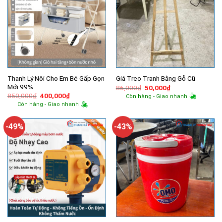
Thanh Lý Nôi Cho Em Bé Gấp Gọn
Giá Treo Tranh Bằng Gỗ Cũ
Mới 99%
Giá
Giá
86,000
₫
50,000
₫
gốc
hiện
Giá
Giá
850,000
₫
400,000
₫
Còn hàng - Giao nhanh
là:
tại
gốc
hiện
Còn hàng - Giao nhanh
86,000₫.
là:
là:
tại
50,000₫.
850,000₫.
là:
400,000₫.
-49%
-43%