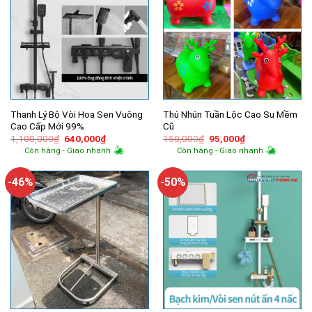
Thanh Lý Bộ Vòi Hoa Sen Vuông
Thú Nhún Tuần Lộc Cao Su Mềm
Cao Cấp Mới 99%
Cũ
Giá
Giá
Giá
Giá
1,100,000
₫
640,000
₫
150,000
₫
95,000
₫
gốc
hiện
gốc
hiện
Còn hàng - Giao nhanh
Còn hàng - Giao nhanh
là:
tại
là:
tại
1,100,000₫.
là:
150,000₫.
là:
640,000₫.
95,000₫.
-46%
-50%