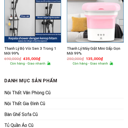
Thanh Lý Bộ Vòi Sen 3 Trong 1
Thanh Lý Máy Giặt Mini Gấp Gọn
Mới 99%
Mới 99%
Giá
Giá
Giá
Giá
690,000
₫
435,000
₫
250,000
₫
135,000
₫
gốc
hiện
gốc
hiện
Còn hàng - Giao nhanh
Còn hàng - Giao nhanh
là:
tại
là:
tại
690,000₫.
là:
250,000₫.
là:
435,000₫.
135,000₫.
DANH MỤC SẢN PHẨM
Nội Thất Văn Phòng Cũ
Nội Thất Gia Đình Cũ
Bàn Ghế Sofa Cũ
Tủ Quần Áo Cũ