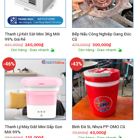
Thanh Lý Két Sắt Mini 3Kg Mới
Bếp Nấu Công Nghiệp Gang Đúc
99% Giá Rẻ
Cũ
Giá
Giá
Giá
Giá
431,000
₫
240,000
₫
475,000
₫
300,000
₫
gốc
hiện
gốc
hiện
Còn hàng - Giao nhanh
Còn hàng - Giao nhanh
là:
tại
là:
tại
431,000₫.
là:
475,000₫.
là:
240,000₫.
300,000₫.
-46%
-43%
Thanh Lý Máy Giặt Mini Gấp Gọn
Bình Đá 5L Nhựa PP OMO Cũ
Mới 99%
Giá
Giá
70,000
₫
40,000
₫
gốc
hiện
Giá
Giá
250,000
₫
135,000
₫
Còn hàng - Giao nhanh