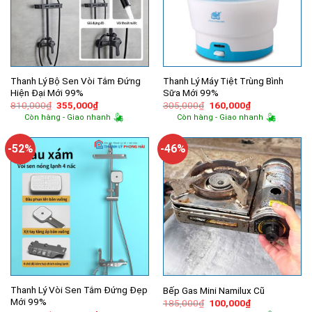
Thanh Lý Bộ Sen Vòi Tắm Đứng
Thanh Lý Máy Tiệt Trùng Bình
Hiện Đại Mới 99%
Sữa Mới 99%
Giá
Giá
Giá
Giá
810,000
₫
355,000
₫
305,000
₫
160,000
₫
gốc
hiện
gốc
hiện
Còn hàng - Giao nhanh
Còn hàng - Giao nhanh
là:
tại
là:
tại
810,000₫.
là:
305,000₫.
là:
355,000₫.
160,000₫.
-52%
-46%
Thanh Lý Vòi Sen Tắm Đứng Đẹp
Bếp Gas Mini Namilux Cũ
Mới 99%
Giá
Giá
185,000
₫
100,000
₫
gốc
hiện