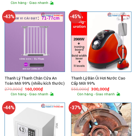
gốc
hiện
Còn hàng - Giao nhanh
là:
tại
690,000₫.
là:
435,000₫.
-43%
-45%
Thanh Lý Thanh Chắn Cửa An
Thanh Lý Bàn Ủi Hơi Nước Cao
Toàn Mới 99% (nhiều kích thước)
Cấp Mới 99%
Giá
Giá
Giá
Giá
279,000
₫
160,000
₫
550,000
₫
300,000
₫
gốc
hiện
gốc
hiện
Còn hàng - Giao nhanh
Còn hàng - Giao nhanh
là:
tại
là:
tại
279,000₫.
là:
550,000₫.
là:
160,000₫.
300,000₫.
-44%
-37%