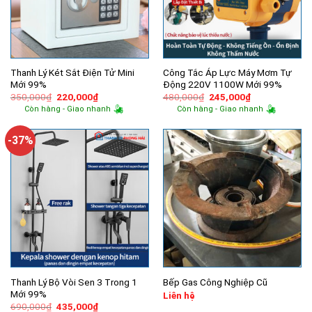
Thanh Lý Két Sắt Điện Tử Mini
Công Tắc Áp Lực Máy Mơm Tự
Mới 99%
Động 220V 1100W Mới 99%
Giá
Giá
Giá
Giá
350,000
₫
220,000
₫
480,000
₫
245,000
₫
gốc
hiện
gốc
hiện
Còn hàng - Giao nhanh
Còn hàng - Giao nhanh
là:
tại
là:
tại
350,000₫.
là:
480,000₫.
là:
220,000₫.
245,000₫.
-37%
Thanh Lý Bộ Vòi Sen 3 Trong 1
Bếp Gas Công Nghiệp Cũ
Mới 99%
Liên hệ
Giá
Giá
690,000
₫
435,000
₫