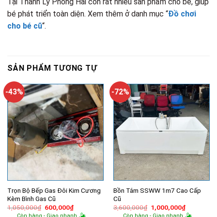
Tại Thanh Lý Phong Hải còn rất nhiều sản phẩm cho bé, giúp
bé phát triển toàn diện. Xem thêm ở danh mục “
Đồ chơi
cho bé cũ
“.
SẢN PHẨM TƯƠNG TỰ
-43%
-72%
Trọn Bộ Bếp Gas Đôi Kim Cương
Bồn Tắm SSWW 1m7 Cao Cấp
Kèm Bình Gas Cũ
Cũ
Giá
Giá
Giá
Giá
1,050,000
₫
600,000
₫
3,600,000
₫
1,000,000
₫
gốc
hiện
gốc
hiện
Còn hàng - Giao nhanh
Còn hàng - Giao nhanh