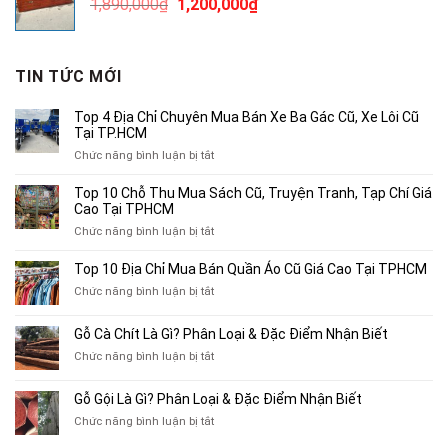
Giá
Giá
1,890,000
₫
1,200,000
₫
2,500,000₫.
gốc
hiện
là:
tại
1,890,000₫.
là:
TIN TỨC MỚI
1,200,000₫.
Top 4 Địa Chỉ Chuyên Mua Bán Xe Ba Gác Cũ, Xe Lôi Cũ
Tại TP.HCM
ở
Chức năng bình luận bị tắt
Top
4
Top 10 Chỗ Thu Mua Sách Cũ, Truyện Tranh, Tạp Chí Giá
Địa
Cao Tại TPHCM
Chỉ
ở
Chức năng bình luận bị tắt
Chuyên
Top
Mua
10
Top 10 Địa Chỉ Mua Bán Quần Áo Cũ Giá Cao Tại TPHCM
Bán
Chỗ
Xe
ở
Chức năng bình luận bị tắt
Thu
Ba
Top
Mua
Gác
10
Gỗ Cà Chít Là Gì? Phân Loại & Đặc Điểm Nhận Biết
Sách
Cũ,
Địa
Cũ,
ở
Chức năng bình luận bị tắt
Xe
Chỉ
Truyện
Gỗ
Lôi
Mua
Tranh,
Cà
Cũ
Bán
Gỗ Gội Là Gì? Phân Loại & Đặc Điểm Nhận Biết
Tạp
Chít
Tại
Quần
Chí
ở
Chức năng bình luận bị tắt
Là
TP.HCM
Áo
Giá
Gỗ
Gì?
Cũ