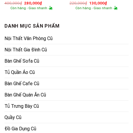
Giá
Giá
Giá
Giá
400,000
₫
280,000
₫
220,000
₫
130,000
₫
gốc
hiện
gốc
hiện
Còn hàng - Giao nhanh
Còn hàng - Giao nhanh
là:
tại
là:
tại
400,000₫.
là:
220,000₫.
là:
280,000₫.
130,000₫.
DANH MỤC SẢN PHẨM
Nội Thất Văn Phòng Cũ
Nội Thất Gia Đình Cũ
Bàn Ghế Sofa Cũ
Tủ Quần Áo Cũ
Bàn Ghế Cafe Cũ
Bàn Ghế Quán Ăn Cũ
Tủ Trưng Bày Cũ
Quầy Cũ
Đồ Gia Dụng Cũ