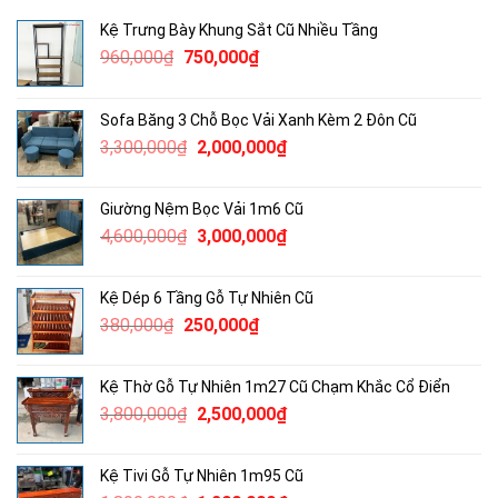
Kệ Trưng Bày Khung Sắt Cũ Nhiều Tầng
Giá
Giá
960,000
₫
750,000
₫
gốc
hiện
là:
tại
Sofa Băng 3 Chỗ Bọc Vải Xanh Kèm 2 Đôn Cũ
960,000₫.
là:
Giá
Giá
3,300,000
₫
2,000,000
₫
750,000₫.
gốc
hiện
là:
tại
Giường Nệm Bọc Vải 1m6 Cũ
3,300,000₫.
là:
Giá
Giá
4,600,000
₫
3,000,000
₫
2,000,000₫.
gốc
hiện
là:
tại
Kệ Dép 6 Tầng Gỗ Tự Nhiên Cũ
4,600,000₫.
là:
Giá
Giá
380,000
₫
250,000
₫
3,000,000₫.
gốc
hiện
là:
tại
Kệ Thờ Gỗ Tự Nhiên 1m27 Cũ Chạm Khắc Cổ Điển
380,000₫.
là:
Giá
Giá
3,800,000
₫
2,500,000
₫
250,000₫.
gốc
hiện
là:
tại
Kệ Tivi Gỗ Tự Nhiên 1m95 Cũ
3,800,000₫.
là: