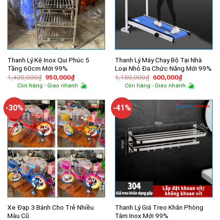
Thanh Lý Kệ Inox Qui Phúc 5
Thanh Lý Máy Chạy Bộ Tại Nhà
Tầng 60cm Mới 99%
Loại Nhỏ Đa Chức Năng Mới 99%
Giá
Giá
Giá
Giá
1,400,000
₫
950,000
₫
1,150,000
₫
600,000
₫
gốc
hiện
gốc
hiện
Còn hàng - Giao nhanh
Còn hàng - Giao nhanh
là:
tại
là:
tại
1,400,000₫.
là:
1,150,000₫.
là:
950,000₫.
600,000₫.
-30%
-41%
Xe Đạp 3 Bánh Cho Trẻ Nhiều
Thanh Lý Giá Treo Khăn Phòng
Màu Cũ
Tắm Inox Mới 99%