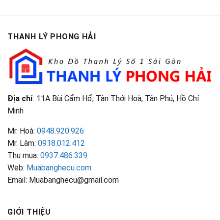
Cao
Gội
Phân
Giá
Tại
Là
Loại
Cao
TPHCM
Gì?
&
Tại
Phân
Đặc
TPHCM
THANH LÝ PHONG HẢI
Loại
Điểm
&
Nhận
Đặc
Biết
Điểm
Nhận
Biết
Địa chỉ
: 11A Bùi Cẩm Hổ, Tân Thới Hoà, Tân Phú, Hồ Chí
Minh
Mr. Hoà:
0948.920.926
Mr. Lâm:
0918.012.412
Thu mua:
0937.486.339
Web:
Muabanghecu.com
Email: Muabanghecu@gmail.com
GIỚI THIỆU