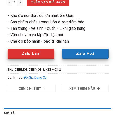
Thú Nhún Tuần Lộc Cao Su Mềm Cũ số lượng
150,000₫.
là:
THÊM VÀO GIỎ HÀNG
95,000₫.
- Kho đồ nội thất cũ lớn nhất Sài Gòn.
- Sản phẩm chất lượng luôn được đảm bảo.
- Tân trang - vệ sinh - quấn PE khi giao hàng.
- Vận chuyển và lắp đặt tận nơi.
- Chế độ bảo hành - bảo trì dài hạn
Zalo Lâm
Zalo Hoà
SKU:
XEBM03, XEBM03-1, XEBM03-2
Danh mục:
Đồ Gia Dụng Cũ
XEM CHI TIẾT
XEM THÊM MẪU
MÔ TẢ