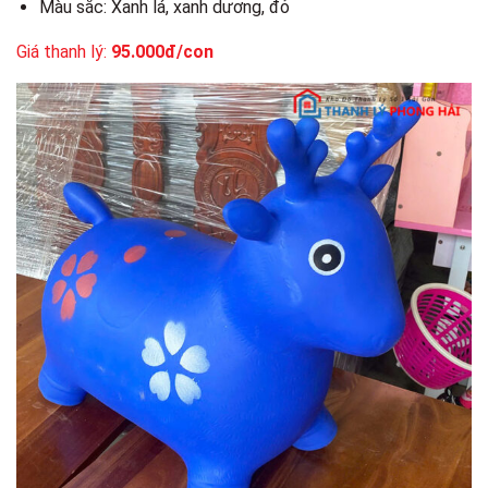
Màu sắc: Xanh lá, xanh dương, đỏ
Giá thanh lý:
95.000đ/con