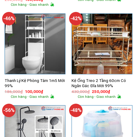
là:
tại
gốc
hiện
Còn hàng - Giao nhanh
70,000₫.
là:
là:
tại
40,000₫.
250,000₫.
là:
135,000₫.
-46%
-42%
Thanh Lý Kệ Phòng Tắm 1m5 Mới
Kệ Ống Treo 2 Tầng 60cm Có
99%
Ngăn Gác Đĩa Mới 99%
Giá
Giá
Giá
Giá
186,000
₫
100,000
₫
430,000
₫
250,000
₫
gốc
hiện
gốc
hiện
Còn hàng - Giao nhanh
Còn hàng - Giao nhanh
là:
tại
là:
tại
186,000₫.
là:
430,000₫.
là:
100,000₫.
250,000₫.
-56%
-48%