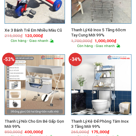
Thanh Lý Kệ Inox 5 Tầng 60cm
Xe 3 Bánh Trẻ Em Nhiều Màu Cũ
Tay Cung Mới 99%
Giá
Giá
215,000
₫
120,000
₫
gốc
hiện
Giá
Giá
1,700,000
₫
1,000,000
₫
Còn hàng - Giao nhanh
là:
tại
gốc
hiện
Còn hàng - Giao nhanh
215,000₫.
là:
là:
tại
120,000₫.
1,700,000₫.
là:
1,000,000
-53%
-34%
Thanh Lý Nôi Cho Em Bé Gấp Gọn
Thanh Lý Kệ Để Phòng Tắm Inox
Mới 99%
3 Tầng Mới 99%
Giá
Giá
Giá
Giá
850,000
₫
400,000
₫
265,000
₫
175,000
₫
gốc
hiện
gốc
hiện