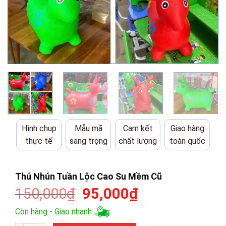
Hình chụp
Mẫu mã
Cam kết
Giao hàng
thực tế
sang trọng
chất lượng
toàn quốc
Thú Nhún Tuần Lộc Cao Su Mềm Cũ
Giá
Giá
150,000
₫
95,000
₫
gốc
hiện
Còn hàng - Giao nhanh
là:
tại