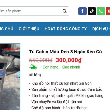
m
m:
NG CHỦ
GIỚI THIỆU
HOẠT ĐỘNG CÔNG TY
DỊCH VỤ
Tủ Cabin Màu Đen 3 Ngăn Kéo Cũ
Giá
Giá
550,000
₫
300,000
₫
gốc
hiện
Còn hàng - Giao nhanh
là:
tại
Hết hàng
550,000₫.
là:
300,000₫.
- Kho đồ nội thất cũ lớn nhất Sài Gòn.
- Sản phẩm chất lượng luôn được đảm bảo.
- Tân trang - vệ sinh - quấn PE khi giao hàng.
- Vận chuyển và lắp đặt tận nơi.
- Chế độ bảo hành - bảo trì dài hạn