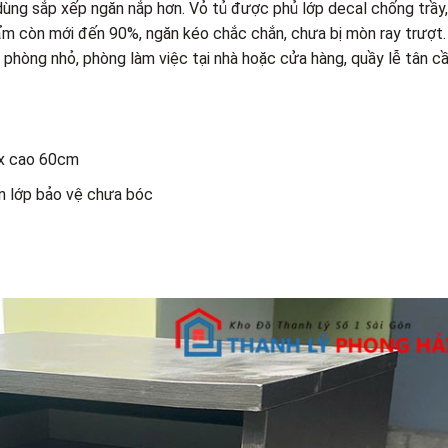
 dùng sắp xếp ngăn nắp hơn. Vỏ tủ được phủ lớp decal chống trầy
ẩm còn mới đến 90%, ngăn kéo chắc chắn, chưa bị mòn ray trượt.
phòng nhỏ, phòng làm việc tại nhà hoặc cửa hàng, quầy lễ tân c
 x cao 60cm
án lớp bảo vệ chưa bóc