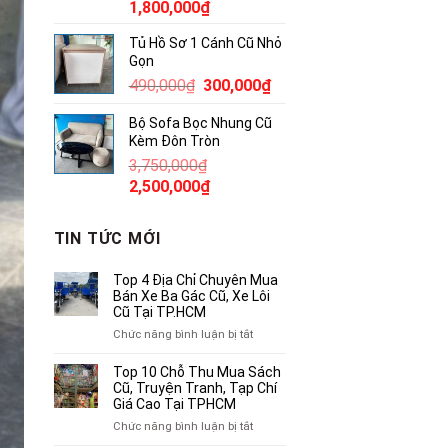
Giá
Giá
1,800,000
₫
gốc
hiện
Tủ Hồ Sơ 1 Cánh Cũ Nhỏ
là:
tại
Gọn
2,300,000₫.
là:
Giá
Giá
490,000
₫
300,000
₫
1,800,000₫.
gốc
hiện
Bộ Sofa Bọc Nhung Cũ
là:
tại
Kèm Đôn Tròn
490,000₫.
là:
3,750,000
₫
300,000₫.
Giá
Giá
2,500,000
₫
gốc
hiện
là:
tại
TIN TỨC MỚI
3,750,000₫.
là:
2,500,000₫.
Top 4 Địa Chỉ Chuyên Mua
Bán Xe Ba Gác Cũ, Xe Lôi
Cũ Tại TP.HCM
ở
Chức năng bình luận bị tắt
Top
4
Top 10 Chỗ Thu Mua Sách
Địa
Cũ, Truyện Tranh, Tạp Chí
Chỉ
Giá Cao Tại TPHCM
Chuyên
ở
Chức năng bình luận bị tắt
Mua
Top