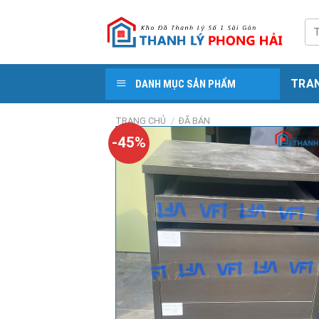
Skip
to
Tì
kiế
content
TRA
DANH MỤC SẢN PHẨM
TRANG CHỦ
/
ĐÃ BÁN
-45%