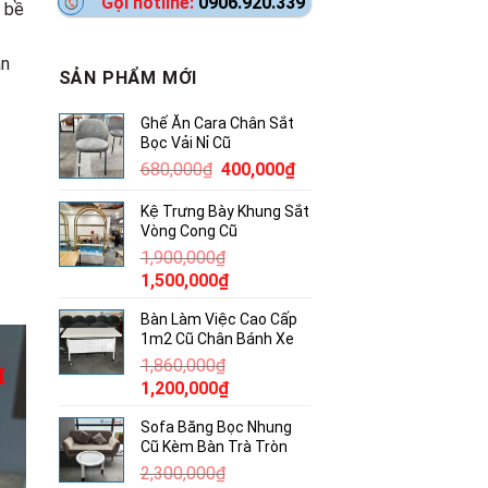
Gọi hotline:
0906.920.339
, bề
ần
SẢN PHẨM MỚI
Ghế Ăn Cara Chân Sắt
Bọc Vải Nỉ Cũ
Giá
Giá
680,000
₫
400,000
₫
gốc
hiện
Kệ Trưng Bày Khung Sắt
là:
tại
Vòng Cong Cũ
680,000₫.
là:
1,900,000
₫
400,000₫.
Giá
Giá
1,500,000
₫
gốc
hiện
Bàn Làm Việc Cao Cấp
là:
tại
1m2 Cũ Chân Bánh Xe
1,900,000₫.
là:
1,860,000
₫
1,500,000₫.
Giá
Giá
1,200,000
₫
gốc
hiện
Sofa Băng Bọc Nhung
là:
tại
Cũ Kèm Bàn Trà Tròn
1,860,000₫.
là:
2,300,000
₫
1,200,000₫.