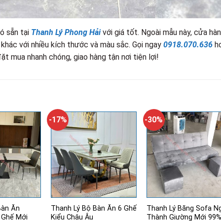
ó sẵn tại
Thanh Lý Phong Hải
với giá tốt. Ngoài mẫu này, cửa hà
khác với nhiều kích thước và màu sắc. Gọi ngay
0918.070.636
h
t mua nhanh chóng, giao hàng tận nơi tiện lợi!
-17%
-30%
Bàn Ăn
Thanh Lý Bộ Bàn Ăn 6 Ghế
Thanh Lý Băng Sofa N
 Ghế Mới
Kiểu Châu Âu
Thành Giường Mới 99