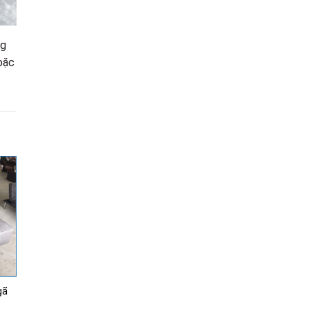
ng
oặc
gã
%