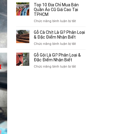
Bán
10
Top 10 Địa Chỉ Mua Bán
Xe
Chỗ
Quần Áo Cũ Giá Cao Tại
Ba
Thu
TPHCM
Gác
Mua
ở
Chức năng bình luận bị tắt
Cũ,
Sách
Top
Xe
Cũ,
10
Gỗ Cà Chít Là Gì? Phân Loại
Lôi
Truyện
Địa
& Đặc Điểm Nhận Biết
Cũ
Tranh,
Chỉ
Tại
ở
Chức năng bình luận bị tắt
Tạp
Mua
TP.HCM
Gỗ
Chí
Bán
Cà
Giá
Gỗ Gội Là Gì? Phân Loại &
Quần
Chít
Đặc Điểm Nhận Biết
Cao
Áo
Là
Tại
ở
Chức năng bình luận bị tắt
Cũ
Gì?
TPHCM
Gỗ
Giá
Phân
Gội
Cao
Loại
Là
Tại
&
Gì?
TPHCM
Đặc
Phân
Điểm
Loại
Nhận
&
Biết
Đặc
Điểm
Nhận
Biết