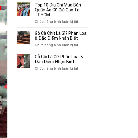
Bán
10
Top 10 Địa Chỉ Mua Bán
Xe
Chỗ
Quần Áo Cũ Giá Cao Tại
Ba
Thu
TPHCM
Gác
Mua
ở
Chức năng bình luận bị tắt
Cũ,
Sách
Top
Xe
Cũ,
10
Gỗ Cà Chít Là Gì? Phân Loại
Lôi
Truyện
Địa
& Đặc Điểm Nhận Biết
Cũ
Tranh,
Chỉ
Tại
ở
Chức năng bình luận bị tắt
Tạp
Mua
TP.HCM
Gỗ
Chí
Bán
Cà
Giá
Gỗ Gội Là Gì? Phân Loại &
Quần
Chít
Đặc Điểm Nhận Biết
Cao
Áo
Là
Tại
ở
Chức năng bình luận bị tắt
Cũ
Gì?
TPHCM
Gỗ
Giá
Phân
Gội
Cao
Loại
Là
Tại
&
Gì?
TPHCM
Đặc
Phân
Điểm
Loại
Nhận
&
Biết
Đặc
Điểm
Nhận
Biết