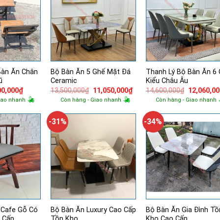
Bàn Ăn Chân
Bộ Bàn Ăn 5 Ghế Mặt Đá
Thanh Lý Bộ Bàn Ăn 6
ũ
Ceramic
Kiểu Châu Âu
á
Giá
Giá
Giá
Giá
00,000
₫
13,500,000
₫
11,050,000
₫
14,600,000
₫
12,060,0
ốc
hiện
gốc
hiện
gốc
iao nhanh
Còn hàng - Giao nhanh
Còn hàng - Giao nhanh
tại
là:
tại
là:
200,000₫.
là:
13,500,000₫.
là:
14,600,00
500,000₫.
11,050,000₫.
-31%
-34%
 Cafe Gỗ Có
Bộ Bàn Ăn Luxury Cao Cấp
Bộ Bàn Ăn Gia Đình Tồ
 Cấp
Tồn Kho
Kho Cao Cấp