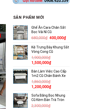
Gọi hotline:
0906.920.339
SẢN PHẨM MỚI
Ghế Ăn Cara Chân Sắt
Bọc Vải Nỉ Cũ
Giá
Giá
680,000
₫
400,000
₫
gốc
hiện
Kệ Trưng Bày Khung Sắt
là:
tại
Vòng Cong Cũ
680,000₫.
là:
1,900,000
₫
400,000₫.
Giá
Giá
1,500,000
₫
gốc
hiện
Bàn Làm Việc Cao Cấp
là:
tại
1m2 Cũ Chân Bánh Xe
1,900,000₫.
là:
1,860,000
₫
1,500,000₫.
Giá
Giá
1,200,000
₫
gốc
hiện
Sofa Băng Bọc Nhung
là:
tại
Cũ Kèm Bàn Trà Tròn
1,860,000₫.
là:
2,300,000
₫
1,200,000₫.