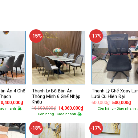
-15%
-17%
Bàn Ăn 4 Ghế
Thanh Lý Bộ Bàn Ăn
Thanh Lý Ghế Xoay Lư
Thạch
Thông Minh 6 Ghế Nhập
Lưới Cũ Hiện Đại
Khẩu
Giá
Giá
Giá
Giá
10,400,000
₫
600,000
₫
500,000
₫
gốc
hiện
gốc
hiệ
Giá
Giá
16,600,000
₫
14,060,000
₫
iao nhanh
Còn hàng - Giao nhanh
à:
tại
là:
tại
gốc
hiện
Còn hàng - Giao nhanh
12,700,000₫.
là:
600,000₫.
là:
là:
tại
10,400,000₫.
500
16,600,000₫.
là:
14,060,000₫.
-18%
-17%