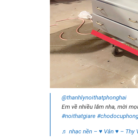
@thanhlynoithatphonghai
Em về nhiều lắm nha, mời mọ
#noithatgiare
#chodocuphong
♬ nhạc nền – ♥ Vân ♥ – Thy 