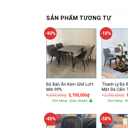
SẢN PHẨM TƯƠNG TỰ
-40%
-18%
Bộ Bàn Ăn Kèm Ghế Loft
Thanh Lý Bộ 
Mới 99%
Mặt Đá Cẩm 
Giá
Giá
9,500,000
₫
5,700,000
₫
12,700,000
₫
gốc
hiện
Còn hàng - Giao nhanh
Còn hàng - G
là:
tại
l
9,500,000₫.
là:
5,700,000₫.
-45%
-58%