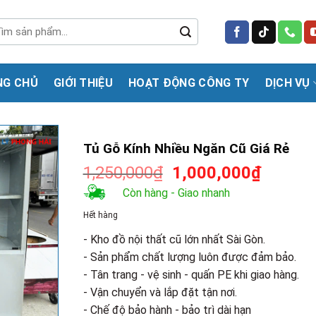
m
m:
NG CHỦ
GIỚI THIỆU
HOẠT ĐỘNG CÔNG TY
DỊCH VỤ
Tủ Gỗ Kính Nhiều Ngăn Cũ Giá Rẻ
Giá
Giá
1,250,000
₫
1,000,000
₫
gốc
hiện
Còn hàng - Giao nhanh
là:
tại
Hết hàng
1,250,000₫.
là:
1,000,0
- Kho đồ nội thất cũ lớn nhất Sài Gòn.
- Sản phẩm chất lượng luôn được đảm bảo.
- Tân trang - vệ sinh - quấn PE khi giao hàng.
- Vận chuyển và lắp đặt tận nơi.
- Chế độ bảo hành - bảo trì dài hạn