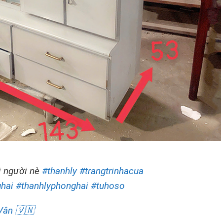
i người nè
#thanhly
#trangtrinhacua
hai
#thanhlyphonghai
#tuhoso
Vân 🇻🇳