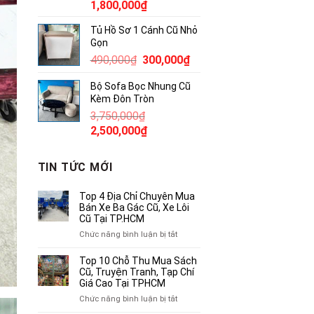
Giá
Giá
1,800,000
₫
gốc
hiện
Tủ Hồ Sơ 1 Cánh Cũ Nhỏ
là:
tại
Gọn
2,300,000₫.
là:
Giá
Giá
490,000
₫
300,000
₫
1,800,000₫.
gốc
hiện
Bộ Sofa Bọc Nhung Cũ
là:
tại
Kèm Đôn Tròn
490,000₫.
là:
3,750,000
₫
300,000₫.
Giá
Giá
2,500,000
₫
gốc
hiện
là:
tại
TIN TỨC MỚI
3,750,000₫.
là:
2,500,000₫.
Top 4 Địa Chỉ Chuyên Mua
Bán Xe Ba Gác Cũ, Xe Lôi
Cũ Tại TP.HCM
ở
Chức năng bình luận bị tắt
Top
4
Top 10 Chỗ Thu Mua Sách
Địa
Cũ, Truyện Tranh, Tạp Chí
Chỉ
Giá Cao Tại TPHCM
Chuyên
ở
Chức năng bình luận bị tắt
Mua
Top