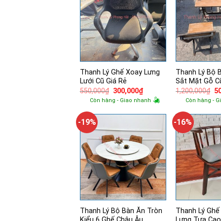
Thanh Lý Ghế Xoay Lưng
Thanh Lý Bộ 
Lưới Cũ Giá Rẻ
Sắt Mặt Gỗ C
Giá
Giá
Gi
550,000
₫
300,000
₫
1,200,000
₫
5
gốc
hiện
g
Còn hàng - Giao nhanh
Còn hàng - G
là:
tại
là:
550,000₫.
là:
1,
300,000₫.
-19%
-16%
Thanh Lý Bộ Bàn Ăn Tròn
Thanh Lý Ghế
Kiểu 6 Ghế Châu Âu
Lưng Tựa Cao