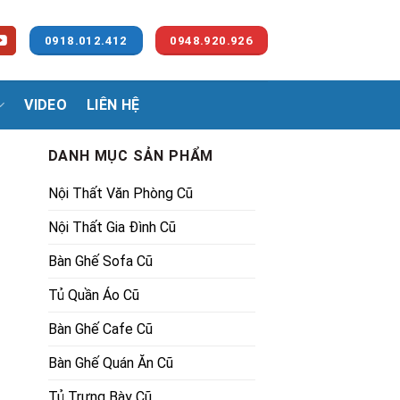
0918.012.412
0948.920.926
VIDEO
LIÊN HỆ
DANH MỤC SẢN PHẨM
Nội Thất Văn Phòng Cũ
Nội Thất Gia Đình Cũ
Bàn Ghế Sofa Cũ
Tủ Quần Áo Cũ
00₫.
Bàn Ghế Cafe Cũ
Bàn Ghế Quán Ăn Cũ
Tủ Trưng Bày Cũ