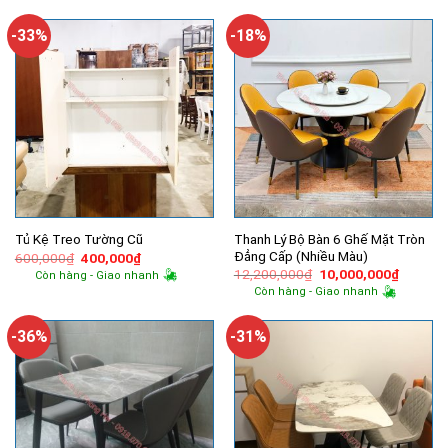
1,200,000₫.
14,500,000₫.
là:
9,100,00
-33%
-18%
Thanh Lý Bộ Bàn 6 Ghế Mặt Tròn
Tủ Kệ Treo Tường Cũ
Đẳng Cấp (Nhiều Màu)
Giá
Giá
600,000
₫
400,000
₫
gốc
hiện
Giá
Giá
12,200,000
₫
10,000,000
₫
Còn hàng - Giao nhanh
là:
tại
gốc
hiện
Còn hàng - Giao nhanh
600,000₫.
là:
là:
tại
400,000₫.
12,200,000₫.
là:
10,000,
-36%
-31%