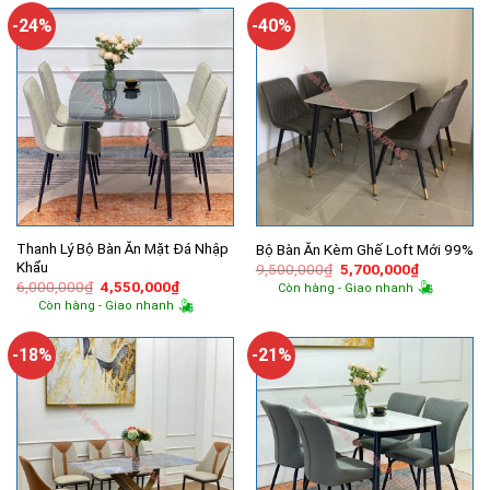
9,100,000₫.
500,000₫.
-24%
-40%
Thanh Lý Bộ Bàn Ăn Mặt Đá Nhập
Bộ Bàn Ăn Kèm Ghế Loft Mới 99%
Khẩu
Giá
Giá
9,500,000
₫
5,700,000
₫
gốc
hiện
Giá
Giá
6,000,000
₫
4,550,000
₫
Còn hàng - Giao nhanh
là:
tại
gốc
hiện
Còn hàng - Giao nhanh
9,500,000₫.
là:
là:
tại
5,700,000
6,000,000₫.
là:
4,550,000₫.
-18%
-21%