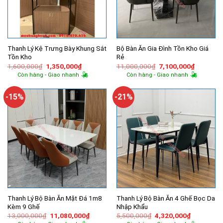
Thanh Lý Kệ Trưng Bày Khung Sắt
Bộ Bàn Ăn Gia Đình Tồn Kho Giá
Tồn Kho
Rẻ
Giá
Giá
Giá
Giá
1,600,000
₫
1,350,000
₫
11,000,000
₫
7,100,000
₫
gốc
hiện
gốc
hiện
Còn hàng - Giao nhanh
Còn hàng - Giao nhanh
là:
tại
là:
tại
1,600,000₫.
là:
11,000,000₫.
là:
1,350,000₫.
7,100,00
-15%
-21%
Thanh Lý Bộ Bàn Ăn Mặt Đá 1m8
Thanh Lý Bộ Bàn Ăn 4 Ghế Bọc Da
Kèm 9 Ghế
Nhập Khẩu
Giá
Giá
Giá
Giá
13,000,000
₫
11,080,000
₫
5,500,000
₫
4,320,000
₫
gốc
hiện
gốc
hiện