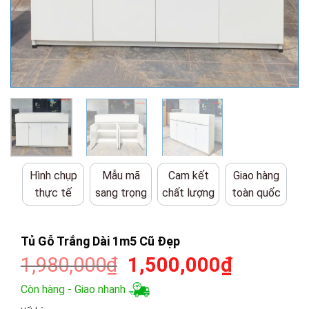
Hình chụp
Mẫu mã
Cam kết
Giao hàng
thực tế
sang trọng
chất lượng
toàn quốc
Tủ Gỗ Trắng Dài 1m5 Cũ Đẹp
Giá
Giá
1,980,000
₫
1,500,000
₫
gốc
hiện
Còn hàng - Giao nhanh
là:
tại