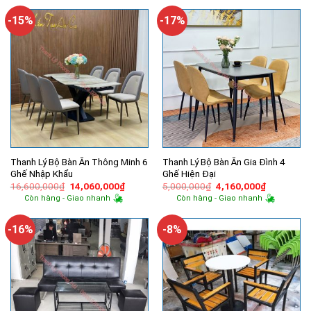
900,000₫.
là:
1,250,000₫.
là:
760,000₫.
850,000₫.
-15%
-17%
Thanh Lý Bộ Bàn Ăn Thông Minh 6
Thanh Lý Bộ Bàn Ăn Gia Đình 4
Ghế Nhập Khẩu
Ghế Hiện Đại
Giá
Giá
Giá
Giá
16,600,000
₫
14,060,000
₫
5,000,000
₫
4,160,000
₫
gốc
hiện
gốc
hiện
Còn hàng - Giao nhanh
Còn hàng - Giao nhanh
là:
tại
là:
tại
16,600,000₫.
là:
5,000,000₫.
là:
14,060,000₫.
4,160,000
-16%
-8%