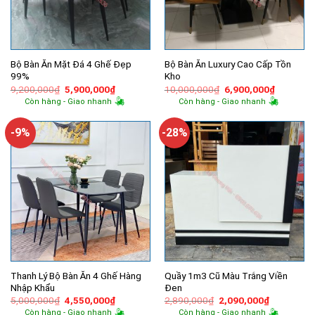
Bộ Bàn Ăn Mặt Đá 4 Ghế Đẹp
Bộ Bàn Ăn Luxury Cao Cấp Tồn
99%
Kho
Giá
Giá
Giá
Giá
9,200,000
₫
5,900,000
₫
10,000,000
₫
6,900,000
₫
gốc
hiện
gốc
hiện
Còn hàng - Giao nhanh
Còn hàng - Giao nhanh
là:
tại
là:
tại
9,200,000₫.
là:
10,000,000₫.
là:
5,900,000₫.
6,900,00
-9%
-28%
Thanh Lý Bộ Bàn Ăn 4 Ghế Hàng
Quầy 1m3 Cũ Màu Trắng Viền
Nhập Khẩu
Đen
Giá
Giá
Giá
Giá
5,000,000
₫
4,550,000
₫
2,890,000
₫
2,090,000
₫
gốc
hiện
gốc
hiện
Còn hàng - Giao nhanh
Còn hàng - Giao nhanh