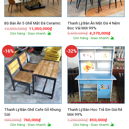
Thanh Lý Bàn Ăn Mặt Đá 4 Nệm
Bộ Bàn Ăn 5 Ghế Mặt Đá Ceramic
Bọc Vải Mới 99%
Giá
Giá
13,500,000
₫
11,050,000
₫
gốc
hiện
Giá
Giá
5,500,000
₫
4,370,000
₫
Còn hàng - Giao nhanh
là:
tại
gốc
hiện
Còn hàng - Giao nhanh
13,500,000₫.
là:
là:
tại
11,050,000₫.
5,500,000₫.
là:
4,370,000
-16%
-32%
Thanh Lý Bàn Ghế Cafe Gỗ Khung
Thanh Lý Bàn Học Trẻ Em Giá Rẻ
Sắt
Mới 99%
Giá
Giá
Giá
Giá
900,000
₫
760,000
₫
1,250,000
₫
850,000
₫
gốc
hiện
gốc
hiện
Còn hàng - Giao nhanh
Còn hàng - Giao nhanh
là:
tại
là:
tại