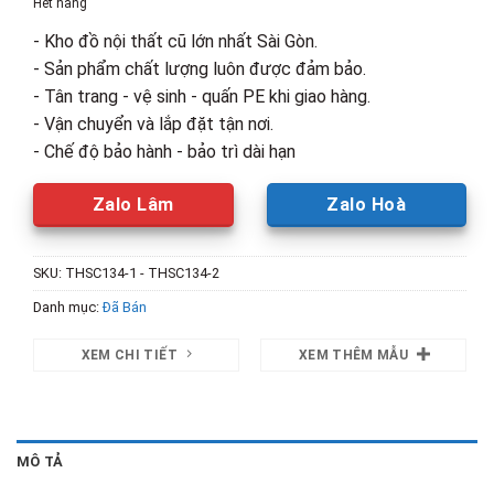
Hết hàng
1,980,000₫.
là:
- Kho đồ nội thất cũ lớn nhất Sài Gòn.
1,500,00
- Sản phẩm chất lượng luôn được đảm bảo.
- Tân trang - vệ sinh - quấn PE khi giao hàng.
- Vận chuyển và lắp đặt tận nơi.
- Chế độ bảo hành - bảo trì dài hạn
Zalo Lâm
Zalo Hoà
SKU:
THSC134-1 - THSC134-2
Danh mục:
Đã Bán
XEM CHI TIẾT
XEM THÊM MẪU
MÔ TẢ