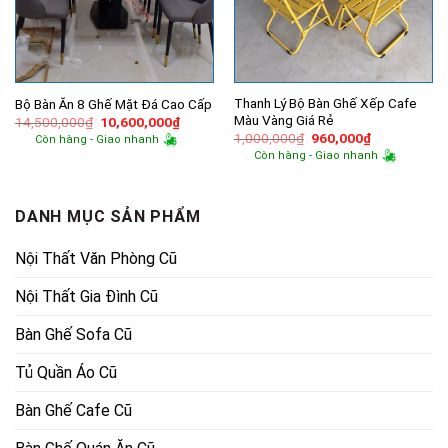
Thanh Lý Bộ Bàn Ghế Xếp Cafe
Bộ Bàn Ăn 8 Ghế Mặt Đá Cao Cấp
Màu Vàng Giá Rẻ
Giá
Giá
14,500,000
₫
10,600,000
₫
gốc
hiện
Giá
Giá
1,000,000
₫
960,000
₫
Còn hàng - Giao nhanh
là:
tại
gốc
hiện
Còn hàng - Giao nhanh
14,500,000₫.
là:
là:
tại
10,600,000₫.
1,000,000₫.
là:
960,000₫.
DANH MỤC SẢN PHẨM
Nội Thất Văn Phòng Cũ
Nội Thất Gia Đình Cũ
Bàn Ghế Sofa Cũ
Tủ Quần Áo Cũ
Bàn Ghế Cafe Cũ