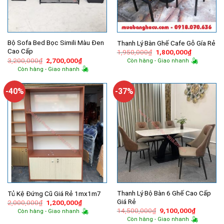
Bộ Sofa Bed Bọc Simili Màu Đen
Thanh Lý Bàn Ghế Cafe Gỗ Gía Rẻ
Cao Cấp
Giá
Giá
1,950,000
₫
1,800,000
₫
gốc
hiện
Giá
Giá
3,200,000
₫
2,700,000
₫
Còn hàng - Giao nhanh
là:
tại
gốc
hiện
Còn hàng - Giao nhanh
1,950,000₫.
là:
là:
tại
1,800,000
3,200,000₫.
là:
2,700,000₫.
-40%
-37%
Thanh Lý Bộ Bàn 6 Ghế Cao Cấp
Tủ Kệ Đứng Cũ Giá Rẻ 1mx1m7
Giá Rẻ
Giá
Giá
2,000,000
₫
1,200,000
₫
gốc
hiện
Giá
Giá
14,500,000
₫
9,100,000
₫
Còn hàng - Giao nhanh
là:
tại
gốc
hiện
Còn hàng - Giao nhanh
2,000,000₫.
là:
là:
tại