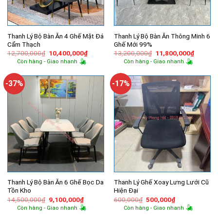
Thanh Lý Bộ Bàn Ăn 4 Ghế Mặt Đá
Thanh Lý Bộ Bàn Ăn Thông Minh 6
Cẩm Thạch
Ghế Mới 99%
Giá
Giá
Giá
Giá
12,700,000
₫
10,400,000
₫
13,200,000
₫
11,800,000
₫
gốc
hiện
gốc
hiện
Còn hàng - Giao nhanh
Còn hàng - Giao nhanh
là:
tại
là:
tại
12,700,000₫.
là:
13,200,000₫.
là:
10,400,000₫.
11,800,
-37%
-17%
Thanh Lý Bộ Bàn Ăn 6 Ghế Bọc Da
Thanh Lý Ghế Xoay Lưng Lưới Cũ
Tồn Kho
Hiện Đại
Giá
Giá
Giá
Giá
14,500,000
₫
9,100,000
₫
600,000
₫
500,000
₫
gốc
hiện
gốc
hiện
Còn hàng - Giao nhanh
Còn hàng - Giao nhanh
là:
tại
là:
tại
14,500,000₫.
là:
600,000₫.
là: