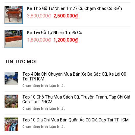
là:
tại
Kệ Thờ Gỗ Tự Nhiên 1m27 Cũ Chạm Khắc Cổ Điển
380,000₫.
là:
Giá
Giá
3,800,000
₫
2,500,000
₫
250,000₫.
gốc
hiện
là:
tại
Kệ Tivi Gỗ Tự Nhiên 1m95 Cũ
3,800,000₫.
là:
Giá
Giá
1,890,000
₫
1,200,000
₫
2,500,000₫.
gốc
hiện
là:
tại
1,890,000₫.
là:
TIN TỨC MỚI
1,200,000₫.
Top 4 Địa Chỉ Chuyên Mua Bán Xe Ba Gác Cũ, Xe Lôi Cũ
Tại TP.HCM
ở
Chức năng bình luận bị tắt
Top
4
Top 10 Chỗ Thu Mua Sách Cũ, Truyện Tranh, Tạp Chí Giá
Địa
Cao Tại TPHCM
Chỉ
ở
Chức năng bình luận bị tắt
Chuyên
Top
Mua
10
Top 10 Địa Chỉ Mua Bán Quần Áo Cũ Giá Cao Tại TPHCM
Bán
Chỗ
Xe
ở
Chức năng bình luận bị tắt
Thu
Ba
Top
Mua