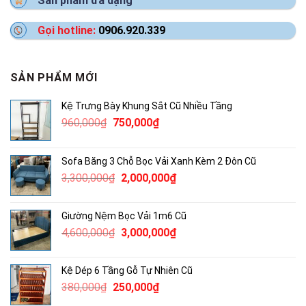
Sản phẩm đa dạng
Gọi hotline:
0906.920.339
SẢN PHẨM MỚI
Kệ Trưng Bày Khung Sắt Cũ Nhiều Tầng
Giá
Giá
960,000
₫
750,000
₫
gốc
hiện
là:
tại
Sofa Băng 3 Chỗ Bọc Vải Xanh Kèm 2 Đôn Cũ
960,000₫.
là:
Giá
Giá
3,300,000
₫
2,000,000
₫
750,000₫.
gốc
hiện
là:
tại
Giường Nệm Bọc Vải 1m6 Cũ
3,300,000₫.
là:
Giá
Giá
4,600,000
₫
3,000,000
₫
2,000,000₫.
gốc
hiện
là:
tại
Kệ Dép 6 Tầng Gỗ Tự Nhiên Cũ
4,600,000₫.
là:
Giá
Giá
380,000
₫
250,000
₫
3,000,000₫.
gốc
hiện