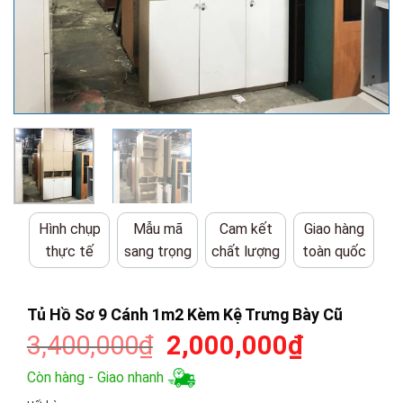
Hình chụp
Mẫu mã
Cam kết
Giao hàng
thực tế
sang trọng
chất lượng
toàn quốc
Tủ Hồ Sơ 9 Cánh 1m2 Kèm Kệ Trưng Bày Cũ
Giá
Giá
3,400,000
₫
2,000,000
₫
gốc
hiện
Còn hàng - Giao nhanh
là:
tại