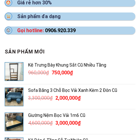
Giá rẻ hơn 30%
Sản phẩm đa dạng
Gọi hotline:
0906.920.339
SẢN PHẨM MỚI
Kệ Trưng Bày Khung Sắt Cũ Nhiều Tầng
Giá
Giá
960,000
₫
750,000
₫
gốc
hiện
là:
tại
Sofa Băng 3 Chỗ Bọc Vải Xanh Kèm 2 Đôn Cũ
960,000₫.
là:
Giá
Giá
3,300,000
₫
2,000,000
₫
750,000₫.
gốc
hiện
là:
tại
Giường Nệm Bọc Vải 1m6 Cũ
3,300,000₫.
là:
Giá
Giá
4,600,000
₫
3,000,000
₫
2,000,000₫.
gốc
hiện
là:
tại