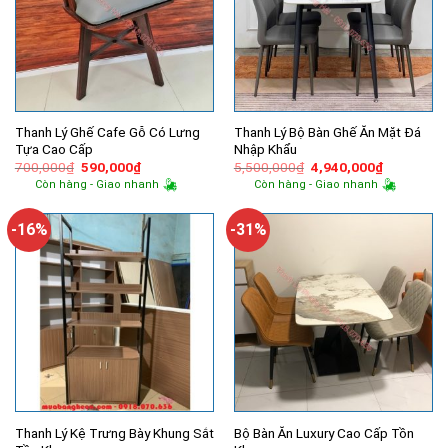
Thanh Lý Ghế Cafe Gỗ Có Lưng
Thanh Lý Bộ Bàn Ghế Ăn Mặt Đá
Tựa Cao Cấp
Nhập Khẩu
Giá
Giá
Giá
Giá
700,000
₫
590,000
₫
5,500,000
₫
4,940,000
₫
gốc
hiện
gốc
hiện
Còn hàng - Giao nhanh
Còn hàng - Giao nhanh
là:
tại
là:
tại
700,000₫.
là:
5,500,000₫.
là:
590,000₫.
4,940,000
-16%
-31%
Thanh Lý Kệ Trưng Bày Khung Sắt
Bộ Bàn Ăn Luxury Cao Cấp Tồn