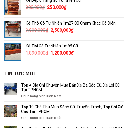
Kệ Dép 6 Tầng Gỗ Tự Nhiên Cũ
4,600,000₫.
là:
Giá
Giá
380,000
₫
250,000
₫
3,000,000₫.
gốc
hiện
là:
tại
Kệ Thờ Gỗ Tự Nhiên 1m27 Cũ Chạm Khắc Cổ Điển
380,000₫.
là:
Giá
Giá
3,800,000
₫
2,500,000
₫
250,000₫.
gốc
hiện
là:
tại
Kệ Tivi Gỗ Tự Nhiên 1m95 Cũ
3,800,000₫.
là:
Giá
Giá
1,890,000
₫
1,200,000
₫
2,500,000₫.
gốc
hiện
là:
tại
1,890,000₫.
là:
TIN TỨC MỚI
1,200,000₫.
Top 4 Địa Chỉ Chuyên Mua Bán Xe Ba Gác Cũ, Xe Lôi Cũ
Tại TP.HCM
ở
Chức năng bình luận bị tắt
Top
4
Top 10 Chỗ Thu Mua Sách Cũ, Truyện Tranh, Tạp Chí Giá
Địa
Cao Tại TPHCM
Chỉ
ở
Chức năng bình luận bị tắt
Chuyên
Top
Mua
10