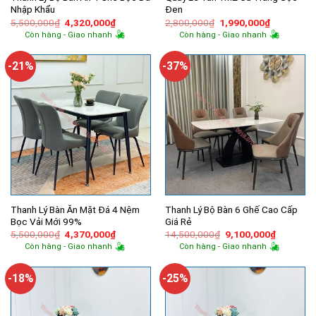
Nhập Khẩu
Đen
Giá
Giá
Giá
Giá
5,500,000
₫
4,320,000
₫
2,800,000
₫
1,990,000
₫
gốc
hiện
gốc
hiện
Còn hàng - Giao nhanh
Còn hàng - Giao nhanh
là:
tại
là:
tại
5,500,000₫.
là:
2,800,000₫.
là:
4,320,000₫.
1,990,000
-21%
-37%
Thanh Lý Bàn Ăn Mặt Đá 4 Nệm
Thanh Lý Bộ Bàn 6 Ghế Cao Cấp
Bọc Vải Mới 99%
Giá Rẻ
Giá
Giá
Giá
Giá
5,500,000
₫
4,370,000
₫
14,500,000
₫
9,100,000
₫
gốc
hiện
gốc
hiện
Còn hàng - Giao nhanh
Còn hàng - Giao nhanh
là:
tại
là:
tại
5,500,000₫.
là:
14,500,000₫.
là:
4,370,000₫.
9,100,00
-18%
-25%