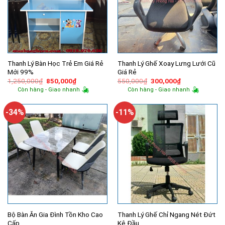
Thanh Lý Bàn Học Trẻ Em Giá Rẻ
Thanh Lý Ghế Xoay Lưng Lưới Cũ
Mới 99%
Giá Rẻ
Giá
Giá
Giá
Giá
1,250,000
₫
850,000
₫
550,000
₫
300,000
₫
gốc
hiện
gốc
hiện
Còn hàng - Giao nhanh
Còn hàng - Giao nhanh
là:
tại
là:
tại
1,250,000₫.
là:
550,000₫.
là:
850,000₫.
300,000₫.
-34%
-11%
Bộ Bàn Ăn Gia Đình Tồn Kho Cao
Thanh Lý Ghế Chỉ Ngang Nét Đứt
Cấp
Kê Đầu