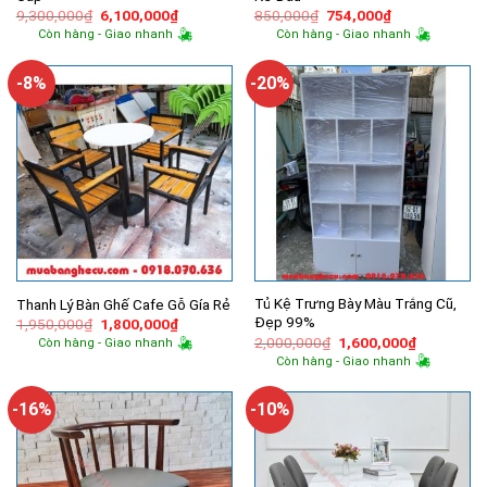
Giá
Giá
Giá
Giá
9,300,000
₫
6,100,000
₫
850,000
₫
754,000
₫
gốc
hiện
gốc
hiện
Còn hàng - Giao nhanh
Còn hàng - Giao nhanh
là:
tại
là:
tại
9,300,000₫.
là:
850,000₫.
là:
6,100,000₫.
754,000₫.
-8%
-20%
Tủ Kệ Trưng Bày Màu Trắng Cũ,
Thanh Lý Bàn Ghế Cafe Gỗ Gía Rẻ
Đẹp 99%
Giá
Giá
1,950,000
₫
1,800,000
₫
gốc
hiện
Giá
Giá
2,000,000
₫
1,600,000
₫
Còn hàng - Giao nhanh
là:
tại
gốc
hiện
Còn hàng - Giao nhanh
1,950,000₫.
là:
là:
tại
1,800,000₫.
2,000,000₫.
là:
1,600,000
-16%
-10%