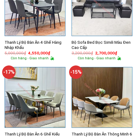
Thanh Lý Bộ Bàn Ăn 4 Ghế Hàng
Bộ Sofa Bed Bọc Simili Màu Đen
Nhập Khẩu
Cao Cấp
Giá
Giá
Giá
Giá
5,000,000
₫
4,550,000
₫
3,200,000
₫
2,700,000
₫
gốc
hiện
gốc
hiện
Còn hàng - Giao nhanh
Còn hàng - Giao nhanh
là:
tại
là:
tại
5,000,000₫.
là:
3,200,000₫.
là:
4,550,000₫.
2,700,000
-17%
-15%
Thanh Lý Bộ Bàn Ăn 6 Ghế Kiểu
Thanh Lý Bộ Bàn Ăn Thông Minh 6