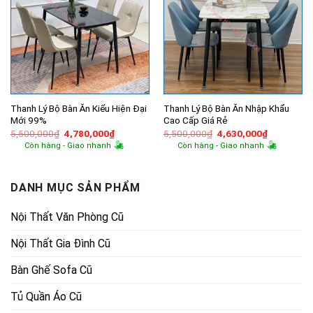
Thanh Lý Bộ Bàn Ăn Kiểu Hiện Đại
Thanh Lý Bộ Bàn Ăn Nhập Khẩu
Mới 99%
Cao Cấp Giá Rẻ
Giá
Giá
Giá
Giá
5,500,000
₫
4,780,000
₫
5,500,000
₫
4,630,000
₫
gốc
hiện
gốc
hiện
Còn hàng - Giao nhanh
Còn hàng - Giao nhanh
là:
tại
là:
tại
5,500,000₫.
là:
5,500,000₫.
là:
4,780,000₫.
4,630,000
DANH MỤC SẢN PHẨM
Nội Thất Văn Phòng Cũ
Nội Thất Gia Đình Cũ
Bàn Ghế Sofa Cũ
Tủ Quần Áo Cũ