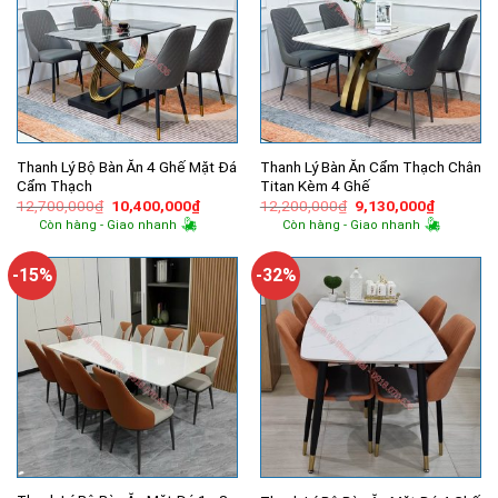
Thanh Lý Bộ Bàn Ăn 4 Ghế Mặt Đá
Thanh Lý Bàn Ăn Cẩm Thạch Chân
Cẩm Thạch
Titan Kèm 4 Ghế
Giá
Giá
Giá
Giá
12,700,000
₫
10,400,000
₫
12,200,000
₫
9,130,000
₫
gốc
hiện
gốc
hiện
Còn hàng - Giao nhanh
Còn hàng - Giao nhanh
là:
tại
là:
tại
12,700,000₫.
là:
12,200,000₫.
là:
10,400,000₫.
9,130,00
-15%
-32%