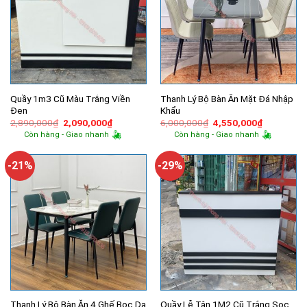
Quầy 1m3 Cũ Màu Trắng Viền
Thanh Lý Bộ Bàn Ăn Mặt Đá Nhập
Đen
Khẩu
Giá
Giá
Giá
Giá
2,890,000
₫
2,090,000
₫
6,000,000
₫
4,550,000
₫
gốc
hiện
gốc
hiện
Còn hàng - Giao nhanh
Còn hàng - Giao nhanh
là:
tại
là:
tại
2,890,000₫.
là:
6,000,000₫.
là:
2,090,000₫.
4,550,000
-21%
-29%
Thanh Lý Bộ Bàn Ăn 4 Ghế Bọc Da
Quầy Lễ Tân 1M2 Cũ Trắng Sọc