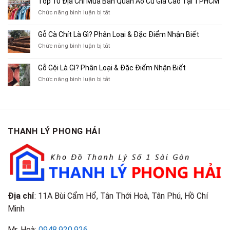
Top 10 Địa Chỉ Mua Bán Quần Áo Cũ Giá Cao Tại TPHCM
Bán
Chỗ
Xe
ở
Chức năng bình luận bị tắt
Thu
Ba
Top
Mua
Gác
10
Gỗ Cà Chít Là Gì? Phân Loại & Đặc Điểm Nhận Biết
Sách
Cũ,
Địa
Cũ,
ở
Chức năng bình luận bị tắt
Xe
Chỉ
Truyện
Gỗ
Lôi
Mua
Tranh,
Cà
Cũ
Bán
Gỗ Gội Là Gì? Phân Loại & Đặc Điểm Nhận Biết
Tạp
Chít
Tại
Quần
Chí
ở
Chức năng bình luận bị tắt
Là
TP.HCM
Áo
Giá
Gỗ
Gì?
Cũ
Cao
Gội
Phân
Giá
Tại
Là
Loại
Cao
TPHCM
Gì?
&
Tại
Phân
Đặc
TPHCM
THANH LÝ PHONG HẢI
Loại
Điểm
&
Nhận
Đặc
Biết
Điểm
Nhận
Biết
Địa chỉ
: 11A Bùi Cẩm Hổ, Tân Thới Hoà, Tân Phú, Hồ Chí
Minh
Mr. Hoà:
0948.920.926