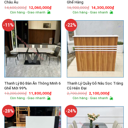
Châu Âu
Ghế Hàng
Giá
Giá
Giá
Giá
14,600,000
₫
12,060,000
₫
16,900,000
₫
14,300,000
₫
gốc
hiện
gốc
hiện
Còn hàng - Giao nhanh
Còn hàng - Giao nhanh
là:
tại
là:
tại
14,600,000₫.
là:
16,900,000₫.
là:
12,060,000₫.
14,300,
-11%
-22%
Thanh Lý Bộ Bàn Ăn Thông Minh 6
Thanh Lý Quầy Gỗ Nâu Sọc Trắng
Ghế Mới 99%
Cũ Hiện Đại
Giá
Giá
Giá
Giá
13,200,000
₫
11,800,000
₫
2,700,000
₫
2,100,000
₫
gốc
hiện
gốc
hiện
Còn hàng - Giao nhanh
Còn hàng - Giao nhanh
là:
tại
là:
tại
13,200,000₫.
là:
2,700,000₫.
là:
11,800,000₫.
2,100,000
-28%
-24%