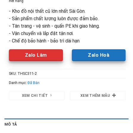
Hết hàng
3,400,000₫.
là:
- Kho đồ nội thất cũ lớn nhất Sài Gòn.
2,000,00
- Sản phẩm chất lượng luôn được đảm bảo.
- Tân trang - vệ sinh - quấn PE khi giao hàng.
- Vận chuyển và lắp đặt tận nơi.
- Chế độ bảo hành - bảo trì dài hạn
Zalo Lâm
Zalo Hoà
SKU:
THSC311-2
Danh mục:
Đã Bán
XEM CHI TIẾT
XEM THÊM MẪU
MÔ TẢ