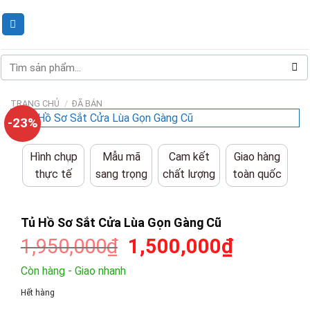
Skip
to
content
Tìm
kiếm:
TRANG CHỦ
/
ĐÃ BÁN
-23%
Hình chụp
Mẫu mã
Cam kết
Giao hàng
thực tế
sang trọng
chất lượng
toàn quốc
Tủ Hồ Sơ Sắt Cửa Lùa Gọn Gàng Cũ
Giá
Giá
1,950,000
₫
1,500,000
₫
gốc
hiện
Còn hàng - Giao nhanh
là:
tại
Hết hàng
1,950,000₫.
là: