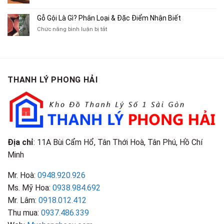
Truyện
Gỗ
Lôi
Mua
Tranh,
Cà
Cũ
Bán
Gỗ Gội Là Gì? Phân Loại & Đặc Điểm Nhận Biết
Tạp
Chít
Tại
Quần
Chí
ở
Chức năng bình luận bị tắt
Là
TP.HCM
Áo
Giá
Gỗ
Gì?
Cũ
Cao
Gội
Phân
Giá
Tại
Là
Loại
Cao
TPHCM
Gì?
&
Tại
Phân
Đặc
TPHCM
THANH LÝ PHONG HẢI
Loại
Điểm
&
Nhận
Đặc
Biết
Điểm
Nhận
Biết
Địa chỉ
: 11A Bùi Cẩm Hổ, Tân Thới Hoà, Tân Phú, Hồ Chí
Minh
Mr. Hoà:
0948.920.926
Ms. Mỹ Hoa:
0938.984.692
Mr. Lâm:
0918.012.412
Thu mua:
0937.486.339