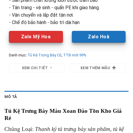
- Sản phẩm chất lượng luôn được đảm bảo.
- Tân trang - vệ sinh - quấn PE khi giao hàng.
- Vận chuyển và lắp đặt tận nơi.
- Chế độ bảo hành - bảo trì dài hạn
Zalo Mỹ Hoa
Zalo Hoà
Danh mục:
Tủ Kệ Trưng Bày Cũ
,
TTB mới 99%
XEM CHI TIẾT
XEM THÊM MẪU
MÔ TẢ
Tủ Kệ Trưng Bày Màu Xoan Đào Tồn Kho Giá
Rẻ
Chủng Loại:
Thanh ký tủ trưng bày sản phẩm, tủ kệ