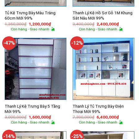
Tủ Kệ Trưng Bày Màu Trắng
Thanh Lý Kệ Hồ Sơ Gỗ 1M Khung
60cm Mới 99%
Sắt Nâu Mới 99%
Giá
Giá
Giá
Giá
1,350,000
₫
1,200,000
₫
3,400,000
₫
2,400,000
₫
gốc
hiện
gốc
hiện
Còn hàng - Giao nhanh
Còn hàng - Giao nhanh
là:
tại
là:
tại
1,350,000₫.
là:
3,400,000₫.
là:
1,200,000₫.
2,400,000
-47%
-12%
Thanh Lý Kệ Trưng Bày 5 Tầng
Thanh Lý Tủ Trưng Bày Điện
Mới 99%
Thoại Mới 99%
Giá
Giá
Giá
Giá
3,000,000
₫
1,600,000
₫
7,300,000
₫
6,400,000
₫
gốc
hiện
gốc
hiện
Còn hàng - Giao nhanh
Còn hàng - Giao nhanh
là:
tại
là:
tại
3,000,000₫.
là:
7,300,000₫.
là:
1,600,000₫.
6,400,000
-14%
-25%