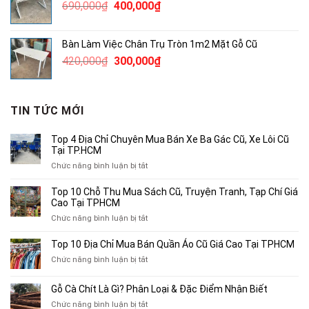
Giá
Giá
690,000
₫
400,000
₫
4,000,000₫.
gốc
hiện
là:
tại
Bàn Làm Việc Chân Trụ Tròn 1m2 Mặt Gỗ Cũ
690,000₫.
là:
Giá
Giá
420,000
₫
300,000
₫
400,000₫.
gốc
hiện
là:
tại
420,000₫.
là:
TIN TỨC MỚI
300,000₫.
Top 4 Địa Chỉ Chuyên Mua Bán Xe Ba Gác Cũ, Xe Lôi Cũ
Tại TP.HCM
ở
Chức năng bình luận bị tắt
Top
4
Top 10 Chỗ Thu Mua Sách Cũ, Truyện Tranh, Tạp Chí Giá
Địa
Cao Tại TPHCM
Chỉ
ở
Chức năng bình luận bị tắt
Chuyên
Top
Mua
10
Top 10 Địa Chỉ Mua Bán Quần Áo Cũ Giá Cao Tại TPHCM
Bán
Chỗ
Xe
ở
Chức năng bình luận bị tắt
Thu
Ba
Top
Mua
Gác
10
Gỗ Cà Chít Là Gì? Phân Loại & Đặc Điểm Nhận Biết
Sách
Cũ,
Địa
Cũ,
ở
Chức năng bình luận bị tắt
Xe
Chỉ