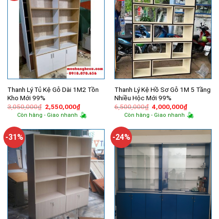
Thanh Lý Tủ Kệ Gỗ Dài 1M2 Tồn
Thanh Lý Kệ Hồ Sơ Gỗ 1M 5 Tầng
Kho Mới 99%
Nhiều Hộc Mới 99%
Giá
Giá
Giá
Giá
3,050,000
₫
2,550,000
₫
6,500,000
₫
4,000,000
₫
gốc
hiện
gốc
hiện
Còn hàng - Giao nhanh
Còn hàng - Giao nhanh
là:
tại
là:
tại
3,050,000₫.
là:
6,500,000₫.
là:
2,550,000₫.
4,000,000
-31%
-24%