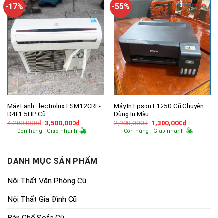
960,000₫.
1,500,000
-17%
-55%
Máy Lạnh Electrolux ESM12CRF-
Máy In Epson L1250 Cũ Chuyên
D4I 1.5HP Cũ
Dùng In Màu
Giá
Giá
Giá
Giá
4,200,000
₫
3,500,000
₫
2,900,000
₫
1,300,000
₫
gốc
hiện
gốc
hiện
Còn hàng - Giao nhanh
Còn hàng - Giao nhanh
là:
tại
là:
tại
4,200,000₫.
là:
2,900,000₫.
là:
3,500,000₫.
1,300,000
DANH MỤC SẢN PHẨM
Nội Thất Văn Phòng Cũ
Nội Thất Gia Đình Cũ
Bàn Ghế Sofa Cũ