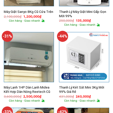
Thanh Lý Máy Giặt Mini Gấp Gọn
Máy Giặt Sanyo 8Kg Cũ Cửa Trên
Mới 99%
Giá
Giá
2,100,000
₫
1,200,000
₫
gốc
hiện
Giá
Giá
250,000
₫
135,000
₫
Còn hàng - Giao nhanh
là:
tại
gốc
hiện
Còn hàng - Giao nhanh
2,100,000₫.
là:
là:
tại
1,200,000₫.
250,000₫.
là:
135,000₫.
-31%
-44%
Máy Lạnh 1HP Dàn Lạnh Midea
Thanh Lý Két Sắt Mini 3Kg Mới
Kết Hợp Dàn Nóng Reetech Cũ
99% Giá Rẻ
Giá
Giá
Giá
Giá
3,600,000
₫
2,500,000
₫
431,000
₫
240,000
₫
gốc
hiện
gốc
hiện
Còn hàng - Giao nhanh
Còn hàng - Giao nhanh
là:
tại
là:
tại
3,600,000₫.
là:
431,000₫.
là:
2,500,000₫.
240,000₫.
-33%
-42%