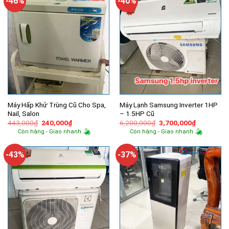
-46%
-40%
Máy Hấp Khử Trùng Cũ Cho Spa,
Máy Lạnh Samsung Inverter 1HP
Nail, Salon
– 1.5HP Cũ
Giá
Giá
Giá
Giá
443,000
₫
240,000
₫
6,200,000
₫
3,700,000
₫
gốc
hiện
gốc
hiện
Còn hàng - Giao nhanh
Còn hàng - Giao nhanh
là:
tại
là:
tại
443,000₫.
là:
6,200,000₫.
là:
240,000₫.
3,700,000
-43%
-37%