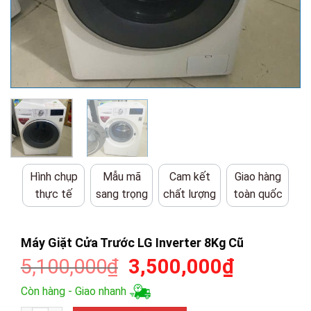
Hình chụp
Mẫu mã
Cam kết
Giao hàng
thực tế
sang trọng
chất lượng
toàn quốc
Máy Giặt Cửa Trước LG Inverter 8Kg Cũ
Giá
Giá
5,100,000
₫
3,500,000
₫
gốc
hiện
Còn hàng - Giao nhanh
là:
tại