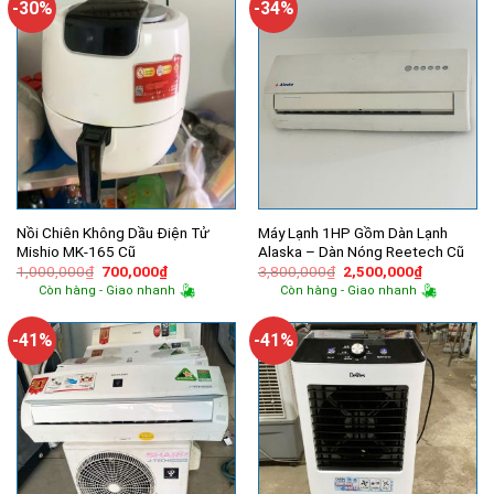
-30%
-34%
Nồi Chiên Không Dầu Điện Tử
Máy Lạnh 1HP Gồm Dàn Lạnh
Mishio MK-165 Cũ
Alaska – Dàn Nóng Reetech Cũ
Giá
Giá
Giá
Giá
1,000,000
₫
700,000
₫
3,800,000
₫
2,500,000
₫
gốc
hiện
gốc
hiện
Còn hàng - Giao nhanh
Còn hàng - Giao nhanh
là:
tại
là:
tại
1,000,000₫.
là:
3,800,000₫.
là:
700,000₫.
2,500,000
-41%
-41%