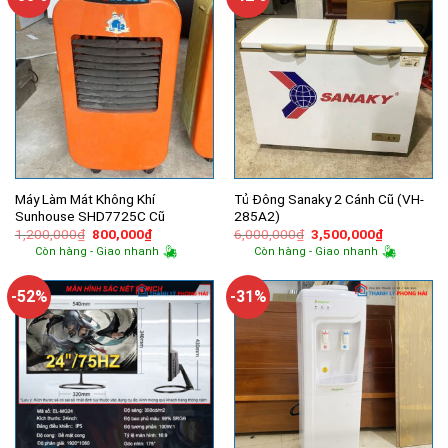
Máy Làm Mát Không Khí
Tủ Đông Sanaky 2 Cánh Cũ (VH-
Sunhouse SHD7725C Cũ
285A2)
Giá
Giá
Giá
Giá
1,200,000
₫
800,000
₫
6,000,000
₫
3,500,000
₫
gốc
hiện
gốc
hiện
Còn hàng - Giao nhanh
Còn hàng - Giao nhanh
là:
tại
là:
tại
1,200,000₫.
là:
6,000,000₫.
là:
800,000₫.
3,500,000
-52%
-31%