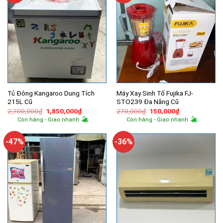
Tủ Đông Kangaroo Dung Tích
Máy Xay Sinh Tố Fujika FJ-
215L Cũ
STO239 Đa Năng Cũ
Giá
Giá
Giá
Giá
2,700,000
₫
1,850,000
₫
270,000
₫
150,000
₫
gốc
hiện
gốc
hiện
Còn hàng - Giao nhanh
Còn hàng - Giao nhanh
là:
tại
là:
tại
2,700,000₫.
là:
270,000₫.
là:
1,850,000₫.
150,000₫.
-47%
-36%