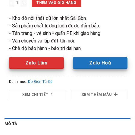
Máy Giặt Cửa Trước LG Inverter 8Kg Cũ số lượng
5,100,000₫.
là:
THÊM VÀO GIỎ HÀNG
3,500,00
- Kho đồ nội thất cũ lớn nhất Sài Gòn.
- Sản phẩm chất lượng luôn được đảm bảo.
- Tân trang - vệ sinh - quấn PE khi giao hàng.
- Vận chuyển và lắp đặt tận nơi.
- Chế độ bảo hành - bảo trì dài hạn
Zalo Lâm
Zalo Hoà
Danh mục:
Đồ Điện Tử Cũ
XEM CHI TIẾT
XEM THÊM MẪU
MÔ TẢ