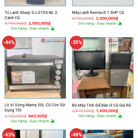
Tủ Lạnh Sharp SJ-275S-BL 2
Máy Lạnh Reetech 1.5HP Cũ
Cánh Cũ
Giá
Giá
4,700,000
₫
3,000,000
₫
gốc
hiện
Giá
Giá
3,750,000
₫
2,000,000
₫
Còn hàng - Giao nhanh
là:
tại
gốc
hiện
Còn hàng - Giao nhanh
4,700,000₫.
là:
là:
tại
3,000,000
3,750,000₫.
là:
2,000,000₫.
-44%
-35%
Lò Vi Sóng Mama 50L Cũ Còn Sử
Bộ Máy Tính Để Bàn i3 Cũ Giá Rẻ
Dụng Tốt
Giá
Giá
2,470,000
₫
1,600,000
₫
gốc
hiện
Giá
Giá
1,150,000
₫
640,000
₫
Còn hàng - Giao nhanh
là:
tại
gốc
hiện
Còn hàng - Giao nhanh
2,470,000₫.
là:
là:
tại
1,600,000
1,150,000₫.
là:
640,000₫.
-43%
-48%