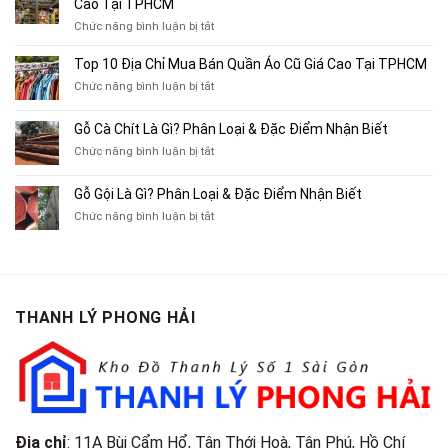
Địa
Cao Tại TPHCM
Chỉ
ở
Chức năng bình luận bị tắt
Chuyên
Top
Mua
10
Top 10 Địa Chỉ Mua Bán Quần Áo Cũ Giá Cao Tại TPHCM
Bán
Chỗ
Xe
ở
Chức năng bình luận bị tắt
Thu
Ba
Top
Mua
Gác
10
Gỗ Cà Chít Là Gì? Phân Loại & Đặc Điểm Nhận Biết
Sách
Cũ,
Địa
Cũ,
ở
Chức năng bình luận bị tắt
Xe
Chỉ
Truyện
Gỗ
Lôi
Mua
Tranh,
Cà
Cũ
Bán
Gỗ Gội Là Gì? Phân Loại & Đặc Điểm Nhận Biết
Tạp
Chít
Tại
Quần
Chí
ở
Chức năng bình luận bị tắt
Là
TP.HCM
Áo
Giá
Gỗ
Gì?
Cũ
Cao
Gội
Phân
Giá
Tại
Là
Loại
Cao
TPHCM
Gì?
&
Tại
Phân
Đặc
TPHCM
THANH LÝ PHONG HẢI
Loại
Điểm
&
Nhận
Đặc
Biết
Điểm
Nhận
Biết
Địa chỉ
: 11A Bùi Cẩm Hổ, Tân Thới Hoà, Tân Phú, Hồ Chí