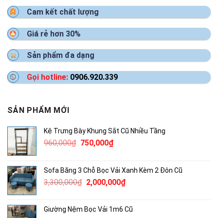
Cam kết chất lượng
Giá rẻ hơn 30%
Sản phẩm đa dạng
Gọi hotline:
0906.920.339
SẢN PHẨM MỚI
Kệ Trưng Bày Khung Sắt Cũ Nhiều Tầng
Giá
Giá
960,000
₫
750,000
₫
gốc
hiện
là:
tại
Sofa Băng 3 Chỗ Bọc Vải Xanh Kèm 2 Đôn Cũ
960,000₫.
là:
Giá
Giá
3,300,000
₫
2,000,000
₫
750,000₫.
gốc
hiện
là:
tại
Giường Nệm Bọc Vải 1m6 Cũ
3,300,000₫.
là: