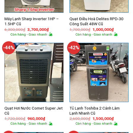
Máy Lạnh Sharp Inverter 1HP –
Quạt Điều Hoà Delites RPD-30
1.5HP Cũ
Công Suất 48W Cũ
Giá
Giá
Giá
Giá
6,300,000
₫
3,700,000
₫
1,700,000
₫
1,000,000
₫
gốc
hiện
gốc
hiện
Còn hàng - Giao nhanh
Còn hàng - Giao nhanh
là:
tại
là:
tại
6,300,000₫.
là:
1,700,000₫.
là:
3,700,000₫.
1,000,000
-44%
-42%
Quạt Hơi Nước Comet Super Jet
Tủ Lạnh Toshiba 2 Cánh Làm
Cũ
Lạnh Nhanh Cũ
Giá
Giá
Giá
Giá
1,720,000
₫
960,000
₫
2,600,000
₫
1,500,000
₫
gốc
hiện
gốc
hiện
Còn hàng - Giao nhanh
Còn hàng - Giao nhanh
là:
tại
là:
tại
1,720,000₫.
là:
2,600,000₫.
là: