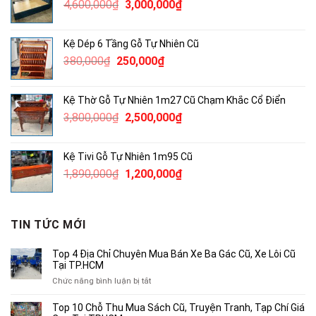
Giá
Giá
4,600,000
₫
3,000,000
₫
2,000,000₫.
gốc
hiện
là:
tại
Kệ Dép 6 Tầng Gỗ Tự Nhiên Cũ
4,600,000₫.
là:
Giá
Giá
380,000
₫
250,000
₫
3,000,000₫.
gốc
hiện
là:
tại
Kệ Thờ Gỗ Tự Nhiên 1m27 Cũ Chạm Khắc Cổ Điển
380,000₫.
là:
Giá
Giá
3,800,000
₫
2,500,000
₫
250,000₫.
gốc
hiện
là:
tại
Kệ Tivi Gỗ Tự Nhiên 1m95 Cũ
3,800,000₫.
là:
Giá
Giá
1,890,000
₫
1,200,000
₫
2,500,000₫.
gốc
hiện
là:
tại
1,890,000₫.
là:
TIN TỨC MỚI
1,200,000₫.
Top 4 Địa Chỉ Chuyên Mua Bán Xe Ba Gác Cũ, Xe Lôi Cũ
Tại TP.HCM
ở
Chức năng bình luận bị tắt
Top
4
Top 10 Chỗ Thu Mua Sách Cũ, Truyện Tranh, Tạp Chí Giá