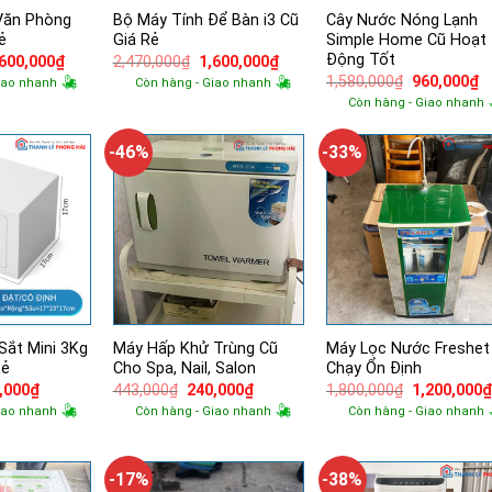
Văn Phòng
Bộ Máy Tính Để Bàn i3 Cũ
Cây Nước Nóng Lạnh
ẻ
Giá Rẻ
Simple Home Cũ Hoạt
Động Tốt
á
Giá
Giá
Giá
,600,000
₫
2,470,000
₫
1,600,000
₫
ốc
hiện
gốc
hiện
Giá
G
1,580,000
₫
960,000
₫
iao nhanh
Còn hàng - Giao nhanh
tại
là:
tại
gốc
h
Còn hàng - Giao nhanh
460,000₫.
là:
2,470,000₫.
là:
là:
tạ
1,600,000₫.
1,600,000₫.
1,580,000₫.
là
9
-46%
-33%
Sắt Mini 3Kg
Máy Hấp Khử Trùng Cũ
Máy Lọc Nước Freshet
Rẻ
Cho Spa, Nail, Salon
Chạy Ổn Định
Giá
Giá
Giá
Giá
,000
₫
443,000
₫
240,000
₫
1,800,000
₫
1,200,000
hiện
gốc
hiện
gốc
iao nhanh
Còn hàng - Giao nhanh
Còn hàng - Giao nhanh
tại
là:
tại
là:
,000₫.
là:
443,000₫.
là:
1,800,000₫.
240,000₫.
240,000₫.
-17%
-38%