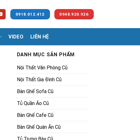
0918.012.412
0948.920.926
VIDEO
LIÊN HỆ
DANH MỤC SẢN PHẨM
Nội Thất Văn Phòng Cũ
Nội Thất Gia Đình Cũ
Bàn Ghế Sofa Cũ
Tủ Quần Áo Cũ
00₫.
Bàn Ghế Cafe Cũ
Bàn Ghế Quán Ăn Cũ
Tủ Trưng Bày Cũ