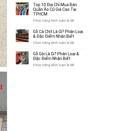
Bán
10
Top 10 Địa Chỉ Mua Bán
Xe
Chỗ
Quần Áo Cũ Giá Cao Tại
Ba
Thu
TPHCM
Gác
Mua
ở
Chức năng bình luận bị tắt
Cũ,
Sách
Top
Xe
Cũ,
10
Gỗ Cà Chít Là Gì? Phân Loại
Lôi
Truyện
Địa
& Đặc Điểm Nhận Biết
Cũ
Tranh,
Chỉ
Tại
ở
Chức năng bình luận bị tắt
Tạp
Mua
TP.HCM
Gỗ
Chí
Bán
Cà
Giá
Gỗ Gội Là Gì? Phân Loại &
Quần
Chít
Đặc Điểm Nhận Biết
Cao
Áo
Là
Tại
ở
Chức năng bình luận bị tắt
Cũ
Gì?
TPHCM
Gỗ
Giá
Phân
Gội
Cao
Loại
Là
Tại
&
Gì?
TPHCM
Đặc
Phân
Điểm
Loại
Nhận
&
Biết
Đặc
Điểm
Nhận
Biết