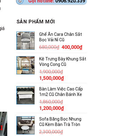
n
Gọi hotline:
0906.920.339
u
SẢN PHẨM MỚI
giá
Ghế Ăn Cara Chân Sắt
Bọc Vải Nỉ Cũ
Giá
Giá
680,000
₫
400,000
₫
gốc
hiện
Kệ Trưng Bày Khung Sắt
là:
tại
Vòng Cong Cũ
680,000₫.
là:
1,900,000
₫
400,000₫.
Giá
Giá
1,500,000
₫
gốc
hiện
Bàn Làm Việc Cao Cấp
là:
tại
1m2 Cũ Chân Bánh Xe
1,900,000₫.
là:
1,860,000
₫
1,500,000₫.
Giá
Giá
1,200,000
₫
gốc
hiện
Sofa Băng Bọc Nhung
là:
tại
Cũ Kèm Bàn Trà Tròn
1,860,000₫.
là:
2,300,000
₫
1,200,000₫.