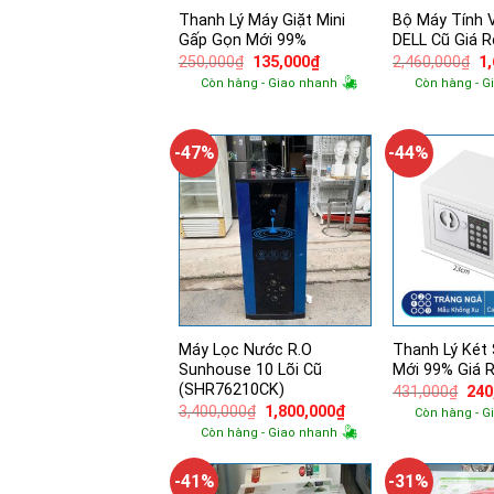
Thanh Lý Máy Giặt Mini
Bộ Máy Tính 
Gấp Gọn Mới 99%
DELL Cũ Giá R
Giá
Giá
Gi
250,000
₫
135,000
₫
2,460,000
₫
1
gốc
hiện
g
Còn hàng - Giao nhanh
Còn hàng - G
là:
tại
là:
250,000₫.
là:
2,
135,000₫.
-47%
-44%
Máy Lọc Nước R.O
Thanh Lý Két 
Sunhouse 10 Lõi Cũ
Mới 99% Giá 
(SHR76210CK)
Giá
431,000
₫
240
gốc
Giá
Giá
3,400,000
₫
1,800,000
₫
Còn hàng - G
là:
gốc
hiện
Còn hàng - Giao nhanh
431
là:
tại
3,400,000₫.
là:
1,800,000₫.
-41%
-31%