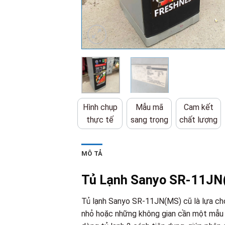
Hình chụp
Mẫu mã
Cam kết
thực tế
sang trọng
chất lượng
MÔ TẢ
Tủ Lạnh Sanyo SR-11JN(
Tủ lạnh Sanyo SR-11JN(MS) cũ là lựa chọn
nhỏ hoặc những không gian cần một mẫu t