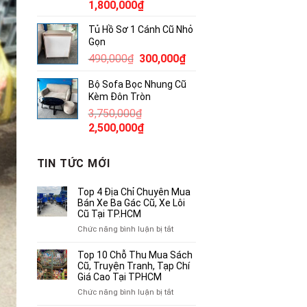
Giá
Giá
1,800,000
₫
gốc
hiện
Tủ Hồ Sơ 1 Cánh Cũ Nhỏ
là:
tại
Gọn
2,300,000₫.
là:
Giá
Giá
490,000
₫
300,000
₫
1,800,000₫.
gốc
hiện
Bộ Sofa Bọc Nhung Cũ
là:
tại
Kèm Đôn Tròn
490,000₫.
là:
3,750,000
₫
300,000₫.
Giá
Giá
2,500,000
₫
gốc
hiện
là:
tại
TIN TỨC MỚI
3,750,000₫.
là:
2,500,000₫.
Top 4 Địa Chỉ Chuyên Mua
Bán Xe Ba Gác Cũ, Xe Lôi
Cũ Tại TP.HCM
ở
Chức năng bình luận bị tắt
Top
4
Top 10 Chỗ Thu Mua Sách
Địa
Cũ, Truyện Tranh, Tạp Chí
Chỉ
Giá Cao Tại TPHCM
Chuyên
ở
Chức năng bình luận bị tắt
Mua
Top