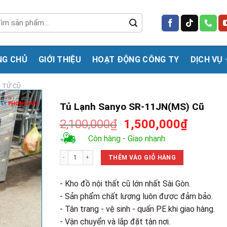
m
m:
NG CHỦ
GIỚI THIỆU
HOẠT ĐỘNG CÔNG TY
DỊCH VỤ
N TỬ CŨ
Tủ Lạnh Sanyo SR-11JN(MS) Cũ
Giá
Giá
2,100,000
₫
1,500,000
₫
gốc
hiện
Còn hàng - Giao nhanh
là:
tại
Tủ Lạnh Sanyo SR-11JN(MS) Cũ số lượng
2,100,000₫.
là:
THÊM VÀO GIỎ HÀNG
1,500,0
- Kho đồ nội thất cũ lớn nhất Sài Gòn.
- Sản phẩm chất lượng luôn được đảm bảo.
- Tân trang - vệ sinh - quấn PE khi giao hàng.
- Vận chuyển và lắp đặt tận nơi.