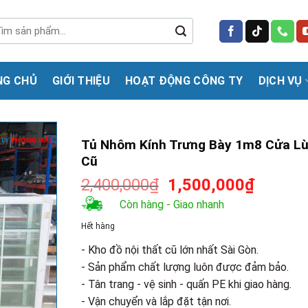
m
m:
NG CHỦ
GIỚI THIỆU
HOẠT ĐỘNG CÔNG TY
DỊCH VỤ
Tủ Nhôm Kính Trưng Bày 1m8 Cửa L
Cũ
Giá
Giá
2,400,000
₫
1,500,000
₫
gốc
hiện
Còn hàng - Giao nhanh
là:
tại
Hết hàng
2,400,000₫.
là:
1,500,0
- Kho đồ nội thất cũ lớn nhất Sài Gòn.
- Sản phẩm chất lượng luôn được đảm bảo.
- Tân trang - vệ sinh - quấn PE khi giao hàng.
- Vận chuyển và lắp đặt tận nơi.