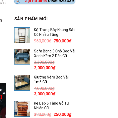
Gọi hotline:
0906.920.339
 sản
SẢN PHẨM MỚI
ện
Kệ Trưng Bày Khung Sắt
Cũ Nhiều Tầng
Giá
Giá
960,000
₫
750,000
₫
gốc
hiện
Sofa Băng 3 Chỗ Bọc Vải
là:
tại
Xanh Kèm 2 Đôn Cũ
960,000₫.
là:
3,300,000
₫
750,000₫.
Giá
Giá
2,000,000
₫
gốc
hiện
Giường Nệm Bọc Vải
là:
tại
1m6 Cũ
3,300,000₫.
là:
4,600,000
₫
2,000,000₫.
Giá
Giá
3,000,000
₫
gốc
hiện
Kệ Dép 6 Tầng Gỗ Tự
là:
tại
Nhiên Cũ
4,600,000₫.
là:
Giá
Giá
380,000
₫
250,000
₫
3,000,000₫.