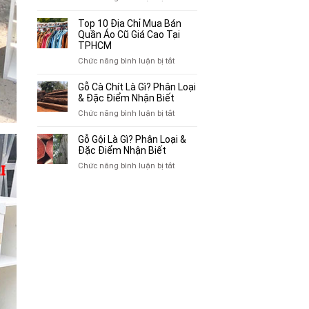
Mua
Top
Bán
10
Top 10 Địa Chỉ Mua Bán
Xe
Chỗ
Quần Áo Cũ Giá Cao Tại
Ba
Thu
TPHCM
Gác
Mua
ở
Chức năng bình luận bị tắt
Cũ,
Sách
Top
Xe
Cũ,
10
Gỗ Cà Chít Là Gì? Phân Loại
Lôi
Truyện
Địa
& Đặc Điểm Nhận Biết
Cũ
Tranh,
Chỉ
Tại
ở
Chức năng bình luận bị tắt
Tạp
Mua
TP.HCM
Gỗ
Chí
Bán
Cà
Giá
Gỗ Gội Là Gì? Phân Loại &
Quần
Chít
Đặc Điểm Nhận Biết
Cao
Áo
Là
Tại
ở
Chức năng bình luận bị tắt
Cũ
Gì?
TPHCM
Gỗ
Giá
Phân
Gội
Cao
Loại
Là
Tại
&
Gì?
TPHCM
Đặc
Phân
Điểm
Loại
Nhận
&
Biết
Đặc
Điểm
Nhận
Biết