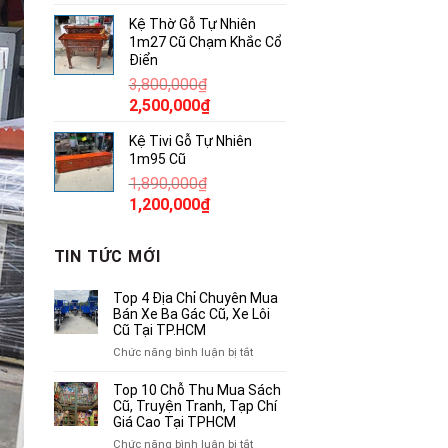
gốc
hiện
Kệ Thờ Gỗ Tự Nhiên
là:
tại
1m27 Cũ Chạm Khắc Cổ
380,000₫.
là:
Điển
250,000₫.
3,800,000
₫
Giá
Giá
2,500,000
₫
gốc
hiện
Kệ Tivi Gỗ Tự Nhiên
là:
tại
1m95 Cũ
3,800,000₫.
là:
1,890,000
₫
2,500,000₫.
Giá
Giá
1,200,000
₫
gốc
hiện
là:
tại
TIN TỨC MỚI
1,890,000₫.
là:
1,200,000₫.
Top 4 Địa Chỉ Chuyên Mua
Bán Xe Ba Gác Cũ, Xe Lôi
Cũ Tại TP.HCM
ở
Chức năng bình luận bị tắt
Top
4
Top 10 Chỗ Thu Mua Sách
Địa
Cũ, Truyện Tranh, Tạp Chí
Chỉ
Giá Cao Tại TPHCM
Chuyên
ở
Chức năng bình luận bị tắt