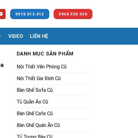
0918.012.412
0948.920.926
VIDEO
LIÊN HỆ
DANH MỤC SẢN PHẨM
ùa
Nội Thất Văn Phòng Cũ
Nội Thất Gia Đình Cũ
Bàn Ghế Sofa Cũ
Tủ Quần Áo Cũ
00₫.
Bàn Ghế Cafe Cũ
Bàn Ghế Quán Ăn Cũ
Tủ Trưng Bày Cũ