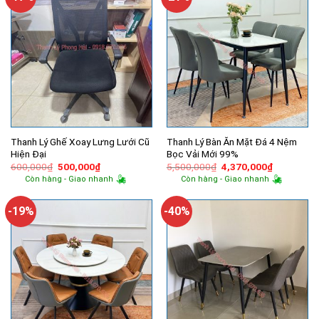
Thanh Lý Ghế Xoay Lưng Lưới Cũ
Thanh Lý Bàn Ăn Mặt Đá 4 Nệm
Hiện Đại
Bọc Vải Mới 99%
Giá
Giá
Giá
Giá
600,000
₫
500,000
₫
5,500,000
₫
4,370,000
₫
gốc
hiện
gốc
hiện
Còn hàng - Giao nhanh
Còn hàng - Giao nhanh
là:
tại
là:
tại
600,000₫.
là:
5,500,000₫.
là:
500,000₫.
4,370,000
-19%
-40%