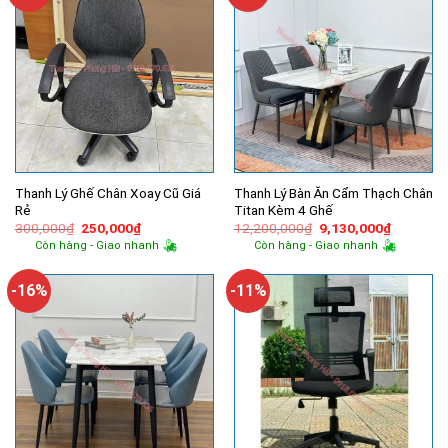
Thanh Lý Ghế Chân Xoay Cũ Giá
Thanh Lý Bàn Ăn Cẩm Thạch Chân
Rẻ
Titan Kèm 4 Ghế
Giá
Giá
Giá
Giá
300,000
₫
250,000
₫
12,200,000
₫
9,130,000
₫
gốc
hiện
gốc
hiện
Còn hàng - Giao nhanh
Còn hàng - Giao nhanh
là:
tại
là:
tại
300,000₫.
là:
12,200,000₫.
là:
250,000₫.
9,130,00
-16%
-11%