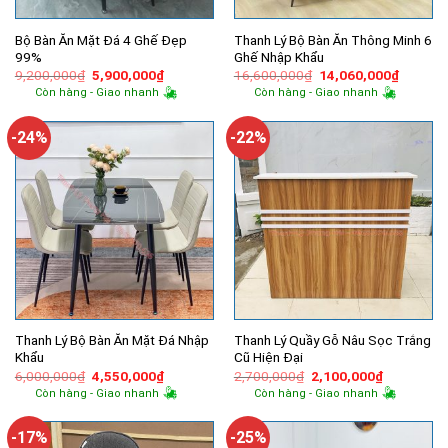
Bộ Bàn Ăn Mặt Đá 4 Ghế Đẹp
Thanh Lý Bộ Bàn Ăn Thông Minh 6
99%
Ghế Nhập Khẩu
Giá
Giá
Giá
Giá
9,200,000
₫
5,900,000
₫
16,600,000
₫
14,060,000
₫
gốc
hiện
gốc
hiện
Còn hàng - Giao nhanh
Còn hàng - Giao nhanh
là:
tại
là:
tại
9,200,000₫.
là:
16,600,000₫.
là:
5,900,000₫.
14,060,
-24%
-22%
Thanh Lý Bộ Bàn Ăn Mặt Đá Nhập
Thanh Lý Quầy Gỗ Nâu Sọc Trắng
Khẩu
Cũ Hiện Đại
Giá
Giá
Giá
Giá
6,000,000
₫
4,550,000
₫
2,700,000
₫
2,100,000
₫
gốc
hiện
gốc
hiện
Còn hàng - Giao nhanh
Còn hàng - Giao nhanh
là:
tại
là:
tại
6,000,000₫.
là:
2,700,000₫.
là:
4,550,000₫.
2,100,000
-17%
-25%