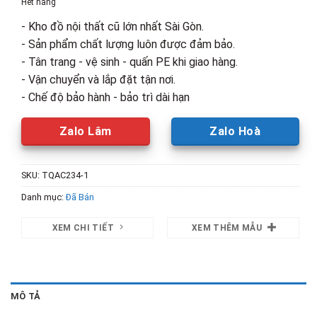
Hết hàng
1,900,000₫.
là:
- Kho đồ nội thất cũ lớn nhất Sài Gòn.
960,000₫.
- Sản phẩm chất lượng luôn được đảm bảo.
- Tân trang - vệ sinh - quấn PE khi giao hàng.
- Vận chuyển và lắp đặt tận nơi.
- Chế độ bảo hành - bảo trì dài hạn
Zalo Lâm
Zalo Hoà
SKU:
TQAC234-1
Danh mục:
Đã Bán
XEM CHI TIẾT
XEM THÊM MẪU
MÔ TẢ