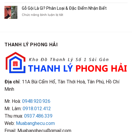
Gỗ
Lôi
Mua
Tranh,
Cà
Cũ
Bán
Gỗ Gội Là Gì? Phân Loại & Đặc Điểm Nhận Biết
Tạp
Chít
Tại
Quần
Chí
ở
Chức năng bình luận bị tắt
Là
TP.HCM
Áo
Giá
Gỗ
Gì?
Cũ
Cao
Gội
Phân
Giá
Tại
Là
Loại
Cao
TPHCM
Gì?
&
Tại
Phân
Đặc
TPHCM
THANH LÝ PHONG HẢI
Loại
Điểm
&
Nhận
Đặc
Biết
Điểm
Nhận
Biết
Địa chỉ
: 11A Bùi Cẩm Hổ, Tân Thới Hoà, Tân Phú, Hồ Chí
Minh
Mr. Hoà:
0948.920.926
Mr. Lâm:
0918.012.412
Thu mua:
0937.486.339
Web:
Muabanghecu.com
Email: Muabanghecu@gmail.com