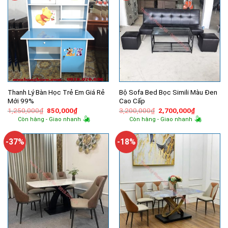
Thanh Lý Bàn Học Trẻ Em Giá Rẻ
Bộ Sofa Bed Bọc Simili Màu Đen
Mới 99%
Cao Cấp
Giá
Giá
Giá
Giá
1,250,000
₫
850,000
₫
3,200,000
₫
2,700,000
₫
gốc
hiện
gốc
hiện
Còn hàng - Giao nhanh
Còn hàng - Giao nhanh
là:
tại
là:
tại
1,250,000₫.
là:
3,200,000₫.
là:
850,000₫.
2,700,000
-37%
-18%