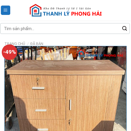
Skip
to
content
Tìm
kiếm:
TRANG CHỦ
/
ĐÃ BÁN
-49%