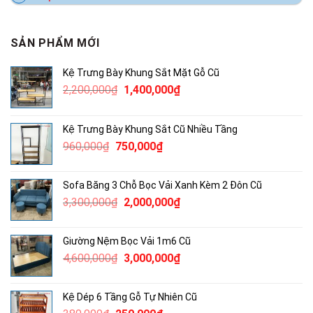
SẢN PHẨM MỚI
Kệ Trưng Bày Khung Sắt Mặt Gỗ Cũ
Giá
Giá
2,200,000
₫
1,400,000
₫
gốc
hiện
là:
tại
Kệ Trưng Bày Khung Sắt Cũ Nhiều Tầng
2,200,000₫.
là:
Giá
Giá
960,000
₫
750,000
₫
1,400,000₫.
gốc
hiện
là:
tại
Sofa Băng 3 Chỗ Bọc Vải Xanh Kèm 2 Đôn Cũ
960,000₫.
là:
Giá
Giá
3,300,000
₫
2,000,000
₫
750,000₫.
gốc
hiện
là:
tại
Giường Nệm Bọc Vải 1m6 Cũ
3,300,000₫.
là:
Giá
Giá
4,600,000
₫
3,000,000
₫
2,000,000₫.
gốc
hiện
là:
tại
Kệ Dép 6 Tầng Gỗ Tự Nhiên Cũ
4,600,000₫.
là: