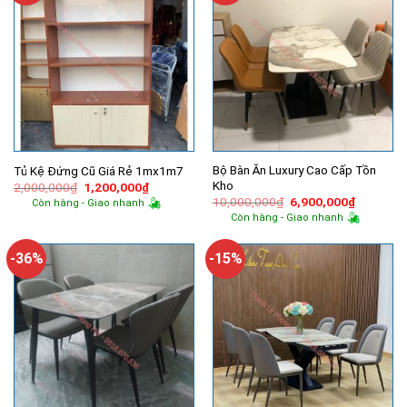
Bộ Bàn Ăn Luxury Cao Cấp Tồn
Tủ Kệ Đứng Cũ Giá Rẻ 1mx1m7
Kho
Giá
Giá
2,000,000
₫
1,200,000
₫
gốc
hiện
Giá
Giá
10,000,000
₫
6,900,000
₫
Còn hàng - Giao nhanh
là:
tại
gốc
hiện
Còn hàng - Giao nhanh
2,000,000₫.
là:
là:
tại
1,200,000₫.
10,000,000₫.
là:
6,900,00
-36%
-15%