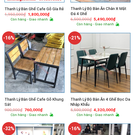
Thanh Lý Bộ Bàn Ăn Chân X Mặt
Thanh Lý Bàn Ghế Cafe Gỗ Gía Rẻ
Đá 4 Ghế
Giá
Giá
1,950,000
₫
1,800,000
₫
gốc
hiện
Giá
Giá
6,500,000
₫
5,490,000
₫
Còn hàng - Giao nhanh
là:
tại
gốc
hiện
Còn hàng - Giao nhanh
1,950,000₫.
là:
là:
tại
1,800,000₫.
6,500,000₫.
là:
5,490,000
-16%
-21%
Thanh Lý Bàn Ghế Cafe Gỗ Khung
Thanh Lý Bộ Bàn Ăn 4 Ghế Bọc Da
Sắt
Nhập Khẩu
Giá
Giá
Giá
Giá
900,000
₫
760,000
₫
5,500,000
₫
4,320,000
₫
gốc
hiện
gốc
hiện
Còn hàng - Giao nhanh
Còn hàng - Giao nhanh
là:
tại
là:
tại
900,000₫.
là:
5,500,000₫.
là:
760,000₫.
4,320,000
-32%
-16%