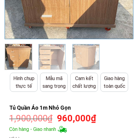
Hình chụp
Mẫu mã
Cam kết
Giao hàng
thực tế
sang trọng
chất lượng
toàn quốc
Tủ Quần Áo 1m Nhỏ Gọn
Giá
Giá
1,900,000
₫
960,000
₫
gốc
hiện
Còn hàng - Giao nhanh
là:
tại