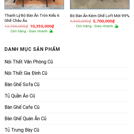
Thanh Lý Bộ Bàn Ăn Tròn Kiểu 6
Bộ Bàn Ăn Kèm Ghế Loft Mới 99%
Ghế Châu Âu
Giá
Giá
9,500,000
₫
5,700,000
₫
gốc
hiện
Giá
Giá
12,700,000
₫
10,350,000
₫
Còn hàng - Giao nhanh
là:
tại
gốc
hiện
Còn hàng - Giao nhanh
9,500,000₫.
là:
là:
tại
5,700,000
12,700,000₫.
là:
10,350,000₫.
DANH MỤC SẢN PHẨM
Nội Thất Văn Phòng Cũ
Nội Thất Gia Đình Cũ
Bàn Ghế Sofa Cũ
Tủ Quần Áo Cũ
Bàn Ghế Cafe Cũ
Bàn Ghế Quán Ăn Cũ
Tủ Trưng Bày Cũ