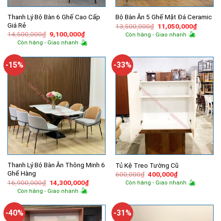
Thanh Lý Bộ Bàn 6 Ghế Cao Cấp
Bộ Bàn Ăn 5 Ghế Mặt Đá Ceramic
Giá Rẻ
Giá
Giá
13,500,000
₫
11,050,000
₫
gốc
hiện
Giá
Giá
14,500,000
₫
9,100,000
₫
Còn hàng - Giao nhanh
là:
tại
gốc
hiện
Còn hàng - Giao nhanh
13,500,000₫.
là:
là:
tại
11,050,
14,500,000₫.
là:
9,100,000₫.
-15%
-33%
Thanh Lý Bộ Bàn Ăn Thông Minh 6
Tủ Kệ Treo Tường Cũ
Ghế Hàng
Giá
Giá
600,000
₫
400,000
₫
gốc
hiện
Giá
Giá
16,900,000
₫
14,300,000
₫
Còn hàng - Giao nhanh
là:
tại
gốc
hiện
Còn hàng - Giao nhanh
600,000₫.
là:
là:
tại
400,000₫.
16,900,000₫.
là:
14,300,000₫.
-40%
-31%