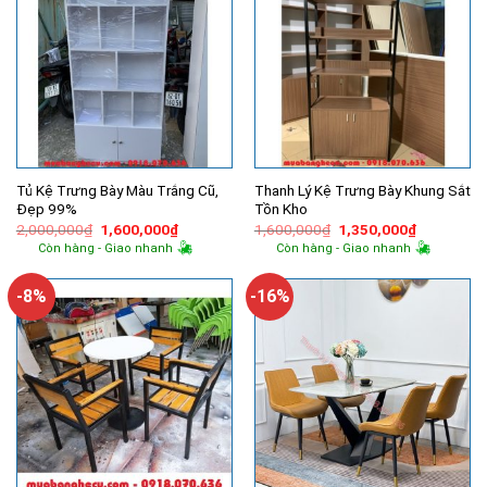
Tủ Kệ Trưng Bày Màu Trắng Cũ,
Thanh Lý Kệ Trưng Bày Khung Sắt
Đẹp 99%
Tồn Kho
Giá
Giá
Giá
Giá
2,000,000
₫
1,600,000
₫
1,600,000
₫
1,350,000
₫
gốc
hiện
gốc
hiện
Còn hàng - Giao nhanh
Còn hàng - Giao nhanh
là:
tại
là:
tại
2,000,000₫.
là:
1,600,000₫.
là:
1,600,000₫.
1,350,000
-8%
-16%