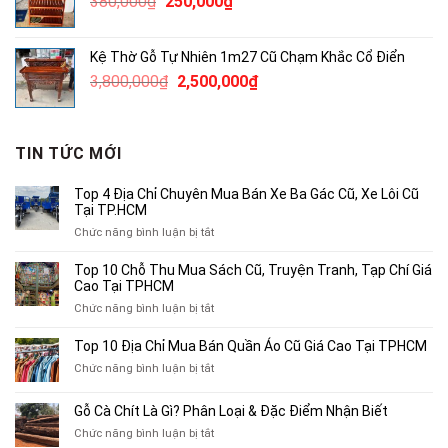
Giá
Giá
380,000
₫
250,000
₫
3,000,000₫.
gốc
hiện
là:
tại
Kệ Thờ Gỗ Tự Nhiên 1m27 Cũ Chạm Khắc Cổ Điển
380,000₫.
là:
Giá
Giá
3,800,000
₫
2,500,000
₫
250,000₫.
gốc
hiện
là:
tại
3,800,000₫.
là:
TIN TỨC MỚI
2,500,000₫.
Top 4 Địa Chỉ Chuyên Mua Bán Xe Ba Gác Cũ, Xe Lôi Cũ
Tại TP.HCM
ở
Chức năng bình luận bị tắt
Top
4
Top 10 Chỗ Thu Mua Sách Cũ, Truyện Tranh, Tạp Chí Giá
Địa
Cao Tại TPHCM
Chỉ
ở
Chức năng bình luận bị tắt
Chuyên
Top
Mua
10
Top 10 Địa Chỉ Mua Bán Quần Áo Cũ Giá Cao Tại TPHCM
Bán
Chỗ
Xe
ở
Chức năng bình luận bị tắt
Thu
Ba
Top
Mua
Gác
10
Gỗ Cà Chít Là Gì? Phân Loại & Đặc Điểm Nhận Biết
Sách
Cũ,
Địa
Cũ,
ở
Chức năng bình luận bị tắt
Xe
Chỉ
Truyện