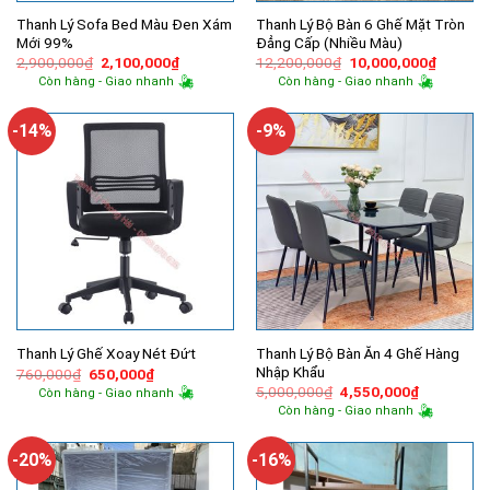
Thanh Lý Sofa Bed Màu Đen Xám
Thanh Lý Bộ Bàn 6 Ghế Mặt Tròn
Mới 99%
Đẳng Cấp (Nhiều Màu)
Giá
Giá
Giá
Giá
2,900,000
₫
2,100,000
₫
12,200,000
₫
10,000,000
₫
gốc
hiện
gốc
hiện
Còn hàng - Giao nhanh
Còn hàng - Giao nhanh
là:
tại
là:
tại
2,900,000₫.
là:
12,200,000₫.
là:
2,100,000₫.
10,000,
-14%
-9%
Thanh Lý Bộ Bàn Ăn 4 Ghế Hàng
Thanh Lý Ghế Xoay Nét Đứt
Nhập Khẩu
Giá
Giá
760,000
₫
650,000
₫
gốc
hiện
Giá
Giá
5,000,000
₫
4,550,000
₫
Còn hàng - Giao nhanh
là:
tại
gốc
hiện
Còn hàng - Giao nhanh
760,000₫.
là:
là:
tại
650,000₫.
5,000,000₫.
là:
4,550,000
-20%
-16%