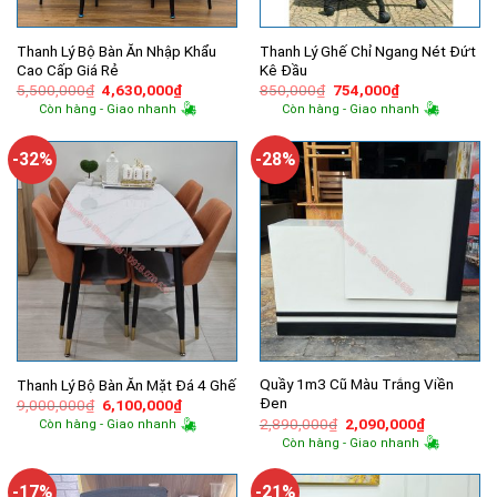
Thanh Lý Bộ Bàn Ăn Nhập Khẩu
Thanh Lý Ghế Chỉ Ngang Nét Đứt
Cao Cấp Giá Rẻ
Kê Đầu
Giá
Giá
Giá
Giá
5,500,000
₫
4,630,000
₫
850,000
₫
754,000
₫
gốc
hiện
gốc
hiện
Còn hàng - Giao nhanh
Còn hàng - Giao nhanh
là:
tại
là:
tại
5,500,000₫.
là:
850,000₫.
là:
4,630,000₫.
754,000₫.
-32%
-28%
Quầy 1m3 Cũ Màu Trắng Viền
Thanh Lý Bộ Bàn Ăn Mặt Đá 4 Ghế
Đen
Giá
Giá
9,000,000
₫
6,100,000
₫
gốc
hiện
Giá
Giá
2,890,000
₫
2,090,000
₫
Còn hàng - Giao nhanh
là:
tại
gốc
hiện
Còn hàng - Giao nhanh
9,000,000₫.
là:
là:
tại
6,100,000₫.
2,890,000₫.
là:
2,090,000
-17%
-21%