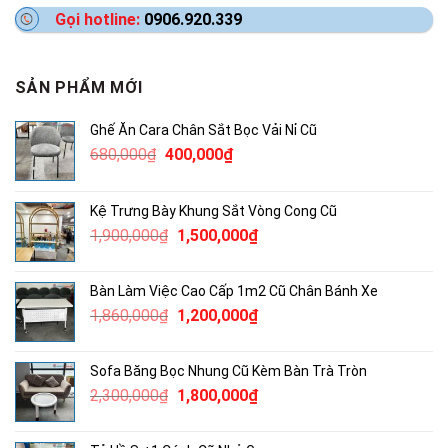
Gọi hotline:
0906.920.339
SẢN PHẨM MỚI
Ghế Ăn Cara Chân Sắt Bọc Vải Nỉ Cũ
Giá
Giá
680,000
₫
400,000
₫
gốc
hiện
là:
tại
Kệ Trưng Bày Khung Sắt Vòng Cong Cũ
680,000₫.
là:
Giá
Giá
1,900,000
₫
1,500,000
₫
400,000₫.
gốc
hiện
là:
tại
Bàn Làm Việc Cao Cấp 1m2 Cũ Chân Bánh Xe
1,900,000₫.
là:
Giá
Giá
1,860,000
₫
1,200,000
₫
1,500,000₫.
gốc
hiện
là:
tại
Sofa Băng Bọc Nhung Cũ Kèm Bàn Trà Tròn
1,860,000₫.
là:
Giá
Giá
2,300,000
₫
1,800,000
₫
1,200,000₫.
gốc
hiện
là:
tại