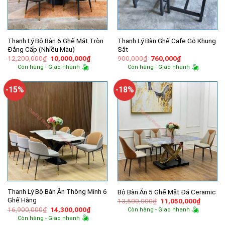
Thanh Lý Bộ Bàn 6 Ghế Mặt Tròn
Thanh Lý Bàn Ghế Cafe Gỗ Khung
Đẳng Cấp (Nhiều Màu)
Sắt
Giá
Giá
Giá
Giá
12,200,000
₫
10,000,000
₫
900,000
₫
760,000
₫
gốc
hiện
gốc
hiện
Còn hàng - Giao nhanh
Còn hàng - Giao nhanh
là:
tại
là:
tại
12,200,000₫.
là:
900,000₫.
là:
10,000,000₫.
760,000₫.
-15%
-18%
Thanh Lý Bộ Bàn Ăn Thông Minh 6
Bộ Bàn Ăn 5 Ghế Mặt Đá Ceramic
Ghế Hàng
Giá
Giá
13,500,000
₫
11,050,000
₫
gốc
hiện
Giá
Giá
16,900,000
₫
14,300,000
₫
Còn hàng - Giao nhanh
là:
tại
gốc
hiện
Còn hàng - Giao nhanh
13,500,000₫.
là:
là:
tại