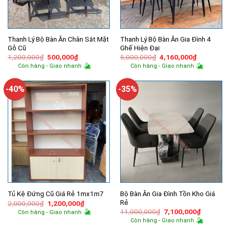
Thanh Lý Bộ Bàn Ăn Chân Sắt Mặt
Thanh Lý Bộ Bàn Ăn Gia Đình 4
Gỗ Cũ
Ghế Hiện Đại
Giá
Giá
Giá
Giá
1,200,000
₫
500,000
₫
5,000,000
₫
4,160,000
₫
gốc
hiện
gốc
hiện
Còn hàng - Giao nhanh
Còn hàng - Giao nhanh
là:
tại
là:
tại
1,200,000₫.
là:
5,000,000₫.
là:
500,000₫.
4,160,000
-40%
-35%
Bộ Bàn Ăn Gia Đình Tồn Kho Giá
Tủ Kệ Đứng Cũ Giá Rẻ 1mx1m7
Rẻ
Giá
Giá
2,000,000
₫
1,200,000
₫
gốc
hiện
Giá
Giá
11,000,000
₫
7,100,000
₫
Còn hàng - Giao nhanh
là:
tại
gốc
hiện
Còn hàng - Giao nhanh
2,000,000₫.
là:
là:
tại
1,200,000₫.