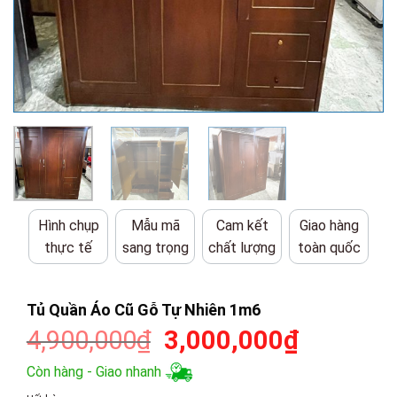
Hình chụp
Mẫu mã
Cam kết
Giao hàng
thực tế
sang trọng
chất lượng
toàn quốc
Tủ Quần Áo Cũ Gỗ Tự Nhiên 1m6
Giá
Giá
4,900,000
₫
3,000,000
₫
gốc
hiện
Còn hàng - Giao nhanh
là:
tại