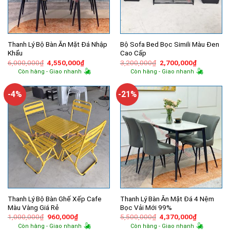
Thanh Lý Bộ Bàn Ăn Mặt Đá Nhập
Bộ Sofa Bed Bọc Simili Màu Đen
Khẩu
Cao Cấp
Giá
Giá
Giá
Giá
6,000,000
₫
4,550,000
₫
3,200,000
₫
2,700,000
₫
gốc
hiện
gốc
hiện
Còn hàng - Giao nhanh
Còn hàng - Giao nhanh
là:
tại
là:
tại
6,000,000₫.
là:
3,200,000₫.
là:
4,550,000₫.
2,700,000
-4%
-21%
Thanh Lý Bộ Bàn Ghế Xếp Cafe
Thanh Lý Bàn Ăn Mặt Đá 4 Nệm
Màu Vàng Giá Rẻ
Bọc Vải Mới 99%
Giá
Giá
Giá
Giá
1,000,000
₫
960,000
₫
5,500,000
₫
4,370,000
₫
gốc
hiện
gốc
hiện
Còn hàng - Giao nhanh
Còn hàng - Giao nhanh
là:
tại
là:
tại