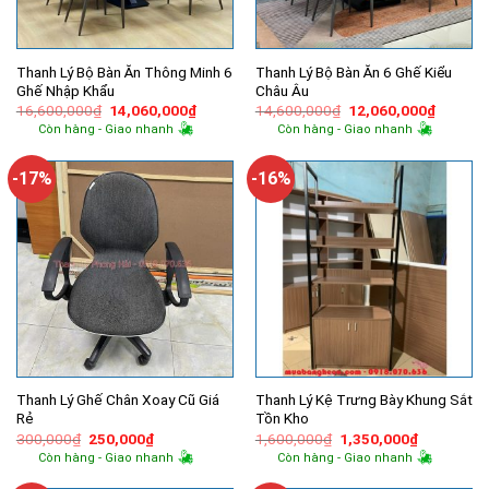
Thanh Lý Bộ Bàn Ăn Thông Minh 6
Thanh Lý Bộ Bàn Ăn 6 Ghế Kiểu
Ghế Nhập Khẩu
Châu Âu
Giá
Giá
Giá
Giá
16,600,000
₫
14,060,000
₫
14,600,000
₫
12,060,000
₫
gốc
hiện
gốc
hiện
Còn hàng - Giao nhanh
Còn hàng - Giao nhanh
là:
tại
là:
tại
16,600,000₫.
là:
14,600,000₫.
là:
14,060,000₫.
12,060,
-17%
-16%
Thanh Lý Ghế Chân Xoay Cũ Giá
Thanh Lý Kệ Trưng Bày Khung Sắt
Rẻ
Tồn Kho
Giá
Giá
Giá
Giá
300,000
₫
250,000
₫
1,600,000
₫
1,350,000
₫
gốc
hiện
gốc
hiện
Còn hàng - Giao nhanh
Còn hàng - Giao nhanh
là:
tại
là:
tại
300,000₫.
là:
1,600,000₫.
là: