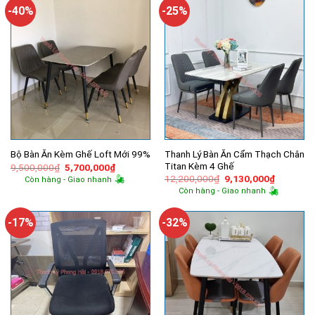
250,000₫.
1,350,000
-40%
-25%
Thanh Lý Bàn Ăn Cẩm Thạch Chân
Bộ Bàn Ăn Kèm Ghế Loft Mới 99%
Titan Kèm 4 Ghế
Giá
Giá
9,500,000
₫
5,700,000
₫
gốc
hiện
Giá
Giá
12,200,000
₫
9,130,000
₫
Còn hàng - Giao nhanh
là:
tại
gốc
hiện
Còn hàng - Giao nhanh
9,500,000₫.
là:
là:
tại
5,700,000₫.
12,200,000₫.
là:
9,130,00
-17%
-32%