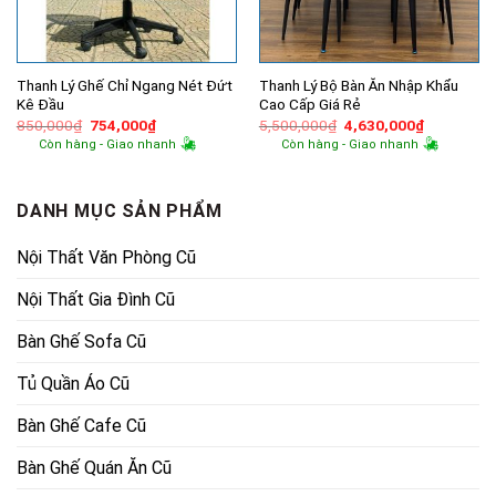
Thanh Lý Ghế Chỉ Ngang Nét Đứt
Thanh Lý Bộ Bàn Ăn Nhập Khẩu
Kê Đầu
Cao Cấp Giá Rẻ
Giá
Giá
Giá
Giá
850,000
₫
754,000
₫
5,500,000
₫
4,630,000
₫
gốc
hiện
gốc
hiện
Còn hàng - Giao nhanh
Còn hàng - Giao nhanh
là:
tại
là:
tại
850,000₫.
là:
5,500,000₫.
là:
754,000₫.
4,630,000
DANH MỤC SẢN PHẨM
Nội Thất Văn Phòng Cũ
Nội Thất Gia Đình Cũ
Bàn Ghế Sofa Cũ
Tủ Quần Áo Cũ
Bàn Ghế Cafe Cũ
Bàn Ghế Quán Ăn Cũ