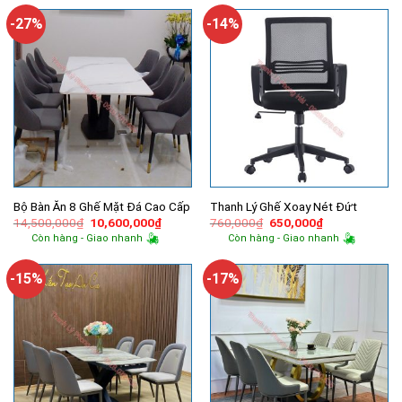
11,000,000₫.
là:
7,100,00
-27%
-14%
Bộ Bàn Ăn 8 Ghế Mặt Đá Cao Cấp
Thanh Lý Ghế Xoay Nét Đứt
Giá
Giá
Giá
Giá
14,500,000
₫
10,600,000
₫
760,000
₫
650,000
₫
gốc
hiện
gốc
hiện
Còn hàng - Giao nhanh
Còn hàng - Giao nhanh
là:
tại
là:
tại
14,500,000₫.
là:
760,000₫.
là:
10,600,000₫.
650,000₫.
-15%
-17%