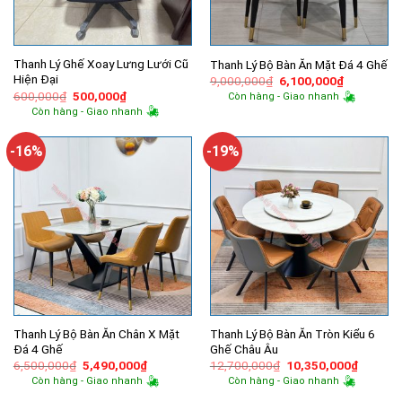
Thanh Lý Ghế Xoay Lưng Lưới Cũ
Thanh Lý Bộ Bàn Ăn Mặt Đá 4 Ghế
Hiện Đại
Giá
Giá
9,000,000
₫
6,100,000
₫
gốc
hiện
Giá
Giá
600,000
₫
500,000
₫
Còn hàng - Giao nhanh
là:
tại
gốc
hiện
Còn hàng - Giao nhanh
9,000,000₫.
là:
là:
tại
6,100,000
600,000₫.
là:
500,000₫.
-16%
-19%
Thanh Lý Bộ Bàn Ăn Chân X Mặt
Thanh Lý Bộ Bàn Ăn Tròn Kiểu 6
Đá 4 Ghế
Ghế Châu Âu
Giá
Giá
Giá
Giá
6,500,000
₫
5,490,000
₫
12,700,000
₫
10,350,000
₫
gốc
hiện
gốc
hiện
Còn hàng - Giao nhanh
Còn hàng - Giao nhanh
là:
tại
là:
tại
6,500,000₫.
là:
12,700,000₫.
là: