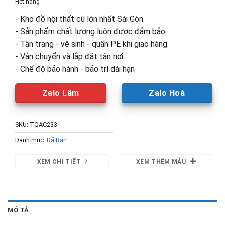
Hết hàng
4,900,000₫.
là:
- Kho đồ nội thất cũ lớn nhất Sài Gòn.
3,000,00
- Sản phẩm chất lượng luôn được đảm bảo.
- Tân trang - vệ sinh - quấn PE khi giao hàng.
- Vận chuyển và lắp đặt tận nơi.
- Chế độ bảo hành - bảo trì dài hạn
Zalo Lâm
Zalo Hoà
SKU:
TQAC233
Danh mục:
Đã Bán
XEM CHI TIẾT
XEM THÊM MẪU
MÔ TẢ