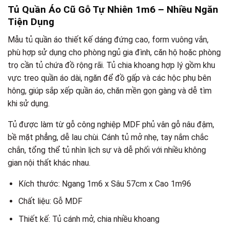
Tủ Quần Áo Cũ Gỗ Tự Nhiên 1m6 – Nhiều Ngăn
Tiện Dụng
Mẫu tủ quần áo thiết kế dáng đứng cao, form vuông vắn,
phù hợp sử dụng cho phòng ngủ gia đình, căn hộ hoặc phòng
trọ cần tủ chứa đồ rộng rãi. Tủ chia khoang hợp lý gồm khu
vực treo quần áo dài, ngăn để đồ gấp và các hộc phụ bên
hông, giúp sắp xếp quần áo, chăn mền gọn gàng và dễ tìm
khi sử dụng.
Tủ được làm từ gỗ công nghiệp MDF phủ vân gỗ nâu đậm,
bề mặt phẳng, dễ lau chùi. Cánh tủ mở nhẹ, tay nắm chắc
chắn, tổng thể tủ nhìn lịch sự và dễ phối với nhiều không
gian nội thất khác nhau.
Kích thước: Ngang 1m6 x Sâu 57cm x Cao 1m96
Chất liệu: Gỗ MDF
Thiết kế: Tủ cánh mở, chia nhiều khoang