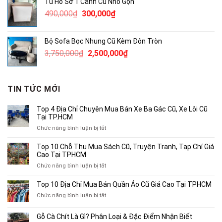
Tủ Hồ Sơ 1 Cánh Cũ Nhỏ Gọn
2,300,000₫.
là:
Giá
Giá
490,000
₫
300,000
₫
1,800,000₫.
gốc
hiện
là:
tại
Bộ Sofa Bọc Nhung Cũ Kèm Đôn Tròn
490,000₫.
là:
Giá
Giá
3,750,000
₫
2,500,000
₫
300,000₫.
gốc
hiện
là:
tại
3,750,000₫.
là:
TIN TỨC MỚI
2,500,000₫.
Top 4 Địa Chỉ Chuyên Mua Bán Xe Ba Gác Cũ, Xe Lôi Cũ
Tại TP.HCM
ở
Chức năng bình luận bị tắt
Top
4
Top 10 Chỗ Thu Mua Sách Cũ, Truyện Tranh, Tạp Chí Giá
Địa
Cao Tại TPHCM
Chỉ
ở
Chức năng bình luận bị tắt
Chuyên
Top
Mua
10
Top 10 Địa Chỉ Mua Bán Quần Áo Cũ Giá Cao Tại TPHCM
Bán
Chỗ
Xe
ở
Chức năng bình luận bị tắt
Thu
Ba
Top
Mua
Gác
10
Gỗ Cà Chít Là Gì? Phân Loại & Đặc Điểm Nhận Biết
Sách
Cũ,
Địa