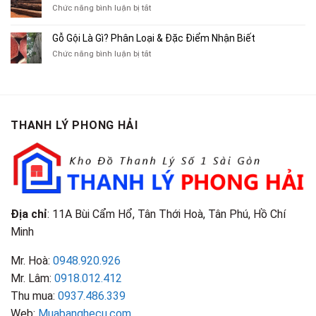
Cũ,
ở
Chức năng bình luận bị tắt
Xe
Chỉ
Truyện
Gỗ
Lôi
Mua
Tranh,
Cà
Cũ
Bán
Gỗ Gội Là Gì? Phân Loại & Đặc Điểm Nhận Biết
Tạp
Chít
Tại
Quần
Chí
ở
Chức năng bình luận bị tắt
Là
TP.HCM
Áo
Giá
Gỗ
Gì?
Cũ
Cao
Gội
Phân
Giá
Tại
Là
Loại
Cao
TPHCM
Gì?
&
Tại
Phân
Đặc
TPHCM
THANH LÝ PHONG HẢI
Loại
Điểm
&
Nhận
Đặc
Biết
Điểm
Nhận
Biết
Địa chỉ
: 11A Bùi Cẩm Hổ, Tân Thới Hoà, Tân Phú, Hồ Chí
Minh
Mr. Hoà:
0948.920.926
Mr. Lâm:
0918.012.412
Thu mua:
0937.486.339
Web:
Muabanghecu.com