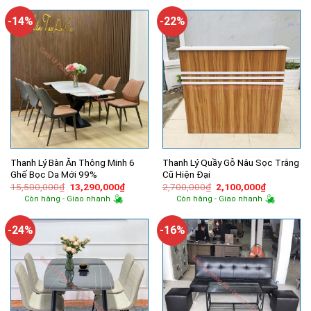
11,050,
16,900,000₫.
là:
14,300,000₫.
-14%
-22%
Thanh Lý Bàn Ăn Thông Minh 6
Thanh Lý Quầy Gỗ Nâu Sọc Trắng
Ghế Bọc Da Mới 99%
Cũ Hiện Đại
Giá
Giá
Giá
Giá
15,500,000
₫
13,290,000
₫
2,700,000
₫
2,100,000
₫
gốc
hiện
gốc
hiện
Còn hàng - Giao nhanh
Còn hàng - Giao nhanh
là:
tại
là:
tại
15,500,000₫.
là:
2,700,000₫.
là:
13,290,000₫.
2,100,000
-24%
-16%