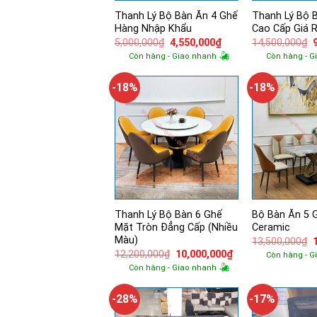
Thanh Lý Bộ Bàn Ăn 4 Ghế
Thanh Lý Bộ 
Hàng Nhập Khẩu
Cao Cấp Giá 
Giá
Giá
5,000,000
₫
4,550,000
₫
14,500,000
₫
gốc
hiện
Còn hàng - Giao nhanh
Còn hàng - G
là:
tại
l
5,000,000₫.
là:
4,550,000₫.
-18%
-18%
Thanh Lý Bộ Bàn 6 Ghế
Bộ Bàn Ăn 5 
Mặt Tròn Đẳng Cấp (Nhiều
Ceramic
Màu)
13,500,000
₫
Giá
Giá
12,200,000
₫
10,000,000
₫
Còn hàng - G
l
gốc
hiện
Còn hàng - Giao nhanh
là:
tại
12,200,000₫.
là:
10,000,000₫.
-28%
-17%