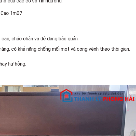
thờ của các cơ sở tín ngưỡng.
x Cao 1m07
n cao, chắc chắn và dễ dàng bảo quản.
àng, có khả năng chống mối mọt và cong vênh theo thời gian.
hay hư hỏng.