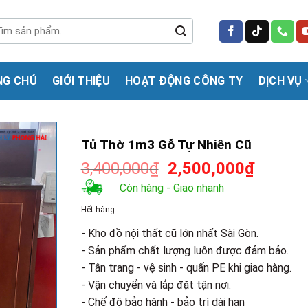
m
m:
NG CHỦ
GIỚI THIỆU
HOẠT ĐỘNG CÔNG TY
DỊCH VỤ
Tủ Thờ 1m3 Gỗ Tự Nhiên Cũ
Giá
Giá
3,400,000
₫
2,500,000
₫
gốc
hiện
Còn hàng - Giao nhanh
là:
tại
Hết hàng
3,400,000₫.
là:
2,500,0
- Kho đồ nội thất cũ lớn nhất Sài Gòn.
- Sản phẩm chất lượng luôn được đảm bảo.
- Tân trang - vệ sinh - quấn PE khi giao hàng.
- Vận chuyển và lắp đặt tận nơi.
- Chế độ bảo hành - bảo trì dài hạn