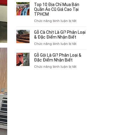
Bán
10
Top 10 Địa Chỉ Mua Bán
Xe
Chỗ
Quần Áo Cũ Giá Cao Tại
Ba
Thu
TPHCM
Gác
Mua
ở
Chức năng bình luận bị tắt
Cũ,
Sách
Top
Xe
Cũ,
10
Gỗ Cà Chít Là Gì? Phân Loại
Lôi
Truyện
Địa
& Đặc Điểm Nhận Biết
Cũ
Tranh,
Chỉ
Tại
ở
Chức năng bình luận bị tắt
Tạp
Mua
TP.HCM
Gỗ
Chí
Bán
Cà
Giá
Gỗ Gội Là Gì? Phân Loại &
Quần
Chít
Đặc Điểm Nhận Biết
Cao
Áo
Là
Tại
ở
Chức năng bình luận bị tắt
Cũ
Gì?
TPHCM
Gỗ
Giá
Phân
Gội
Cao
Loại
Là
Tại
&
Gì?
TPHCM
Đặc
Phân
Điểm
Loại
Nhận
&
Biết
Đặc
Điểm
Nhận
Biết