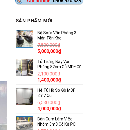
Gọi hotline:
0906.920.339
SẢN PHẨM MỚI
Bộ Sofa Văn Phòng 3
Món Tồn Kho
7,500,000
₫
Giá
Giá
5,000,000
₫
gốc
hiện
Tủ Trưng Bày Văn
là:
tại
Phòng 82cm Gỗ MDF Cũ
7,500,000₫.
là:
2,100,000
₫
5,000,000₫.
Giá
Giá
1,400,000
₫
gốc
hiện
Hệ Tủ Hồ Sơ Gỗ MDF
là:
tại
2m7 Cũ
2,100,000₫.
là:
6,530,000
₫
1,400,000₫.
Giá
Giá
4,000,000
₫
gốc
hiện
Bàn Cụm Làm Việc
là:
tại
Nhóm 3m3 Có Kệ PC
6,530,000₫.
là: