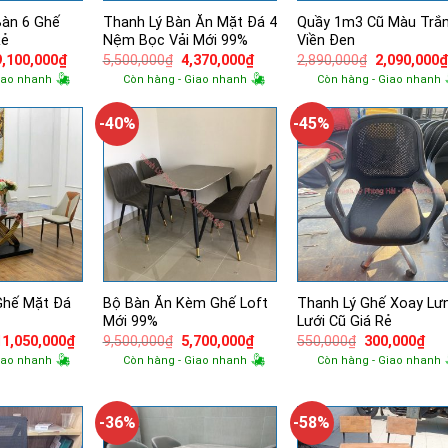
Bàn 6 Ghế
Thanh Lý Bàn Ăn Mặt Đá 4
Quầy 1m3 Cũ Màu Trắ
Rẻ
Nệm Bọc Vải Mới 99%
Viền Đen
Giá
Giá
Giá
Giá
Giá
9,100,000
₫
5,500,000
₫
4,370,000
₫
2,890,000
₫
2,090,000
gốc
hiện
gốc
hiện
gốc
iao nhanh
Còn hàng - Giao nhanh
Còn hàng - Giao nhanh
à:
tại
là:
tại
là:
14,500,000₫.
là:
5,500,000₫.
là:
2,890,000₫.
9,100,000₫.
4,370,000₫.
-40%
-45%
Ghế Mặt Đá
Bộ Bàn Ăn Kèm Ghế Loft
Thanh Lý Ghế Xoay Lư
Mới 99%
Lưới Cũ Giá Rẻ
Giá
Giá
Giá
Giá
Giá
Giá
11,050,000
₫
9,500,000
₫
5,700,000
₫
550,000
₫
300,000
₫
gốc
hiện
gốc
hiện
gốc
hiệ
iao nhanh
Còn hàng - Giao nhanh
Còn hàng - Giao nhanh
à:
tại
là:
tại
là:
tại
13,500,000₫.
là:
9,500,000₫.
là:
550,000₫.
là:
11,050,000₫.
5,700,000₫.
300
-36%
-58%