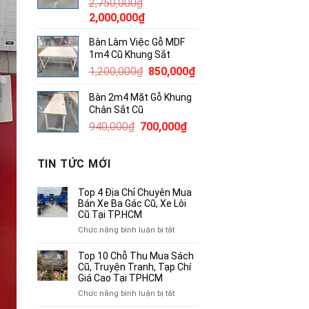
2,750,000
₫
4,000,000₫.
Giá
Giá
2,000,000
₫
gốc
hiện
Bàn Làm Việc Gỗ MDF
là:
tại
1m4 Cũ Khung Sắt
2,750,000₫.
là:
Giá
Giá
1,200,000
₫
850,000
₫
2,000,000₫.
gốc
hiện
Bàn 2m4 Mặt Gỗ Khung
là:
tại
Chân Sắt Cũ
1,200,000₫.
là:
Giá
Giá
940,000
₫
700,000
₫
850,000₫.
gốc
hiện
là:
tại
TIN TỨC MỚI
940,000₫.
là:
700,000₫.
Top 4 Địa Chỉ Chuyên Mua
Bán Xe Ba Gác Cũ, Xe Lôi
Cũ Tại TP.HCM
ở
Chức năng bình luận bị tắt
Top
4
Top 10 Chỗ Thu Mua Sách
Địa
Cũ, Truyện Tranh, Tạp Chí
Chỉ
Giá Cao Tại TPHCM
Chuyên
ở
Chức năng bình luận bị tắt
Mua
Top