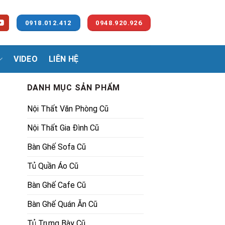
0918.012.412
0948.920.926
VIDEO
LIÊN HỆ
DANH MỤC SẢN PHẨM
Nội Thất Văn Phòng Cũ
Nội Thất Gia Đình Cũ
Bàn Ghế Sofa Cũ
Tủ Quần Áo Cũ
00₫.
Bàn Ghế Cafe Cũ
Bàn Ghế Quán Ăn Cũ
Tủ Trưng Bày Cũ