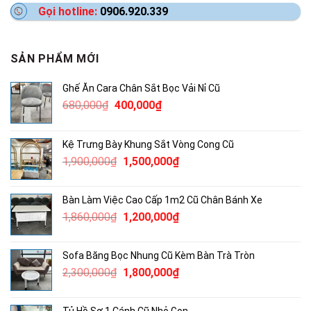
Gọi hotline:
0906.920.339
SẢN PHẨM MỚI
Ghế Ăn Cara Chân Sắt Bọc Vải Nỉ Cũ
Giá
Giá
680,000
₫
400,000
₫
gốc
hiện
là:
tại
Kệ Trưng Bày Khung Sắt Vòng Cong Cũ
680,000₫.
là:
Giá
Giá
1,900,000
₫
1,500,000
₫
400,000₫.
gốc
hiện
là:
tại
Bàn Làm Việc Cao Cấp 1m2 Cũ Chân Bánh Xe
1,900,000₫.
là:
Giá
Giá
1,860,000
₫
1,200,000
₫
1,500,000₫.
gốc
hiện
là:
tại
Sofa Băng Bọc Nhung Cũ Kèm Bàn Trà Tròn
1,860,000₫.
là:
Giá
Giá
2,300,000
₫
1,800,000
₫
1,200,000₫.
gốc
hiện
là:
tại