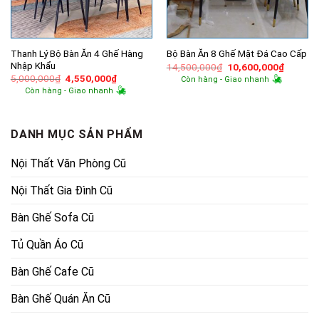
Thanh Lý Bộ Bàn Ăn 4 Ghế Hàng
Bộ Bàn Ăn 8 Ghế Mặt Đá Cao Cấp
Nhập Khẩu
Giá
Giá
14,500,000
₫
10,600,000
₫
gốc
hiện
Giá
Giá
5,000,000
₫
4,550,000
₫
Còn hàng - Giao nhanh
là:
tại
gốc
hiện
Còn hàng - Giao nhanh
14,500,000₫.
là:
là:
tại
10,600,
5,000,000₫.
là:
4,550,000₫.
DANH MỤC SẢN PHẨM
Nội Thất Văn Phòng Cũ
Nội Thất Gia Đình Cũ
Bàn Ghế Sofa Cũ
Tủ Quần Áo Cũ
Bàn Ghế Cafe Cũ
Bàn Ghế Quán Ăn Cũ