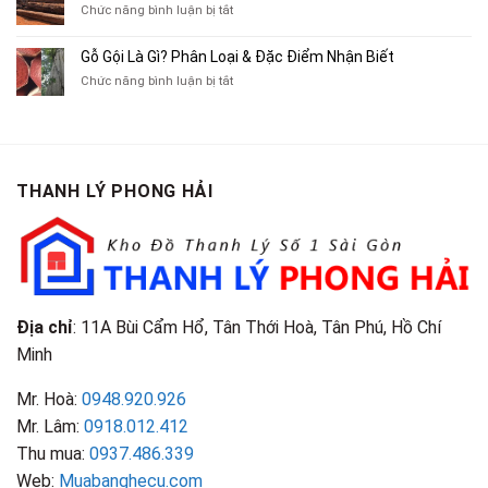
Cũ,
ở
Chức năng bình luận bị tắt
Xe
Chỉ
Truyện
Gỗ
Lôi
Mua
Tranh,
Cà
Cũ
Bán
Gỗ Gội Là Gì? Phân Loại & Đặc Điểm Nhận Biết
Tạp
Chít
Tại
Quần
Chí
ở
Chức năng bình luận bị tắt
Là
TP.HCM
Áo
Giá
Gỗ
Gì?
Cũ
Cao
Gội
Phân
Giá
Tại
Là
Loại
Cao
TPHCM
Gì?
&
Tại
Phân
Đặc
TPHCM
THANH LÝ PHONG HẢI
Loại
Điểm
&
Nhận
Đặc
Biết
Điểm
Nhận
Biết
Địa chỉ
: 11A Bùi Cẩm Hổ, Tân Thới Hoà, Tân Phú, Hồ Chí
Minh
Mr. Hoà:
0948.920.926
Mr. Lâm:
0918.012.412
Thu mua:
0937.486.339
Web:
Muabanghecu.com