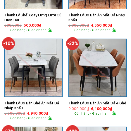
Thanh Lý Ghế Xoay Lưng Lưới Cũ
Thanh Lý Bộ Bàn Ăn Mặt Đá Nhập
Hiện Đại
Khẩu
Giá
Giá
Giá
Giá
600,000
₫
500,000
₫
6,000,000
₫
4,550,000
₫
gốc
hiện
gốc
hiện
Còn hàng - Giao nhanh
Còn hàng - Giao nhanh
là:
tại
là:
tại
600,000₫.
là:
6,000,000₫.
là:
500,000₫.
4,550,000
-10%
-32%
Thanh Lý Bộ Bàn Ghế Ăn Mặt Đá
Thanh Lý Bộ Bàn Ăn Mặt Đá 4 Ghế
Nhập Khẩu
Giá
Giá
9,000,000
₫
6,100,000
₫
gốc
hiện
Giá
Giá
5,500,000
₫
4,940,000
₫
Còn hàng - Giao nhanh
là:
tại
gốc
hiện
Còn hàng - Giao nhanh
9,000,000₫.
là:
là:
tại
6,100,000
5,500,000₫.
là:
4,940,000₫.