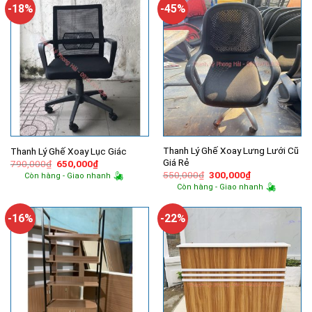
1,990,000₫.
-18%
-45%
Thanh Lý Ghế Xoay Lưng Lưới Cũ
Thanh Lý Ghế Xoay Lục Giác
Giá Rẻ
Giá
Giá
790,000
₫
650,000
₫
gốc
hiện
Giá
Giá
550,000
₫
300,000
₫
Còn hàng - Giao nhanh
là:
tại
gốc
hiện
Còn hàng - Giao nhanh
790,000₫.
là:
là:
tại
650,000₫.
550,000₫.
là:
300,000₫.
-16%
-22%