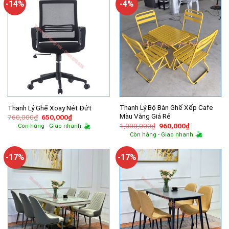
-14%
-4%
Thanh Lý Bộ Bàn Ghế Xếp Cafe
Thanh Lý Ghế Xoay Nét Đứt
Màu Vàng Giá Rẻ
Giá
Giá
760,000
₫
650,000
₫
gốc
hiện
Giá
Giá
1,000,000
₫
960,000
₫
Còn hàng - Giao nhanh
là:
tại
gốc
hiện
Còn hàng - Giao nhanh
760,000₫.
là:
là:
tại
650,000₫.
1,000,000₫.
là:
960,000₫.
-17%
-17%