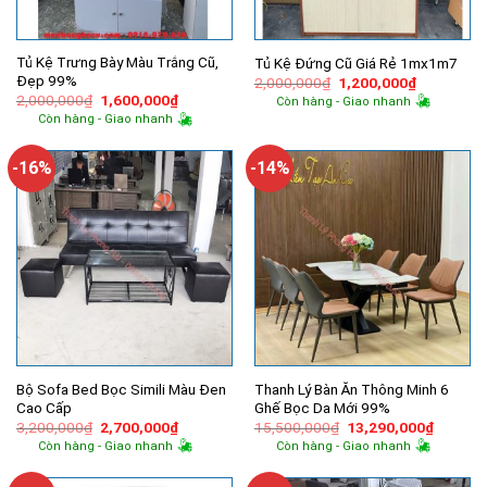
Tủ Kệ Trưng Bày Màu Trắng Cũ,
Tủ Kệ Đứng Cũ Giá Rẻ 1mx1m7
Đẹp 99%
Giá
Giá
2,000,000
₫
1,200,000
₫
gốc
hiện
Giá
Giá
2,000,000
₫
1,600,000
₫
Còn hàng - Giao nhanh
là:
tại
gốc
hiện
Còn hàng - Giao nhanh
2,000,000₫.
là:
là:
tại
1,200,000
2,000,000₫.
là:
1,600,000₫.
-16%
-14%
Bộ Sofa Bed Bọc Simili Màu Đen
Thanh Lý Bàn Ăn Thông Minh 6
Cao Cấp
Ghế Bọc Da Mới 99%
Giá
Giá
Giá
Giá
3,200,000
₫
2,700,000
₫
15,500,000
₫
13,290,000
₫
gốc
hiện
gốc
hiện
Còn hàng - Giao nhanh
Còn hàng - Giao nhanh
là:
tại
là:
tại
3,200,000₫.
là:
15,500,000₫.
là:
2,700,000₫.
13,290,