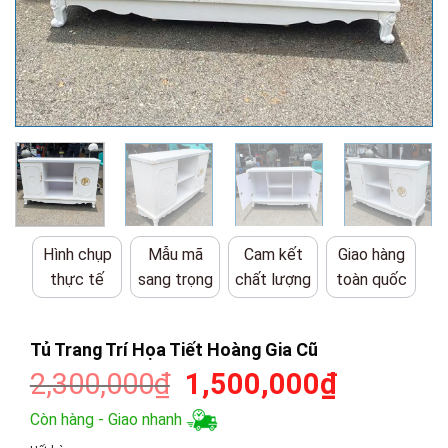
Hình chụp
Mẫu mã
Cam kết
Giao hàng
thực tế
sang trọng
chất lượng
toàn quốc
Tủ Trang Trí Họa Tiết Hoàng Gia Cũ
Giá
Giá
2,300,000
₫
1,500,000
₫
gốc
hiện
Còn hàng - Giao nhanh
là:
tại