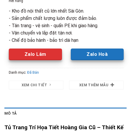
Hết hàng
2,300,000₫.
là:
- Kho đồ nội thất cũ lớn nhất Sài Gòn.
1,500,00
- Sản phẩm chất lượng luôn được đảm bảo.
- Tân trang - vệ sinh - quấn PE khi giao hàng.
- Vận chuyển và lắp đặt tận nơi.
- Chế độ bảo hành - bảo trì dài hạn
Zalo Lâm
Zalo Hoà
Danh mục:
Đã Bán
XEM CHI TIẾT
XEM THÊM MẪU
MÔ TẢ
Tủ Trang Trí Họa Tiết Hoàng Gia Cũ – Thiết Kế