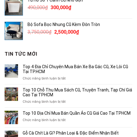
Tủ Hồ Sơ 1 Cánh Cũ Nhỏ Gọn
2,300,000₫.
là:
Giá
Giá
490,000
₫
300,000
₫
1,800,000₫.
gốc
hiện
là:
tại
Bộ Sofa Bọc Nhung Cũ Kèm Đôn Tròn
490,000₫.
là:
Giá
Giá
3,750,000
₫
2,500,000
₫
300,000₫.
gốc
hiện
là:
tại
3,750,000₫.
là:
TIN TỨC MỚI
2,500,000₫.
Top 4 Địa Chỉ Chuyên Mua Bán Xe Ba Gác Cũ, Xe Lôi Cũ
Tại TP.HCM
ở
Chức năng bình luận bị tắt
Top
4
Top 10 Chỗ Thu Mua Sách Cũ, Truyện Tranh, Tạp Chí Giá
Địa
Cao Tại TPHCM
Chỉ
ở
Chức năng bình luận bị tắt
Chuyên
Top
Mua
10
Top 10 Địa Chỉ Mua Bán Quần Áo Cũ Giá Cao Tại TPHCM
Bán
Chỗ
Xe
ở
Chức năng bình luận bị tắt
Thu
Ba
Top
Mua
Gác
10
Gỗ Cà Chít Là Gì? Phân Loại & Đặc Điểm Nhận Biết
Sách
Cũ,
Địa