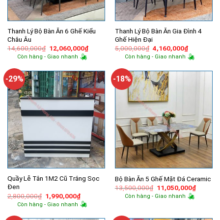
Thanh Lý Bộ Bàn Ăn 6 Ghế Kiểu
Thanh Lý Bộ Bàn Ăn Gia Đình 4
Châu Âu
Ghế Hiện Đại
Giá
Giá
Giá
Giá
14,600,000
₫
12,060,000
₫
5,000,000
₫
4,160,000
₫
gốc
hiện
gốc
hiện
Còn hàng - Giao nhanh
Còn hàng - Giao nhanh
là:
tại
là:
tại
14,600,000₫.
là:
5,000,000₫.
là:
12,060,000₫.
4,160,000
-29%
-18%
Quầy Lễ Tân 1M2 Cũ Trắng Sọc
Bộ Bàn Ăn 5 Ghế Mặt Đá Ceramic
Đen
Giá
Giá
13,500,000
₫
11,050,000
₫
gốc
hiện
Giá
Giá
2,800,000
₫
1,990,000
₫
Còn hàng - Giao nhanh
là:
tại
gốc
hiện
Còn hàng - Giao nhanh
13,500,000₫.
là:
là:
tại
11,050,
2,800,000₫.
là: