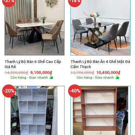
-37%
-18%
Thanh Lý Bộ Bàn 6 Ghế Cao Cấp
Thanh Lý Bộ Bàn Ăn 4 Ghế Mặt Đá
Giá Rẻ
Cẩm Thạch
Giá
Giá
Giá
Giá
14,500,000
₫
9,100,000
₫
12,700,000
₫
10,400,000
₫
gốc
hiện
gốc
hiện
Còn hàng - Giao nhanh
Còn hàng - Giao nhanh
là:
tại
là:
tại
14,500,000₫.
là:
12,700,000₫.
là:
9,100,000₫.
10,400,
-20%
-40%