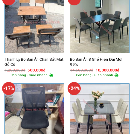
Thanh Lý Bộ Bàn Ăn Chân Sắt Mặt
Bộ Bàn Ăn 8 Ghế Hiện Đại Mới
Gỗ Cũ
99%
Giá
Giá
Giá
Giá
1,200,000
₫
500,000
₫
14,500,000
₫
10,000,000
₫
gốc
hiện
gốc
hiện
Còn hàng - Giao nhanh
Còn hàng - Giao nhanh
là:
tại
là:
tại
1,200,000₫.
là:
14,500,000₫.
là:
500,000₫.
10,000,
-17%
-24%