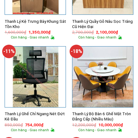
Thanh Lý Kệ Trưng Bày Khung Sắt
Thanh Lý Quầy Gỗ Nâu Sọc Trắng
Tồn Kho
Cũ Hiện Đại
Giá
Giá
Giá
Giá
1,600,000
₫
1,350,000
₫
2,700,000
₫
2,100,000
₫
gốc
hiện
gốc
hiện
Còn hàng - Giao nhanh
Còn hàng - Giao nhanh
là:
tại
là:
tại
1,600,000₫.
là:
2,700,000₫.
là:
1,350,000₫.
2,100,000
-11%
-18%
Thanh Lý Ghế Chỉ Ngang Nét Đứt
Thanh Lý Bộ Bàn 6 Ghế Mặt Tròn
Kê Đầu
Đẳng Cấp (Nhiều Màu)
Giá
Giá
Giá
Giá
850,000
₫
754,000
₫
12,200,000
₫
10,000,000
₫
gốc
hiện
gốc
hiện
Còn hàng - Giao nhanh
Còn hàng - Giao nhanh
là:
tại
là:
tại
850,000₫.
là:
12,200,000₫.
là: