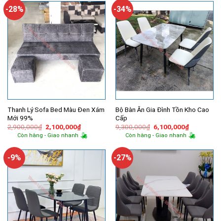
754,000₫.
10,000,
-28%
-34%
Thanh Lý Sofa Bed Màu Đen Xám
Bộ Bàn Ăn Gia Đình Tồn Kho Cao
Mới 99%
Cấp
Giá
Giá
Giá
Giá
2,900,000
₫
2,100,000
₫
9,300,000
₫
6,100,000
₫
gốc
hiện
gốc
hiện
Còn hàng - Giao nhanh
Còn hàng - Giao nhanh
là:
tại
là:
tại
2,900,000₫.
là:
9,300,000₫.
là:
2,100,000₫.
6,100,000
-9%
-27%