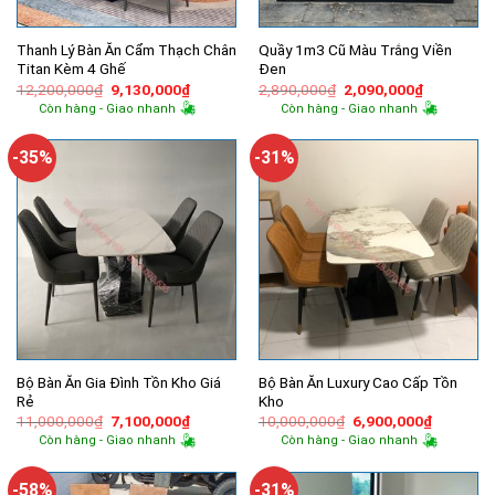
Thanh Lý Bàn Ăn Cẩm Thạch Chân
Quầy 1m3 Cũ Màu Trắng Viền
Titan Kèm 4 Ghế
Đen
Giá
Giá
Giá
Giá
12,200,000
₫
9,130,000
₫
2,890,000
₫
2,090,000
₫
gốc
hiện
gốc
hiện
Còn hàng - Giao nhanh
Còn hàng - Giao nhanh
là:
tại
là:
tại
12,200,000₫.
là:
2,890,000₫.
là:
9,130,000₫.
2,090,000
-35%
-31%
Bộ Bàn Ăn Gia Đình Tồn Kho Giá
Bộ Bàn Ăn Luxury Cao Cấp Tồn
Rẻ
Kho
Giá
Giá
Giá
Giá
11,000,000
₫
7,100,000
₫
10,000,000
₫
6,900,000
₫
gốc
hiện
gốc
hiện
Còn hàng - Giao nhanh
Còn hàng - Giao nhanh
là:
tại
là:
tại
11,000,000₫.
là:
10,000,000₫.
là:
7,100,000₫.
6,900,00
-58%
-31%