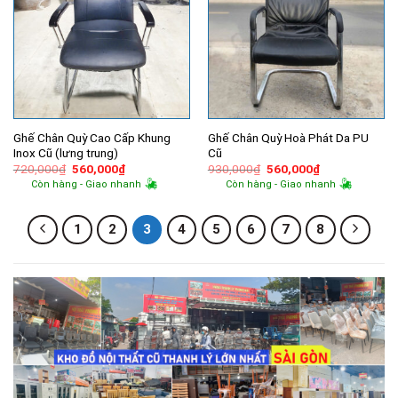
Ghế Chân Quỳ Cao Cấp Khung
Ghế Chân Quỳ Hoà Phát Da PU
Inox Cũ (lưng trung)
Cũ
Giá
Giá
Giá
Giá
720,000
₫
560,000
₫
930,000
₫
560,000
₫
gốc
hiện
gốc
hiện
Còn hàng - Giao nhanh
Còn hàng - Giao nhanh
là:
tại
là:
tại
720,000₫.
là:
930,000₫.
là:
560,000₫.
560,000₫.
1
2
3
4
5
6
7
8