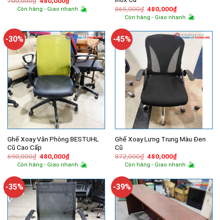
Giá
Giá
700,000
₫
480,000
₫
gốc
hiện
Giá
Giá
865,000
₫
480,000
₫
Còn hàng - Giao nhanh
là:
tại
gốc
hiện
Còn hàng - Giao nhanh
700,000₫.
là:
là:
tại
480,000₫.
865,000₫.
là:
480,000₫.
-30%
-45%
Ghế Xoay Văn Phòng BESTUHL
Ghế Xoay Lưng Trung Màu Đen
Cũ Cao Cấp
Cũ
Giá
Giá
Giá
Giá
690,000
₫
480,000
₫
872,000
₫
480,000
₫
gốc
hiện
gốc
hiện
Còn hàng - Giao nhanh
Còn hàng - Giao nhanh
là:
tại
là:
tại
690,000₫.
là:
872,000₫.
là:
480,000₫.
480,000₫.
-35%
-39%