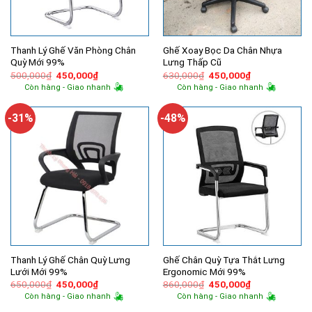
Thanh Lý Ghế Văn Phòng Chân
Ghế Xoay Bọc Da Chân Nhựa
Quỳ Mới 99%
Lưng Thấp Cũ
Giá
Giá
Giá
Giá
500,000
₫
450,000
₫
630,000
₫
450,000
₫
gốc
hiện
gốc
hiện
Còn hàng - Giao nhanh
Còn hàng - Giao nhanh
là:
tại
là:
tại
500,000₫.
là:
630,000₫.
là:
450,000₫.
450,000₫.
-31%
-48%
Thanh Lý Ghế Chân Quỳ Lưng
Ghế Chân Quỳ Tựa Thắt Lưng
Lưới Mới 99%
Ergonomic Mới 99%
Giá
Giá
Giá
Giá
650,000
₫
450,000
₫
860,000
₫
450,000
₫
gốc
hiện
gốc
hiện
Còn hàng - Giao nhanh
Còn hàng - Giao nhanh
là:
tại
là:
tại
650,000₫.
là:
860,000₫.
là: