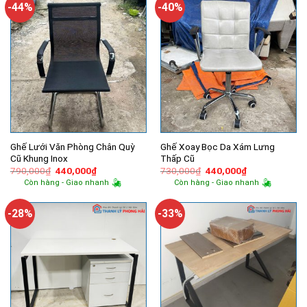
-44%
-40%
Ghế Lưới Văn Phòng Chân Quỳ
Ghế Xoay Bọc Da Xám Lưng
Cũ Khung Inox
Thấp Cũ
Giá
Giá
Giá
Giá
790,000
₫
440,000
₫
730,000
₫
440,000
₫
gốc
hiện
gốc
hiện
Còn hàng - Giao nhanh
Còn hàng - Giao nhanh
là:
tại
là:
tại
790,000₫.
là:
730,000₫.
là:
440,000₫.
440,000₫.
-28%
-33%