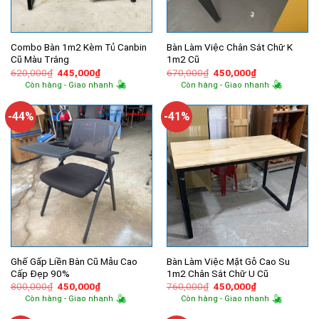
Combo Bàn 1m2 Kèm Tủ Canbin
Bàn Làm Việc Chân Sắt Chữ K
Cũ Màu Trắng
1m2 Cũ
Giá
Giá
Giá
Giá
620,000
₫
445,000
₫
670,000
₫
450,000
₫
gốc
hiện
gốc
hiện
Còn hàng - Giao nhanh
Còn hàng - Giao nhanh
là:
tại
là:
tại
620,000₫.
là:
670,000₫.
là:
445,000₫.
450,000₫.
-44%
-41%
Ghế Gấp Liền Bàn Cũ Mẫu Cao
Bàn Làm Việc Mặt Gỗ Cao Su
Cấp Đẹp 90%
1m2 Chân Sắt Chữ U Cũ
Giá
Giá
Giá
Giá
800,000
₫
450,000
₫
760,000
₫
450,000
₫
gốc
hiện
gốc
hiện
Còn hàng - Giao nhanh
Còn hàng - Giao nhanh
là:
tại
là:
tại
800,000₫.
là:
760,000₫.
là: