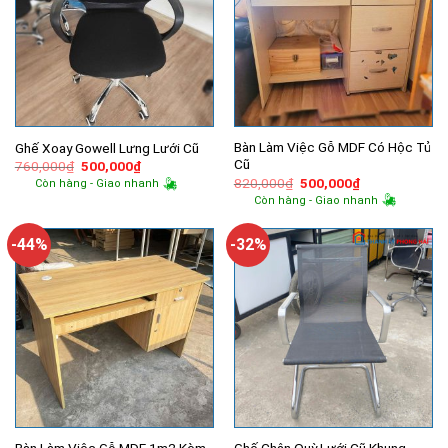
Bàn Làm Việc Gỗ MDF Có Hộc Tủ
Ghế Xoay Gowell Lưng Lưới Cũ
Cũ
Giá
Giá
760,000
₫
500,000
₫
gốc
hiện
Giá
Giá
820,000
₫
500,000
₫
Còn hàng - Giao nhanh
là:
tại
gốc
hiện
Còn hàng - Giao nhanh
760,000₫.
là:
là:
tại
500,000₫.
820,000₫.
là:
500,000₫.
-44%
-32%