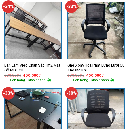
450,000₫.
450,000₫.
-34%
-33%
Bàn Làm Việc Chân Sắt 1m2 Mặt
Ghế Xoay Hòa Phát Lưng Lưới Cũ
Gỗ MDF Cũ
Thoáng Khí
Giá
Giá
Giá
Giá
680,000
₫
450,000
₫
670,000
₫
450,000
₫
gốc
hiện
gốc
hiện
Còn hàng - Giao nhanh
Còn hàng - Giao nhanh
là:
tại
là:
tại
680,000₫.
là:
670,000₫.
là:
450,000₫.
450,000₫.
-33%
-38%