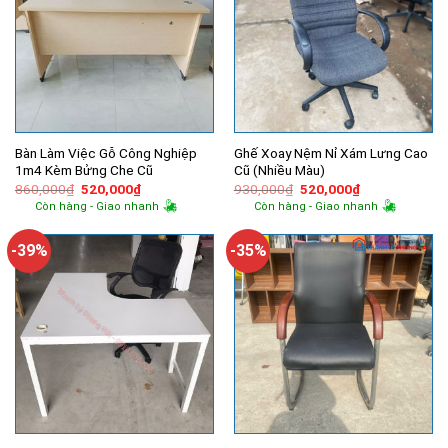
Bàn Làm Việc Gỗ Công Nghiệp
Ghế Xoay Nệm Nỉ Xám Lưng Cao
1m4 Kèm Bửng Che Cũ
Cũ (Nhiều Màu)
Giá
Giá
Giá
Giá
860,000
₫
520,000
₫
930,000
₫
520,000
₫
gốc
hiện
gốc
hiện
Còn hàng - Giao nhanh
Còn hàng - Giao nhanh
là:
tại
là:
tại
860,000₫.
là:
930,000₫.
là:
520,000₫.
520,000₫.
-39%
-35%