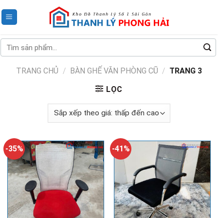
Skip
to
content
Tìm
kiếm:
TRANG CHỦ
/
BÀN GHẾ VĂN PHÒNG CŨ
/
TRANG 3
LỌC
-35%
-41%