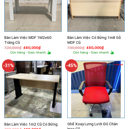
Bàn Làm Việc MDF 1M2x60
Bàn Làm Việc Có Bửng 1m8 Gỗ
Trắng Cũ
MDF Cũ
Giá
Giá
Giá
Giá
720,000
₫
480,000
₫
730,000
₫
480,000
₫
gốc
hiện
gốc
hiện
Còn hàng - Giao nhanh
Còn hàng - Giao nhanh
là:
tại
là:
tại
720,000₫.
là:
730,000₫.
là:
480,000₫.
480,000₫.
-31%
-45%
Ghế Xoay Lưng Lưới Đỏ Chân
Bàn Làm Việc 1m2 Cũ Có Bửng
Inox Cũ