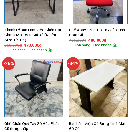
Thanh Lý Bàn Làm Việc Chân Sắt
Ghế Xoay Lưng Đỏ Tay Gập Linh
Chữ U Mới 99% Giá Rẻ (Nhiều
Hoạt Cũ
Size Từ 1m)
Giá
Giá
765,000
₫
480,000
₫
gốc
hiện
Giá
Giá
650,000
₫
470,000
₫
Còn hàng - Giao nhanh
là:
tại
gốc
hiện
Còn hàng - Giao nhanh
765,000₫.
là:
là:
tại
480,000₫.
650,000₫.
là:
470,000₫.
-26%
-34%
Ghế Chân Quỳ Tay Gỗ Hòa Phát
Bàn Làm Việc Có Bửng 1m1 Mặt
Cũ (lưng thấp)
Gỗ Cũ