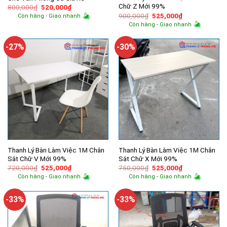
Chữ Z Mới 99%
Giá
Giá
800,000
₫
520,000
₫
gốc
hiện
Giá
Giá
900,000
₫
525,000
₫
Còn hàng - Giao nhanh
là:
tại
gốc
hiện
Còn hàng - Giao nhanh
800,000₫.
là:
là:
tại
520,000₫.
900,000₫.
là:
525,000₫.
-27%
-30%
Thanh Lý Bàn Làm Việc 1M Chân
Thanh Lý Bàn Làm Việc 1M Chân
Sắt Chữ V Mới 99%
Sắt Chữ X Mới 99%
Giá
Giá
Giá
Giá
720,000
₫
525,000
₫
750,000
₫
525,000
₫
gốc
hiện
gốc
hiện
Còn hàng - Giao nhanh
Còn hàng - Giao nhanh
là:
tại
là:
tại
720,000₫.
là:
750,000₫.
là:
525,000₫.
525,000₫.
-33%
-33%