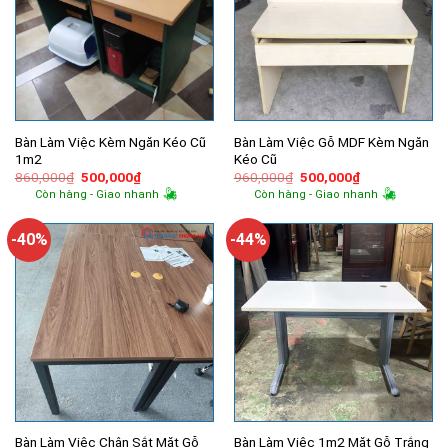
Bàn Làm Việc Kèm Ngăn Kéo Cũ
Bàn Làm Việc Gỗ MDF Kèm Ngăn
1m2
Kéo Cũ
Giá
Giá
Giá
Giá
860,000
₫
500,000
₫
960,000
₫
500,000
₫
gốc
hiện
gốc
hiện
Còn hàng - Giao nhanh
Còn hàng - Giao nhanh
là:
tại
là:
tại
860,000₫.
là:
960,000₫.
là:
500,000₫.
500,000₫.
-40%
-44%
Bàn Làm Việc Chân Sắt Mặt Gỗ
Bàn Làm Việc 1m2 Mặt Gỗ Trắng