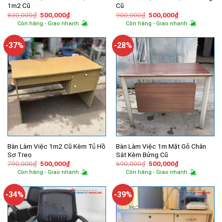
1m2 Cũ
Cũ
Giá
Giá
Giá
Giá
830,000
₫
500,000
₫
900,000
₫
500,000
₫
gốc
hiện
gốc
hiện
Còn hàng - Giao nhanh
Còn hàng - Giao nhanh
là:
tại
là:
tại
830,000₫.
là:
900,000₫.
là:
500,000₫.
500,000₫.
-37%
-28%
Bàn Làm Việc 1m2 Cũ Kèm Tủ Hồ
Bàn Làm Việc 1m Mặt Gỗ Chân
Sơ Treo
Sắt Kèm Bửng Cũ
Giá
Giá
Giá
Giá
790,000
₫
500,000
₫
690,000
₫
500,000
₫
gốc
hiện
gốc
hiện
Còn hàng - Giao nhanh
Còn hàng - Giao nhanh
là:
tại
là:
tại
790,000₫.
là:
690,000₫.
là:
500,000₫.
500,000₫.
-34%
-39%