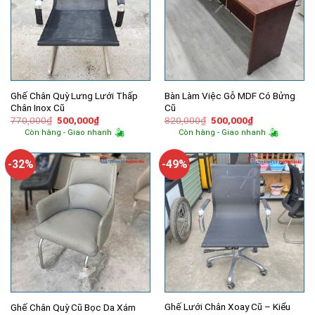
Ghế Chân Quỳ Lưng Lưới Thấp
Bàn Làm Việc Gỗ MDF Có Bửng
Chân Inox Cũ
Cũ
Giá
Giá
Giá
Giá
770,000
₫
500,000
₫
820,000
₫
500,000
₫
gốc
hiện
gốc
hiện
Còn hàng - Giao nhanh
Còn hàng - Giao nhanh
là:
tại
là:
tại
770,000₫.
là:
820,000₫.
là:
500,000₫.
500,000₫.
-32%
-49%
Ghế Lưới Chân Xoay Cũ – Kiểu
Ghế Chân Quỳ Cũ Bọc Da Xám