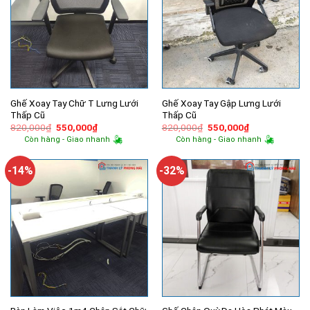
Ghế Xoay Tay Chữ T Lưng Lưới
Ghế Xoay Tay Gập Lưng Lưới
Thấp Cũ
Thấp Cũ
Giá
Giá
Giá
Giá
820,000
₫
550,000
₫
820,000
₫
550,000
₫
gốc
hiện
gốc
hiện
Còn hàng - Giao nhanh
Còn hàng - Giao nhanh
là:
tại
là:
tại
820,000₫.
là:
820,000₫.
là:
550,000₫.
550,000₫.
-14%
-32%