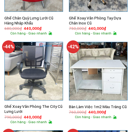
Ghế Chân Quỳ Lưng Lưới Cũ
Ghế Xoay Văn Phòng Tay Dựa
Hàng Nhập Khẩu
Chân Inox Cũ
Giá
Giá
Giá
Giá
680,000
₫
440,000
₫
750,000
₫
440,000
₫
gốc
hiện
gốc
hiện
Còn hàng - Giao nhanh
Còn hàng - Giao nhanh
là:
tại
là:
tại
680,000₫.
là:
750,000₫.
là:
440,000₫.
440,000₫.
-44%
-42%
Ghế Xoay Văn Phòng The City Cũ
Bàn Làm Việc 1m2 Màu Trắng Cũ
Lưng Lưới
Giá
Giá
760,000
₫
440,000
₫
gốc
hiện
Giá
Giá
790,000
₫
440,000
₫
Còn hàng - Giao nhanh
là:
tại
gốc
hiện
Còn hàng - Giao nhanh
760,000₫.
là:
là:
tại
440,000₫.
790,000₫.
là:
440,000₫.