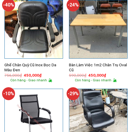
450,000₫.
450,000₫.
-40%
-24%
Ghế Chân Quỳ Cũ Inox Bọc Da
Bàn Làm Việc 1m2 Chân Trụ Oval
Màu Đen
Cũ
Giá
Giá
Giá
Giá
756,000
₫
450,000
₫
590,000
₫
450,000
₫
gốc
hiện
gốc
hiện
Còn hàng - Giao nhanh
Còn hàng - Giao nhanh
là:
tại
là:
tại
756,000₫.
là:
590,000₫.
là:
450,000₫.
450,000₫.
-10%
-29%