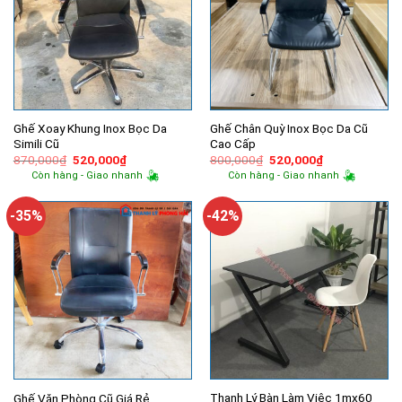
Ghế Xoay Khung Inox Bọc Da
Ghế Chân Quỳ Inox Bọc Da Cũ
Simili Cũ
Cao Cấp
Giá
Giá
Giá
Giá
870,000
₫
520,000
₫
800,000
₫
520,000
₫
gốc
hiện
gốc
hiện
Còn hàng - Giao nhanh
Còn hàng - Giao nhanh
là:
tại
là:
tại
870,000₫.
là:
800,000₫.
là:
520,000₫.
520,000₫.
-35%
-42%
Thanh Lý Bàn Làm Việc 1mx60
Ghế Văn Phòng Cũ Giá Rẻ