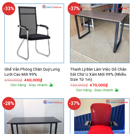
690,000₫.
là:
810,000₫.
là:
450,000₫.
450,000₫.
-33%
-37%
Ghế Văn Phòng Chân Quỳ Lưng
Thanh Lý Bàn Làm Việc Gỗ Chân
Lưới Cao Mới 99%
Sắt Chữ U Xám Mới 99% (Nhiều
Size Từ 1m)
Giá
Giá
690,000
₫
460,000
₫
gốc
hiện
Giá
Giá
750,000
₫
470,000
₫
Còn hàng - Giao nhanh
là:
tại
gốc
hiện
Còn hàng - Giao nhanh
690,000₫.
là:
là:
tại
460,000₫.
750,000₫.
là:
470,000₫.
-28%
-37%