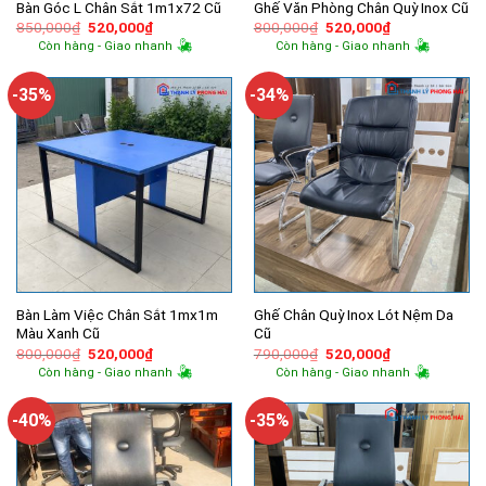
Bàn Góc L Chân Sắt 1m1x72 Cũ
Ghế Văn Phòng Chân Quỳ Inox Cũ
Giá
Giá
Giá
Giá
850,000
₫
520,000
₫
800,000
₫
520,000
₫
gốc
hiện
gốc
hiện
Còn hàng - Giao nhanh
Còn hàng - Giao nhanh
là:
tại
là:
tại
850,000₫.
là:
800,000₫.
là:
520,000₫.
520,000₫.
-35%
-34%
Bàn Làm Việc Chân Sắt 1mx1m
Ghế Chân Quỳ Inox Lót Nệm Da
Màu Xanh Cũ
Cũ
Giá
Giá
Giá
Giá
800,000
₫
520,000
₫
790,000
₫
520,000
₫
gốc
hiện
gốc
hiện
Còn hàng - Giao nhanh
Còn hàng - Giao nhanh
là:
tại
là:
tại
800,000₫.
là:
790,000₫.
là:
520,000₫.
520,000₫.
-40%
-35%