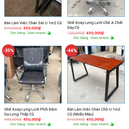
Ghế Xoay Lưng Lưới Chữ A Chất
Bàn Làm Việc Chân Sắt U 1m2 Cũ
Dày Cũ
Giá
Giá
670,000
₫
450,000
₫
gốc
hiện
Giá
Giá
720,000
₫
450,000
₫
Còn hàng - Giao nhanh
là:
tại
gốc
hiện
Còn hàng - Giao nhanh
670,000₫.
là:
là:
tại
450,000₫.
720,000₫.
là:
450,000₫.
-35%
-44%
Ghế Xoay Lưng Lưới Phối Đệm
Bàn Làm Việc Chân Chữ U 1m2
Da Lưng Thấp Cũ
Cũ (Nhiều Màu)
Giá
Giá
Giá
Giá
690,000
₫
450,000
₫
810,000
₫
450,000
₫
gốc
hiện
gốc
hiện
Còn hàng - Giao nhanh
Còn hàng - Giao nhanh
là:
tại
là:
tại