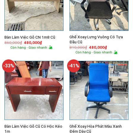
Ghế Xoay Lưng Vuông Có Tựa
Bàn Làm Việc Gỗ CN 1m8 Cũ
Đầu Cũ
Giá
Giá
860,000
₫
480,000
₫
gốc
hiện
Giá
Giá
810,000
₫
480,000
₫
Còn hàng - Giao nhanh
là:
tại
gốc
hiện
Còn hàng - Giao nhanh
860,000₫.
là:
là:
tại
480,000₫.
810,000₫.
là:
480,000₫.
-33%
-41%
Bàn Làm Việc Gỗ Cũ Có Hộc Kéo
Ghế Xoay Hòa Phát Màu Xanh
1m
Đệm Dày Cũ