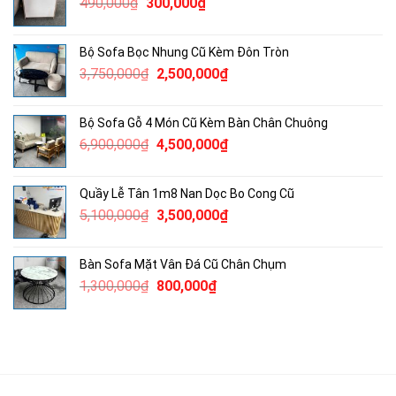
Giá
Giá
490,000
₫
300,000
₫
1,800,000₫.
gốc
hiện
là:
tại
Bộ Sofa Bọc Nhung Cũ Kèm Đôn Tròn
490,000₫.
là:
Giá
Giá
3,750,000
₫
2,500,000
₫
300,000₫.
gốc
hiện
là:
tại
Bộ Sofa Gỗ 4 Món Cũ Kèm Bàn Chân Chuông
3,750,000₫.
là:
Giá
Giá
6,900,000
₫
4,500,000
₫
2,500,000₫.
gốc
hiện
là:
tại
Quầy Lễ Tân 1m8 Nan Dọc Bo Cong Cũ
6,900,000₫.
là:
Giá
Giá
5,100,000
₫
3,500,000
₫
4,500,000₫.
gốc
hiện
là:
tại
Bàn Sofa Mặt Vân Đá Cũ Chân Chụm
5,100,000₫.
là:
Giá
Giá
1,300,000
₫
800,000
₫
3,500,000₫.
gốc
hiện
là:
tại
1,300,000₫.
là:
800,000₫.