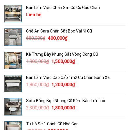
Bàn Làm Việc Chân Sắt Cũ Có Gác Chân
Liên hệ
Ghế Ăn Cara Chân Sắt Bọc Vải Nỉ Cũ
Giá
Giá
680,000
₫
400,000
₫
gốc
hiện
là:
tại
Kệ Trưng Bày Khung Sắt Vòng Cong Cũ
680,000₫.
là:
Giá
Giá
1,900,000
₫
1,500,000
₫
400,000₫.
gốc
hiện
là:
tại
Bàn Làm Việc Cao Cấp 1m2 Cũ Chân Bánh Xe
1,900,000₫.
là:
Giá
Giá
1,860,000
₫
1,200,000
₫
1,500,000₫.
gốc
hiện
là:
tại
Sofa Băng Bọc Nhung Cũ Kèm Bàn Trà Tròn
1,860,000₫.
là:
Giá
Giá
2,300,000
₫
1,800,000
₫
1,200,000₫.
gốc
hiện
là:
tại
Tủ Hồ Sơ 1 Cánh Cũ Nhỏ Gọn
2,300,000₫.
là: