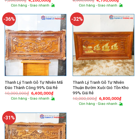
gốc
hiện
gốc
hiện
Còn hàng - Giao nhanh
Còn hàng - Giao nhanh
là:
tại
là:
tại
7,200,000₫.
là:
8,500,000₫.
là:
4,200,000₫.
4,750,000
-36%
-32%
Thanh Lý Tranh Gỗ Tự Nhiên Mã
Thanh Lý Tranh Gỗ Tự Nhiên
Đáo Thành Công 99% Giá Rẻ
Thuận Bườm Xuôi Gió Tồn Kho
99% Giá Rẻ
Giá
Giá
10,000,000
₫
6,400,000
₫
gốc
hiện
Giá
Giá
10,000,000
₫
6,800,000
₫
Còn hàng - Giao nhanh
là:
tại
gốc
hiện
Còn hàng - Giao nhanh
10,000,000₫.
là:
là:
tại
6,400,000₫.
10,000,000₫.
là:
6,800,00
-31%