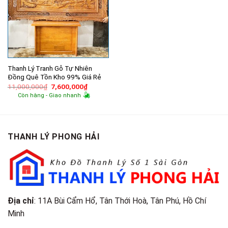
Thanh Lý Tranh Gỗ Tự Nhiên
Đồng Quê Tồn Kho 99% Giá Rẻ
Giá
Giá
11,000,000
₫
7,600,000
₫
gốc
hiện
Còn hàng - Giao nhanh
là:
tại
11,000,000₫.
là:
7,600,000₫.
THANH LÝ PHONG HẢI
Địa chỉ
: 11A Bùi Cẩm Hổ, Tân Thới Hoà, Tân Phú, Hồ Chí
Minh