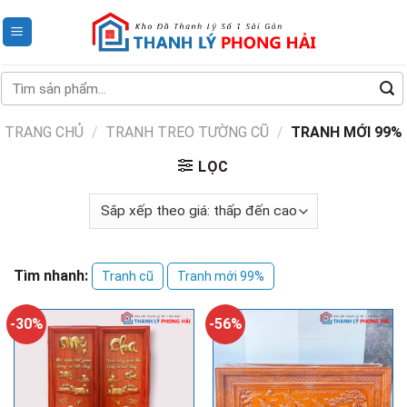
Skip
to
content
Tìm
kiếm:
TRANG CHỦ
/
TRANH TREO TƯỜNG CŨ
/
TRANH MỚI 99%
LỌC
Tìm nhanh:
Tranh cũ
Tranh mới 99%
-30%
-56%