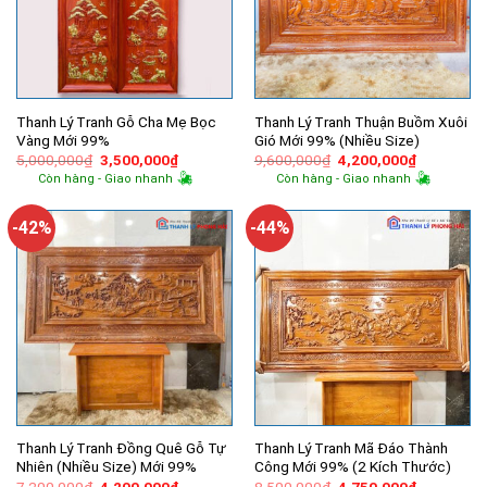
Thanh Lý Tranh Gỗ Cha Mẹ Bọc
Thanh Lý Tranh Thuận Buồm Xuôi
Vàng Mới 99%
Gió Mới 99% (Nhiều Size)
Giá
Giá
Giá
Giá
5,000,000
₫
3,500,000
₫
9,600,000
₫
4,200,000
₫
gốc
hiện
gốc
hiện
Còn hàng - Giao nhanh
Còn hàng - Giao nhanh
là:
tại
là:
tại
5,000,000₫.
là:
9,600,000₫.
là:
3,500,000₫.
4,200,000
-42%
-44%
Thanh Lý Tranh Đồng Quê Gỗ Tự
Thanh Lý Tranh Mã Đáo Thành
Nhiên (Nhiều Size) Mới 99%
Công Mới 99% (2 Kích Thước)
Giá
Giá
Giá
Giá
7,200,000
₫
4,200,000
₫
8,500,000
₫
4,750,000
₫