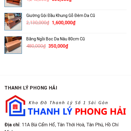
500,000₫.
gốc
hiện
là:
tại
Giường Gội Đầu Khung Gỗ Đêm Da Cũ
1,240,000₫.
là:
Giá
Giá
2,130,000
₫
1,600,000
₫
850,000₫.
gốc
hiện
là:
tại
Băng Ngồi Bọc Da Nâu 80cm Cũ
2,130,000₫.
là:
Giá
Giá
480,000
₫
350,000
₫
1,600,000₫.
gốc
hiện
là:
tại
480,000₫.
là:
350,000₫.
THANH LÝ PHONG HẢI
Địa chỉ
: 11A Bùi Cẩm Hổ, Tân Thới Hoà, Tân Phú, Hồ Chí