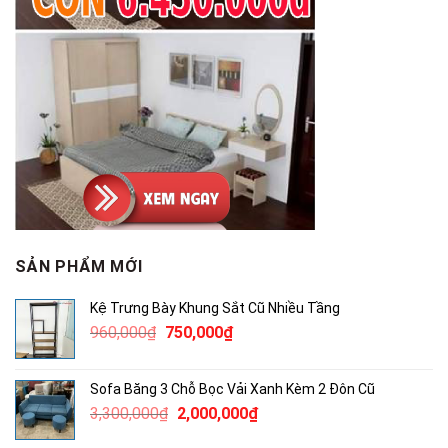
SẢN PHẨM MỚI
Kệ Trưng Bày Khung Sắt Cũ Nhiều Tầng
Giá
Giá
960,000
₫
750,000
₫
gốc
hiện
là:
tại
Sofa Băng 3 Chỗ Bọc Vải Xanh Kèm 2 Đôn Cũ
960,000₫.
là:
Giá
Giá
3,300,000
₫
2,000,000
₫
750,000₫.
gốc
hiện