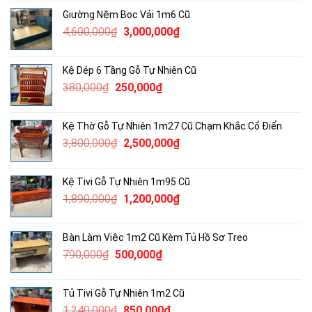
là:
tại
Giường Nệm Bọc Vải 1m6 Cũ
3,300,000₫.
là:
Giá
Giá
4,600,000
₫
3,000,000
₫
2,000,000₫.
gốc
hiện
là:
tại
Kệ Dép 6 Tầng Gỗ Tự Nhiên Cũ
4,600,000₫.
là:
Giá
Giá
380,000
₫
250,000
₫
3,000,000₫.
gốc
hiện
là:
tại
Kệ Thờ Gỗ Tự Nhiên 1m27 Cũ Chạm Khắc Cổ Điển
380,000₫.
là:
Giá
Giá
3,800,000
₫
2,500,000
₫
250,000₫.
gốc
hiện
là:
tại
Kệ Tivi Gỗ Tự Nhiên 1m95 Cũ
3,800,000₫.
là:
Giá
Giá
1,890,000
₫
1,200,000
₫
2,500,000₫.
gốc
hiện
là:
tại
Bàn Làm Việc 1m2 Cũ Kèm Tủ Hồ Sơ Treo
1,890,000₫.
là:
Giá
Giá
790,000
₫
500,000
₫
1,200,000₫.
gốc
hiện
là:
tại
Tủ Tivi Gỗ Tự Nhiên 1m2 Cũ
790,000₫.
là:
Giá
Giá
1,240,000
₫
850,000
₫