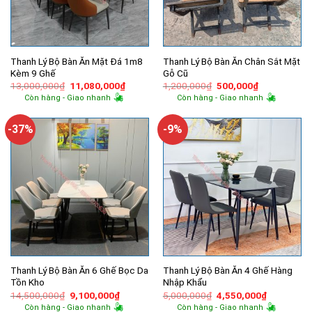
Thanh Lý Bộ Bàn Ăn Mặt Đá 1m8
Thanh Lý Bộ Bàn Ăn Chân Sắt Mặt
Kèm 9 Ghế
Gỗ Cũ
Giá
Giá
Giá
Giá
13,000,000
₫
11,080,000
₫
1,200,000
₫
500,000
₫
gốc
hiện
gốc
hiện
Còn hàng - Giao nhanh
Còn hàng - Giao nhanh
là:
tại
là:
tại
13,000,000₫.
là:
1,200,000₫.
là:
11,080,000₫.
500,000₫.
-37%
-9%
Thanh Lý Bộ Bàn Ăn 6 Ghế Bọc Da
Thanh Lý Bộ Bàn Ăn 4 Ghế Hàng
Tồn Kho
Nhập Khẩu
Giá
Giá
Giá
Giá
14,500,000
₫
9,100,000
₫
5,000,000
₫
4,550,000
₫
gốc
hiện
gốc
hiện
Còn hàng - Giao nhanh
Còn hàng - Giao nhanh