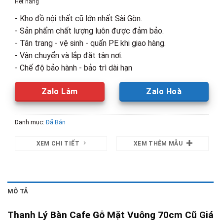
Hết hàng
570,000₫.
là:
- Kho đồ nội thất cũ lớn nhất Sài Gòn.
400,000₫.
- Sản phẩm chất lượng luôn được đảm bảo.
- Tân trang - vệ sinh - quấn PE khi giao hàng.
- Vận chuyển và lắp đặt tận nơi.
- Chế độ bảo hành - bảo trì dài hạn
Zalo Lâm
Zalo Hoà
Danh mục:
Đã Bán
XEM CHI TIẾT
XEM THÊM MẪU
MÔ TẢ
Thanh Lý Bàn Cafe Gỗ Mặt Vuông 70cm Cũ Giá