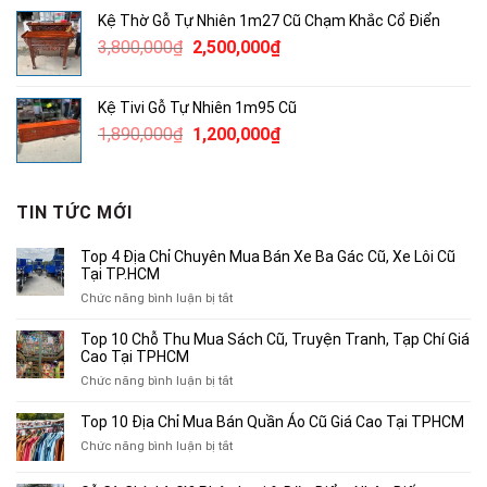
là:
tại
Kệ Thờ Gỗ Tự Nhiên 1m27 Cũ Chạm Khắc Cổ Điển
380,000₫.
là:
Giá
Giá
3,800,000
₫
2,500,000
₫
250,000₫.
gốc
hiện
là:
tại
Kệ Tivi Gỗ Tự Nhiên 1m95 Cũ
3,800,000₫.
là:
Giá
Giá
1,890,000
₫
1,200,000
₫
2,500,000₫.
gốc
hiện
là:
tại
1,890,000₫.
là:
TIN TỨC MỚI
1,200,000₫.
Top 4 Địa Chỉ Chuyên Mua Bán Xe Ba Gác Cũ, Xe Lôi Cũ
Tại TP.HCM
ở
Chức năng bình luận bị tắt
Top
4
Top 10 Chỗ Thu Mua Sách Cũ, Truyện Tranh, Tạp Chí Giá
Địa
Cao Tại TPHCM
Chỉ
ở
Chức năng bình luận bị tắt
Chuyên
Top
Mua
10
Top 10 Địa Chỉ Mua Bán Quần Áo Cũ Giá Cao Tại TPHCM
Bán
Chỗ
Xe
ở
Chức năng bình luận bị tắt
Thu
Ba
Top
Mua
Gác
10