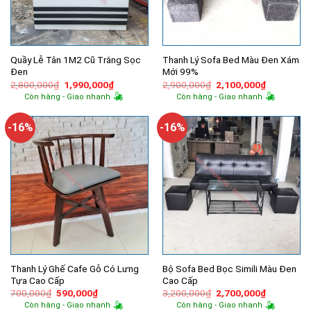
Quầy Lễ Tân 1M2 Cũ Trắng Sọc
Thanh Lý Sofa Bed Màu Đen Xám
Đen
Mới 99%
Giá
Giá
Giá
Giá
2,800,000
₫
1,990,000
₫
2,900,000
₫
2,100,000
₫
gốc
hiện
gốc
hiện
Còn hàng - Giao nhanh
Còn hàng - Giao nhanh
là:
tại
là:
tại
2,800,000₫.
là:
2,900,000₫.
là:
1,990,000₫.
2,100,000
-16%
-16%
Thanh Lý Ghế Cafe Gỗ Có Lưng
Bộ Sofa Bed Bọc Simili Màu Đen
Tựa Cao Cấp
Cao Cấp
Giá
Giá
Giá
Giá
700,000
₫
590,000
₫
3,200,000
₫
2,700,000
₫
gốc
hiện
gốc
hiện
Còn hàng - Giao nhanh
Còn hàng - Giao nhanh
là:
tại
là:
tại