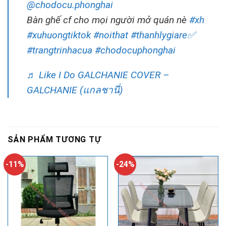
@chodocu.phonghai
Bàn ghế cf cho mọi người mở quán nè
#xh
#xuhuongtiktok
#noithat
#thanhlygiare✅
#trangtrinhacua
#chodocuphonghai
♬ Like I Do GALCHANIE COVER –
GALCHANIE (แกลชานี่)
SẢN PHẨM TƯƠNG TỰ
-11%
-24%