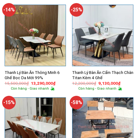
650,000₫.
1,000,000₫.
là:
960,000₫.
-14%
-25%
Thanh Lý Bàn Ăn Thông Minh 6
Thanh Lý Bàn Ăn Cẩm Thạch Chân
Ghế Bọc Da Mới 99%
Titan Kèm 4 Ghế
Giá
Giá
Giá
Giá
15,500,000
₫
13,290,000
₫
12,200,000
₫
9,130,000
₫
gốc
hiện
gốc
hiện
Còn hàng - Giao nhanh
Còn hàng - Giao nhanh
là:
tại
là:
tại
15,500,000₫.
là:
12,200,000₫.
là:
13,290,000₫.
9,130,00
-15%
-58%