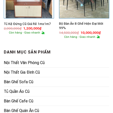
Bộ Bàn Ăn 8 Ghế Hiện Đại Mới
Tủ Kệ Đứng Cũ Giá Rẻ 1mx1m7
99%
Giá
Giá
2,000,000
₫
1,200,000
₫
gốc
hiện
Giá
Giá
14,500,000
₫
10,000,000
₫
Còn hàng - Giao nhanh
là:
tại
gốc
hiện
Còn hàng - Giao nhanh
2,000,000₫.
là:
là:
tại
1,200,000₫.
14,500,000₫.
là:
10,000,
DANH MỤC SẢN PHẨM
Nội Thất Văn Phòng Cũ
Nội Thất Gia Đình Cũ
Bàn Ghế Sofa Cũ
Tủ Quần Áo Cũ
Bàn Ghế Cafe Cũ
Bàn Ghế Quán Ăn Cũ