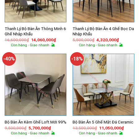
Thanh Lý Bộ Bàn Ăn Thông Minh 6
Thanh Lý Bộ Bàn Ăn 4 Ghế Bọc Da
Ghế Nhập Khẩu
Nhập Khẩu
Giá
Giá
Giá
Giá
16,600,000
₫
14,060,000
₫
5,500,000
₫
4,320,000
₫
gốc
hiện
gốc
hiện
Còn hàng - Giao nhanh
Còn hàng - Giao nhanh
là:
tại
là:
tại
16,600,000₫.
là:
5,500,000₫.
là:
14,060,000₫.
4,320,000
-40%
-18%
Bộ Bàn Ăn Kèm Ghế Loft Mới 99%
Bộ Bàn Ăn 5 Ghế Mặt Đá Ceramic
Giá
Giá
Giá
Giá
9,500,000
₫
5,700,000
₫
13,500,000
₫
11,050,000
₫
gốc
hiện
gốc
hiện
Còn hàng - Giao nhanh
Còn hàng - Giao nhanh
là:
tại
là:
tại