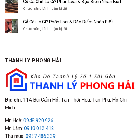
Gỗ Cà Chít Là Gì? Phân Loại & Đặc Điểm Nhận Biết
Sách
Cũ,
Địa
Cũ,
ở
Chức năng bình luận bị tắt
Xe
Chỉ
Truyện
Gỗ
Lôi
Mua
Tranh,
Cà
Cũ
Bán
Gỗ Gội Là Gì? Phân Loại & Đặc Điểm Nhận Biết
Tạp
Chít
Tại
Quần
Chí
ở
Chức năng bình luận bị tắt
Là
TP.HCM
Áo
Giá
Gỗ
Gì?
Cũ
Cao
Gội
Phân
Giá
Tại
Là
Loại
Cao
TPHCM
Gì?
&
Tại
Phân
Đặc
TPHCM
THANH LÝ PHONG HẢI
Loại
Điểm
&
Nhận
Đặc
Biết
Điểm
Nhận
Biết
Địa chỉ
: 11A Bùi Cẩm Hổ, Tân Thới Hoà, Tân Phú, Hồ Chí
Minh
Mr. Hoà:
0948.920.926
Mr. Lâm:
0918.012.412
Thu mua:
0937.486.339