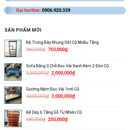
Gọi hotline:
0906.920.339
SẢN PHẨM MỚI
Kệ Trưng Bày Khung Sắt Cũ Nhiều Tầng
Giá
Giá
960,000
₫
750,000
₫
gốc
hiện
là:
tại
Sofa Băng 3 Chỗ Bọc Vải Xanh Kèm 2 Đôn Cũ
960,000₫.
là:
Giá
Giá
3,300,000
₫
2,000,000
₫
750,000₫.
gốc
hiện
là:
tại
Giường Nệm Bọc Vải 1m6 Cũ
3,300,000₫.
là:
Giá
Giá
4,600,000
₫
3,000,000
₫
2,000,000₫.
gốc
hiện
là:
tại
Kệ Dép 6 Tầng Gỗ Tự Nhiên Cũ
4,600,000₫.
là:
Giá
Giá
380,000
₫
250,000
₫
3,000,000₫.
gốc
hiện