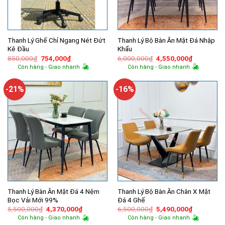
Thanh Lý Ghế Chỉ Ngang Nét Đứt
Thanh Lý Bộ Bàn Ăn Mặt Đá Nhập
Kê Đầu
Khẩu
Giá
Giá
Giá
Giá
850,000
₫
754,000
₫
6,000,000
₫
4,550,000
₫
gốc
hiện
gốc
hiện
Còn hàng - Giao nhanh
Còn hàng - Giao nhanh
là:
tại
là:
tại
850,000₫.
là:
6,000,000₫.
là:
754,000₫.
4,550,000
-21%
-16%
Thanh Lý Bàn Ăn Mặt Đá 4 Nệm
Thanh Lý Bộ Bàn Ăn Chân X Mặt
Bọc Vải Mới 99%
Đá 4 Ghế
Giá
Giá
Giá
Giá
5,500,000
₫
4,370,000
₫
6,500,000
₫
5,490,000
₫
gốc
hiện
gốc
hiện
Còn hàng - Giao nhanh
Còn hàng - Giao nhanh
là:
tại
là:
tại