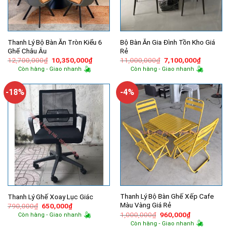
Thanh Lý Bộ Bàn Ăn Tròn Kiểu 6
Bộ Bàn Ăn Gia Đình Tồn Kho Giá
Ghế Châu Âu
Rẻ
Giá
Giá
Giá
Giá
12,700,000
₫
10,350,000
₫
11,000,000
₫
7,100,000
₫
gốc
hiện
gốc
hiện
Còn hàng - Giao nhanh
Còn hàng - Giao nhanh
là:
tại
là:
tại
12,700,000₫.
là:
11,000,000₫.
là:
10,350,000₫.
7,100,00
-18%
-4%
Thanh Lý Bộ Bàn Ghế Xếp Cafe
Thanh Lý Ghế Xoay Lục Giác
Màu Vàng Giá Rẻ
Giá
Giá
790,000
₫
650,000
₫
gốc
hiện
Giá
Giá
1,000,000
₫
960,000
₫
Còn hàng - Giao nhanh
là:
tại
gốc
hiện
Còn hàng - Giao nhanh
790,000₫.
là:
là:
tại