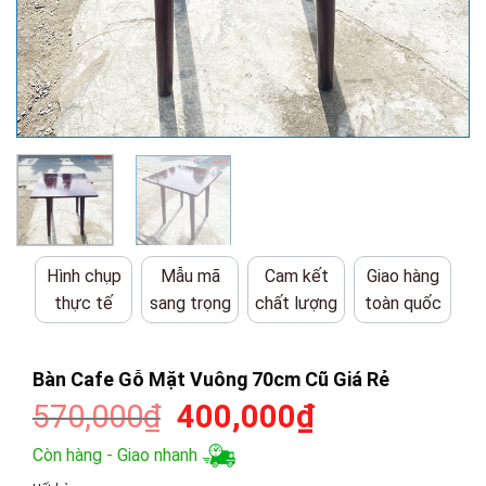
Hình chụp
Mẫu mã
Cam kết
Giao hàng
thực tế
sang trọng
chất lượng
toàn quốc
Bàn Cafe Gỗ Mặt Vuông 70cm Cũ Giá Rẻ
Giá
Giá
570,000
₫
400,000
₫
gốc
hiện
Còn hàng - Giao nhanh
là:
tại