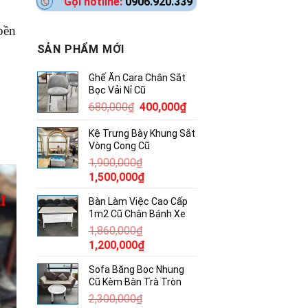
Gọi hotline:
0906.920.339
bền
SẢN PHẨM MỚI
Ghế Ăn Cara Chân Sắt
Bọc Vải Nỉ Cũ
Giá
Giá
680,000
₫
400,000
₫
gốc
hiện
Kệ Trưng Bày Khung Sắt
là:
tại
Vòng Cong Cũ
680,000₫.
là:
1,900,000
₫
400,000₫.
Giá
Giá
1,500,000
₫
gốc
hiện
Bàn Làm Việc Cao Cấp
là:
tại
1m2 Cũ Chân Bánh Xe
1,900,000₫.
là:
1,860,000
₫
1,500,000₫.
Giá
Giá
1,200,000
₫
gốc
hiện
Sofa Băng Bọc Nhung
là:
tại
Cũ Kèm Bàn Trà Tròn
1,860,000₫.
là:
2,300,000
₫
1,200,000₫.