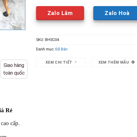
Zalo Lâm
Zalo Hoà
SKU:
BHSC04
Danh mục:
Đã Bán
XEM CHI TIẾT
XEM THÊM MẪU
Giao hàng
toàn quốc
iá Rẻ
 cao cấp.
4cm