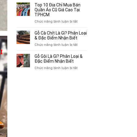
Bán
10
Top 10 Địa Chỉ Mua Bán
Xe
Chỗ
Quần Áo Cũ Giá Cao Tại
Ba
Thu
TPHCM
Gác
Mua
ở
Chức năng bình luận bị tắt
Cũ,
Sách
Top
Xe
Cũ,
10
Gỗ Cà Chít Là Gì? Phân Loại
Lôi
Truyện
Địa
& Đặc Điểm Nhận Biết
Cũ
Tranh,
Chỉ
Tại
ở
Chức năng bình luận bị tắt
Tạp
Mua
TP.HCM
Gỗ
Chí
Bán
Cà
Giá
Gỗ Gội Là Gì? Phân Loại &
Quần
Chít
Đặc Điểm Nhận Biết
Cao
Áo
Là
Tại
ở
Chức năng bình luận bị tắt
Cũ
Gì?
TPHCM
Gỗ
Giá
Phân
Gội
Cao
Loại
Là
Tại
&
Gì?
TPHCM
Đặc
Phân
Điểm
Loại
Nhận
&
Biết
Đặc
Điểm
Nhận
Biết