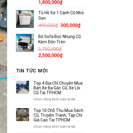
Giá
Giá
1,800,000
₫
gốc
hiện
Tủ Hồ Sơ 1 Cánh Cũ Nhỏ
là:
tại
Gọn
2,300,000₫.
là:
Giá
Giá
490,000
₫
300,000
₫
1,800,000₫.
gốc
hiện
Bộ Sofa Bọc Nhung Cũ
là:
tại
Kèm Đôn Tròn
490,000₫.
là:
3,750,000
₫
300,000₫.
Giá
Giá
2,500,000
₫
gốc
hiện
là:
tại
TIN TỨC MỚI
3,750,000₫.
là:
2,500,000₫.
Top 4 Địa Chỉ Chuyên Mua
Bán Xe Ba Gác Cũ, Xe Lôi
Cũ Tại TP.HCM
ở
Chức năng bình luận bị tắt
Top
4
Top 10 Chỗ Thu Mua Sách
Địa
Cũ, Truyện Tranh, Tạp Chí
Chỉ
Giá Cao Tại TPHCM
Chuyên
ở
Chức năng bình luận bị tắt
Mua
Top