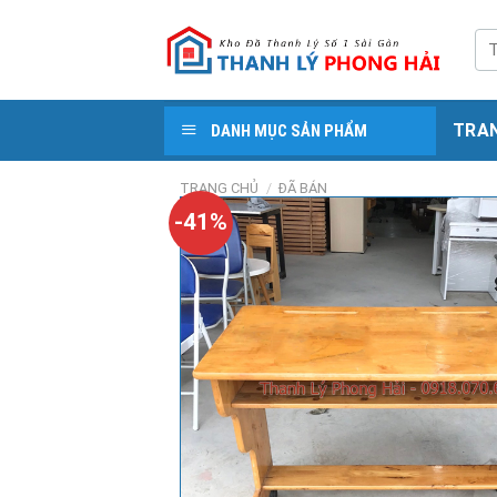
Skip
to
Tì
kiế
content
TRA
DANH MỤC SẢN PHẨM
TRANG CHỦ
/
ĐÃ BÁN
-41%