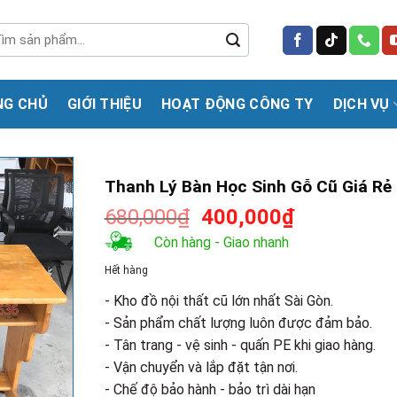
m
m:
NG CHỦ
GIỚI THIỆU
HOẠT ĐỘNG CÔNG TY
DỊCH VỤ
Thanh Lý Bàn Học Sinh Gỗ Cũ Giá Rẻ
Giá
Giá
680,000
₫
400,000
₫
gốc
hiện
Còn hàng - Giao nhanh
là:
tại
Hết hàng
680,000₫.
là:
400,000₫.
- Kho đồ nội thất cũ lớn nhất Sài Gòn.
- Sản phẩm chất lượng luôn được đảm bảo.
- Tân trang - vệ sinh - quấn PE khi giao hàng.
- Vận chuyển và lắp đặt tận nơi.
- Chế độ bảo hành - bảo trì dài hạn