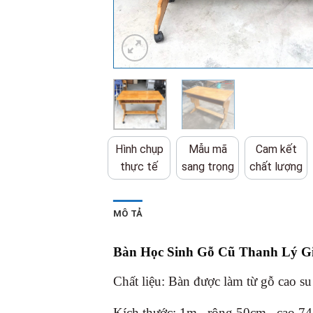
Hình chụp
Mẫu mã
Cam kết
thực tế
sang trọng
chất lượng
MÔ TẢ
Bàn Học Sinh Gỗ Cũ Thanh Lý G
Chất liệu: Bàn được làm từ gỗ cao su
Kích thước: 1m , rộng 50cm , cao 7