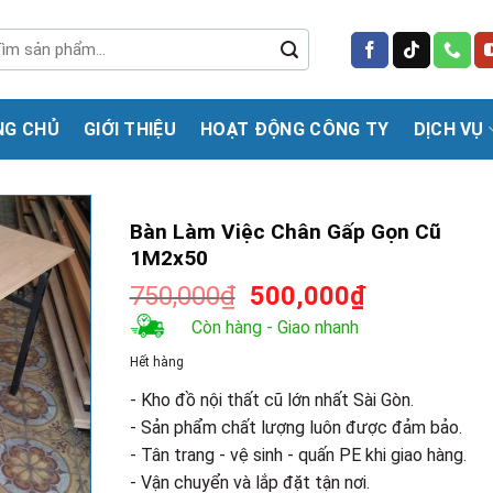
m
m:
NG CHỦ
GIỚI THIỆU
HOẠT ĐỘNG CÔNG TY
DỊCH VỤ
Bàn Làm Việc Chân Gấp Gọn Cũ
1M2x50
Giá
Giá
750,000
₫
500,000
₫
gốc
hiện
Còn hàng - Giao nhanh
là:
tại
Hết hàng
750,000₫.
là:
500,000₫.
- Kho đồ nội thất cũ lớn nhất Sài Gòn.
- Sản phẩm chất lượng luôn được đảm bảo.
- Tân trang - vệ sinh - quấn PE khi giao hàng.
- Vận chuyển và lắp đặt tận nơi.