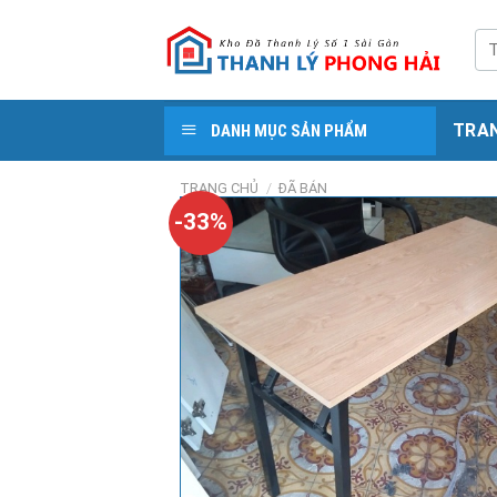
Skip
to
Tì
kiế
content
TRA
DANH MỤC SẢN PHẨM
TRANG CHỦ
/
ĐÃ BÁN
-33%