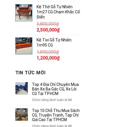
gốc
hiện
Kệ Thờ Gỗ Tự Nhiên
là:
tại
1m27 Cũ Chạm Khắc Cổ
380,000₫.
là:
Điển
250,000₫.
3,800,000
₫
Giá
Giá
2,500,000
₫
gốc
hiện
Kệ Tivi Gỗ Tự Nhiên
là:
tại
1m95 Cũ
3,800,000₫.
là:
1,890,000
₫
2,500,000₫.
Giá
Giá
1,200,000
₫
gốc
hiện
là:
tại
TIN TỨC MỚI
1,890,000₫.
là:
1,200,000₫.
Top 4 Địa Chỉ Chuyên Mua
Bán Xe Ba Gác Cũ, Xe Lôi
Cũ Tại TP.HCM
ở
Chức năng bình luận bị tắt
Top
4
Top 10 Chỗ Thu Mua Sách
Địa
Cũ, Truyện Tranh, Tạp Chí
Chỉ
Giá Cao Tại TPHCM
Chuyên
ở
Chức năng bình luận bị tắt