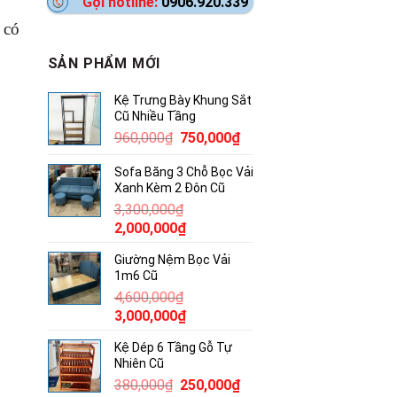
Gọi hotline:
0906.920.339
 có
SẢN PHẨM MỚI
Kệ Trưng Bày Khung Sắt
Cũ Nhiều Tầng
Giá
Giá
960,000
₫
750,000
₫
gốc
hiện
Sofa Băng 3 Chỗ Bọc Vải
là:
tại
Xanh Kèm 2 Đôn Cũ
960,000₫.
là:
3,300,000
₫
750,000₫.
Giá
Giá
2,000,000
₫
gốc
hiện
Giường Nệm Bọc Vải
là:
tại
1m6 Cũ
3,300,000₫.
là:
4,600,000
₫
2,000,000₫.
Giá
Giá
3,000,000
₫
gốc
hiện
Kệ Dép 6 Tầng Gỗ Tự
là:
tại
Nhiên Cũ
4,600,000₫.
là:
Giá
Giá
380,000
₫
250,000
₫
3,000,000₫.