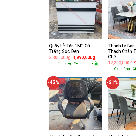
Quầy Lễ Tân 1M2 Cũ
Thanh Lý Bàn
Trắng Sọc Đen
Thạch Chân T
Ghế
Giá
Giá
2,800,000
₫
1,990,000
₫
gốc
hiện
12,200,000
₫
Còn hàng - Giao nhanh
là:
tại
Còn hàng - G
2,800,000₫.
là:
l
1,990,000₫.
-45%
-21%