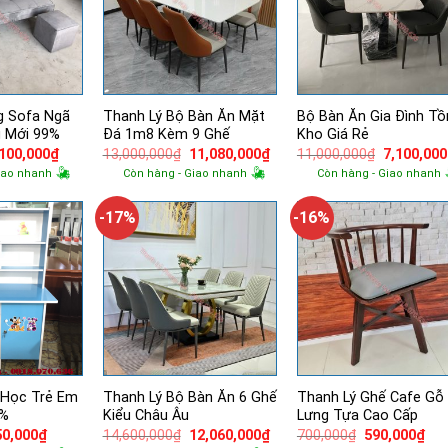
g Sofa Ngã
Thanh Lý Bộ Bàn Ăn Mặt
Bộ Bàn Ăn Gia Đình Tồ
 Mới 99%
Đá 1m8 Kèm 9 Ghế
Kho Giá Rẻ
á
Giá
Giá
Giá
Giá
,100,000
₫
13,000,000
₫
11,080,000
₫
11,000,000
₫
7,100,000
ốc
hiện
gốc
hiện
gốc
iao nhanh
Còn hàng - Giao nhanh
Còn hàng - Giao nhanh
tại
là:
tại
là:
980,000₫.
là:
13,000,000₫.
là:
11,000,00
2,100,000₫.
11,080,000₫.
-17%
-16%
 Học Trẻ Em
Thanh Lý Bộ Bàn Ăn 6 Ghế
Thanh Lý Ghế Cafe Gỗ
9%
Kiểu Châu Âu
Lưng Tựa Cao Cấp
á
Giá
Giá
Giá
Giá
Giá
50,000
₫
14,600,000
₫
12,060,000
₫
700,000
₫
590,000
₫