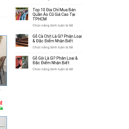
Mua
Top
Bán
10
Top 10 Địa Chỉ Mua Bán
Xe
Chỗ
Quần Áo Cũ Giá Cao Tại
Ba
Thu
TPHCM
Gác
Mua
ở
Chức năng bình luận bị tắt
Cũ,
Sách
Top
Xe
Cũ,
10
Gỗ Cà Chít Là Gì? Phân Loại
Lôi
Truyện
Địa
& Đặc Điểm Nhận Biết
Cũ
Tranh,
Chỉ
Tại
ở
Chức năng bình luận bị tắt
Tạp
Mua
TP.HCM
Gỗ
Chí
Bán
Cà
Giá
Gỗ Gội Là Gì? Phân Loại &
Quần
Chít
Đặc Điểm Nhận Biết
Cao
Áo
Là
Tại
ở
Chức năng bình luận bị tắt
Cũ
Gì?
TPHCM
Gỗ
Giá
Phân
Gội
Cao
Loại
Là
Tại
&
Gì?
TPHCM
Đặc
ế
Phân
Điểm
Loại
Nhận
Giá
₫
&
hiện
Biết
Đặc
tại
Điểm
0₫.
là:
9,100,000₫.
Nhận
Biết