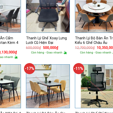
 Ăn Cẩm
Thanh Lý Ghế Xoay Lưng
Thanh Lý Bộ Bàn Ăn T
itan Kèm 4
Lưới Cũ Hiện Đại
Kiểu 6 Ghế Châu Âu
Giá
Giá
Giá
600,000
₫
500,000
₫
12,700,000
₫
10,350,0
gốc
hiện
gốc
Giá
Giá
9,130,000
₫
Còn hàng - Giao nhanh
Còn hàng - Giao nhanh
là:
tại
là:
gốc
hiện
iao nhanh
600,000₫.
là:
12,700,00
à:
tại
500,000₫.
12,200,000₫.
là:
9,130,000₫.
-17%
-11%