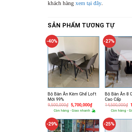
khách hàng
xem tại đây
.
SẢN PHẨM TƯƠNG TỰ
-40%
-27%
Bộ Bàn Ăn Kèm Ghế Loft
Bộ Bàn Ăn 8 
Mới 99%
Cao Cấp
Giá
Giá
9,500,000
₫
5,700,000
₫
14,500,000
₫
gốc
hiện
Còn hàng - Giao nhanh
Còn hàng - G
là:
tại
l
9,500,000₫.
là:
5,700,000₫.
-29%
-25%