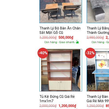
Thanh Lý Bộ Bàn Ăn Chân
Thanh Lý Băn
Sắt Mặt Gỗ Cũ
Thành Giường
Giá
Giá
Gi
1,200,000
₫
500,000
₫
2,980,000
₫
2
gốc
hiện
g
Còn hàng - Giao nhanh
Còn hàng - G
là:
tại
là:
1,200,000₫.
là:
2,
500,000₫.
-40%
-32%
Tủ Kệ Đứng Cũ Giá Rẻ
Thanh Lý Bàn
1mx1m7
Giá Rẻ Mới 9
Giá
Giá
Gi
2,000,000
₫
1,200,000
₫
1,250,000
₫
8