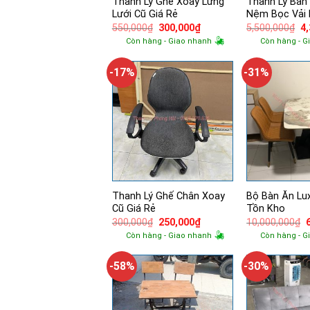
Thanh Lý Ghế Xoay Lưng
Thanh Lý Bàn
Lưới Cũ Giá Rẻ
Nệm Bọc Vải 
Giá
Giá
Gi
550,000
₫
300,000
₫
5,500,000
₫
4
gốc
hiện
g
Còn hàng - Giao nhanh
Còn hàng - G
là:
tại
là:
550,000₫.
là:
5,
300,000₫.
-17%
-31%
Thanh Lý Ghế Chân Xoay
Bộ Bàn Ăn Lu
Cũ Giá Rẻ
Tồn Kho
Giá
Giá
300,000
₫
250,000
₫
10,000,000
₫
gốc
hiện
Còn hàng - Giao nhanh
Còn hàng - G
là:
tại
l
300,000₫.
là:
250,000₫.
-58%
-30%