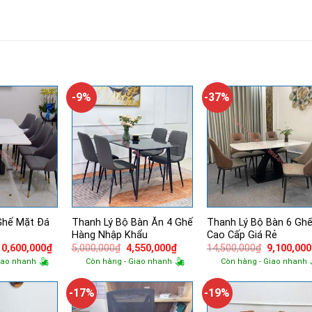
-9%
-37%
Ghế Mặt Đá
Thanh Lý Bộ Bàn Ăn 4 Ghế
Thanh Lý Bộ Bàn 6 Gh
Hàng Nhập Khẩu
Cao Cấp Giá Rẻ
Giá
Giá
Giá
Giá
Giá
10,600,000
₫
5,000,000
₫
4,550,000
₫
14,500,000
₫
9,100,000
gốc
hiện
gốc
hiện
gốc
iao nhanh
Còn hàng - Giao nhanh
Còn hàng - Giao nhanh
à:
tại
là:
tại
là:
14,500,000₫.
là:
5,000,000₫.
là:
14,500,00
10,600,000₫.
4,550,000₫.
-17%
-19%